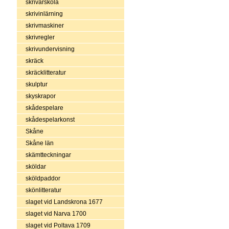
skrivarskola
skrivinlärning
skrivmaskiner
skrivregler
skrivundervisning
skräck
skräcklitteratur
skulptur
skyskrapor
skådespelare
skådespelarkonst
Skåne
Skåne län
skämtteckningar
sköldar
sköldpaddor
skönlitteratur
slaget vid Landskrona 1677
slaget vid Narva 1700
slaget vid Poltava 1709