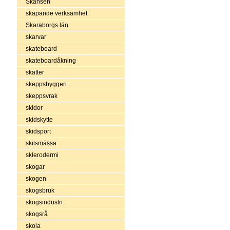
Skansen
skapande verksamhet
Skaraborgs län
skarvar
skateboard
skateboardåkning
skatter
skeppsbyggeri
skeppsvrak
skidor
skidskytte
skidsport
skilsmässa
sklerodermi
skogar
skogen
skogsbruk
skogsindustri
skogsrå
skola