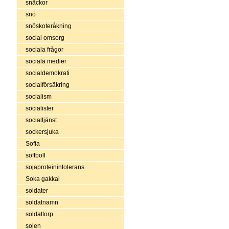
snäckor
snö
snöskoteråkning
social omsorg
sociala frågor
sociala medier
socialdemokrati
socialförsäkring
socialism
socialister
socialtjänst
sockersjuka
Sofia
softboll
sojaproteinintolerans
Soka gakkai
soldater
soldatnamn
soldattorp
solen