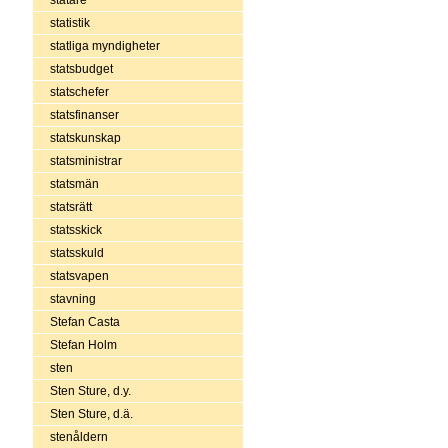
statistik
statliga myndigheter
statsbudget
statschefer
statsfinanser
statskunskap
statsministrar
statsmän
statsrätt
statsskick
statsskuld
statsvapen
stavning
Stefan Casta
Stefan Holm
sten
Sten Sture, d.y.
Sten Sture, d.ä.
stenåldern