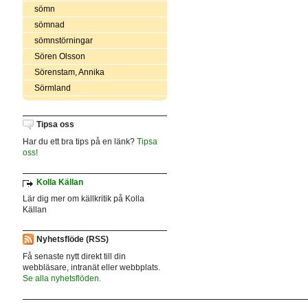
sömn
sömnad
sömnstörningar
Sören Olsson
Sörenstam, Annika
Sörmland
Tipsa oss
Har du ett bra tips på en länk?
Tipsa
oss!
Kolla Källan
Lär dig mer om källkritik på Kolla
Källan
Nyhetsflöde (RSS)
Få senaste nytt direkt till din
webbläsare, intranät eller webbplats.
Se alla nyhetsflöden.