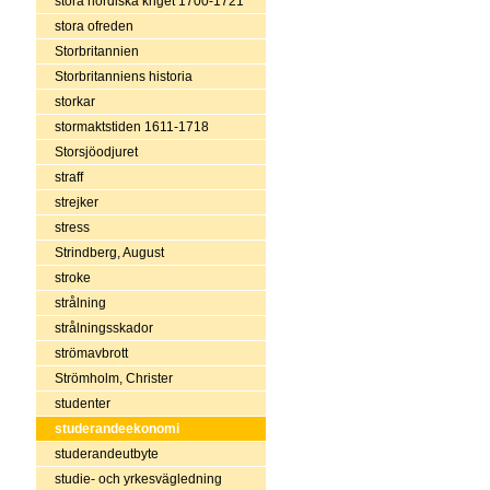
stora nordiska kriget 1700-1721
stora ofreden
Storbritannien
Storbritanniens historia
storkar
stormaktstiden 1611-1718
Storsjöodjuret
straff
strejker
stress
Strindberg, August
stroke
strålning
strålningsskador
strömavbrott
Strömholm, Christer
studenter
studerandeekonomi
studerandeutbyte
studie- och yrkesvägledning