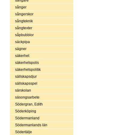
sångare
sånger
sångerskor
sångteknik
sångtexter
såpbubblor
säckpipa
sägner
säkerhet
säkerhetspolis
säkerhetspolitik
sällskapsdjur
sällskapsspel
särskolan
säsongsarbete
Södergran, Edith
Söderköping
Södermanland
Södermanlands län
Södertälje