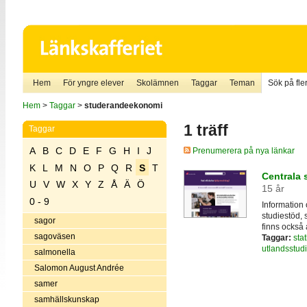
Hem
För yngre elever
Skolämnen
Taggar
Teman
Sök på fler
Hem
>
Taggar
>
studerandeekonomi
1 träff
Taggar
A
B
C
D
E
F
G
H
I
J
Prenumerera på nya länkar
K
L
M
N
O
P
Q
R
S
T
Centrala
U
V
W
X
Y
Z
Å
Ä
Ö
15 år
0 - 9
Information
studiestöd, 
sagor
finns också 
sagoväsen
Taggar:
sta
utlandsstudi
salmonella
Salomon August Andrée
samer
samhällskunskap