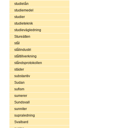
studielån
studiemedel
studier
studieteknik
studievägledning
Stureätten
stål
stålindustri
ståltillverkning
ståndsprotokollen
städer
substantiv
Sudan
sufism
sumerer
Sundsvall
sunniter
supraledning
Svalbard