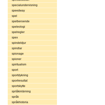
specialundervisning
speedway
spel
spelberoende
speleologi
spelregler
spex
spindeldjur
spindlar
spionage
spioner
spiritualism
sport
sportdykning
sportresultat
sportskytte
sprïåkinlärning
språk
språkhistoria