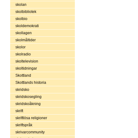
skolan
skolbibliotek
skolbio
skoldemokrati
skollagen
skolmåltider
skolor
skolradio
skoltelevision
skoltidningar
Skottland
Skottlands historia
skridsko
skridskosegling
skridskoåkning
skrift
skriftlösa religioner
skriftspråk
skrivarcommunity