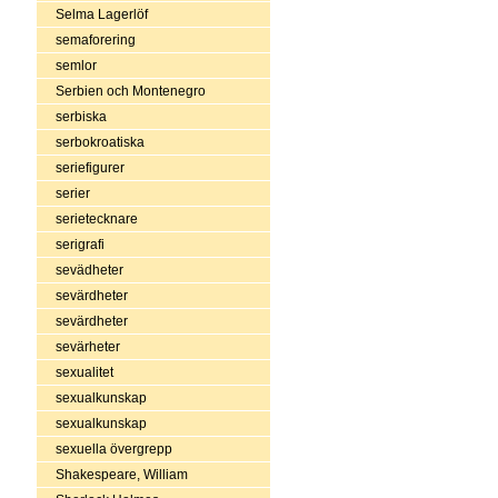
Selma Lagerlöf
semaforering
semlor
Serbien och Montenegro
serbiska
serbokroatiska
seriefigurer
serier
serietecknare
serigrafi
sevädheter
sevärdheter
sevärdheter
sevärheter
sexualitet
sexualkunskap
sexualkunskap
sexuella övergrepp
Shakespeare, William