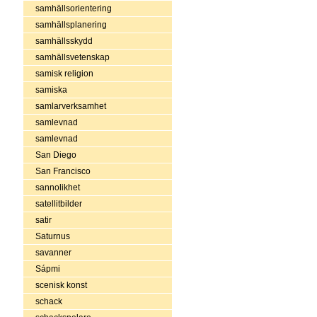
samhällsorientering
samhällsplanering
samhällsskydd
samhällsvetenskap
samisk religion
samiska
samlarverksamhet
samlevnad
samlevnad
San Diego
San Francisco
sannolikhet
satellitbilder
satir
Saturnus
savanner
Sápmi
scenisk konst
schack