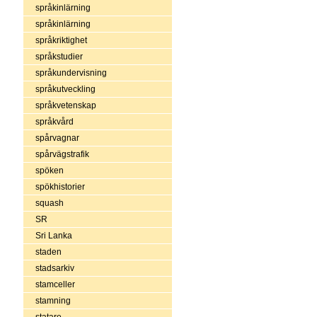
språkinlärning
språkinlärning
språkriktighet
språkstudier
språkundervisning
språkutveckling
språkvetenskap
språkvård
spårvagnar
spårvägstrafik
spöken
spökhistorier
squash
SR
Sri Lanka
staden
stadsarkiv
stamceller
stamning
statare