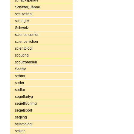
schackspelare
Schaffer, Janne
schizofreni
schlager
Schweiz
science center
science fiction
scientologi
scouting
scoutrörelsen
Seattle
sebror
seder
sedlar
segelfartyg
segelflygning
segelsport
segling
seismologi
sekter