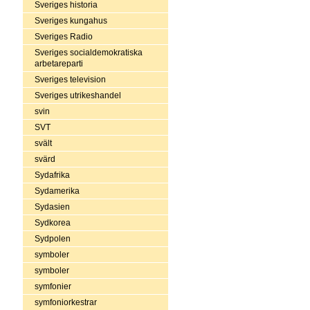
Sveriges historia
Sveriges kungahus
Sveriges Radio
Sveriges socialdemokratiska
arbetareparti
Sveriges television
Sveriges utrikeshandel
svin
SVT
svält
svärd
Sydafrika
Sydamerika
Sydasien
Sydkorea
Sydpolen
symboler
symboler
symfonier
symfoniorkestrar