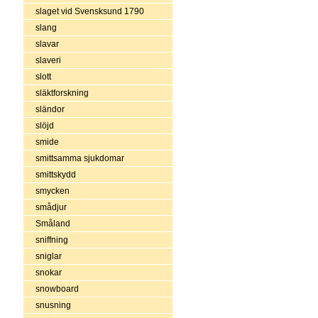
slaget vid Svensksund 1790
slang
slavar
slaveri
slott
släktforskning
sländor
slöjd
smide
smittsamma sjukdomar
smittskydd
smycken
smådjur
Småland
sniffning
sniglar
snokar
snowboard
snusning