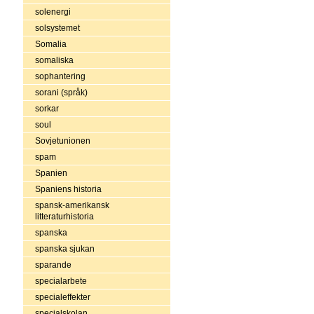
solenergi
solsystemet
Somalia
somaliska
sophantering
sorani (språk)
sorkar
soul
Sovjetunionen
spam
Spanien
Spaniens historia
spansk-amerikansk
litteraturhistoria
spanska
spanska sjukan
sparande
specialarbete
specialeffekter
specialskolan