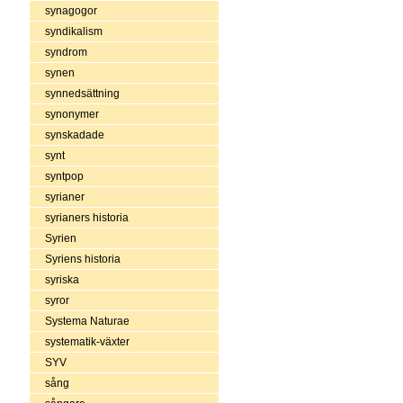
synagogor
syndikalism
syndrom
synen
synnedsättning
synonymer
synskadade
synt
syntpop
syrianer
syrianers historia
Syrien
Syriens historia
syriska
syror
Systema Naturae
systematik-växter
SYV
sång