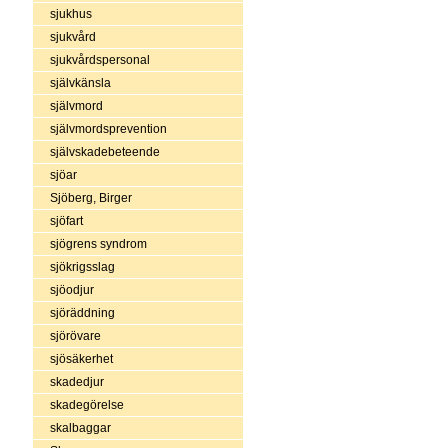
sjukhus
sjukvård
sjukvårdspersonal
självkänsla
självmord
självmordsprevention
självskadebeteende
sjöar
Sjöberg, Birger
sjöfart
sjögrens syndrom
sjökrigsslag
sjöodjur
sjöräddning
sjörövare
sjösäkerhet
skadedjur
skadegörelse
skalbaggar