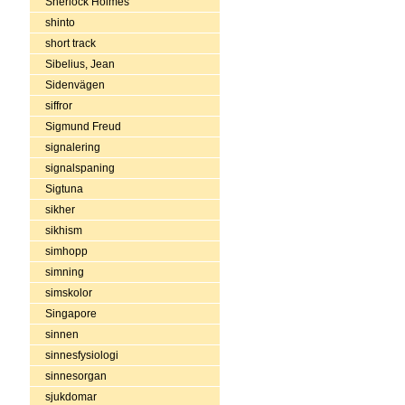
Sherlock Holmes
shinto
short track
Sibelius, Jean
Sidenvägen
siffror
Sigmund Freud
signalering
signalspaning
Sigtuna
sikher
sikhism
simhopp
simning
simskolor
Singapore
sinnen
sinnesfysiologi
sinnesorgan
sjukdomar