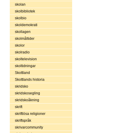
skolan
skolbibliotek
skolbio
skoldemokrati
skollagen
skolmåltider
skolor
skolradio
skoltelevision
skoltidningar
Skottland
Skottlands historia
skridsko
skridskosegling
skridskoåkning
skrift
skriftlösa religioner
skriftspråk
skrivarcommunity