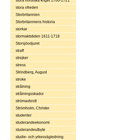
stora nordiska kriget 1700-1721
stora ofreden
Storbritannien
Storbritanniens historia
storkar
stormaktstiden 1611-1718
Storsjöodjuret
straff
strejker
stress
Strindberg, August
stroke
strålning
strålningsskador
strömavbrott
Strömholm, Christer
studenter
studerandeekonomi
studerandeutbyte
studie- och yrkesvägledning