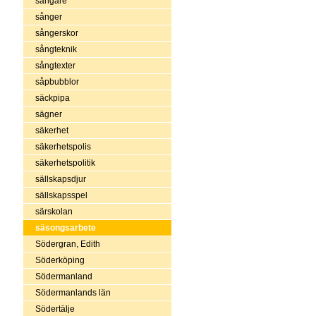
sångare
sånger
sångerskor
sångteknik
sångtexter
såpbubblor
säckpipa
sägner
säkerhet
säkerhetspolis
säkerhetspolitik
sällskapsdjur
sällskapsspel
särskolan
säsongsarbete
Södergran, Edith
Söderköping
Södermanland
Södermanlands län
Södertälje