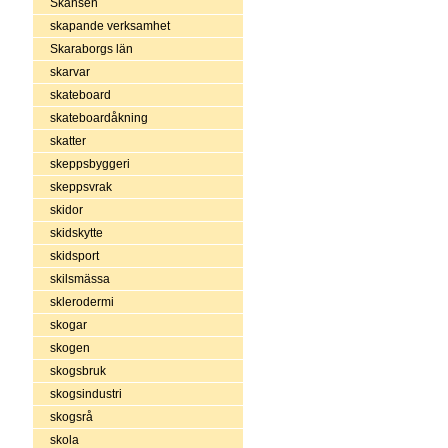
Skansen
skapande verksamhet
Skaraborgs län
skarvar
skateboard
skateboardåkning
skatter
skeppsbyggeri
skeppsvrak
skidor
skidskytte
skidsport
skilsmässa
sklerodermi
skogar
skogen
skogsbruk
skogsindustri
skogsrå
skola