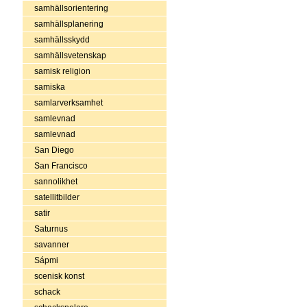
samhällsorientering
samhällsplanering
samhällsskydd
samhällsvetenskap
samisk religion
samiska
samlarverksamhet
samlevnad
samlevnad
San Diego
San Francisco
sannolikhet
satellitbilder
satir
Saturnus
savanner
Sápmi
scenisk konst
schack