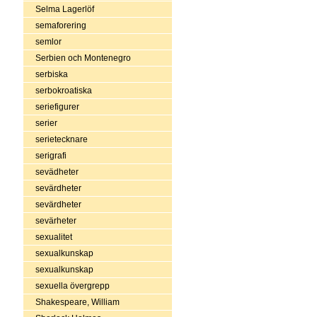
Selma Lagerlöf
semaforering
semlor
Serbien och Montenegro
serbiska
serbokroatiska
seriefigurer
serier
serietecknare
serigrafi
sevädheter
sevärdheter
sevärdheter
sevärheter
sexualitet
sexualkunskap
sexualkunskap
sexuella övergrepp
Shakespeare, William