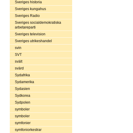
Sveriges historia
Sveriges kungahus
Sveriges Radio
Sveriges socialdemokratiska
arbetareparti
Sveriges television
Sveriges utrikeshandel
svin
SVT
svält
svärd
Sydafrika
Sydamerika
Sydasien
Sydkorea
Sydpolen
symboler
symboler
symfonier
symfoniorkestrar