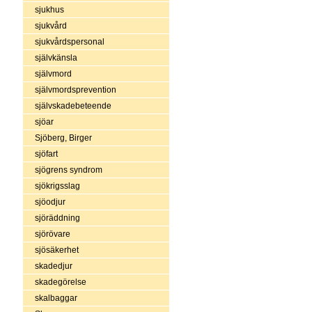
sjukhus
sjukvård
sjukvårdspersonal
självkänsla
självmord
självmordsprevention
självskadebeteende
sjöar
Sjöberg, Birger
sjöfart
sjögrens syndrom
sjökrigsslag
sjöodjur
sjöräddning
sjörövare
sjösäkerhet
skadedjur
skadegörelse
skalbaggar