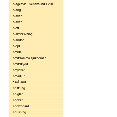
slaget vid Svensksund 1790
slang
slavar
slaveri
slott
släktforskning
sländor
slöjd
smide
smittsamma sjukdomar
smittskydd
smycken
smådjur
Småland
sniffning
sniglar
snokar
snowboard
snusning