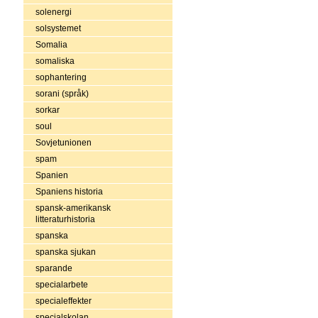
solenergi
solsystemet
Somalia
somaliska
sophantering
sorani (språk)
sorkar
soul
Sovjetunionen
spam
Spanien
Spaniens historia
spansk-amerikansk
litteraturhistoria
spanska
spanska sjukan
sparande
specialarbete
specialeffekter
specialskolan