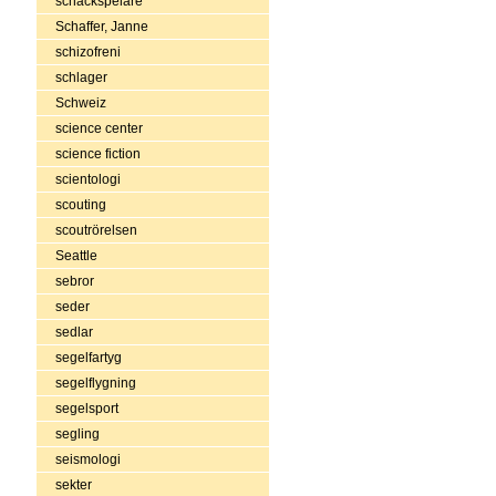
schackspelare
Schaffer, Janne
schizofreni
schlager
Schweiz
science center
science fiction
scientologi
scouting
scoutrörelsen
Seattle
sebror
seder
sedlar
segelfartyg
segelflygning
segelsport
segling
seismologi
sekter