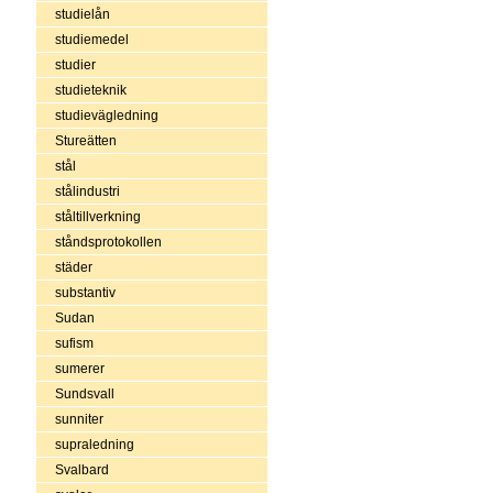
studielån
studiemedel
studier
studieteknik
studievägledning
Stureätten
stål
stålindustri
ståltillverkning
ståndsprotokollen
städer
substantiv
Sudan
sufism
sumerer
Sundsvall
sunniter
supraledning
Svalbard