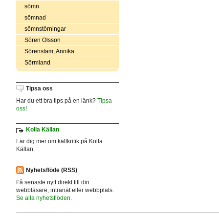
sömn
sömnad
sömnstörningar
Sören Olsson
Sörenstam, Annika
Sörmland
Tipsa oss
Har du ett bra tips på en länk?
Tipsa
oss!
Kolla Källan
Lär dig mer om källkritik på Kolla
Källan
Nyhetsflöde (RSS)
Få senaste nytt direkt till din
webbläsare, intranät eller webbplats.
Se alla nyhetsflöden.