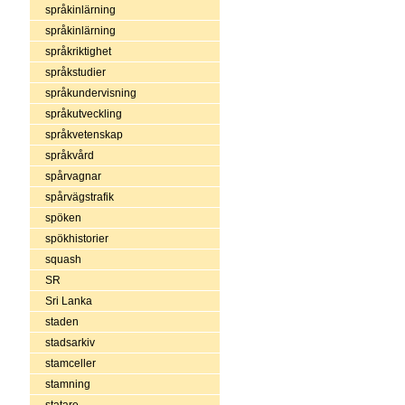
språkinlärning
språkinlärning
språkriktighet
språkstudier
språkundervisning
språkutveckling
språkvetenskap
språkvård
spårvagnar
spårvägstrafik
spöken
spökhistorier
squash
SR
Sri Lanka
staden
stadsarkiv
stamceller
stamning
statare