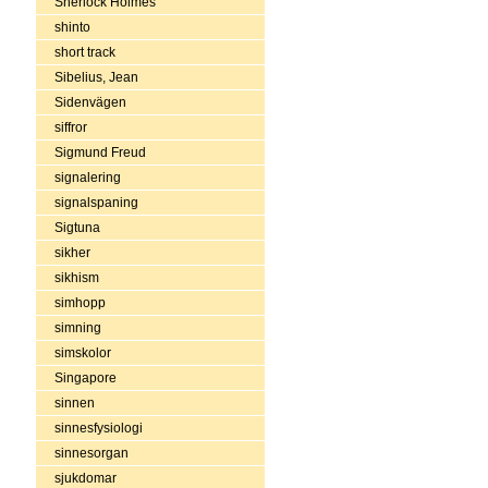
Sherlock Holmes
shinto
short track
Sibelius, Jean
Sidenvägen
siffror
Sigmund Freud
signalering
signalspaning
Sigtuna
sikher
sikhism
simhopp
simning
simskolor
Singapore
sinnen
sinnesfysiologi
sinnesorgan
sjukdomar