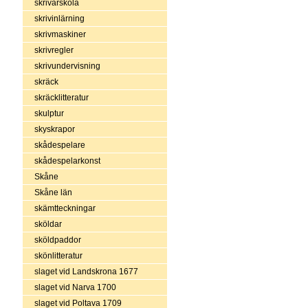
skrivarskola
skrivinlärning
skrivmaskiner
skrivregler
skrivundervisning
skräck
skräcklitteratur
skulptur
skyskrapor
skådespelare
skådespelarkonst
Skåne
Skåne län
skämtteckningar
sköldar
sköldpaddor
skönlitteratur
slaget vid Landskrona 1677
slaget vid Narva 1700
slaget vid Poltava 1709