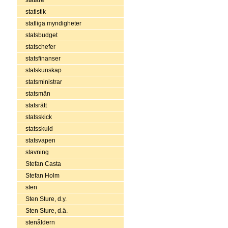
statistik
statliga myndigheter
statsbudget
statschefer
statsfinanser
statskunskap
statsministrar
statsmän
statsrätt
statsskick
statsskuld
statsvapen
stavning
Stefan Casta
Stefan Holm
sten
Sten Sture, d.y.
Sten Sture, d.ä.
stenåldern