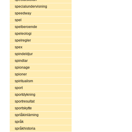
specialundervisning
speedway
spel
spelberoende
speleologi
spelregler
spex
spindeldjur
spindlar
spionage
spioner
spiritualism
sport
sportdykning
sportresultat
sportskytte
sprïåkinlärning
språk
språkhistoria