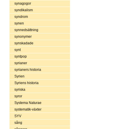
synagogor
syndikalism
syndrom
synen
synnedsättning
synonymer
synskadade
synt
syntpop
syrianer
syrianers historia
Syrien
Syriens historia
syriska
syror
Systema Naturae
systematik-växter
SYV
sång