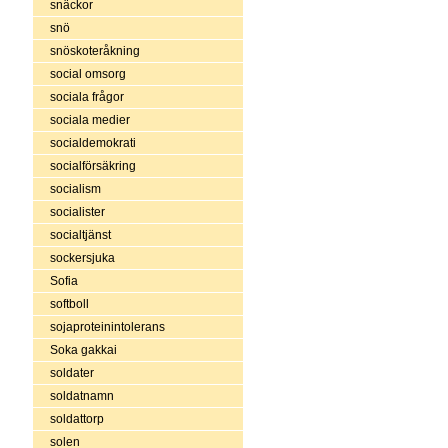
snäckor
snö
snöskoteråkning
social omsorg
sociala frågor
sociala medier
socialdemokrati
socialförsäkring
socialism
socialister
socialtjänst
sockersjuka
Sofia
softboll
sojaproteinintolerans
Soka gakkai
soldater
soldatnamn
soldattorp
solen