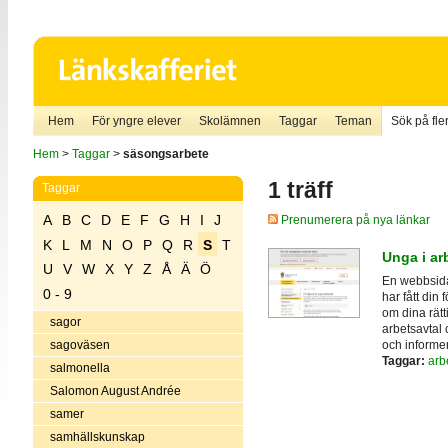
Hem
För yngre elever
Skolämnen
Taggar
Teman
Sök på fler
Hem
>
Taggar
>
säsongsarbete
1 träff
Taggar
A
B
C
D
E
F
G
H
I
J
Prenumerera på nya länkar
K
L
M
N
O
P
Q
R
S
T
Unga i ar
U
V
W
X
Y
Z
Å
Ä
Ö
En webbsida
0 - 9
har fått din 
om dina rätt
sagor
arbetsavtal 
och informe
sagoväsen
Taggar:
arb
salmonella
Salomon August Andrée
samer
samhällskunskap