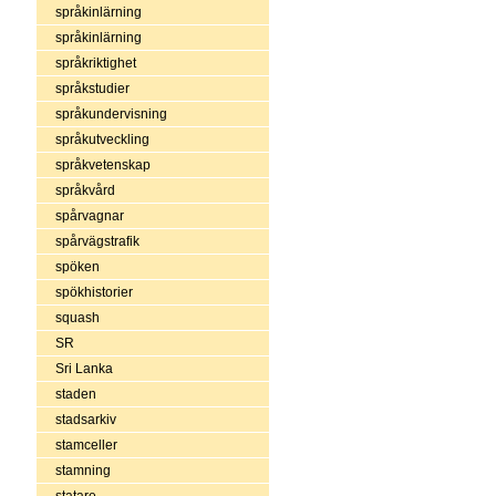
språkinlärning
språkinlärning
språkriktighet
språkstudier
språkundervisning
språkutveckling
språkvetenskap
språkvård
spårvagnar
spårvägstrafik
spöken
spökhistorier
squash
SR
Sri Lanka
staden
stadsarkiv
stamceller
stamning
statare