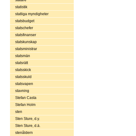
statistik
statliga myndigheter
statsbudget
statschefer
statsfinanser
statskunskap
statsministrar
statsmän
statsrätt
statsskick
statsskuld
statsvapen
stavning
Stefan Casta
Stefan Holm
sten
Sten Sture, d.y.
Sten Sture, d.ä.
stenåldern