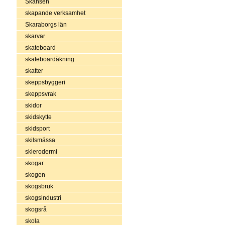
Skansen
skapande verksamhet
Skaraborgs län
skarvar
skateboard
skateboardåkning
skatter
skeppsbyggeri
skeppsvrak
skidor
skidskytte
skidsport
skilsmässa
sklerodermi
skogar
skogen
skogsbruk
skogsindustri
skogsrå
skola