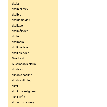
skolan
skolbibliotek
skolbio
skoldemokrati
skollagen
skolmåltider
skolor
skolradio
skoltelevision
skoltidningar
Skottland
Skottlands historia
skridsko
skridskosegling
skridskoåkning
skrift
skriftlösa religioner
skriftspråk
skrivarcommunity