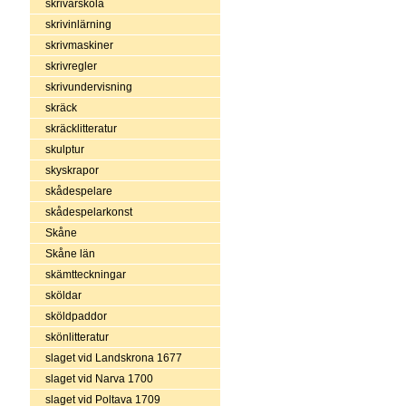
skrivarskola
skrivinlärning
skrivmaskiner
skrivregler
skrivundervisning
skräck
skräcklitteratur
skulptur
skyskrapor
skådespelare
skådespelarkonst
Skåne
Skåne län
skämtteckningar
sköldar
sköldpaddor
skönlitteratur
slaget vid Landskrona 1677
slaget vid Narva 1700
slaget vid Poltava 1709