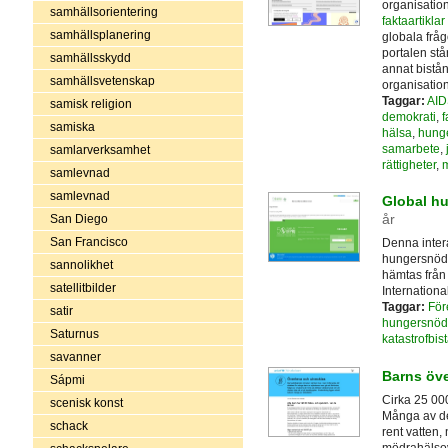
organisation
samhällsorientering
faktaartikla
samhällsplanering
globala fråg
portalen stå
samhällsskydd
annat bistån
samhällsvetenskap
organisation
Taggar:
AID
samisk religion
demokrati
,
f
samiska
hälsa
,
hung
samarbete
,
samlarverksamhet
rättigheter
,
m
samlevnad
samlevnad
Global hu
år
San Diego
San Francisco
Denna intera
hungersnöds
sannolikhet
hämtas från 
satellitbilder
Internationa
Taggar:
För
satir
hungersnöd
Saturnus
katastrofbis
savanner
Barns öv
Sápmi
Cirka 25 000
scenisk konst
Många av de
schack
rent vatten, 
mödrahälsovå