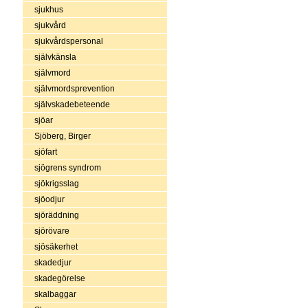
sjukhus
sjukvård
sjukvårdspersonal
självkänsla
självmord
självmordsprevention
självskadebeteende
sjöar
Sjöberg, Birger
sjöfart
sjögrens syndrom
sjökrigsslag
sjöodjur
sjöräddning
sjörövare
sjösäkerhet
skadedjur
skadegörelse
skalbaggar