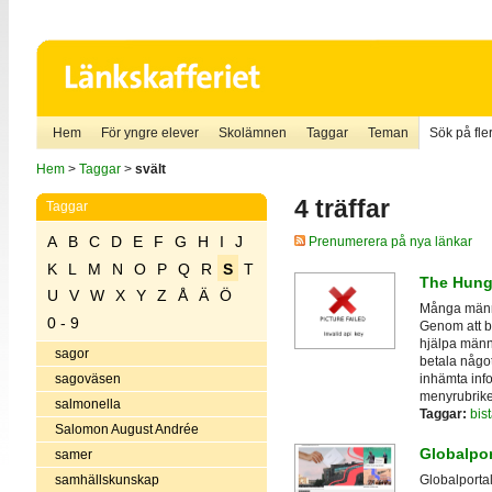
Hem
För yngre elever
Skolämnen
Taggar
Teman
Sök på fler
Hem
>
Taggar
>
svält
4 träffar
Taggar
A
B
C
D
E
F
G
H
I
J
Prenumerera på nya länkar
K
L
M
N
O
P
Q
R
S
T
The Hunge
U
V
W
X
Y
Z
Å
Ä
Ö
Många männi
0 - 9
Genom att b
hjälpa männi
sagor
betala något
inhämta inf
sagoväsen
menyrubrik
salmonella
Taggar:
bis
Salomon August Andrée
Globalpor
samer
samhällskunskap
Globalportal