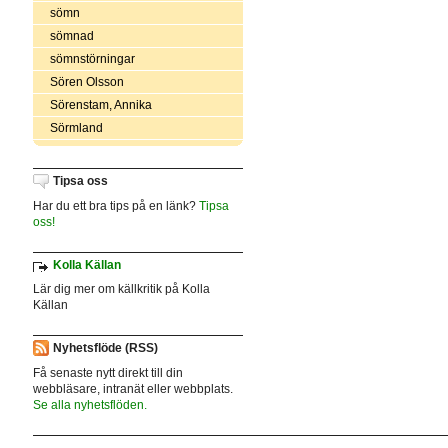
sömn
sömnad
sömnstörningar
Sören Olsson
Sörenstam, Annika
Sörmland
Tipsa oss
Har du ett bra tips på en länk?
Tipsa
oss!
Kolla Källan
Lär dig mer om källkritik på Kolla
Källan
Nyhetsflöde (RSS)
Få senaste nytt direkt till din
webbläsare, intranät eller webbplats.
Se alla nyhetsflöden.