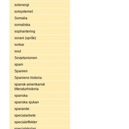
solenergi
solsystemet
Somalia
somaliska
sophantering
sorani (språk)
sorkar
soul
Sovjetunionen
spam
Spanien
Spaniens historia
spansk-amerikansk
litteraturhistoria
spanska
spanska sjukan
sparande
specialarbete
specialeffekter
specialskolan