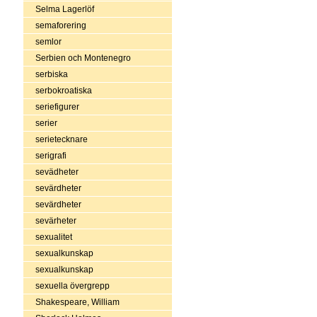
Selma Lagerlöf
semaforering
semlor
Serbien och Montenegro
serbiska
serbokroatiska
seriefigurer
serier
serietecknare
serigrafi
sevädheter
sevärdheter
sevärdheter
sevärheter
sexualitet
sexualkunskap
sexualkunskap
sexuella övergrepp
Shakespeare, William