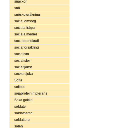
snäckor
snö
snöskoteråkning
social omsorg
sociala frågor
sociala medier
socialdemokrati
socialförsäkring
socialism
socialister
socialtjänst
sockersjuka
Sofia
softboll
sojaproteinintolerans
Soka gakkai
soldater
soldatnamn
soldattorp
solen