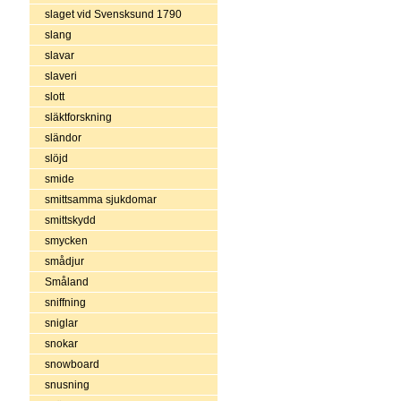
slaget vid Svensksund 1790
slang
slavar
slaveri
slott
släktforskning
sländor
slöjd
smide
smittsamma sjukdomar
smittskydd
smycken
smådjur
Småland
sniffning
sniglar
snokar
snowboard
snusning