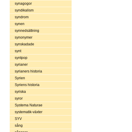
synagogor
syndikalism
syndrom
synen
synnedsättning
synonymer
synskadade
synt
syntpop
syrianer
syrianers historia
Syrien
Syriens historia
syriska
syror
Systema Naturae
systematik-växter
SYV
sång