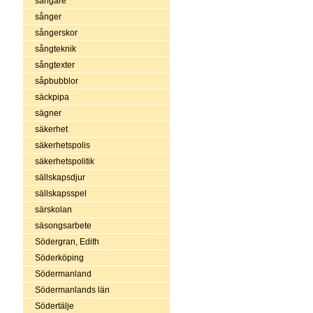
sångare
sånger
sångerskor
sångteknik
sångtexter
såpbubblor
säckpipa
sägner
säkerhet
säkerhetspolis
säkerhetspolitik
sällskapsdjur
sällskapsspel
särskolan
säsongsarbete
Södergran, Edith
Söderköping
Södermanland
Södermanlands län
Södertälje