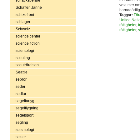
schackspelare
veta mer om 
Schaffer, Janne
barnadödlig
schizofreni
Taggar:
För
United Nati
schlager
rättigheter
,
f
Schweiz
rättigheter
,
s
science center
science fiction
scientologi
scouting
scoutrörelsen
Seattle
sebror
seder
sedlar
segelfartyg
segelflygning
segelsport
segling
seismologi
sekter