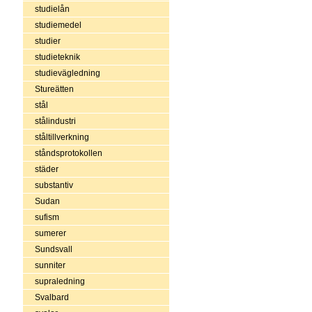
studielån
studiemedel
studier
studieteknik
studievägledning
Stureätten
stål
stålindustri
ståltillverkning
ståndsprotokollen
städer
substantiv
Sudan
sufism
sumerer
Sundsvall
sunniter
supraledning
Svalbard