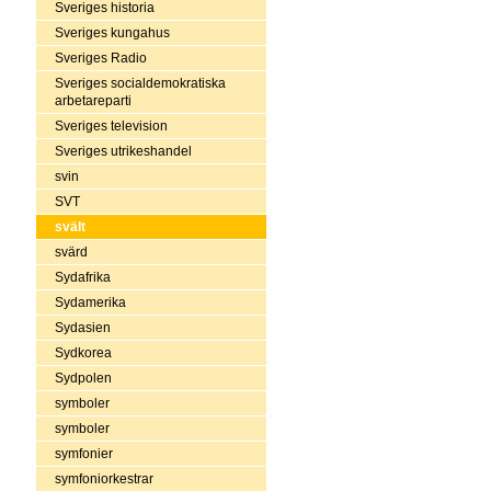
Sveriges historia
Sveriges kungahus
Sveriges Radio
Sveriges socialdemokratiska
arbetareparti
Sveriges television
Sveriges utrikeshandel
svin
SVT
svält
svärd
Sydafrika
Sydamerika
Sydasien
Sydkorea
Sydpolen
symboler
symboler
symfonier
symfoniorkestrar