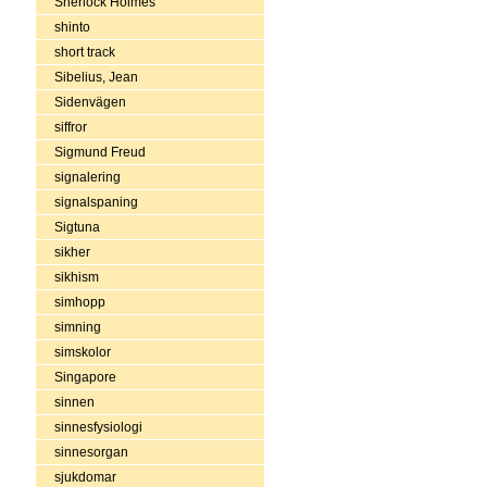
Sherlock Holmes
shinto
short track
Sibelius, Jean
Sidenvägen
siffror
Sigmund Freud
signalering
signalspaning
Sigtuna
sikher
sikhism
simhopp
simning
simskolor
Singapore
sinnen
sinnesfysiologi
sinnesorgan
sjukdomar