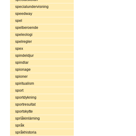
specialundervisning
speedway
spel
spelberoende
speleologi
spelregler
spex
spindeldjur
spindlar
spionage
spioner
spiritualism
sport
sportdykning
sportresultat
sportskytte
sprïåkinlärning
språk
språkhistoria