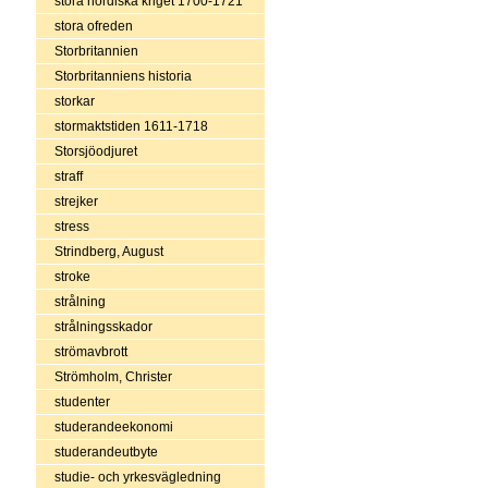
stora nordiska kriget 1700-1721
stora ofreden
Storbritannien
Storbritanniens historia
storkar
stormaktstiden 1611-1718
Storsjöodjuret
straff
strejker
stress
Strindberg, August
stroke
strålning
strålningsskador
strömavbrott
Strömholm, Christer
studenter
studerandeekonomi
studerandeutbyte
studie- och yrkesvägledning