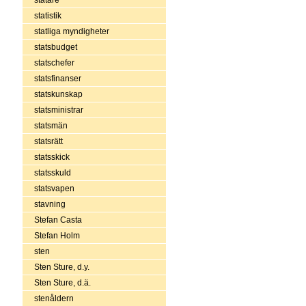
statistik
statliga myndigheter
statsbudget
statschefer
statsfinanser
statskunskap
statsministrar
statsmän
statsrätt
statsskick
statsskuld
statsvapen
stavning
Stefan Casta
Stefan Holm
sten
Sten Sture, d.y.
Sten Sture, d.ä.
stenåldern