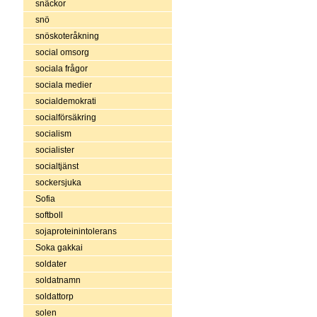
snäckor
snö
snöskoteråkning
social omsorg
sociala frågor
sociala medier
socialdemokrati
socialförsäkring
socialism
socialister
socialtjänst
sockersjuka
Sofia
softboll
sojaproteinintolerans
Soka gakkai
soldater
soldatnamn
soldattorp
solen