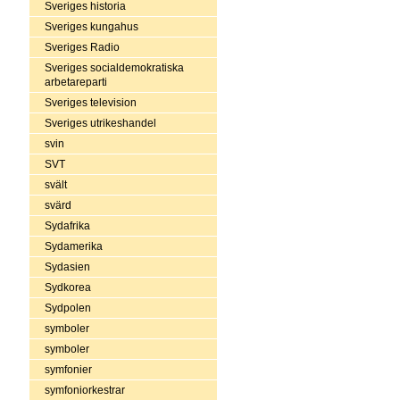
Sveriges historia
Sveriges kungahus
Sveriges Radio
Sveriges socialdemokratiska
arbetareparti
Sveriges television
Sveriges utrikeshandel
svin
SVT
svält
svärd
Sydafrika
Sydamerika
Sydasien
Sydkorea
Sydpolen
symboler
symboler
symfonier
symfoniorkestrar