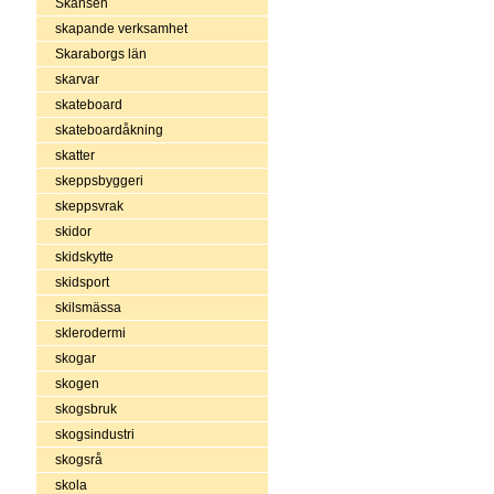
Skansen
skapande verksamhet
Skaraborgs län
skarvar
skateboard
skateboardåkning
skatter
skeppsbyggeri
skeppsvrak
skidor
skidskytte
skidsport
skilsmässa
sklerodermi
skogar
skogen
skogsbruk
skogsindustri
skogsrå
skola