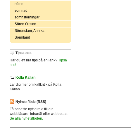
sömn
sömnad
sömnstörningar
Sören Olsson
Sörenstam, Annika
Sörmland
Tipsa oss
Har du ett bra tips på en länk?
Tipsa
oss!
Kolla Källan
Lär dig mer om källkritik på Kolla
Källan
Nyhetsflöde (RSS)
Få senaste nytt direkt till din
webbläsare, intranät eller webbplats.
Se alla nyhetsflöden.