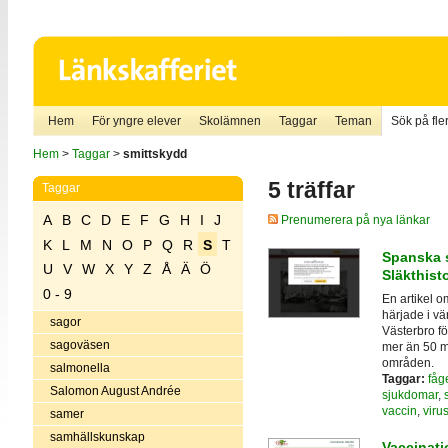
Hem
För yngre elever
Skolämnen
Taggar
Teman
Sök på fler
Hem
>
Taggar
>
smittskydd
5 träffar
Taggar
A
B
C
D
E
F
G
H
I
J
Prenumerera på nya länkar
K
L
M
N
O
P
Q
R
S
T
Spanska s
U
V
W
X
Y
Z
Å
Ä
Ö
Släkthisto
0 - 9
En artikel 
härjade i v
sagor
Västerbro fö
sagoväsen
mer än 50 m
områden.
salmonella
Taggar:
fåg
Salomon August Andrée
sjukdomar
,
vaccin
,
viru
samer
samhällskunskap
Vaccinat