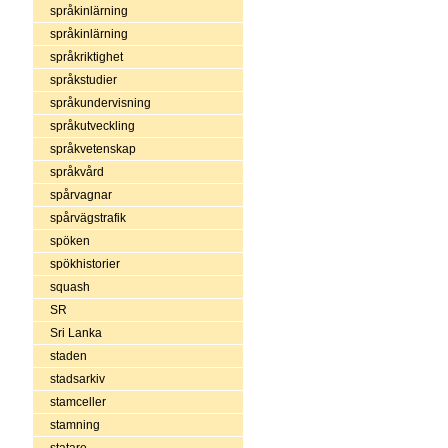
språkinlärning
språkinlärning
språkriktighet
språkstudier
språkundervisning
språkutveckling
språkvetenskap
språkvård
spårvagnar
spårvägstrafik
spöken
spökhistorier
squash
SR
Sri Lanka
staden
stadsarkiv
stamceller
stamning
statare