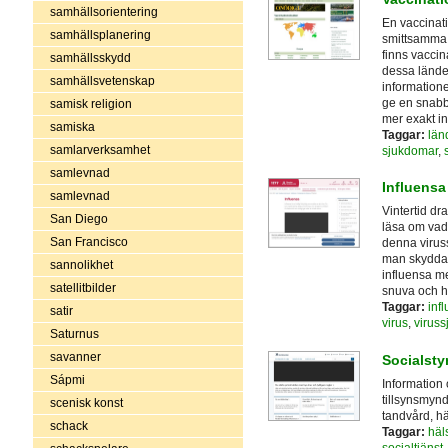
samhällsorientering
En vaccinat
samhällsplanering
smittsamma, 
finns vaccin
samhällsskydd
dessa lände
samhällsvetenskap
informatione
ge en snabb 
samisk religion
mer exakt in
samiska
Taggar:
län
samlarverksamhet
sjukdomar
,
samlevnad
Influensa
samlevnad
Vintertid d
San Diego
läsa om vad
San Francisco
denna virus
man skyddar 
sannolikhet
influensa m
satellitbilder
snuva och ho
Taggar:
inf
satir
virus
,
virus
Saturnus
savanner
Socialsty
Sápmi
Information 
tillsynsmynd
scenisk konst
tandvård, h
schack
Taggar:
häl
socialtjänst