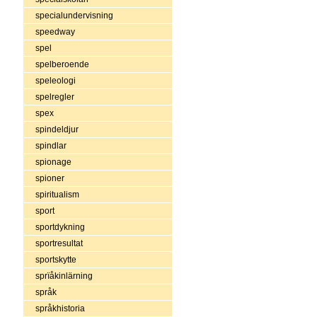
specialundervisning
speedway
spel
spelberoende
speleologi
spelregler
spex
spindeldjur
spindlar
spionage
spioner
spiritualism
sport
sportdykning
sportresultat
sportskytte
sprïåkinlärning
språk
språkhistoria