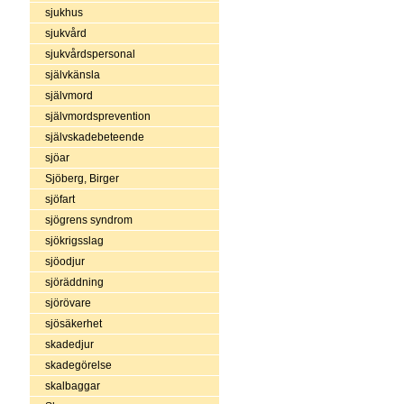
sjukhus
sjukvård
sjukvårdspersonal
självkänsla
självmord
självmordsprevention
självskadebeteende
sjöar
Sjöberg, Birger
sjöfart
sjögrens syndrom
sjökrigsslag
sjöodjur
sjöräddning
sjörövare
sjösäkerhet
skadedjur
skadegörelse
skalbaggar