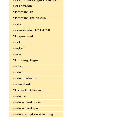
stora nordiska kriget 1700-1721
stora ofreden
Storbritannien
Storbritanniens historia
storkar
stormaktstiden 1611-1718
Storsjöodjuret
straff
strejker
stress
Strindberg, August
stroke
strålning
strålningsskador
strömavbrott
Strömholm, Christer
studenter
studerandeekonomi
studerandeutbyte
studie- och yrkesvägledning