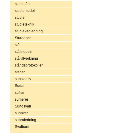
studielån
studiemedel
studier
studieteknik
studievägledning
Stureätten
stål
stålindustri
ståltillverkning
ståndsprotokollen
städer
substantiv
Sudan
sufism
sumerer
Sundsvall
sunniter
supraledning
Svalbard