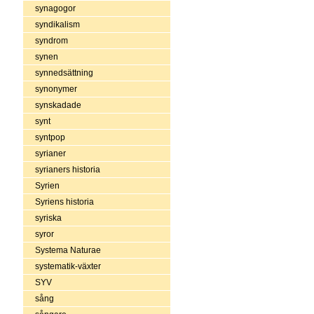
synagogor
syndikalism
syndrom
synen
synnedsättning
synonymer
synskadade
synt
syntpop
syrianer
syrianers historia
Syrien
Syriens historia
syriska
syror
Systema Naturae
systematik-växter
SYV
sång