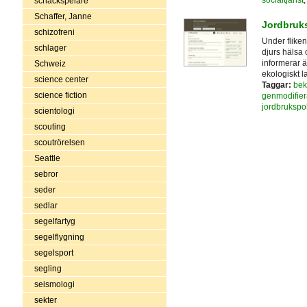
schackspelare
Schaffer, Janne
Jordbruk
schizofreni
Under fliken
schlager
djurs hälsa 
informerar 
Schweiz
ekologiskt 
science center
Taggar:
bek
science fiction
genmodifier
jordbrukspol
scientologi
scouting
scoutrörelsen
Seattle
sebror
seder
sedlar
segelfartyg
segelflygning
segelsport
segling
seismologi
sekter