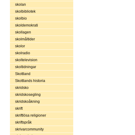
skolan
skolbibliotek
skolbio
skoldemokrati
skollagen
skolmåltider
skolor
skolradio
skoltelevision
skoltidningar
Skottland
Skottlands historia
skridsko
skridskosegling
skridskoåkning
skrift
skriftlösa religioner
skriftspråk
skrivarcommunity