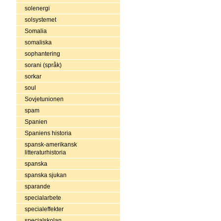
solenergi
solsystemet
Somalia
somaliska
sophantering
sorani (språk)
sorkar
soul
Sovjetunionen
spam
Spanien
Spaniens historia
spansk-amerikansk
litteraturhistoria
spanska
spanska sjukan
sparande
specialarbete
specialeffekter
specialskolan