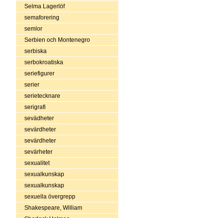
Selma Lagerlöf
semaforering
semlor
Serbien och Montenegro
serbiska
serbokroatiska
seriefigurer
serier
serietecknare
serigrafi
sevädheter
sevärdheter
sevärdheter
sevärheter
sexualitet
sexualkunskap
sexualkunskap
sexuella övergrepp
Shakespeare, William