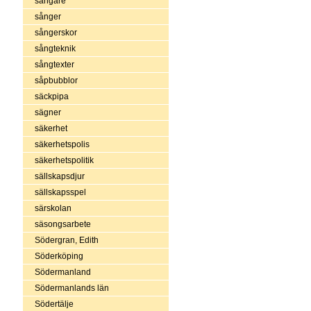
sångare
sånger
sångerskor
sångteknik
sångtexter
såpbubblor
säckpipa
sägner
säkerhet
säkerhetspolis
säkerhetspolitik
sällskapsdjur
sällskapsspel
särskolan
säsongsarbete
Södergran, Edith
Söderköping
Södermanland
Södermanlands län
Södertälje