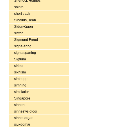
Sherlock Holmes
shinto
short track
Sibelius, Jean
Sidenvägen
siffror
Sigmund Freud
signalering
signalspaning
Sigtuna
sikher
sikhism
simhopp
simning
simskolor
Singapore
sinnen
sinnesfysiologi
sinnesorgan
sjukdomar