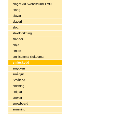
slaget vid Svensksund 1790
slang
slavar
slaveri
slott
släktforskning
sländor
slöjd
smide
smittsamma sjukdomar
smittskydd
smycken
smådjur
Småland
sniffning
sniglar
snokar
snowboard
snusning