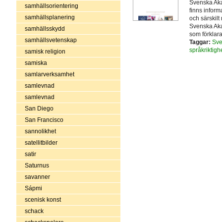
Svenska Aka
samhällsorientering
finns infor
samhällsplanering
och särskilt 
Svenska Ak
samhällsskydd
som förklar
samhällsvetenskap
Taggar:
Sve
språkriktigh
samisk religion
samiska
samlarverksamhet
samlevnad
samlevnad
San Diego
San Francisco
sannolikhet
satellitbilder
satir
Saturnus
savanner
Sápmi
scenisk konst
schack