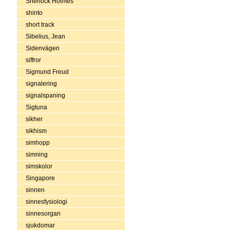
Sherlock Holmes
shinto
short track
Sibelius, Jean
Sidenvägen
siffror
Sigmund Freud
signalering
signalspaning
Sigtuna
sikher
sikhism
simhopp
simning
simskolor
Singapore
sinnen
sinnesfysiologi
sinnesorgan
sjukdomar