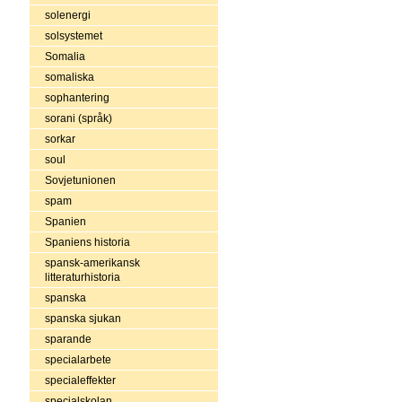
solenergi
solsystemet
Somalia
somaliska
sophantering
sorani (språk)
sorkar
soul
Sovjetunionen
spam
Spanien
Spaniens historia
spansk-amerikansk
litteraturhistoria
spanska
spanska sjukan
sparande
specialarbete
specialeffekter
specialskolan