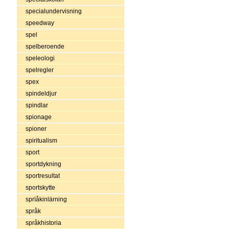
specialundervisning
speedway
spel
spelberoende
speleologi
spelregler
spex
spindeldjur
spindlar
spionage
spioner
spiritualism
sport
sportdykning
sportresultat
sportskytte
sprïåkinlärning
språk
språkhistoria