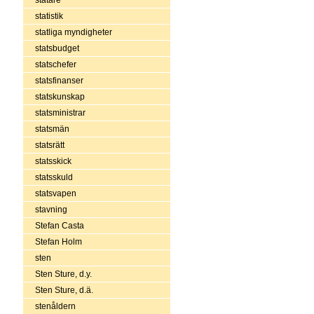
statistik
statliga myndigheter
statsbudget
statschefer
statsfinanser
statskunskap
statsministrar
statsmän
statsrätt
statsskick
statsskuld
statsvapen
stavning
Stefan Casta
Stefan Holm
sten
Sten Sture, d.y.
Sten Sture, d.ä.
stenåldern