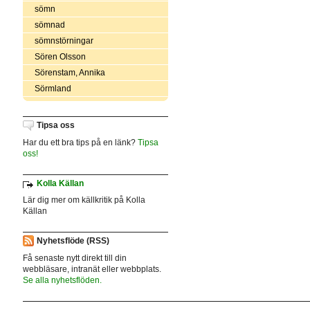
sömn
sömnad
sömnstörningar
Sören Olsson
Sörenstam, Annika
Sörmland
Tipsa oss
Har du ett bra tips på en länk?
Tipsa
oss!
Kolla Källan
Lär dig mer om källkritik på Kolla
Källan
Nyhetsflöde (RSS)
Få senaste nytt direkt till din
webbläsare, intranät eller webbplats.
Se alla nyhetsflöden.