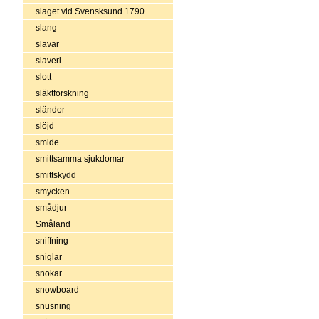
slaget vid Svensksund 1790
slang
slavar
slaveri
slott
släktforskning
sländor
slöjd
smide
smittsamma sjukdomar
smittskydd
smycken
smådjur
Småland
sniffning
sniglar
snokar
snowboard
snusning