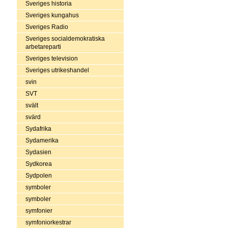
Sveriges historia
Sveriges kungahus
Sveriges Radio
Sveriges socialdemokratiska
arbetareparti
Sveriges television
Sveriges utrikeshandel
svin
SVT
svält
svärd
Sydafrika
Sydamerika
Sydasien
Sydkorea
Sydpolen
symboler
symboler
symfonier
symfoniorkestrar