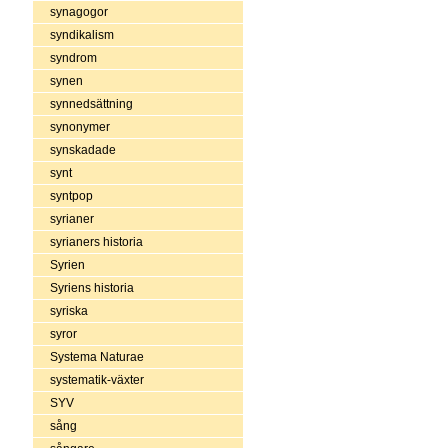
synagogor
syndikalism
syndrom
synen
synnedsättning
synonymer
synskadade
synt
syntpop
syrianer
syrianers historia
Syrien
Syriens historia
syriska
syror
Systema Naturae
systematik-växter
SYV
sång