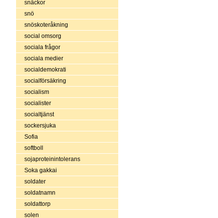
snäckor
snö
snöskoteråkning
social omsorg
sociala frågor
sociala medier
socialdemokrati
socialförsäkring
socialism
socialister
socialtjänst
sockersjuka
Sofia
softboll
sojaproteinintolerans
Soka gakkai
soldater
soldatnamn
soldattorp
solen