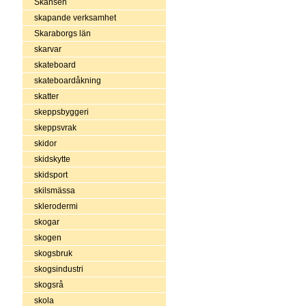
Skansen
skapande verksamhet
Skaraborgs län
skarvar
skateboard
skateboardåkning
skatter
skeppsbyggeri
skeppsvrak
skidor
skidskytte
skidsport
skilsmässa
sklerodermi
skogar
skogen
skogsbruk
skogsindustri
skogsrå
skola