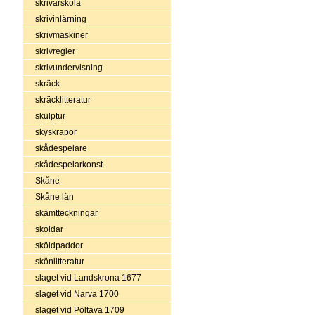
skrivarskola
skrivinlärning
skrivmaskiner
skrivregler
skrivundervisning
skräck
skräcklitteratur
skulptur
skyskrapor
skådespelare
skådespelarkonst
Skåne
Skåne län
skämtteckningar
sköldar
sköldpaddor
skönlitteratur
slaget vid Landskrona 1677
slaget vid Narva 1700
slaget vid Poltava 1709