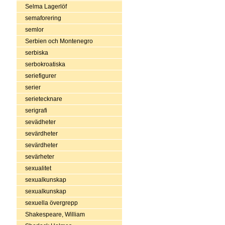
Selma Lagerlöf
semaforering
semlor
Serbien och Montenegro
serbiska
serbokroatiska
seriefigurer
serier
serietecknare
serigrafi
sevädheter
sevärdheter
sevärdheter
sevärheter
sexualitet
sexualkunskap
sexualkunskap
sexuella övergrepp
Shakespeare, William