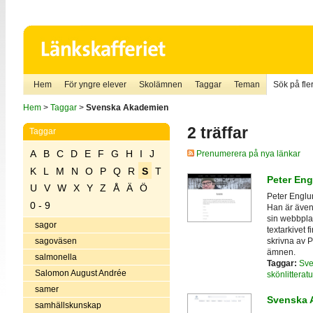
Hem
För yngre elever
Skolämnen
Taggar
Teman
Sök på fler
Hem
>
Taggar
>
Svenska Akademien
2 träffar
Taggar
A
B
C
D
E
F
G
H
I
J
Prenumerera på nya länkar
K
L
M
N
O
P
Q
R
S
T
Peter Eng
U
V
W
X
Y
Z
Å
Ä
Ö
Peter Englun
0 - 9
Han är även
sin webbplat
sagor
textarkivet 
skrivna av 
sagoväsen
ämnen.
salmonella
Taggar:
Sve
Salomon August Andrée
skönlitteratu
samer
Svenska 
samhällskunskap