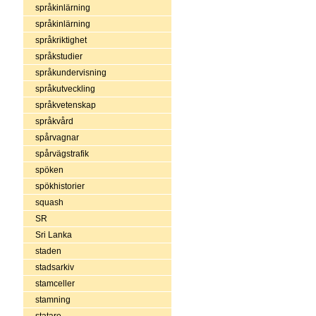
språkinlärning
språkinlärning
språkriktighet
språkstudier
språkundervisning
språkutveckling
språkvetenskap
språkvård
spårvagnar
spårvägstrafik
spöken
spökhistorier
squash
SR
Sri Lanka
staden
stadsarkiv
stamceller
stamning
statare