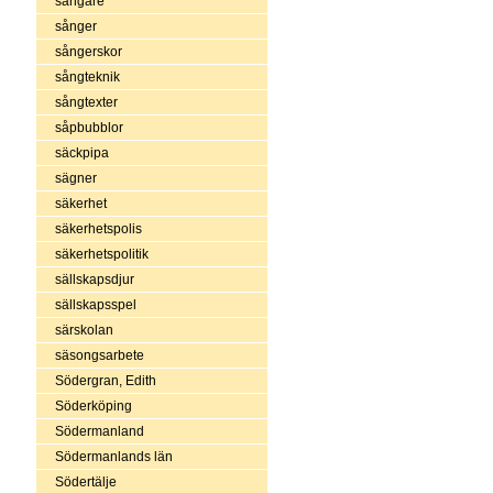
sångare
sånger
sångerskor
sångteknik
sångtexter
såpbubblor
säckpipa
sägner
säkerhet
säkerhetspolis
säkerhetspolitik
sällskapsdjur
sällskapsspel
särskolan
säsongsarbete
Södergran, Edith
Söderköping
Södermanland
Södermanlands län
Södertälje