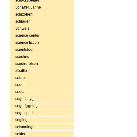
schackspelare
Schaffer, Janne
schizofreni
schlager
Schweiz
science center
science fiction
scientologi
scouting
scoutrörelsen
Seattle
sebror
seder
sedlar
segelfartyg
segelflygning
segelsport
segling
seismologi
sekter