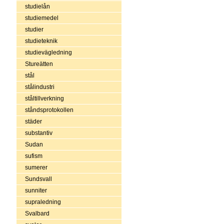
studielån
studiemedel
studier
studieteknik
studievägledning
Stureätten
stål
stålindustri
ståltillverkning
ståndsprotokollen
städer
substantiv
Sudan
sufism
sumerer
Sundsvall
sunniter
supraledning
Svalbard