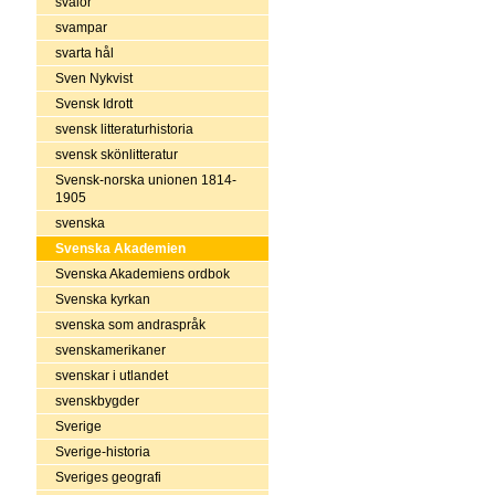
svalor
svampar
svarta hål
Sven Nykvist
Svensk Idrott
svensk litteraturhistoria
svensk skönlitteratur
Svensk-norska unionen 1814-
1905
svenska
Svenska Akademien
Svenska Akademiens ordbok
Svenska kyrkan
svenska som andraspråk
svenskamerikaner
svenskar i utlandet
svenskbygder
Sverige
Sverige-historia
Sveriges geografi