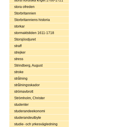
stora nordiska kriget 1700-1721
stora ofreden
Storbritannien
Storbritanniens historia
storkar
stormaktstiden 1611-1718
Storsjöodjuret
straff
strejker
stress
Strindberg, August
stroke
strålning
strålningsskador
strömavbrott
Strömholm, Christer
studenter
studerandeekonomi
studerandeutbyte
studie- och yrkesvägledning