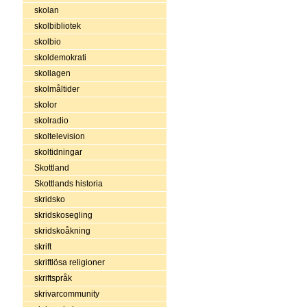
skolan
skolbibliotek
skolbio
skoldemokrati
skollagen
skolmåltider
skolor
skolradio
skoltelevision
skoltidningar
Skottland
Skottlands historia
skridsko
skridskosegling
skridskoåkning
skrift
skriftlösa religioner
skriftspråk
skrivarcommunity