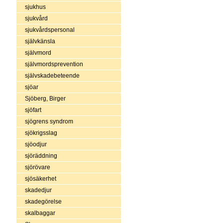
sjukhus
sjukvård
sjukvårdspersonal
självkänsla
självmord
självmordsprevention
självskadebeteende
sjöar
Sjöberg, Birger
sjöfart
sjögrens syndrom
sjökrigsslag
sjöodjur
sjöräddning
sjörövare
sjösäkerhet
skadedjur
skadegörelse
skalbaggar