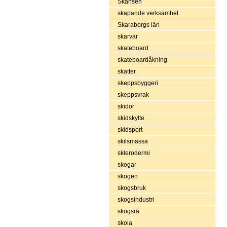
Skansen
skapande verksamhet
Skaraborgs län
skarvar
skateboard
skateboardåkning
skatter
skeppsbyggeri
skeppsvrak
skidor
skidskytte
skidsport
skilsmässa
sklerodermi
skogar
skogen
skogsbruk
skogsindustri
skogsrå
skola