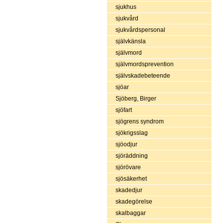
sjukhus
sjukvård
sjukvårdspersonal
självkänsla
självmord
självmordsprevention
självskadebeteende
sjöar
Sjöberg, Birger
sjöfart
sjögrens syndrom
sjökrigsslag
sjöodjur
sjöräddning
sjörövare
sjösäkerhet
skadedjur
skadegörelse
skalbaggar