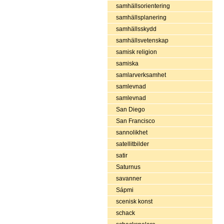
samhällsorientering
samhällsplanering
samhällsskydd
samhällsvetenskap
samisk religion
samiska
samlarverksamhet
samlevnad
samlevnad
San Diego
San Francisco
sannolikhet
satellitbilder
satir
Saturnus
savanner
Sápmi
scenisk konst
schack