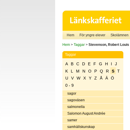
Hem
För yngre elever
Skolämnen
Hem
>
Taggar
>
Stevenson, Robert Louis
Taggar
A
B
C
D
E
F
G
H
I
J
K
L
M
N
O
P
Q
R
S
T
U
V
W
X
Y
Z
Å
Ä
Ö
0 - 9
sagor
sagoväsen
salmonella
Salomon August Andrée
samer
samhällskunskap