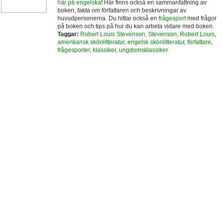
här på engelska
! Här finns också en sammanfattning av
boken, fakta om författaren och beskrivningar av
huvudpersonerna. Du hittar också en
frågesport
med frågor
på boken och tips på hur du kan arbeta vidare med boken.
Taggar:
Robert Louis Stevenson
,
Stevenson, Robert Louis
,
amerikansk skönlitteratur
,
engelsk skönlitteratur
,
författare
,
frågesporter
,
klassiker
,
ungdomsklassiker