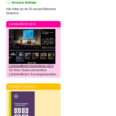
Veckans länktips
Här hittar du de 50 senast tillkomna
länkarna
Länkskafferiet på tv
Länkskafferiet presenteras på tv
Se Alma Taawo presentera
Länkskafferiet i Kunskapskanalen.
Creative Commons