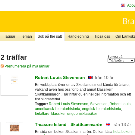
About
Taggar
Teman
Sök på fler sätt
Handledning
Tipsa oss
Om Länkskaf
2 träffar
Sortera på:
Prenumerera på nya länkar
Robert Louis Stevenson
från 10 år
En webbplats över en av Skottlands mest kända författare,
välkänd även hos oss för bland annat klassikern
Skattkammarön. Här hittar du en hel del information och ett
fint bildmaterial.
Taggar:
Robert Louis Stevenson
,
Stevenson, Robert Louis
,
amerikansk litteraturhistoria
,
engelsk litteraturhistoria
,
författare
,
klassiker
,
ungdomsklassiker
Treasure Island - Skattkammarön
från 13 år
En sida om boken Skattkammarön. Du kan läsa
hela boken