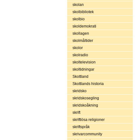
skolan
skolbibliotek
skolbio
skoldemokrati
skollagen
skolmåltider
skolor
skolradio
skoltelevision
skoltidningar
Skottland
Skottlands historia
skridsko
skridskosegling
skridskoåkning
skrift
skriftlösa religioner
skriftspråk
skrivarcommunity