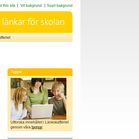
 this site
Vit bakgrund
Svart bakgrund
feriet
Taggar
Utforska innehållet i Länkskafferiet
genom våra
taggar
.