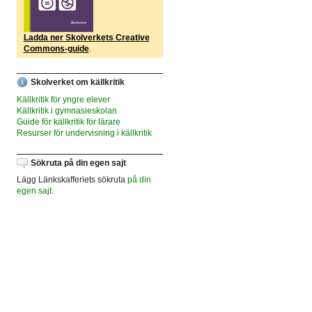
Ladda ner Skolverkets Creative
Commons-guide
.
Skolverket om källkritik
Källkritik för yngre elever
Källkritik i gymnasieskolan
Guide för källkritik för lärare
Resurser för undervisning i källkritik
Sökruta på din egen sajt
Lägg Länkskafferiets sökruta
på din
egen sajt
.