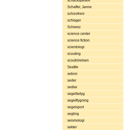
schackspelare
Schaffer, Janne
schizofreni
schlager
Schweiz
science center
science fiction
scientologi
scouting
scoutrörelsen
Seattle
sebror
seder
sedlar
segelfartyg
segelflygning
segelsport
segling
seismologi
sekter