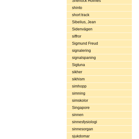
Sherlock Holmes
shinto
short track
Sibelius, Jean
Sidenvägen
siffror
Sigmund Freud
signalering
signalspaning
Sigtuna
sikher
sikhism
simhopp
simning
simskolor
Singapore
sinnen
sinnesfysiologi
sinnesorgan
sjukdomar