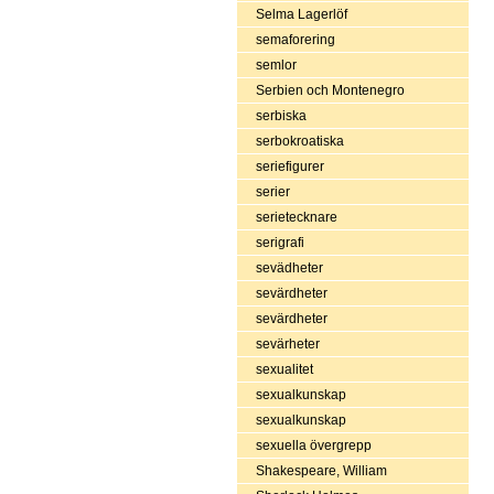
Selma Lagerlöf
semaforering
semlor
Serbien och Montenegro
serbiska
serbokroatiska
seriefigurer
serier
serietecknare
serigrafi
sevädheter
sevärdheter
sevärdheter
sevärheter
sexualitet
sexualkunskap
sexualkunskap
sexuella övergrepp
Shakespeare, William