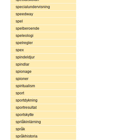
specialundervisning
speedway
spel
spelberoende
speleologi
spelregler
spex
spindeldjur
spindlar
spionage
spioner
spiritualism
sport
sportdykning
sportresultat
sportskytte
sprïåkinlärning
språk
språkhistoria