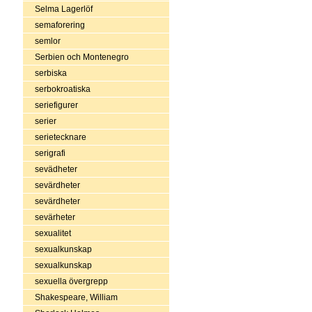
Selma Lagerlöf
semaforering
semlor
Serbien och Montenegro
serbiska
serbokroatiska
seriefigurer
serier
serietecknare
serigrafi
sevädheter
sevärdheter
sevärdheter
sevärheter
sexualitet
sexualkunskap
sexualkunskap
sexuella övergrepp
Shakespeare, William