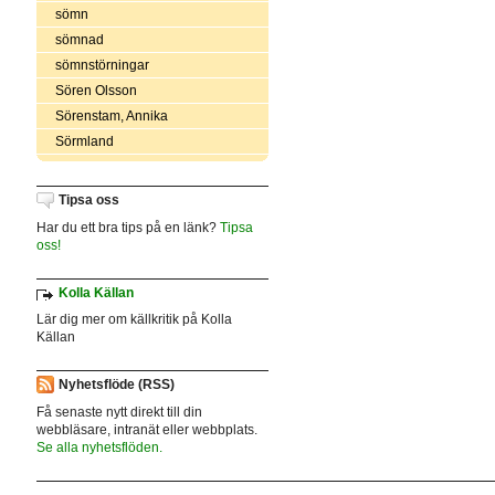
sömn
sömnad
sömnstörningar
Sören Olsson
Sörenstam, Annika
Sörmland
Tipsa oss
Har du ett bra tips på en länk?
Tipsa
oss!
Kolla Källan
Lär dig mer om källkritik på Kolla
Källan
Nyhetsflöde (RSS)
Få senaste nytt direkt till din
webbläsare, intranät eller webbplats.
Se alla nyhetsflöden.