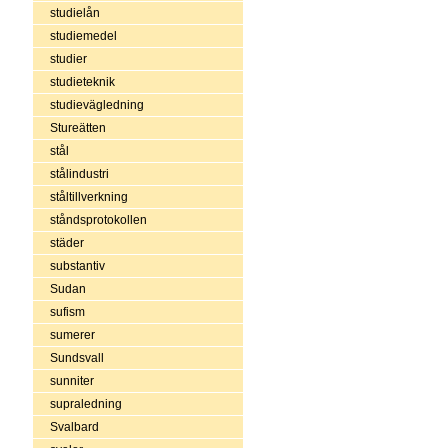
studielån
studiemedel
studier
studieteknik
studievägledning
Stureätten
stål
stålindustri
ståltillverkning
ståndsprotokollen
städer
substantiv
Sudan
sufism
sumerer
Sundsvall
sunniter
supraledning
Svalbard