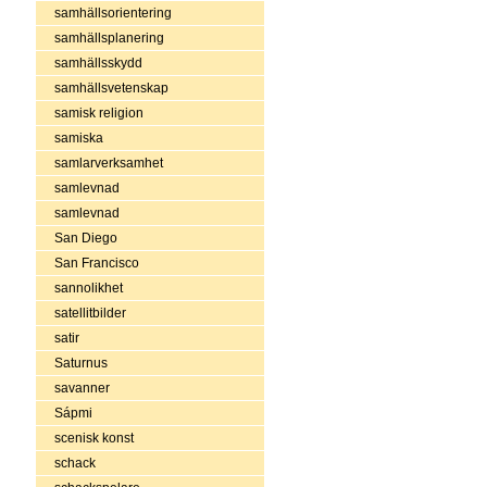
samhällsorientering
samhällsplanering
samhällsskydd
samhällsvetenskap
samisk religion
samiska
samlarverksamhet
samlevnad
samlevnad
San Diego
San Francisco
sannolikhet
satellitbilder
satir
Saturnus
savanner
Sápmi
scenisk konst
schack