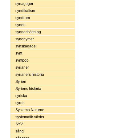
synagogor
syndikalism
syndrom
synen
synnedsättning
synonymer
synskadade
synt
syntpop
syrianer
syrianers historia
Syrien
Syriens historia
syriska
syror
Systema Naturae
systematik-växter
SYV
sång