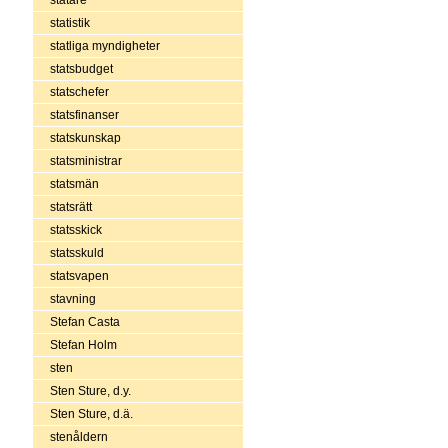
statistik
statliga myndigheter
statsbudget
statschefer
statsfinanser
statskunskap
statsministrar
statsmän
statsrätt
statsskick
statsskuld
statsvapen
stavning
Stefan Casta
Stefan Holm
sten
Sten Sture, d.y.
Sten Sture, d.ä.
stenåldern