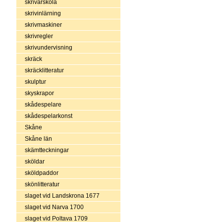
skrivarskola
skrivinlärning
skrivmaskiner
skrivregler
skrivundervisning
skräck
skräcklitteratur
skulptur
skyskrapor
skådespelare
skådespelarkonst
Skåne
Skåne län
skämtteckningar
sköldar
sköldpaddor
skönlitteratur
slaget vid Landskrona 1677
slaget vid Narva 1700
slaget vid Poltava 1709