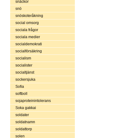
snäckor
snö
snöskoteråkning
social omsorg
sociala frågor
sociala medier
socialdemokrati
socialförsäkring
socialism
socialister
socialtjänst
sockersjuka
Sofia
softboll
sojaproteinintolerans
Soka gakkai
soldater
soldatnamn
soldattorp
solen