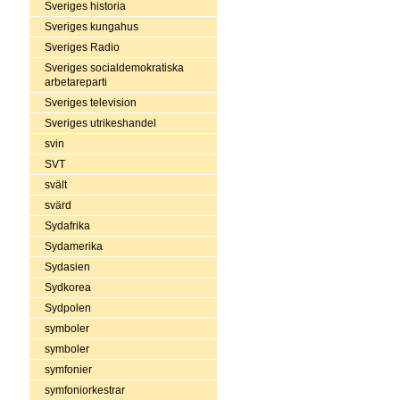
Sveriges historia
Sveriges kungahus
Sveriges Radio
Sveriges socialdemokratiska
arbetareparti
Sveriges television
Sveriges utrikeshandel
svin
SVT
svält
svärd
Sydafrika
Sydamerika
Sydasien
Sydkorea
Sydpolen
symboler
symboler
symfonier
symfoniorkestrar