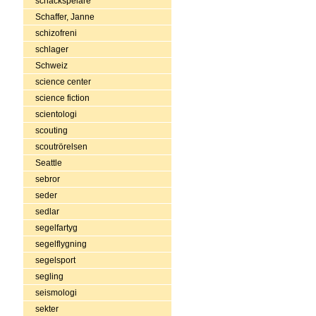
schackspelare
Schaffer, Janne
schizofreni
schlager
Schweiz
science center
science fiction
scientologi
scouting
scoutrörelsen
Seattle
sebror
seder
sedlar
segelfartyg
segelflygning
segelsport
segling
seismologi
sekter