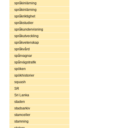
språkinlärning
språkinlärning
språkriktighet
språkstudier
språkundervisning
språkutveckling
språkvetenskap
språkvård
spårvagnar
spårvägstrafik
spöken
spökhistorier
squash
SR
Sri Lanka
staden
stadsarkiv
stamceller
stamning
statare