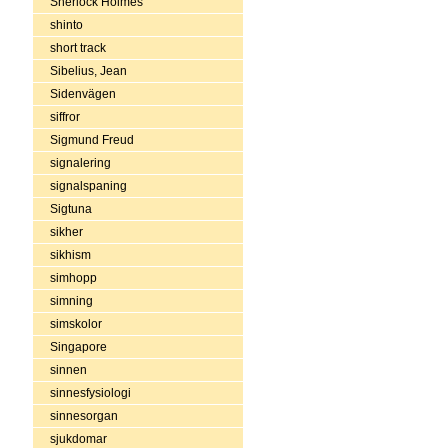
Sherlock Holmes
shinto
short track
Sibelius, Jean
Sidenvägen
siffror
Sigmund Freud
signalering
signalspaning
Sigtuna
sikher
sikhism
simhopp
simning
simskolor
Singapore
sinnen
sinnesfysiologi
sinnesorgan
sjukdomar