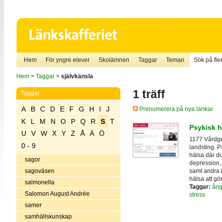
Hem
För yngre elever
Skolämnen
Taggar
Teman
Sök på fler
Hem
>
Taggar
>
självkänsla
1 träff
Taggar
A
B
C
D
E
F
G
H
I
J
Prenumerera på nya länkar
K
L
M
N
O
P
Q
R
S
T
Psykisk h
U
V
W
X
Y
Z
Å
Ä
Ö
1177 Vårdgu
0 - 9
landsting. 
hälsa där d
sagor
depression, 
samt andra 
sagoväsen
hälsa att gö
salmonella
Taggar:
ång
Salomon August Andrée
stress
samer
samhällskunskap