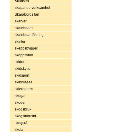
Skansen
skapande verksamhet
Skaraborgs län
skarvar
skateboard
skateboardåkning
skatter
skeppsbyggeri
skeppsvrak
skidor
skidskytte
skidsport
skilsmässa
sklerodermi
skogar
skogen
skogsbruk
skogsindustri
skogsrå
skola