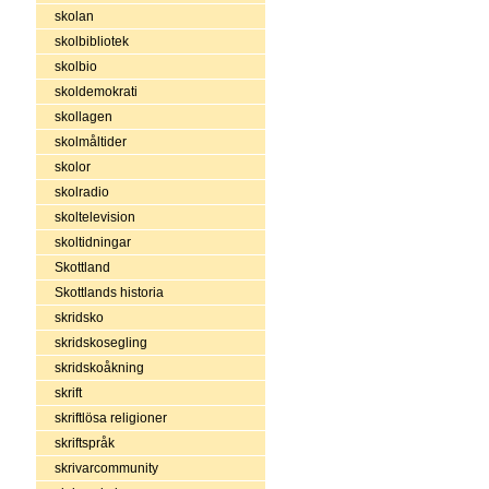
skolan
skolbibliotek
skolbio
skoldemokrati
skollagen
skolmåltider
skolor
skolradio
skoltelevision
skoltidningar
Skottland
Skottlands historia
skridsko
skridskosegling
skridskoåkning
skrift
skriftlösa religioner
skriftspråk
skrivarcommunity