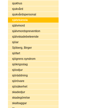
sjukhus
sjukvård
sjukvårdspersonal
självkänsla
självmord
självmordsprevention
självskadebeteende
sjöar
Sjöberg, Birger
sjöfart
sjögrens syndrom
sjökrigsslag
sjöodjur
sjöräddning
sjörövare
sjösäkerhet
skadedjur
skadegörelse
skalbaggar