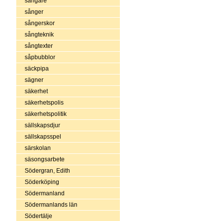
sångare
sånger
sångerskor
sångteknik
sångtexter
såpbubblor
säckpipa
sägner
säkerhet
säkerhetspolis
säkerhetspolitik
sällskapsdjur
sällskapsspel
särskolan
säsongsarbete
Södergran, Edith
Söderköping
Södermanland
Södermanlands län
Södertälje