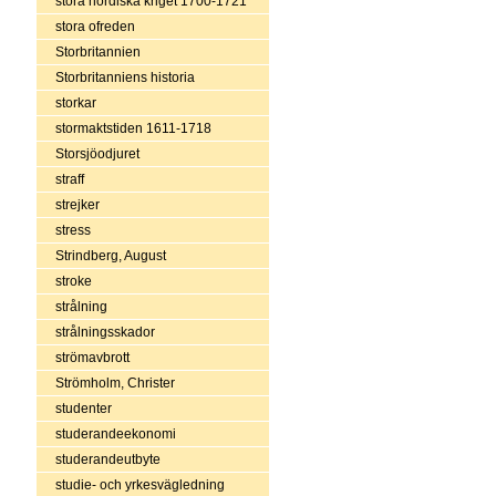
stora nordiska kriget 1700-1721
stora ofreden
Storbritannien
Storbritanniens historia
storkar
stormaktstiden 1611-1718
Storsjöodjuret
straff
strejker
stress
Strindberg, August
stroke
strålning
strålningsskador
strömavbrott
Strömholm, Christer
studenter
studerandeekonomi
studerandeutbyte
studie- och yrkesvägledning