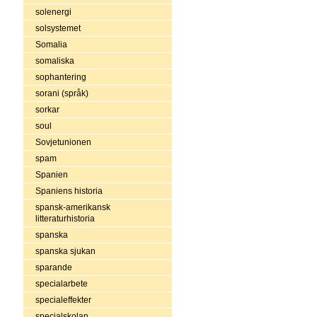
solenergi
solsystemet
Somalia
somaliska
sophantering
sorani (språk)
sorkar
soul
Sovjetunionen
spam
Spanien
Spaniens historia
spansk-amerikansk
litteraturhistoria
spanska
spanska sjukan
sparande
specialarbete
specialeffekter
specialskolan