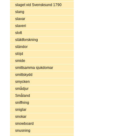
slaget vid Svensksund 1790
slang
slavar
slaveri
slott
släktforskning
sländor
slöjd
smide
smittsamma sjukdomar
smittskydd
smycken
smådjur
Småland
sniffning
sniglar
snokar
snowboard
snusning