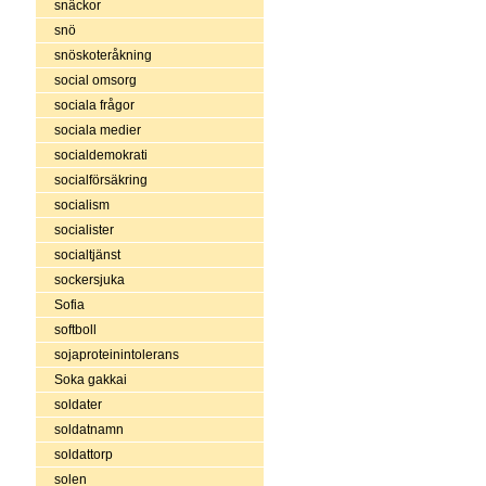
snäckor
snö
snöskoteråkning
social omsorg
sociala frågor
sociala medier
socialdemokrati
socialförsäkring
socialism
socialister
socialtjänst
sockersjuka
Sofia
softboll
sojaproteinintolerans
Soka gakkai
soldater
soldatnamn
soldattorp
solen