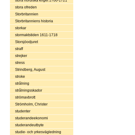
stora nordiska kriget 1700-1721
stora ofreden
Storbritannien
Storbritanniens historia
storkar
stormaktstiden 1611-1718
Storsjöodjuret
straff
strejker
stress
Strindberg, August
stroke
strålning
strålningsskador
strömavbrott
Strömholm, Christer
studenter
studerandeekonomi
studerandeutbyte
studie- och yrkesvägledning