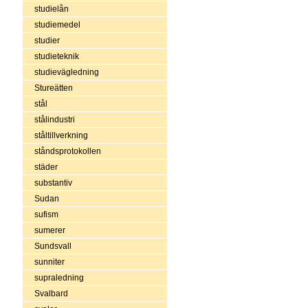
studielån
studiemedel
studier
studieteknik
studievägledning
Stureätten
stål
stålindustri
ståltillverkning
ståndsprotokollen
städer
substantiv
Sudan
sufism
sumerer
Sundsvall
sunniter
supraledning
Svalbard