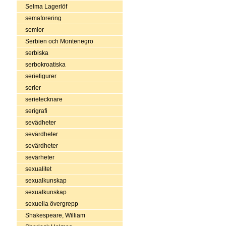
Selma Lagerlöf
semaforering
semlor
Serbien och Montenegro
serbiska
serbokroatiska
seriefigurer
serier
serietecknare
serigrafi
sevädheter
sevärdheter
sevärdheter
sevärheter
sexualitet
sexualkunskap
sexualkunskap
sexuella övergrepp
Shakespeare, William