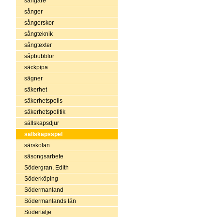
sångare
sånger
sångerskor
sångteknik
sångtexter
såpbubblor
säckpipa
sägner
säkerhet
säkerhetspolis
säkerhetspolitik
sällskapsdjur
sällskapsspel
särskolan
säsongsarbete
Södergran, Edith
Söderköping
Södermanland
Södermanlands län
Södertälje