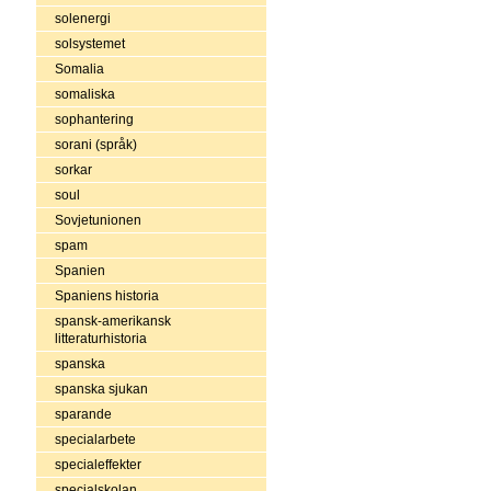
solenergi
solsystemet
Somalia
somaliska
sophantering
sorani (språk)
sorkar
soul
Sovjetunionen
spam
Spanien
Spaniens historia
spansk-amerikansk
litteraturhistoria
spanska
spanska sjukan
sparande
specialarbete
specialeffekter
specialskolan