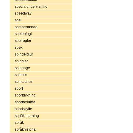
specialundervisning
speedway
spel
spelberoende
speleologi
spelregler
spex
spindeldjur
spindlar
spionage
spioner
spiritualism
sport
sportdykning
sportresultat
sportskytte
sprïåkinlärning
språk
språkhistoria