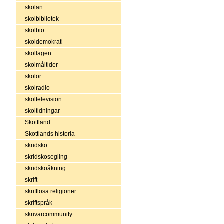
skolan
skolbibliotek
skolbio
skoldemokrati
skollagen
skolmåltider
skolor
skolradio
skoltelevision
skoltidningar
Skottland
Skottlands historia
skridsko
skridskosegling
skridskoåkning
skrift
skriftlösa religioner
skriftspråk
skrivarcommunity