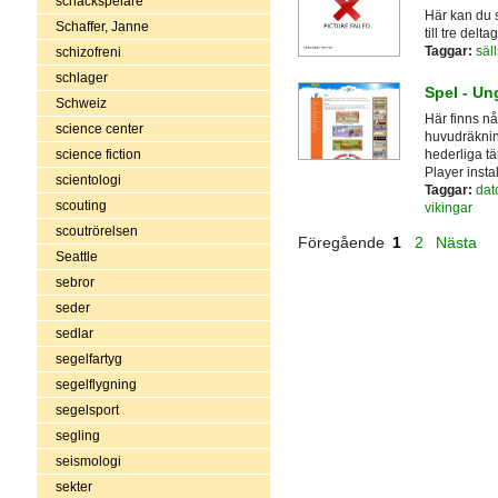
schackspelare
Här kan du 
Schaffer, Janne
till tre delta
Taggar:
säl
schizofreni
schlager
Spel - Un
Schweiz
Här finns nå
science center
huvudräknin
hederliga tä
science fiction
Player instal
scientologi
Taggar:
dat
scouting
vikingar
scoutrörelsen
Föregående
1
2
Nästa
Seattle
sebror
seder
sedlar
segelfartyg
segelflygning
segelsport
segling
seismologi
sekter