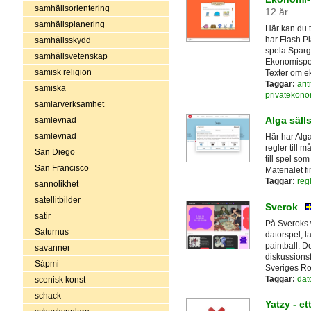
samhällsorientering
12 år
samhällsplanering
Här kan du 
har Flash Pl
samhällsskydd
spela Spargr
samhällsvetenskap
Ekonomispel
samisk religion
Texter om ek
Taggar:
arit
samiska
privatekono
samlarverksamhet
Alga säll
samlevnad
samlevnad
Här har Alga
regler till 
San Diego
till spel s
San Francisco
Materialet f
Taggar:
reg
sannolikhet
satellitbilder
Sverok
satir
På Sveroks w
Saturnus
datorspel, la
paintball. De
savanner
diskussionsf
Sápmi
Sveriges Rol
Taggar:
dat
scenisk konst
schack
Yatzy - et