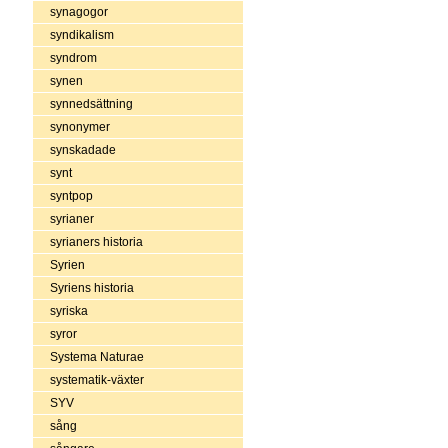
synagogor
syndikalism
syndrom
synen
synnedsättning
synonymer
synskadade
synt
syntpop
syrianer
syrianers historia
Syrien
Syriens historia
syriska
syror
Systema Naturae
systematik-växter
SYV
sång