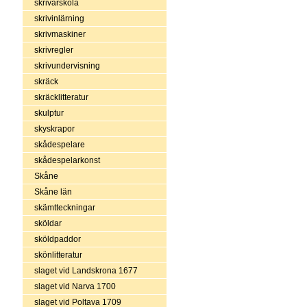
skrivarskola
skrivinlärning
skrivmaskiner
skrivregler
skrivundervisning
skräck
skräcklitteratur
skulptur
skyskrapor
skådespelare
skådespelarkonst
Skåne
Skåne län
skämtteckningar
sköldar
sköldpaddor
skönlitteratur
slaget vid Landskrona 1677
slaget vid Narva 1700
slaget vid Poltava 1709