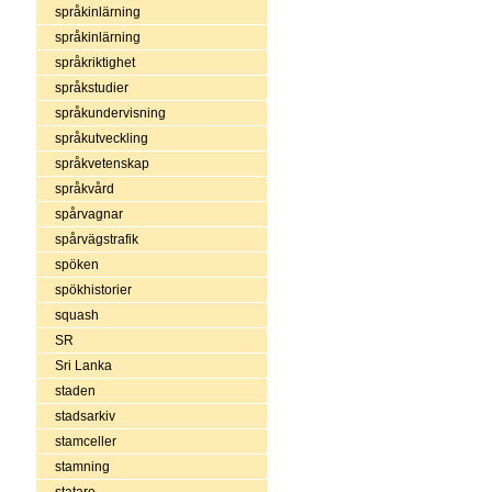
språkinlärning
språkinlärning
språkriktighet
språkstudier
språkundervisning
språkutveckling
språkvetenskap
språkvård
spårvagnar
spårvägstrafik
spöken
spökhistorier
squash
SR
Sri Lanka
staden
stadsarkiv
stamceller
stamning
statare