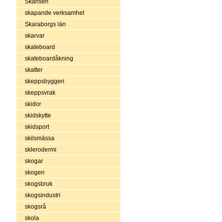
Skansen
skapande verksamhet
Skaraborgs län
skarvar
skateboard
skateboardåkning
skatter
skeppsbyggeri
skeppsvrak
skidor
skidskytte
skidsport
skilsmässa
sklerodermi
skogar
skogen
skogsbruk
skogsindustri
skogsrå
skola