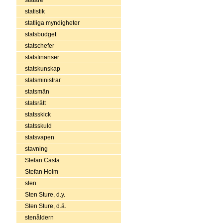
statistik
statliga myndigheter
statsbudget
statschefer
statsfinanser
statskunskap
statsministrar
statsmän
statsrätt
statsskick
statsskuld
statsvapen
stavning
Stefan Casta
Stefan Holm
sten
Sten Sture, d.y.
Sten Sture, d.ä.
stenåldern