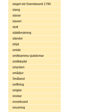
slaget vid Svensksund 1790
slang
slavar
slaveri
slott
släktforskning
sländor
slöjd
smide
smittsamma sjukdomar
smittskydd
smycken
smådjur
Småland
sniffning
sniglar
snokar
snowboard
snusning