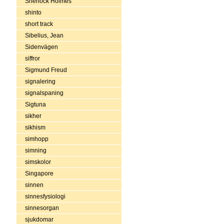
Sherlock Holmes
shinto
short track
Sibelius, Jean
Sidenvägen
siffror
Sigmund Freud
signalering
signalspaning
Sigtuna
sikher
sikhism
simhopp
simning
simskolor
Singapore
sinnen
sinnesfysiologi
sinnesorgan
sjukdomar