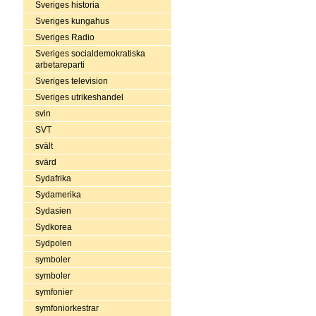
Sveriges historia
Sveriges kungahus
Sveriges Radio
Sveriges socialdemokratiska
arbetareparti
Sveriges television
Sveriges utrikeshandel
svin
SVT
svält
svärd
Sydafrika
Sydamerika
Sydasien
Sydkorea
Sydpolen
symboler
symboler
symfonier
symfoniorkestrar