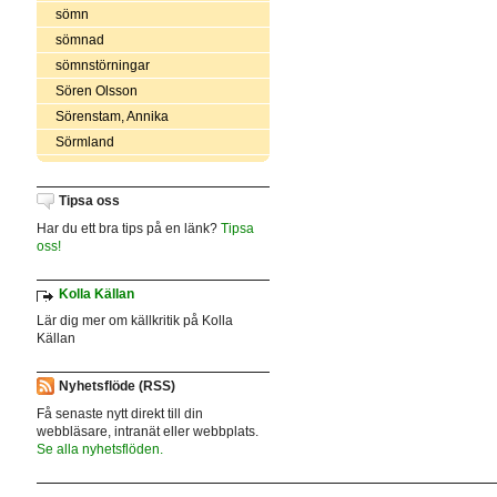
sömn
sömnad
sömnstörningar
Sören Olsson
Sörenstam, Annika
Sörmland
Tipsa oss
Har du ett bra tips på en länk?
Tipsa
oss!
Kolla Källan
Lär dig mer om källkritik på Kolla
Källan
Nyhetsflöde (RSS)
Få senaste nytt direkt till din
webbläsare, intranät eller webbplats.
Se alla nyhetsflöden.