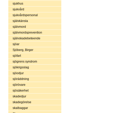
sjukhus
sjukvård
sjukvårdspersonal
självkänsla
självmord
självmordsprevention
självskadebeteende
sjöar
Sjöberg, Birger
sjöfart
sjögrens syndrom
sjökrigsslag
sjöodjur
sjöräddning
sjörövare
sjösäkerhet
skadedjur
skadegörelse
skalbaggar