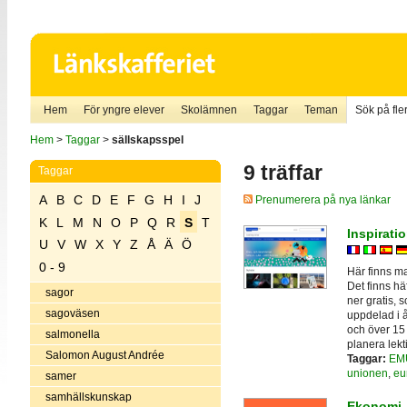
Hem
För yngre elever
Skolämnen
Taggar
Teman
Sök på fler
Hem
>
Taggar
>
sällskapsspel
9 träffar
Taggar
A
B
C
D
E
F
G
H
I
J
Prenumerera på nya länkar
K
L
M
N
O
P
Q
R
S
T
Inspirati
U
V
W
X
Y
Z
Å
Ä
Ö
0 - 9
Här finns m
Det finns hä
sagor
ner gratis, 
sagoväsen
uppdelad i å
och över 15 
salmonella
planera lekt
Salomon August Andrée
Taggar:
EM
unionen
,
eu
samer
samhällskunskap
Ekonomi- 