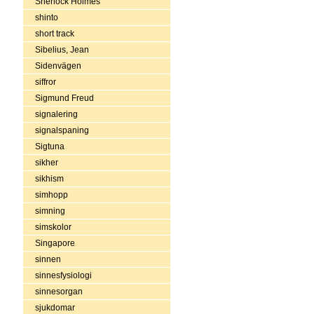
Sherlock Holmes
shinto
short track
Sibelius, Jean
Sidenvägen
siffror
Sigmund Freud
signalering
signalspaning
Sigtuna
sikher
sikhism
simhopp
simning
simskolor
Singapore
sinnen
sinnesfysiologi
sinnesorgan
sjukdomar