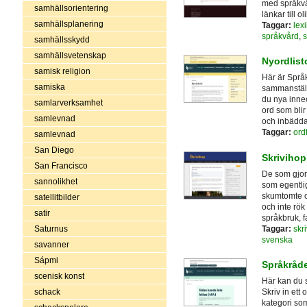
med språkvå
samhällsorientering
länkar till 
samhällsplanering
Taggar:
lex
språkvård
,
s
samhällsskydd
samhällsvetenskap
Nyordlist
samisk religion
Här är Språ
samiska
sammanställn
du nya inne
samlarverksamhet
ord som blir
samlevnad
och inbäddad
Taggar:
ord
samlevnad
San Diego
Skrivihop
San Francisco
De som gjort 
sannolikhet
som egentli
skumtomte oc
satellitbilder
och inte rök 
satir
språkbruk, f
Taggar:
skri
Saturnus
svenska
savanner
Sápmi
Språkråde
scenisk konst
Här kan du s
schack
Skriv in ett
kategori so