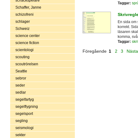
schackspelare
Taggar:
spr
Schaffer, Janne
Skrivregle
schizofreni
schlager
En sida om s
korrekt. Sid
Schweiz
läsaren skall
science center
komma, svåra
Taggar:
skri
science fiction
scientologi
Föregående
1
2
3
Näst
scouting
scoutrörelsen
Seattle
sebror
seder
sedlar
segelfartyg
segelflygning
segelsport
segling
seismologi
sekter