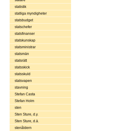
statistik
statliga myndigheter
statsbudget
statschefer
statsfinanser
statskunskap
statsministrar
statsmän
statsrätt
statsskick
statsskuld
statsvapen
stavning
Stefan Casta
Stefan Holm
sten
Sten Sture, d.y.
Sten Sture, d.ä.
stenåldern