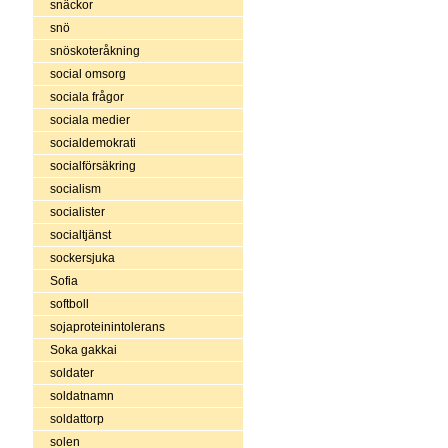
snäckor
snö
snöskoteråkning
social omsorg
sociala frågor
sociala medier
socialdemokrati
socialförsäkring
socialism
socialister
socialtjänst
sockersjuka
Sofia
softboll
sojaproteinintolerans
Soka gakkai
soldater
soldatnamn
soldattorp
solen