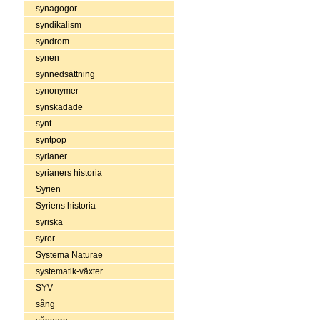
synagogor
syndikalism
syndrom
synen
synnedsättning
synonymer
synskadade
synt
syntpop
syrianer
syrianers historia
Syrien
Syriens historia
syriska
syror
Systema Naturae
systematik-växter
SYV
sång