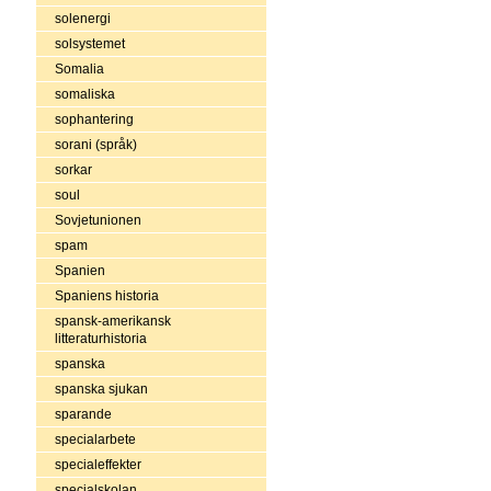
solenergi
solsystemet
Somalia
somaliska
sophantering
sorani (språk)
sorkar
soul
Sovjetunionen
spam
Spanien
Spaniens historia
spansk-amerikansk
litteraturhistoria
spanska
spanska sjukan
sparande
specialarbete
specialeffekter
specialskolan