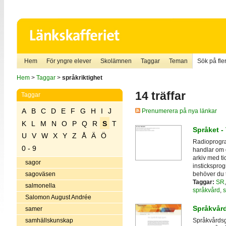
Hem
För yngre elever
Skolämnen
Taggar
Teman
Sök på fler
Hem
>
Taggar
>
språkriktighet
14 träffar
Taggar
A
B
C
D
E
F
G
H
I
J
Prenumerera på nya länkar
K
L
M
N
O
P
Q
R
S
T
Språket -
U
V
W
X
Y
Z
Å
Ä
Ö
Radioprogra
0 - 9
handlar om d
arkiv med ti
sagor
insticksprog
behöver du 
sagoväsen
Taggar:
SR
salmonella
språkvård
,
s
Salomon August Andrée
Språkvår
samer
samhällskunskap
Språkvårdsg