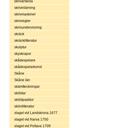
skrivarskola
skrivinlärning
skrivmaskiner
skrivregler
skrivundervisning
skräck
skräcklitteratur
skulptur
skyskrapor
skådespelare
skådespelarkonst
Skåne
Skåne län
skämtteckningar
sköldar
sköldpaddor
skönlitteratur
slaget vid Landskrona 1677
slaget vid Narva 1700
slaget vid Poltava 1709