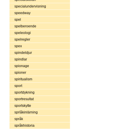
specialundervisning
speedway
spel
spelberoende
speleologi
spelregler
spex
spindeldjur
spindlar
spionage
spioner
spiritualism
sport
sportdykning
sportresultat
sportskytte
sprïåkinlärning
språk
språkhistoria