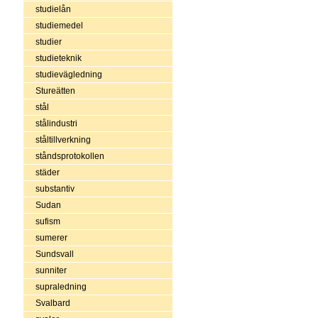
studielån
studiemedel
studier
studieteknik
studievägledning
Stureätten
stål
stålindustri
ståltillverkning
ståndsprotokollen
städer
substantiv
Sudan
sufism
sumerer
Sundsvall
sunniter
supraledning
Svalbard