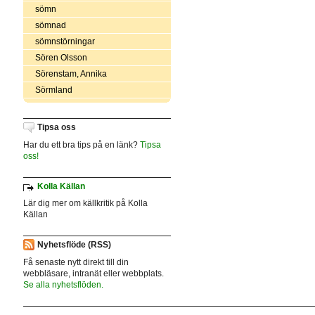
sömn
sömnad
sömnstörningar
Sören Olsson
Sörenstam, Annika
Sörmland
Tipsa oss
Har du ett bra tips på en länk?
Tipsa
oss!
Kolla Källan
Lär dig mer om källkritik på Kolla
Källan
Nyhetsflöde (RSS)
Få senaste nytt direkt till din
webbläsare, intranät eller webbplats.
Se alla nyhetsflöden.