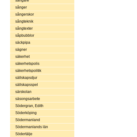
sångare
sånger
sångerskor
sångteknik
sångtexter
såpbubblor
säckpipa
sägner
säkerhet
säkerhetspolis
säkerhetspolitik
sällskapsdjur
sällskapsspel
särskolan
säsongsarbete
Södergran, Edith
Söderköping
Södermanland
Södermanlands län
Södertälje