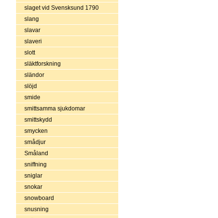
slaget vid Svensksund 1790
slang
slavar
slaveri
slott
släktforskning
sländor
slöjd
smide
smittsamma sjukdomar
smittskydd
smycken
smådjur
Småland
sniffning
sniglar
snokar
snowboard
snusning