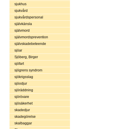
sjukhus
sjukvård
sjukvårdspersonal
självkänsla
självmord
självmordsprevention
självskadebeteende
sjöar
Sjöberg, Birger
sjöfart
sjögrens syndrom
sjökrigsslag
sjöodjur
sjöräddning
sjörövare
sjösäkerhet
skadedjur
skadegörelse
skalbaggar