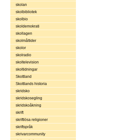
skolan
skolbibliotek
skolbio
skoldemokrati
skollagen
skolmåltider
skolor
skolradio
skoltelevision
skoltidningar
Skottland
Skottlands historia
skridsko
skridskosegling
skridskoåkning
skrift
skriftlösa religioner
skriftspråk
skrivarcommunity