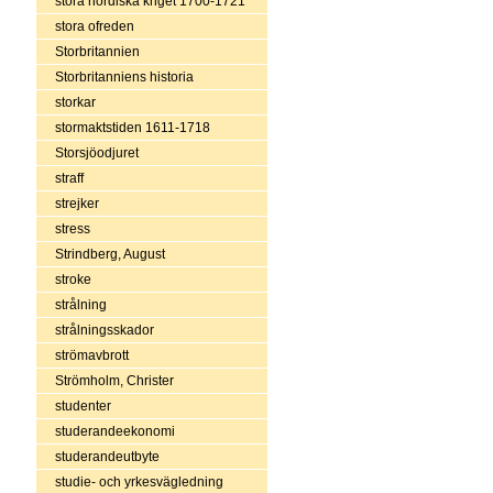
stora nordiska kriget 1700-1721
stora ofreden
Storbritannien
Storbritanniens historia
storkar
stormaktstiden 1611-1718
Storsjöodjuret
straff
strejker
stress
Strindberg, August
stroke
strålning
strålningsskador
strömavbrott
Strömholm, Christer
studenter
studerandeekonomi
studerandeutbyte
studie- och yrkesvägledning