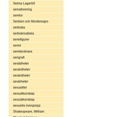
Selma Lagerlöf
semaforering
semlor
Serbien och Montenegro
serbiska
serbokroatiska
seriefigurer
serier
serietecknare
serigrafi
sevädheter
sevärdheter
sevärdheter
sevärheter
sexualitet
sexualkunskap
sexualkunskap
sexuella övergrepp
Shakespeare, William