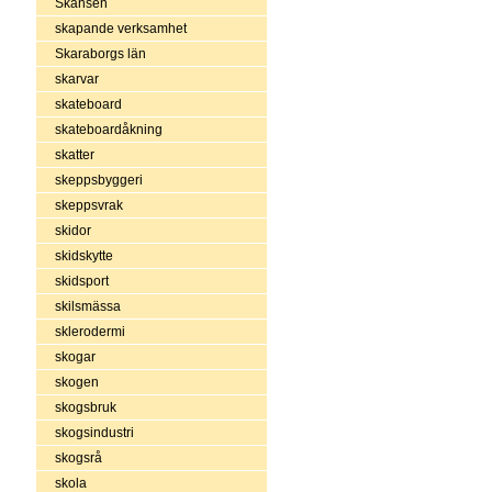
Skansen
skapande verksamhet
Skaraborgs län
skarvar
skateboard
skateboardåkning
skatter
skeppsbyggeri
skeppsvrak
skidor
skidskytte
skidsport
skilsmässa
sklerodermi
skogar
skogen
skogsbruk
skogsindustri
skogsrå
skola