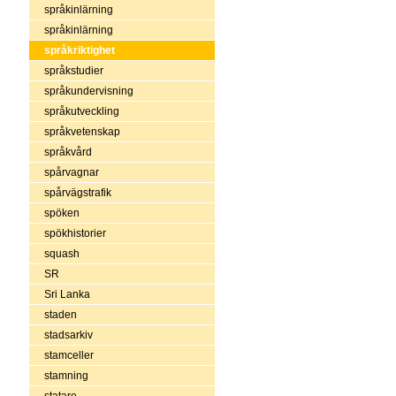
språkinlärning
språkinlärning
språkriktighet
språkstudier
språkundervisning
språkutveckling
språkvetenskap
språkvård
spårvagnar
spårvägstrafik
spöken
spökhistorier
squash
SR
Sri Lanka
staden
stadsarkiv
stamceller
stamning
statare