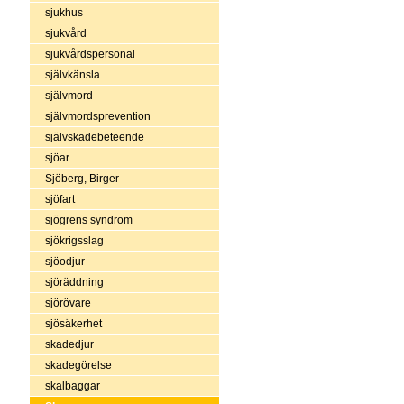
sjukhus
sjukvård
sjukvårdspersonal
självkänsla
självmord
självmordsprevention
självskadebeteende
sjöar
Sjöberg, Birger
sjöfart
sjögrens syndrom
sjökrigsslag
sjöodjur
sjöräddning
sjörövare
sjösäkerhet
skadedjur
skadegörelse
skalbaggar