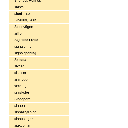
Sherlock Holmes
shinto
short track
Sibelius, Jean
Sidenvägen
siffror
Sigmund Freud
signalering
signalspaning
Sigtuna
sikher
sikhism
simhopp
simning
simskolor
Singapore
sinnen
sinnesfysiologi
sinnesorgan
sjukdomar