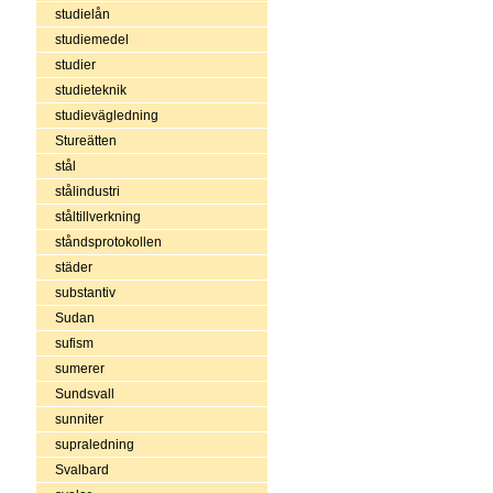
studielån
studiemedel
studier
studieteknik
studievägledning
Stureätten
stål
stålindustri
ståltillverkning
ståndsprotokollen
städer
substantiv
Sudan
sufism
sumerer
Sundsvall
sunniter
supraledning
Svalbard