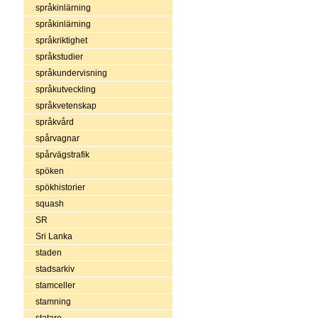
språkinlärning
språkinlärning
språkriktighet
språkstudier
språkundervisning
språkutveckling
språkvetenskap
språkvård
spårvagnar
spårvägstrafik
spöken
spökhistorier
squash
SR
Sri Lanka
staden
stadsarkiv
stamceller
stamning
statare