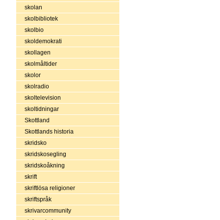
skolan
skolbibliotek
skolbio
skoldemokrati
skollagen
skolmåltider
skolor
skolradio
skoltelevision
skoltidningar
Skottland
Skottlands historia
skridsko
skridskosegling
skridskoåkning
skrift
skriftlösa religioner
skriftspråk
skrivarcommunity