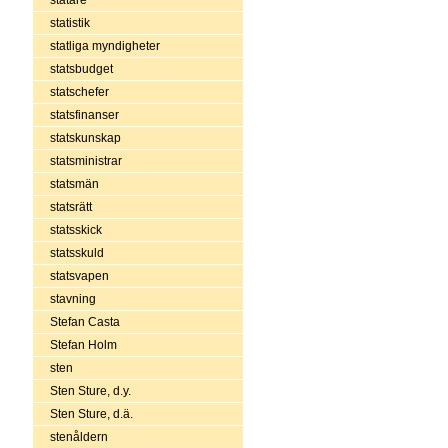
statistik
statliga myndigheter
statsbudget
statschefer
statsfinanser
statskunskap
statsministrar
statsmän
statsrätt
statsskick
statsskuld
statsvapen
stavning
Stefan Casta
Stefan Holm
sten
Sten Sture, d.y.
Sten Sture, d.ä.
stenåldern