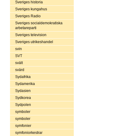
Sveriges historia
Sveriges kungahus
Sveriges Radio
Sveriges socialdemokratiska
arbetareparti
Sveriges television
Sveriges utrikeshandel
svin
SVT
svält
svärd
Sydafrika
Sydamerika
Sydasien
Sydkorea
Sydpolen
symboler
symboler
symfonier
symfoniorkestrar