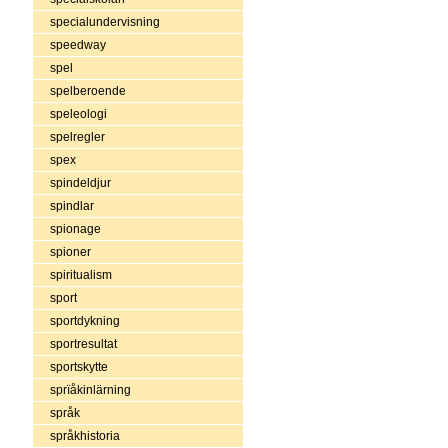
specialundervisning
speedway
spel
spelberoende
speleologi
spelregler
spex
spindeldjur
spindlar
spionage
spioner
spiritualism
sport
sportdykning
sportresultat
sportskytte
sprïåkinlärning
språk
språkhistoria