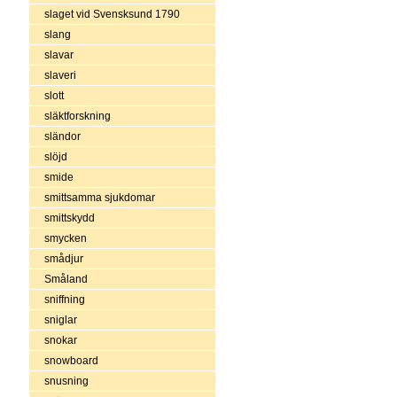
slaget vid Svensksund 1790
slang
slavar
slaveri
slott
släktforskning
sländor
slöjd
smide
smittsamma sjukdomar
smittskydd
smycken
smådjur
Småland
sniffning
sniglar
snokar
snowboard
snusning