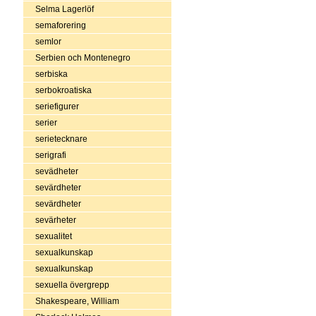
Selma Lagerlöf
semaforering
semlor
Serbien och Montenegro
serbiska
serbokroatiska
seriefigurer
serier
serietecknare
serigrafi
sevädheter
sevärdheter
sevärdheter
sevärheter
sexualitet
sexualkunskap
sexualkunskap
sexuella övergrepp
Shakespeare, William