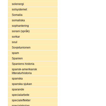
solenergi
solsystemet
Somalia
somaliska
sophantering
sorani (språk)
sorkar
soul
Sovjetunionen
spam
Spanien
Spaniens historia
spansk-amerikansk
litteraturhistoria
spanska
spanska sjukan
sparande
specialarbete
specialeffekter
specialskolan