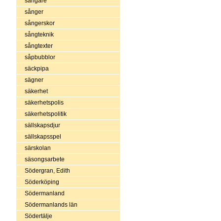
sångare
sånger
sångerskor
sångteknik
sångtexter
såpbubblor
säckpipa
sägner
säkerhet
säkerhetspolis
säkerhetspolitik
sällskapsdjur
sällskapsspel
särskolan
säsongsarbete
Södergran, Edith
Söderköping
Södermanland
Södermanlands län
Södertälje