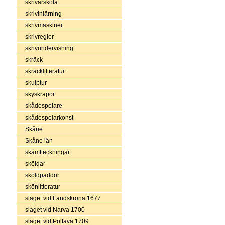
skrivarskola
skrivinlärning
skrivmaskiner
skrivregler
skrivundervisning
skräck
skräcklitteratur
skulptur
skyskrapor
skådespelare
skådespelarkonst
Skåne
Skåne län
skämtteckningar
sköldar
sköldpaddor
skönlitteratur
slaget vid Landskrona 1677
slaget vid Narva 1700
slaget vid Poltava 1709