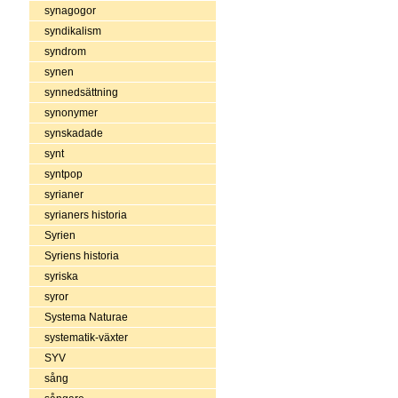
synagogor
syndikalism
syndrom
synen
synnedsättning
synonymer
synskadade
synt
syntpop
syrianer
syrianers historia
Syrien
Syriens historia
syriska
syror
Systema Naturae
systematik-växter
SYV
sång