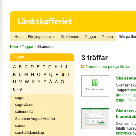
Hem
För yngre elever
Skolämnen
Taggar
Teman
Sök på fler
Hem
>
Taggar
>
Skansen
3 träffar
Taggar
A
B
C
D
E
F
G
H
I
J
Prenumerera på nya länkar
K
L
M
N
O
P
Q
R
S
T
Skansena
U
V
W
X
Y
Z
Å
Ä
Ö
Skansenakvar
0 - 9
Taggar:
ödl
grodor
,
hug
sagor
ryggradslösa
sagoväsen
Skansen -
salmonella
klädedräk
Salomon August Andrée
Skansen grun
samer
friluftsmuse
samhällskunskap
historiska 