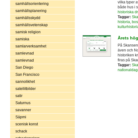
vilka typer a
samhällsorientering
både hus i 
samhällsplanering
historiska dr
Taggar:
Sk
samhällsskydd
historia
,
bos
samhällsvetenskap
kulturhistori
samisk religion
Årets hög
samiska
På Skansen 
samlarverksamhet
även och No
samlevnad
historiken k
firas på Ska
samlevnad
Taggar:
Sk
San Diego
nationaldag
San Francisco
sannolikhet
satellitbilder
satir
Saturnus
savanner
Sápmi
scenisk konst
schack