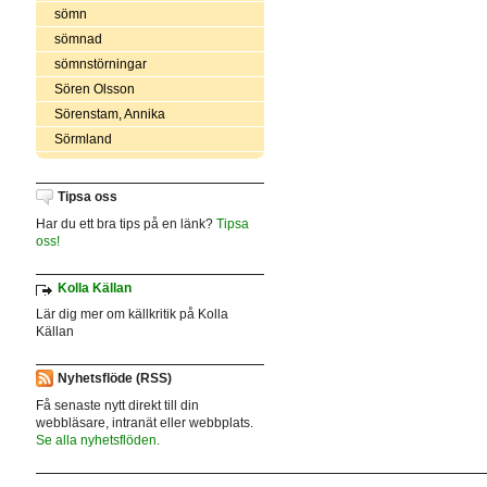
sömn
sömnad
sömnstörningar
Sören Olsson
Sörenstam, Annika
Sörmland
Tipsa oss
Har du ett bra tips på en länk?
Tipsa
oss!
Kolla Källan
Lär dig mer om källkritik på Kolla
Källan
Nyhetsflöde (RSS)
Få senaste nytt direkt till din
webbläsare, intranät eller webbplats.
Se alla nyhetsflöden.