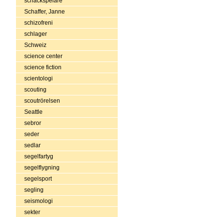
schackspelare
Schaffer, Janne
schizofreni
schlager
Schweiz
science center
science fiction
scientologi
scouting
scoutrörelsen
Seattle
sebror
seder
sedlar
segelfartyg
segelflygning
segelsport
segling
seismologi
sekter