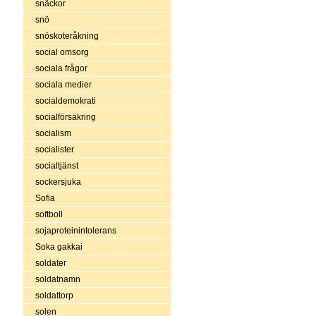
snäckor
snö
snöskoteråkning
social omsorg
sociala frågor
sociala medier
socialdemokrati
socialförsäkring
socialism
socialister
socialtjänst
sockersjuka
Sofia
softboll
sojaproteinintolerans
Soka gakkai
soldater
soldatnamn
soldattorp
solen