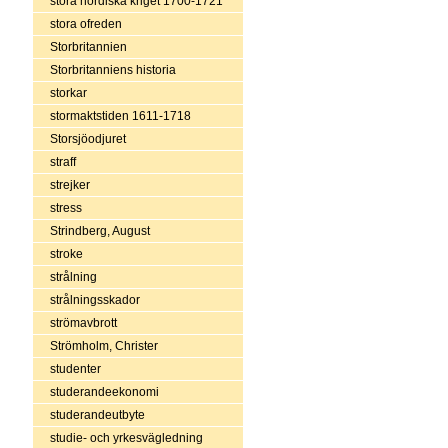
stora nordiska kriget 1700-1721
stora ofreden
Storbritannien
Storbritanniens historia
storkar
stormaktstiden 1611-1718
Storsjöodjuret
straff
strejker
stress
Strindberg, August
stroke
strålning
strålningsskador
strömavbrott
Strömholm, Christer
studenter
studerandeekonomi
studerandeutbyte
studie- och yrkesvägledning