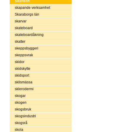
Skansen
skapande verksamhet
Skaraborgs län
skarvar
skateboard
skateboardåkning
skatter
skeppsbyggeri
skeppsvrak
skidor
skidskytte
skidsport
skilsmässa
sklerodermi
skogar
skogen
skogsbruk
skogsindustri
skogsrå
skola