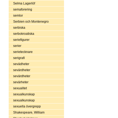
Selma Lagerlöf
semaforering
semlor
Serbien och Montenegro
serbiska
serbokroatiska
seriefigurer
serier
serietecknare
serigrafi
sevädheter
sevärdheter
sevärdheter
sevärheter
sexualitet
sexualkunskap
sexualkunskap
sexuella övergrepp
Shakespeare, William