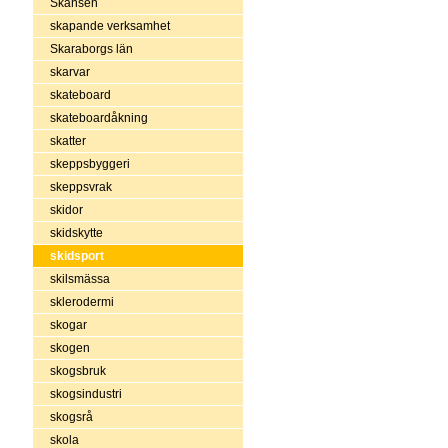
Skansen
skapande verksamhet
Skaraborgs län
skarvar
skateboard
skateboardåkning
skatter
skeppsbyggeri
skeppsvrak
skidor
skidskytte
skidsport
skilsmässa
sklerodermi
skogar
skogen
skogsbruk
skogsindustri
skogsrå
skola