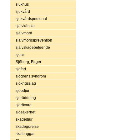
sjukhus
sjukvård
sjukvårdspersonal
självkänsla
självmord
självmordsprevention
självskadebeteende
sjöar
Sjöberg, Birger
sjöfart
sjögrens syndrom
sjökrigsslag
sjöodjur
sjöräddning
sjörövare
sjösäkerhet
skadedjur
skadegörelse
skalbaggar