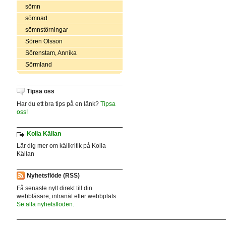
sömn
sömnad
sömnstörningar
Sören Olsson
Sörenstam, Annika
Sörmland
Tipsa oss
Har du ett bra tips på en länk?
Tipsa
oss!
Kolla Källan
Lär dig mer om källkritik på Kolla
Källan
Nyhetsflöde (RSS)
Få senaste nytt direkt till din
webbläsare, intranät eller webbplats.
Se alla nyhetsflöden.