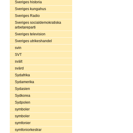
Sveriges historia
Sveriges kungahus
Sveriges Radio
Sveriges socialdemokratiska
arbetareparti
Sveriges television
Sveriges utrikeshandel
svin
SVT
svält
svärd
Sydafrika
Sydamerika
Sydasien
Sydkorea
Sydpolen
symboler
symboler
symfonier
symfoniorkestrar