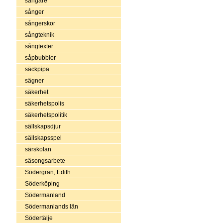
sångare
sånger
sångerskor
sångteknik
sångtexter
såpbubblor
säckpipa
sägner
säkerhet
säkerhetspolis
säkerhetspolitik
sällskapsdjur
sällskapsspel
särskolan
säsongsarbete
Södergran, Edith
Söderköping
Södermanland
Södermanlands län
Södertälje