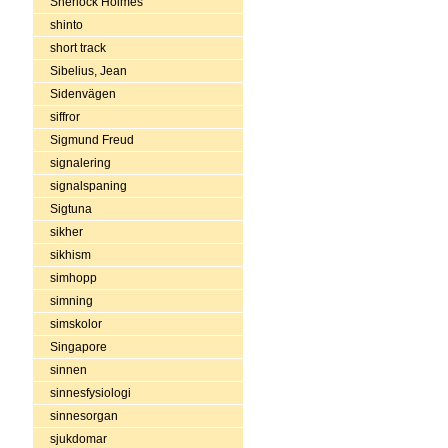
Sherlock Holmes
shinto
short track
Sibelius, Jean
Sidenvägen
siffror
Sigmund Freud
signalering
signalspaning
Sigtuna
sikher
sikhism
simhopp
simning
simskolor
Singapore
sinnen
sinnesfysiologi
sinnesorgan
sjukdomar