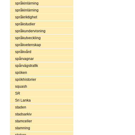
språkinlärning
språkinlärning
språkriktighet
språkstudier
språkundervisning
språkutveckling
språkvetenskap
språkvård
spårvagnar
spårvägstrafik
spöken
spökhistorier
squash
SR
Sri Lanka
staden
stadsarkiv
stamceller
stamning
statare