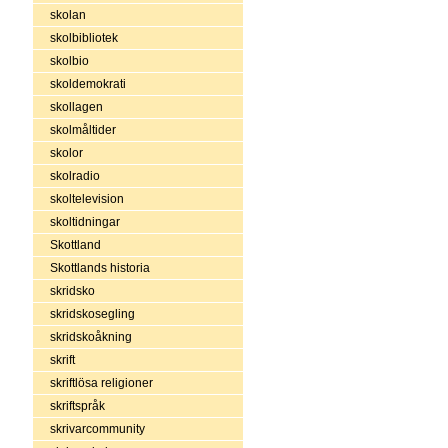
skolan
skolbibliotek
skolbio
skoldemokrati
skollagen
skolmåltider
skolor
skolradio
skoltelevision
skoltidningar
Skottland
Skottlands historia
skridsko
skridskosegling
skridskoåkning
skrift
skriftlösa religioner
skriftspråk
skrivarcommunity