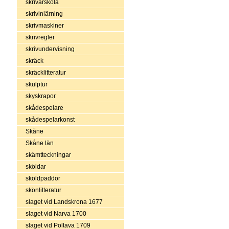
skrivarskola
skrivinlärning
skrivmaskiner
skrivregler
skrivundervisning
skräck
skräcklitteratur
skulptur
skyskrapor
skådespelare
skådespelarkonst
Skåne
Skåne län
skämtteckningar
sköldar
sköldpaddor
skönlitteratur
slaget vid Landskrona 1677
slaget vid Narva 1700
slaget vid Poltava 1709