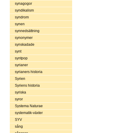
synagogor
syndikalism
syndrom
synen
synnedsättning
synonymer
synskadade
synt
syntpop
syrianer
syrianers historia
Syrien
Syriens historia
syriska
syror
Systema Naturae
systematik-växter
SYV
sång