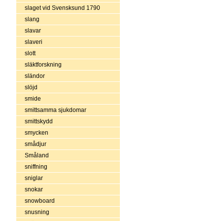
slaget vid Svensksund 1790
slang
slavar
slaveri
slott
släktforskning
sländor
slöjd
smide
smittsamma sjukdomar
smittskydd
smycken
smådjur
Småland
sniffning
sniglar
snokar
snowboard
snusning