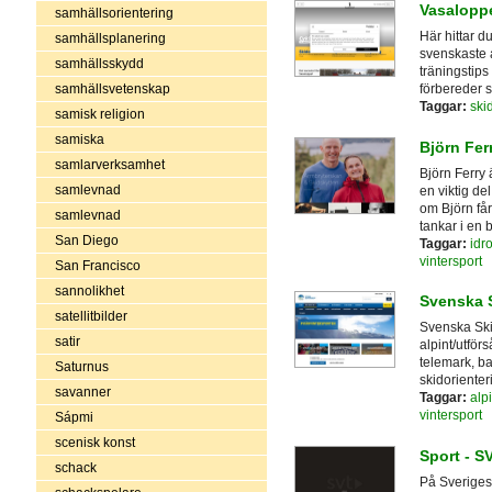
Vasalopp
samhällsorientering
Här hittar 
samhällsplanering
svenskaste a
samhällsskydd
träningstips
samhällsvetenskap
förbereder s
Taggar:
ski
samisk religion
samiska
Björn Fer
samlarverksamhet
Björn Ferry
samlevnad
en viktig de
om Björn får
samlevnad
tankar i en 
San Diego
Taggar:
idro
vintersport
San Francisco
sannolikhet
Svenska 
satellitbilder
Svenska Ski
satir
alpint/utför
telemark, b
Saturnus
skidorienter
savanner
Taggar:
alpi
vintersport
Sápmi
scenisk konst
Sport - S
schack
På Sveriges 