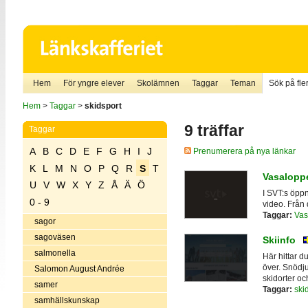
Hem
För yngre elever
Skolämnen
Taggar
Teman
Sök på fler
Hem
>
Taggar
>
skidsport
9 träffar
Taggar
A
B
C
D
E
F
G
H
I
J
Prenumerera på nya länkar
K
L
M
N
O
P
Q
R
S
T
Vasalopp
U
V
W
X
Y
Z
Å
Ä
Ö
I SVT:s öpp
0 - 9
video. Från 
Taggar:
Vas
sagor
sagoväsen
Skiinfo
salmonella
Här hittar d
över. Snödju
Salomon August Andrée
skidorter oc
samer
Taggar:
ski
samhällskunskap