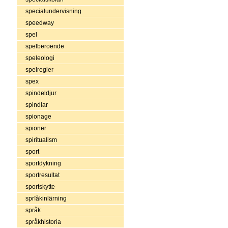
specialundervisning
speedway
spel
spelberoende
speleologi
spelregler
spex
spindeldjur
spindlar
spionage
spioner
spiritualism
sport
sportdykning
sportresultat
sportskytte
sprïåkinlärning
språk
språkhistoria