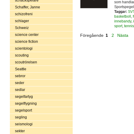
schackspelare
som handlar 
Sportspege
Schaffer, Janne
Taggar:
SV
schizofreni
basketboll
,
schlager
innebandy
,
sport
,
tennis
Schweiz
science center
Föregående
1
2
Nästa
science fiction
scientologi
scouting
scoutrörelsen
Seattle
sebror
seder
sedlar
segelfartyg
segelflygning
segelsport
segling
seismologi
sekter