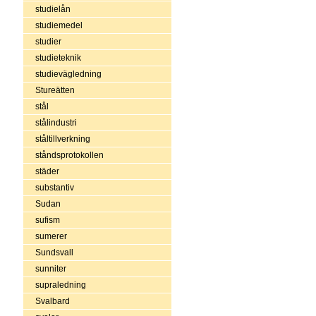
studielån
studiemedel
studier
studieteknik
studievägledning
Stureätten
stål
stålindustri
ståltillverkning
ståndsprotokollen
städer
substantiv
Sudan
sufism
sumerer
Sundsvall
sunniter
supraledning
Svalbard