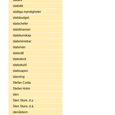
statistik
statliga myndigheter
statsbudget
statschefer
statsfinanser
statskunskap
statsministrar
statsmän
statsrätt
statsskick
statsskuld
statsvapen
stavning
Stefan Casta
Stefan Holm
sten
Sten Sture, d.y.
Sten Sture, d.ä.
stenåldern