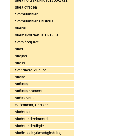
stora nordiska kriget 1700-1721
stora ofreden
Storbritannien
Storbritanniens historia
storkar
stormaktstiden 1611-1718
Storsjöodjuret
straff
strejker
stress
Strindberg, August
stroke
strålning
strålningsskador
strömavbrott
Strömholm, Christer
studenter
studerandeekonomi
studerandeutbyte
studie- och yrkesvägledning