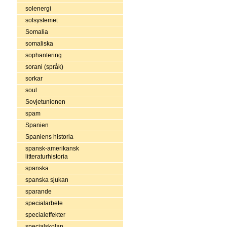
solenergi
solsystemet
Somalia
somaliska
sophantering
sorani (språk)
sorkar
soul
Sovjetunionen
spam
Spanien
Spaniens historia
spansk-amerikansk
litteraturhistoria
spanska
spanska sjukan
sparande
specialarbete
specialeffekter
specialskolan