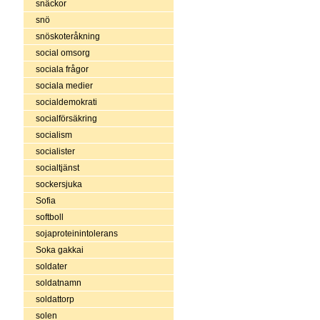
snäckor
snö
snöskoteråkning
social omsorg
sociala frågor
sociala medier
socialdemokrati
socialförsäkring
socialism
socialister
socialtjänst
sockersjuka
Sofia
softboll
sojaproteinintolerans
Soka gakkai
soldater
soldatnamn
soldattorp
solen