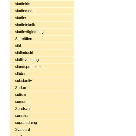
studielån
studiemedel
studier
studieteknik
studievägledning
Stureätten
stål
stålindustri
ståltillverkning
ståndsprotokollen
städer
substantiv
Sudan
sufism
sumerer
Sundsvall
sunniter
supraledning
Svalbard