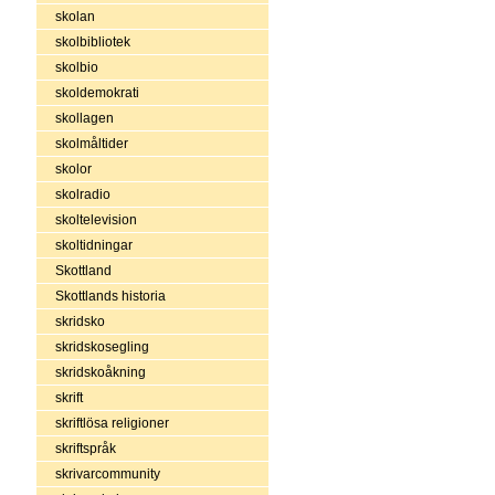
skolan
skolbibliotek
skolbio
skoldemokrati
skollagen
skolmåltider
skolor
skolradio
skoltelevision
skoltidningar
Skottland
Skottlands historia
skridsko
skridskosegling
skridskoåkning
skrift
skriftlösa religioner
skriftspråk
skrivarcommunity