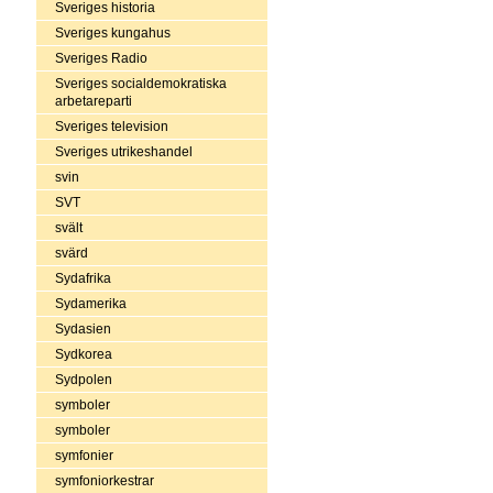
Sveriges historia
Sveriges kungahus
Sveriges Radio
Sveriges socialdemokratiska
arbetareparti
Sveriges television
Sveriges utrikeshandel
svin
SVT
svält
svärd
Sydafrika
Sydamerika
Sydasien
Sydkorea
Sydpolen
symboler
symboler
symfonier
symfoniorkestrar