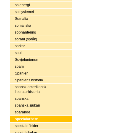
solenergi
solsystemet
Somalia
somaliska
sophantering
sorani (språk)
sorkar
soul
Sovjetunionen
spam
Spanien
Spaniens historia
spansk-amerikansk
litteraturhistoria
spanska
spanska sjukan
sparande
specialarbete
specialeffekter
specialskolan