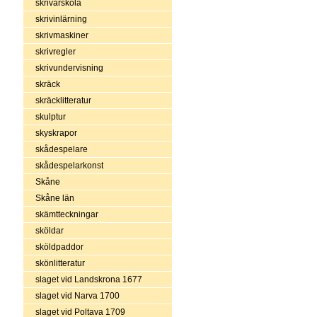
skrivarskola
skrivinlärning
skrivmaskiner
skrivregler
skrivundervisning
skräck
skräcklitteratur
skulptur
skyskrapor
skådespelare
skådespelarkonst
Skåne
Skåne län
skämtteckningar
sköldar
sköldpaddor
skönlitteratur
slaget vid Landskrona 1677
slaget vid Narva 1700
slaget vid Poltava 1709