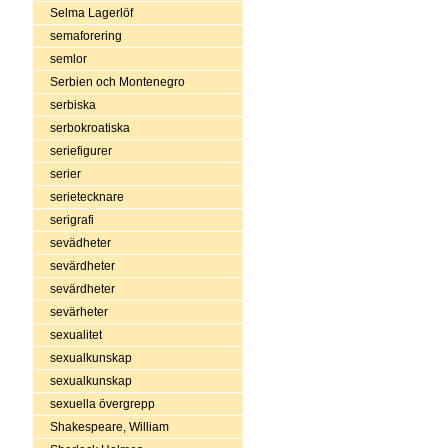
Selma Lagerlöf
semaforering
semlor
Serbien och Montenegro
serbiska
serbokroatiska
seriefigurer
serier
serietecknare
serigrafi
sevädheter
sevärdheter
sevärdheter
sevärheter
sexualitet
sexualkunskap
sexualkunskap
sexuella övergrepp
Shakespeare, William