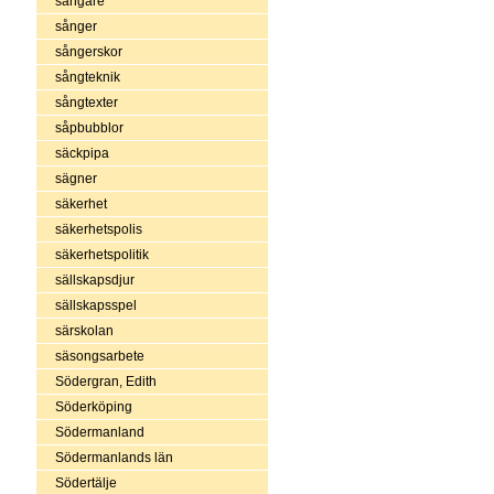
sångare
sånger
sångerskor
sångteknik
sångtexter
såpbubblor
säckpipa
sägner
säkerhet
säkerhetspolis
säkerhetspolitik
sällskapsdjur
sällskapsspel
särskolan
säsongsarbete
Södergran, Edith
Söderköping
Södermanland
Södermanlands län
Södertälje