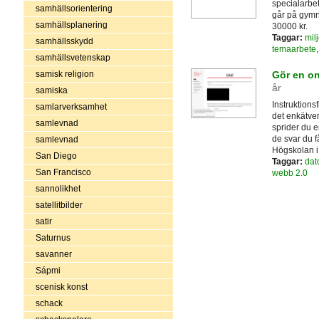
specialarbe
samhällsorientering
går på gymn
samhällsplanering
30000 kr.
Taggar:
mil
samhällsskydd
temaarbete
samhällsvetenskap
samisk religion
Gör en o
år
samiska
Instruktions
samlarverksamhet
det enkätve
samlevnad
sprider du en
de svar du f
samlevnad
Högskolan i 
San Diego
Taggar:
dat
San Francisco
webb 2.0
sannolikhet
satellitbilder
satir
Saturnus
savanner
Sápmi
scenisk konst
schack