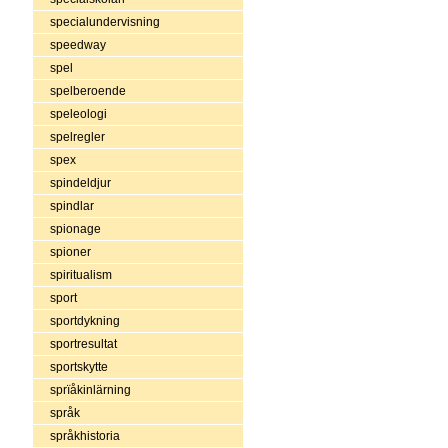
specialundervisning
speedway
spel
spelberoende
speleologi
spelregler
spex
spindeldjur
spindlar
spionage
spioner
spiritualism
sport
sportdykning
sportresultat
sportskytte
sprïåkinlärning
språk
språkhistoria