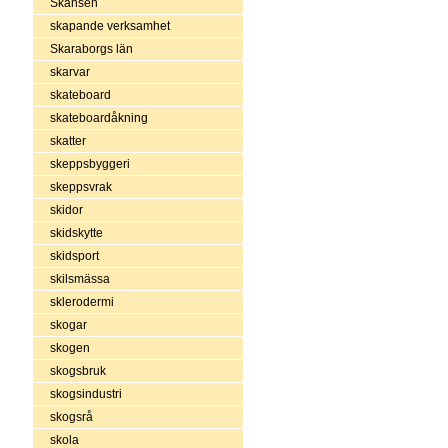
Skansen
skapande verksamhet
Skaraborgs län
skarvar
skateboard
skateboardåkning
skatter
skeppsbyggeri
skeppsvrak
skidor
skidskytte
skidsport
skilsmässa
sklerodermi
skogar
skogen
skogsbruk
skogsindustri
skogsrå
skola