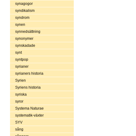
synagogor
syndikalism
syndrom
synen
synnedsättning
synonymer
synskadade
synt
syntpop
syrianer
syrianers historia
Syrien
Syriens historia
syriska
syror
Systema Naturae
systematik-växter
SYV
sång