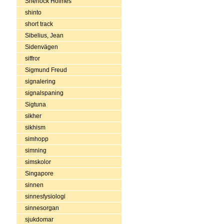
Sherlock Holmes
shinto
short track
Sibelius, Jean
Sidenvägen
siffror
Sigmund Freud
signalering
signalspaning
Sigtuna
sikher
sikhism
simhopp
simning
simskolor
Singapore
sinnen
sinnesfysiologi
sinnesorgan
sjukdomar