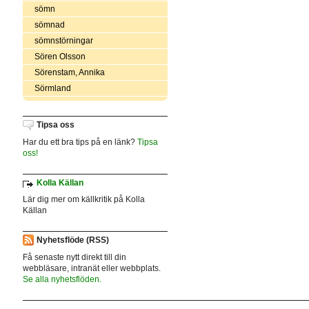
sömn
sömnad
sömnstörningar
Sören Olsson
Sörenstam, Annika
Sörmland
Tipsa oss
Har du ett bra tips på en länk?
Tipsa
oss!
Kolla Källan
Lär dig mer om källkritik på Kolla
Källan
Nyhetsflöde (RSS)
Få senaste nytt direkt till din
webbläsare, intranät eller webbplats.
Se alla nyhetsflöden.