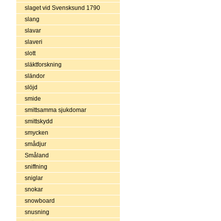
slaget vid Svensksund 1790
slang
slavar
slaveri
slott
släktforskning
sländor
slöjd
smide
smittsamma sjukdomar
smittskydd
smycken
smådjur
Småland
sniffning
sniglar
snokar
snowboard
snusning