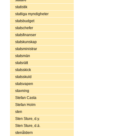
statistik
statliga myndigheter
statsbudget
statschefer
statsfinanser
statskunskap
statsministrar
statsmän
statsrätt
statsskick
statsskuld
statsvapen
stavning
Stefan Casta
Stefan Holm
sten
Sten Sture, d.y.
Sten Sture, d.ä.
stenåldern