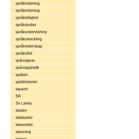
språkinlärning
språkinlärning
språkriktighet
språkstudier
språkundervisning
språkutveckling
språkvetenskap
språkvård
spårvagnar
spårvägstrafik
spöken
spökhistorier
squash
SR
Sri Lanka
staden
stadsarkiv
stamceller
stamning
statare