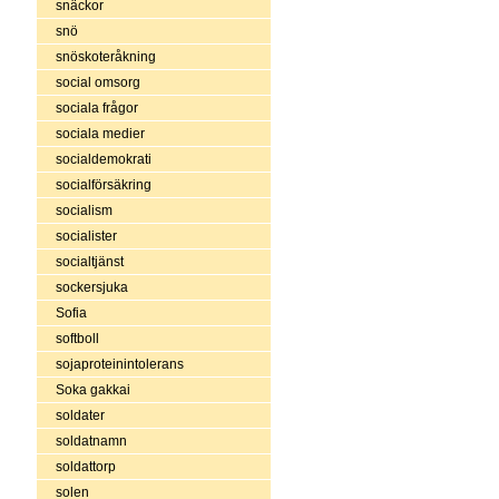
snäckor
snö
snöskoteråkning
social omsorg
sociala frågor
sociala medier
socialdemokrati
socialförsäkring
socialism
socialister
socialtjänst
sockersjuka
Sofia
softboll
sojaproteinintolerans
Soka gakkai
soldater
soldatnamn
soldattorp
solen