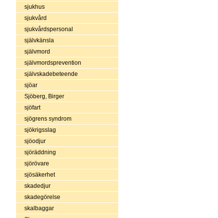
sjukhus
sjukvård
sjukvårdspersonal
självkänsla
självmord
självmordsprevention
självskadebeteende
sjöar
Sjöberg, Birger
sjöfart
sjögrens syndrom
sjökrigsslag
sjöodjur
sjöräddning
sjörövare
sjösäkerhet
skadedjur
skadegörelse
skalbaggar