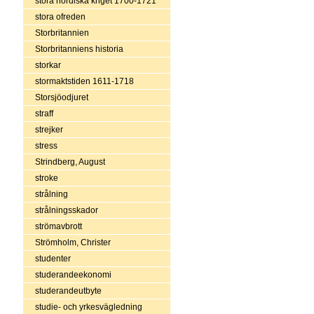
stora nordiska kriget 1700-1721
stora ofreden
Storbritannien
Storbritanniens historia
storkar
stormaktstiden 1611-1718
Storsjöodjuret
straff
strejker
stress
Strindberg, August
stroke
strålning
strålningsskador
strömavbrott
Strömholm, Christer
studenter
studerandeekonomi
studerandeutbyte
studie- och yrkesvägledning