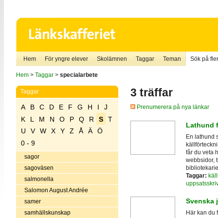
Hem
För yngre elever
Skolämnen
Taggar
Teman
Sök på fler
Hem
>
Taggar
>
specialarbete
3 träffar
Taggar
A
B
C
D
E
F
G
H
I
J
Prenumerera på nya länkar
K
L
M
N
O
P
Q
R
S
T
Lathund f
U
V
W
X
Y
Z
Å
Ä
Ö
En lathund s
0 - 9
källförteckni
får du veta 
sagor
webbsidor, ti
bibliotekari
sagoväsen
Taggar:
käll
salmonella
uppsatsskri
Salomon August Andrée
Svenska j
samer
samhällskunskap
Här kan du få