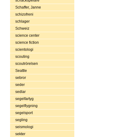
schackspelare
Schaffer, Janne
schizofreni
schlager
Schweiz
science center
science fiction
scientologi
scouting
scoutrörelsen
Seattle
sebror
seder
sedlar
segelfartyg
segelflygning
segelsport
segling
seismologi
sekter