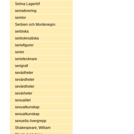
Selma Lagerlöf
semaforering
semlor
Serbien och Montenegro
serbiska
serbokroatiska
seriefigurer
serier
serietecknare
serigrafi
sevädheter
sevärdheter
sevärdheter
sevärheter
sexualitet
sexualkunskap
sexualkunskap
sexuella övergrepp
Shakespeare, William