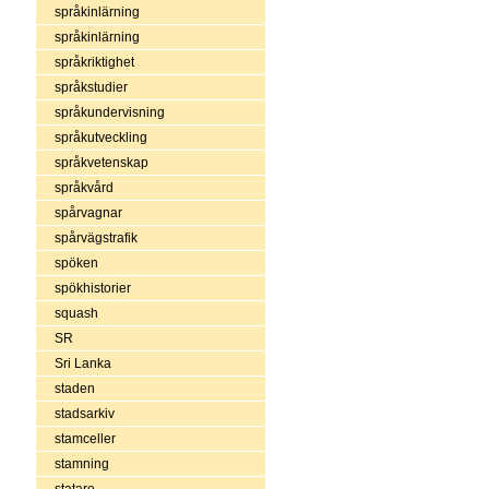
språkinlärning
språkinlärning
språkriktighet
språkstudier
språkundervisning
språkutveckling
språkvetenskap
språkvård
spårvagnar
spårvägstrafik
spöken
spökhistorier
squash
SR
Sri Lanka
staden
stadsarkiv
stamceller
stamning
statare