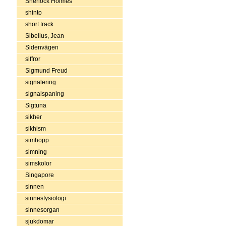
Sherlock Holmes
shinto
short track
Sibelius, Jean
Sidenvägen
siffror
Sigmund Freud
signalering
signalspaning
Sigtuna
sikher
sikhism
simhopp
simning
simskolor
Singapore
sinnen
sinnesfysiologi
sinnesorgan
sjukdomar