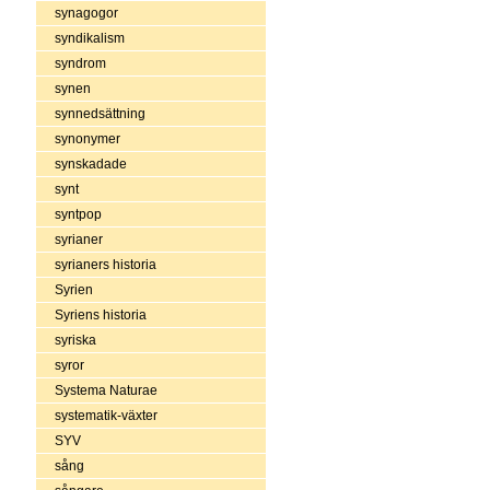
synagogor
syndikalism
syndrom
synen
synnedsättning
synonymer
synskadade
synt
syntpop
syrianer
syrianers historia
Syrien
Syriens historia
syriska
syror
Systema Naturae
systematik-växter
SYV
sång