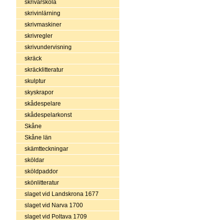
skrivarskola
skrivinlärning
skrivmaskiner
skrivregler
skrivundervisning
skräck
skräcklitteratur
skulptur
skyskrapor
skådespelare
skådespelarkonst
Skåne
Skåne län
skämtteckningar
sköldar
sköldpaddor
skönlitteratur
slaget vid Landskrona 1677
slaget vid Narva 1700
slaget vid Poltava 1709