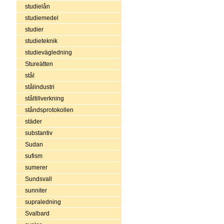
studielån
studiemedel
studier
studieteknik
studievägledning
Stureätten
stål
stålindustri
ståltillverkning
ståndsprotokollen
städer
substantiv
Sudan
sufism
sumerer
Sundsvall
sunniter
supraledning
Svalbard