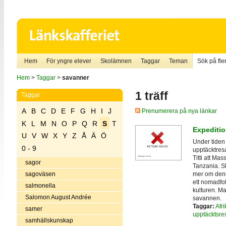
Hem
För yngre elever
Skolämnen
Taggar
Teman
Sök på fler
Hem
>
Taggar
>
savanner
1 träff
Taggar
A
B
C
D
E
F
G
H
I
J
Prenumerera på nya länkar
K
L
M
N
O
P
Q
R
S
T
Expediti
U
V
W
X
Y
Z
Å
Ä
Ö
Under tiden 
0 - 9
upptäcktres
Titti att Ma
sagor
Tanzania. Sk
mer om denn
sagoväsen
ett nomadfol
salmonella
kulturen. Ma
Salomon August Andrée
savannen.
Taggar:
Afri
samer
upptäcktsre
samhällskunskap