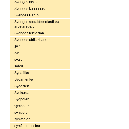
Sveriges historia
Sveriges kungahus
Sveriges Radio
Sveriges socialdemokratiska
arbetareparti
Sveriges television
Sveriges utrikeshandel
svin
SVT
svält
svärd
Sydafrika
Sydamerika
Sydasien
Sydkorea
Sydpolen
symboler
symboler
symfonier
symfoniorkestrar