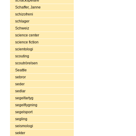
schackspelare
Schaffer, Janne
schizofreni
schlager
Schweiz
science center
science fiction
scientologi
scouting
scoutrörelsen
Seattle
sebror
seder
sedlar
segelfartyg
segelflygning
segelsport
segling
seismologi
sekter