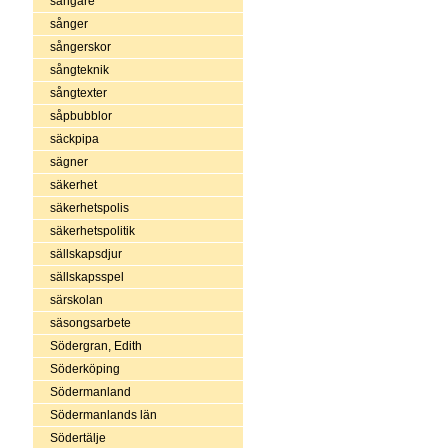
sångare
sånger
sångerskor
sångteknik
sångtexter
såpbubblor
säckpipa
sägner
säkerhet
säkerhetspolis
säkerhetspolitik
sällskapsdjur
sällskapsspel
särskolan
säsongsarbete
Södergran, Edith
Söderköping
Södermanland
Södermanlands län
Södertälje