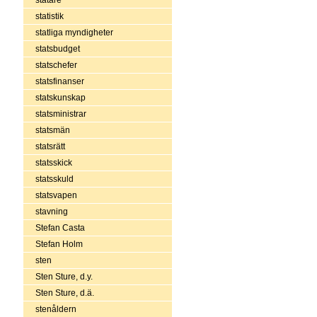
statistik
statliga myndigheter
statsbudget
statschefer
statsfinanser
statskunskap
statsministrar
statsmän
statsrätt
statsskick
statsskuld
statsvapen
stavning
Stefan Casta
Stefan Holm
sten
Sten Sture, d.y.
Sten Sture, d.ä.
stenåldern