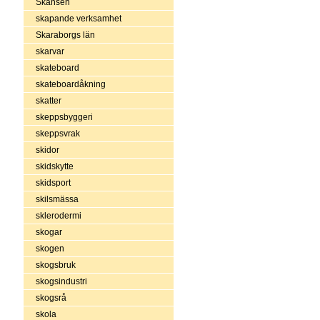
Skansen
skapande verksamhet
Skaraborgs län
skarvar
skateboard
skateboardåkning
skatter
skeppsbyggeri
skeppsvrak
skidor
skidskytte
skidsport
skilsmässa
sklerodermi
skogar
skogen
skogsbruk
skogsindustri
skogsrå
skola