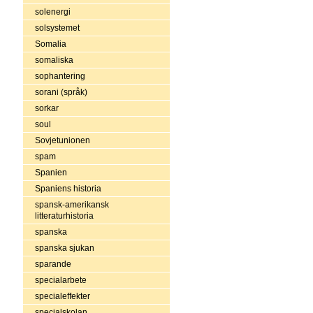
solenergi
solsystemet
Somalia
somaliska
sophantering
sorani (språk)
sorkar
soul
Sovjetunionen
spam
Spanien
Spaniens historia
spansk-amerikansk
litteraturhistoria
spanska
spanska sjukan
sparande
specialarbete
specialeffekter
specialskolan