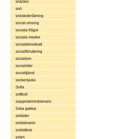
snäckor
snö
snöskoteråkning
social omsorg
sociala frågor
sociala medier
socialdemokrati
socialförsäkring
socialism
socialister
socialtjänst
sockersjuka
Sofia
softboll
sojaproteinintolerans
Soka gakkai
soldater
soldatnamn
soldattorp
solen