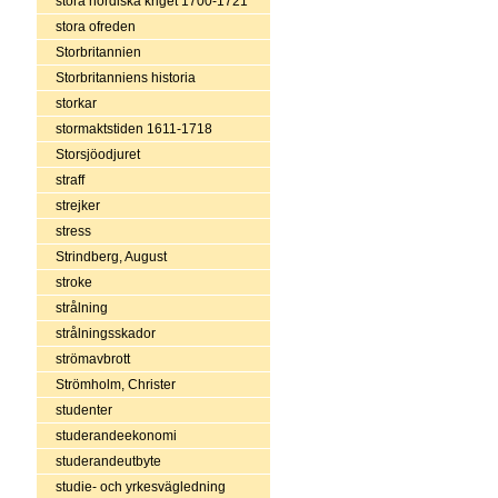
stora nordiska kriget 1700-1721
stora ofreden
Storbritannien
Storbritanniens historia
storkar
stormaktstiden 1611-1718
Storsjöodjuret
straff
strejker
stress
Strindberg, August
stroke
strålning
strålningsskador
strömavbrott
Strömholm, Christer
studenter
studerandeekonomi
studerandeutbyte
studie- och yrkesvägledning