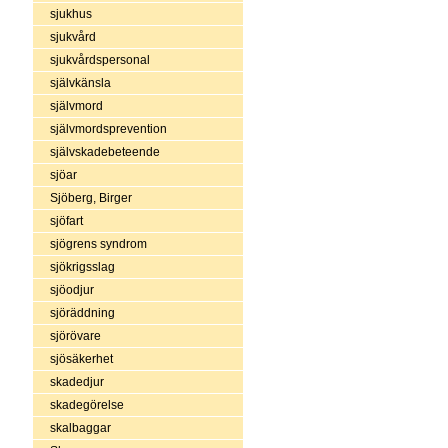
sjukhus
sjukvård
sjukvårdspersonal
självkänsla
självmord
självmordsprevention
självskadebeteende
sjöar
Sjöberg, Birger
sjöfart
sjögrens syndrom
sjökrigsslag
sjöodjur
sjöräddning
sjörövare
sjösäkerhet
skadedjur
skadegörelse
skalbaggar