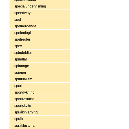
specialundervisning
speedway
spel
spelberoende
speleologi
spelregler
spex
spindeldjur
spindlar
spionage
spioner
spiritualism
sport
sportdykning
sportresultat
sportskytte
sprïåkinlärning
språk
språkhistoria