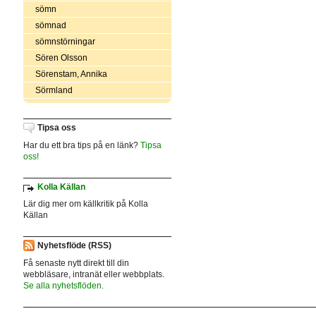
sömn
sömnad
sömnstörningar
Sören Olsson
Sörenstam, Annika
Sörmland
Tipsa oss
Har du ett bra tips på en länk?
Tipsa
oss!
Kolla Källan
Lär dig mer om källkritik på Kolla
Källan
Nyhetsflöde (RSS)
Få senaste nytt direkt till din
webbläsare, intranät eller webbplats.
Se alla nyhetsflöden.