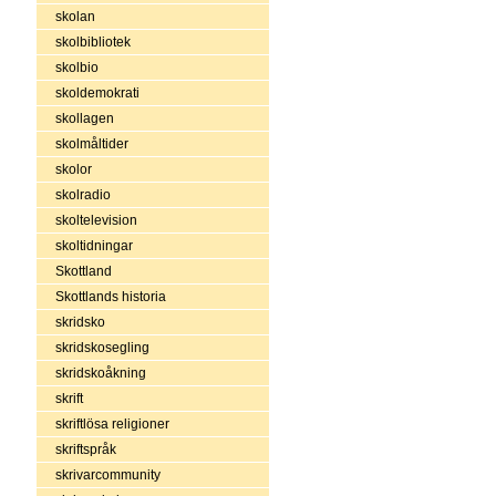
skolan
skolbibliotek
skolbio
skoldemokrati
skollagen
skolmåltider
skolor
skolradio
skoltelevision
skoltidningar
Skottland
Skottlands historia
skridsko
skridskosegling
skridskoåkning
skrift
skriftlösa religioner
skriftspråk
skrivarcommunity