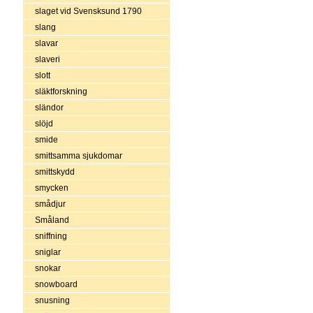
slaget vid Svensksund 1790
slang
slavar
slaveri
slott
släktforskning
sländor
slöjd
smide
smittsamma sjukdomar
smittskydd
smycken
smådjur
Småland
sniffning
sniglar
snokar
snowboard
snusning