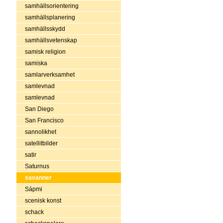
samhällsorientering
samhällsplanering
samhällsskydd
samhällsvetenskap
samisk religion
samiska
samlarverksamhet
samlevnad
samlevnad
San Diego
San Francisco
sannolikhet
satellitbilder
satir
Saturnus
savanner
Sápmi
scenisk konst
schack