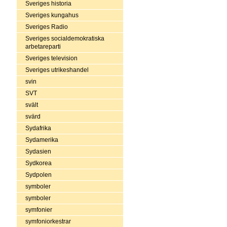
Sveriges historia
Sveriges kungahus
Sveriges Radio
Sveriges socialdemokratiska
arbetareparti
Sveriges television
Sveriges utrikeshandel
svin
SVT
svält
svärd
Sydafrika
Sydamerika
Sydasien
Sydkorea
Sydpolen
symboler
symboler
symfonier
symfoniorkestrar