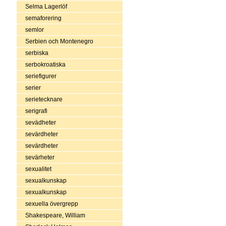
Selma Lagerlöf
semaforering
semlor
Serbien och Montenegro
serbiska
serbokroatiska
seriefigurer
serier
serietecknare
serigrafi
sevädheter
sevärdheter
sevärdheter
sevärheter
sexualitet
sexualkunskap
sexualkunskap
sexuella övergrepp
Shakespeare, William