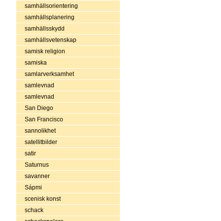
samhällsorientering
samhällsplanering
samhällsskydd
samhällsvetenskap
samisk religion
samiska
samlarverksamhet
samlevnad
samlevnad
San Diego
San Francisco
sannolikhet
satellitbilder
satir
Saturnus
savanner
Sápmi
scenisk konst
schack