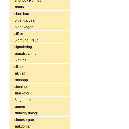
Sherlock Holmes
shinto
short track
Sibelius, Jean
Sidenvägen
siffror
Sigmund Freud
signalering
signalspaning
Sigtuna
sikher
sikhism
simhopp
simning
simskolor
Singapore
sinnen
sinnesfysiologi
sinnesorgan
sjukdomar