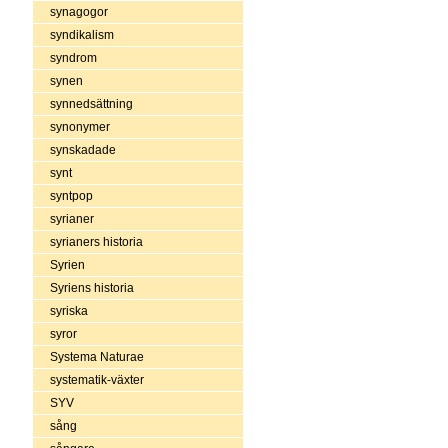
synagogor
syndikalism
syndrom
synen
synnedsättning
synonymer
synskadade
synt
syntpop
syrianer
syrianers historia
Syrien
Syriens historia
syriska
syror
Systema Naturae
systematik-växter
SYV
sång