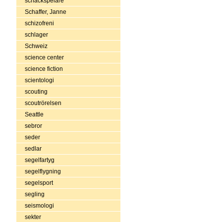
schackspelare
Schaffer, Janne
schizofreni
schlager
Schweiz
science center
science fiction
scientologi
scouting
scoutrörelsen
Seattle
sebror
seder
sedlar
segelfartyg
segelflygning
segelsport
segling
seismologi
sekter