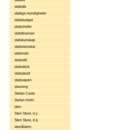
statistik
statliga myndigheter
statsbudget
statschefer
statsfinanser
statskunskap
statsministrar
statsmän
statsrätt
statsskick
statsskuld
statsvapen
stavning
Stefan Casta
Stefan Holm
sten
Sten Sture, d.y.
Sten Sture, d.ä.
stenåldern