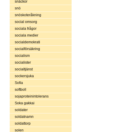
snäckor
snö
snöskoteråkning
social omsorg
sociala frågor
sociala medier
socialdemokrati
socialförsäkring
socialism
socialister
socialtjänst
sockersjuka
Sofia
softboll
sojaproteinintolerans
Soka gakkai
soldater
soldatnamn
soldattorp
solen