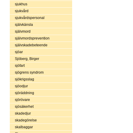
sjukhus
sjukvård
sjukvårdspersonal
självkänsla
självmord
självmordsprevention
självskadebeteende
sjöar
Sjöberg, Birger
sjöfart
sjögrens syndrom
sjökrigsslag
sjöodjur
sjöräddning
sjörövare
sjösäkerhet
skadedjur
skadegörelse
skalbaggar