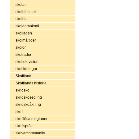
skolan
skolbibliotek
skolbio
skoldemokrati
skollagen
skolmåltider
skolor
skolradio
skoltelevision
skoltidningar
Skottland
Skottlands historia
skridsko
skridskosegling
skridskoåkning
skrift
skriftlösa religioner
skriftspråk
skrivarcommunity