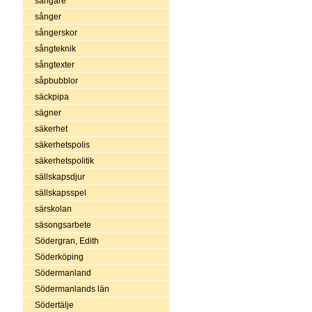
sångare
sånger
sångerskor
sångteknik
sångtexter
såpbubblor
säckpipa
sägner
säkerhet
säkerhetspolis
säkerhetspolitik
sällskapsdjur
sällskapsspel
särskolan
säsongsarbete
Södergran, Edith
Söderköping
Södermanland
Södermanlands län
Södertälje