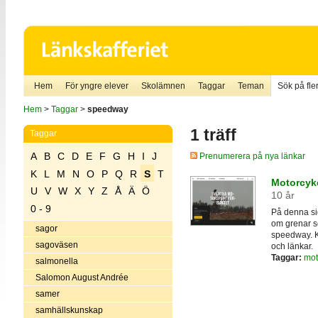
Hem
För yngre elever
Skolämnen
Taggar
Teman
Sök på fler
Hem
>
Taggar
>
speedway
1 träff
Taggar
A
B
C
D
E
F
G
H
I
J
Prenumerera på nya länkar
K
L
M
N
O
P
Q
R
S
T
Motorcyk
U
V
W
X
Y
Z
Å
Ä
Ö
10 år
0 - 9
På denna sid
om grenar so
sagor
speedway. Ko
sagoväsen
och länkar.
Taggar:
mot
salmonella
Salomon August Andrée
samer
samhällskunskap