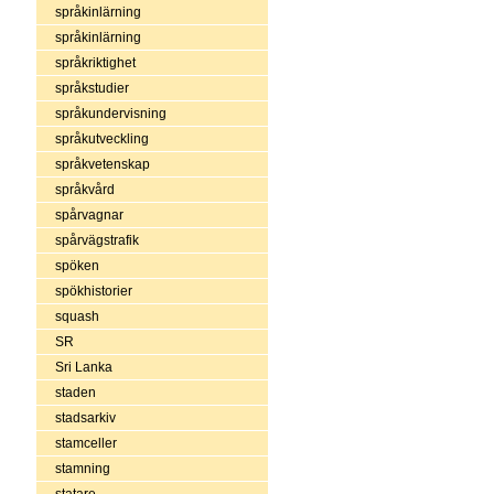
språkinlärning
språkinlärning
språkriktighet
språkstudier
språkundervisning
språkutveckling
språkvetenskap
språkvård
spårvagnar
spårvägstrafik
spöken
spökhistorier
squash
SR
Sri Lanka
staden
stadsarkiv
stamceller
stamning
statare