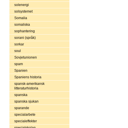
solenergi
solsystemet
Somalia
somaliska
sophantering
sorani (språk)
sorkar
soul
Sovjetunionen
spam
Spanien
Spaniens historia
spansk-amerikansk
litteraturhistoria
spanska
spanska sjukan
sparande
specialarbete
specialeffekter
specialskolan