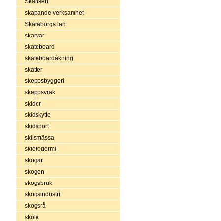
Skansen
skapande verksamhet
Skaraborgs län
skarvar
skateboard
skateboardåkning
skatter
skeppsbyggeri
skeppsvrak
skidor
skidskytte
skidsport
skilsmässa
sklerodermi
skogar
skogen
skogsbruk
skogsindustri
skogsrå
skola