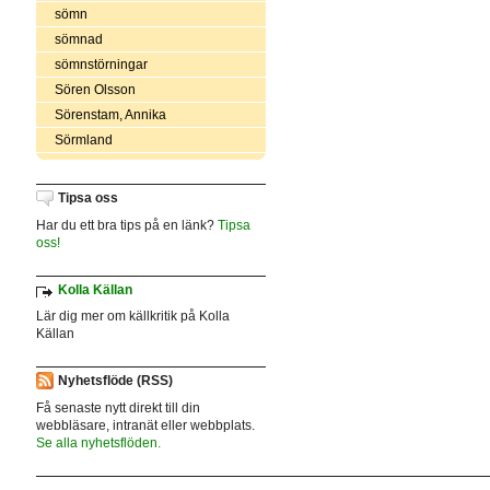
sömn
sömnad
sömnstörningar
Sören Olsson
Sörenstam, Annika
Sörmland
Tipsa oss
Har du ett bra tips på en länk?
Tipsa
oss!
Kolla Källan
Lär dig mer om källkritik på Kolla
Källan
Nyhetsflöde (RSS)
Få senaste nytt direkt till din
webbläsare, intranät eller webbplats.
Se alla nyhetsflöden.