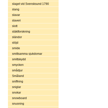
slaget vid Svensksund 1790
slang
slavar
slaveri
slott
släktforskning
sländor
slöjd
smide
smittsamma sjukdomar
smittskydd
smycken
smådjur
Småland
sniffning
sniglar
snokar
snowboard
snusning