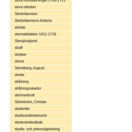
stora nordiska kriget 1700-1721
stora ofreden
Storbritannien
Storbritanniens historia
storkar
stormaktstiden 1611-1718
Storsjöodjuret
straff
strejker
stress
Strindberg, August
stroke
strålning
strålningsskador
strömavbrott
Strömholm, Christer
studenter
studerandeekonomi
studerandeutbyte
studie- och yrkesvägledning