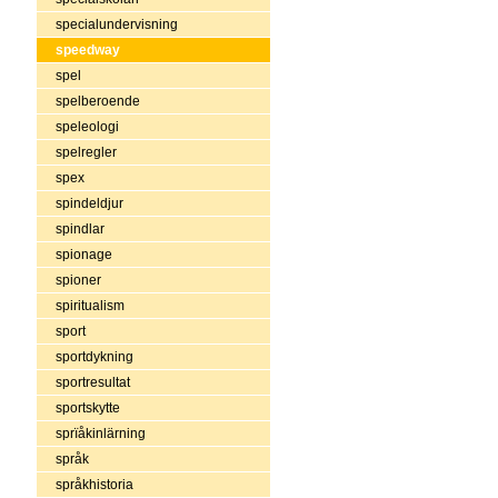
specialundervisning
speedway
spel
spelberoende
speleologi
spelregler
spex
spindeldjur
spindlar
spionage
spioner
spiritualism
sport
sportdykning
sportresultat
sportskytte
sprïåkinlärning
språk
språkhistoria