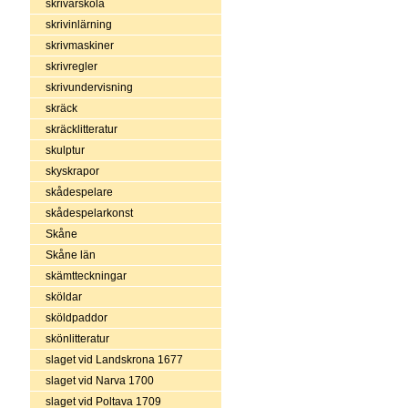
skrivarskola
skrivinlärning
skrivmaskiner
skrivregler
skrivundervisning
skräck
skräcklitteratur
skulptur
skyskrapor
skådespelare
skådespelarkonst
Skåne
Skåne län
skämtteckningar
sköldar
sköldpaddor
skönlitteratur
slaget vid Landskrona 1677
slaget vid Narva 1700
slaget vid Poltava 1709