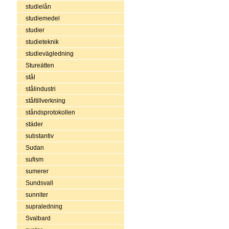
studielån
studiemedel
studier
studieteknik
studievägledning
Stureätten
stål
stålindustri
ståltillverkning
ståndsprotokollen
städer
substantiv
Sudan
sufism
sumerer
Sundsvall
sunniter
supraledning
Svalbard