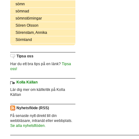
sömn
sömnad
sömnstörningar
Sören Olsson
Sörenstam, Annika
Sörmland
Tipsa oss
Har du ett bra tips på en länk?
Tipsa
oss!
Kolla Källan
Lär dig mer om källkritik på Kolla
Källan
Nyhetsflöde (RSS)
Få senaste nytt direkt till din
webbläsare, intranät eller webbplats.
Se alla nyhetsflöden.