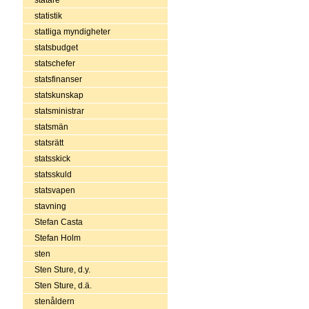
statistik
statliga myndigheter
statsbudget
statschefer
statsfinanser
statskunskap
statsministrar
statsmän
statsrätt
statsskick
statsskuld
statsvapen
stavning
Stefan Casta
Stefan Holm
sten
Sten Sture, d.y.
Sten Sture, d.ä.
stenåldern