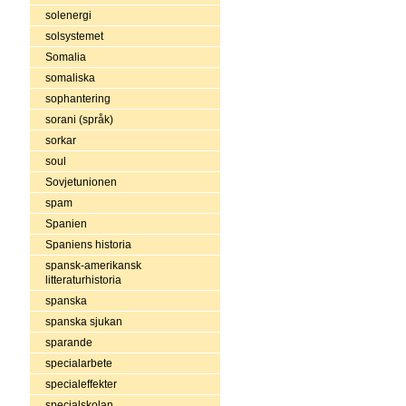
solenergi
solsystemet
Somalia
somaliska
sophantering
sorani (språk)
sorkar
soul
Sovjetunionen
spam
Spanien
Spaniens historia
spansk-amerikansk
litteraturhistoria
spanska
spanska sjukan
sparande
specialarbete
specialeffekter
specialskolan