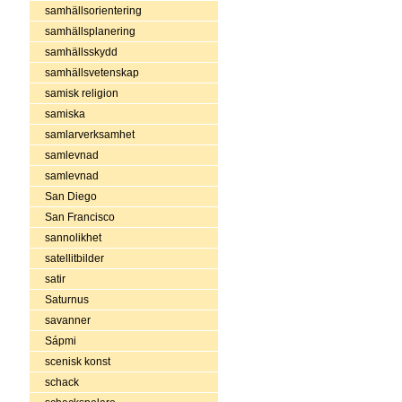
samhällsorientering
samhällsplanering
samhällsskydd
samhällsvetenskap
samisk religion
samiska
samlarverksamhet
samlevnad
samlevnad
San Diego
San Francisco
sannolikhet
satellitbilder
satir
Saturnus
savanner
Sápmi
scenisk konst
schack