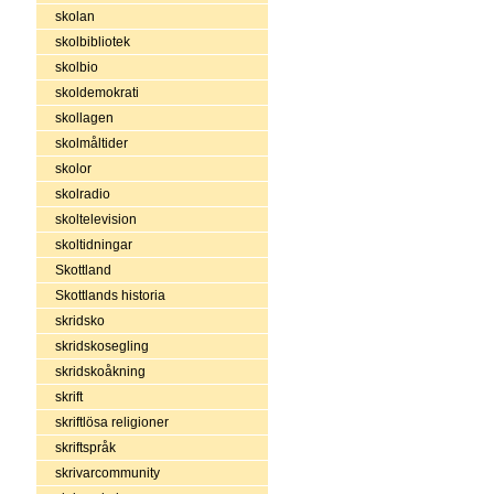
skolan
skolbibliotek
skolbio
skoldemokrati
skollagen
skolmåltider
skolor
skolradio
skoltelevision
skoltidningar
Skottland
Skottlands historia
skridsko
skridskosegling
skridskoåkning
skrift
skriftlösa religioner
skriftspråk
skrivarcommunity