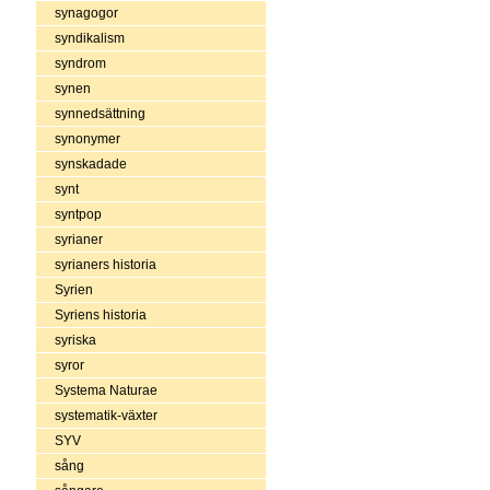
synagogor
syndikalism
syndrom
synen
synnedsättning
synonymer
synskadade
synt
syntpop
syrianer
syrianers historia
Syrien
Syriens historia
syriska
syror
Systema Naturae
systematik-växter
SYV
sång