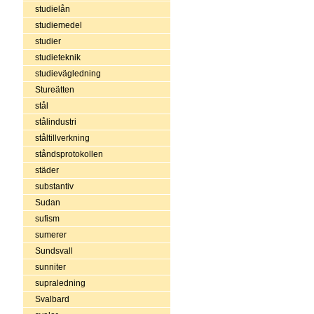
studielån
studiemedel
studier
studieteknik
studievägledning
Stureätten
stål
stålindustri
ståltillverkning
ståndsprotokollen
städer
substantiv
Sudan
sufism
sumerer
Sundsvall
sunniter
supraledning
Svalbard