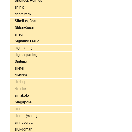
Sherlock Holmes
shinto
short track
Sibelius, Jean
Sidenvägen
siffror
Sigmund Freud
signalering
signalspaning
Sigtuna
sikher
sikhism
simhopp
simning
simskolor
Singapore
sinnen
sinnesfysiologi
sinnesorgan
sjukdomar