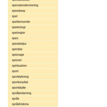
specialundervisning
speedway
spel
spelberoende
speleologi
spelregler
spex
spindeldjur
spindlar
spionage
spioner
spiritualism
sport
sportdykning
sportresultat
sportskytte
sprïåkinlärning
språk
språkhistoria