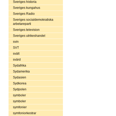
Sveriges historia
Sveriges kungahus
Sveriges Radio
Sveriges socialdemokratiska
arbetareparti
Sveriges television
Sveriges utrikeshandel
svin
SVT
svält
svärd
Sydafrika
Sydamerika
Sydasien
Sydkorea
Sydpolen
symboler
symboler
symfonier
symfoniorkestrar