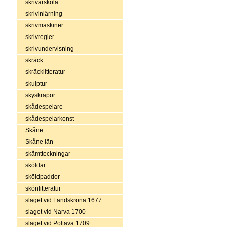
skrivarskola
skrivinlärning
skrivmaskiner
skrivregler
skrivundervisning
skräck
skräcklitteratur
skulptur
skyskrapor
skådespelare
skådespelarkonst
Skåne
Skåne län
skämtteckningar
sköldar
sköldpaddor
skönlitteratur
slaget vid Landskrona 1677
slaget vid Narva 1700
slaget vid Poltava 1709