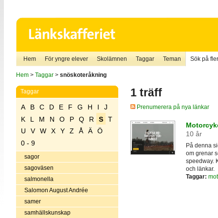
Hem
För yngre elever
Skolämnen
Taggar
Teman
Sök på fler
Hem
>
Taggar
>
snöskoteråkning
1 träff
Taggar
A
B
C
D
E
F
G
H
I
J
Prenumerera på nya länkar
K
L
M
N
O
P
Q
R
S
T
Motorcyk
U
V
W
X
Y
Z
Å
Ä
Ö
10 år
0 - 9
På denna sid
om grenar so
sagor
speedway. Ko
sagoväsen
och länkar.
Taggar:
mot
salmonella
Salomon August Andrée
samer
samhällskunskap