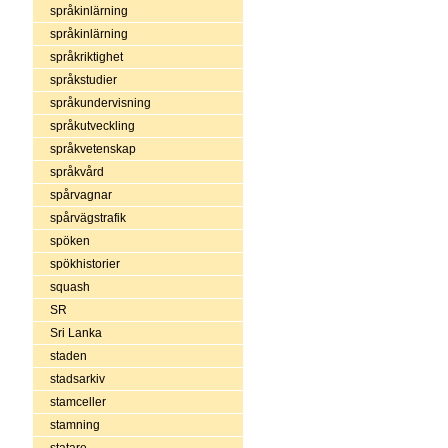
språkinlärning
språkinlärning
språkriktighet
språkstudier
språkundervisning
språkutveckling
språkvetenskap
språkvård
spårvagnar
spårvägstrafik
spöken
spökhistorier
squash
SR
Sri Lanka
staden
stadsarkiv
stamceller
stamning
statare