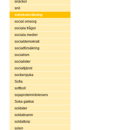
snäckor
snö
snöskoteråkning
social omsorg
sociala frågor
sociala medier
socialdemokrati
socialförsäkring
socialism
socialister
socialtjänst
sockersjuka
Sofia
softboll
sojaproteinintolerans
Soka gakkai
soldater
soldatnamn
soldattorp
solen