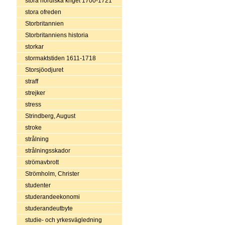
stora nordiska kriget 1700-1721
stora ofreden
Storbritannien
Storbritanniens historia
storkar
stormaktstiden 1611-1718
Storsjöodjuret
straff
strejker
stress
Strindberg, August
stroke
strålning
strålningsskador
strömavbrott
Strömholm, Christer
studenter
studerandeekonomi
studerandeutbyte
studie- och yrkesvägledning