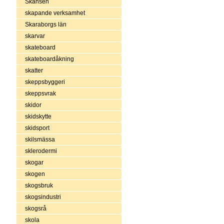
Skansen
skapande verksamhet
Skaraborgs län
skarvar
skateboard
skateboardåkning
skatter
skeppsbyggeri
skeppsvrak
skidor
skidskytte
skidsport
skilsmässa
sklerodermi
skogar
skogen
skogsbruk
skogsindustri
skogsrå
skola