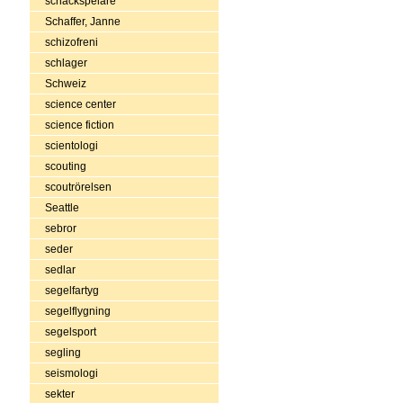
schackspelare
Schaffer, Janne
schizofreni
schlager
Schweiz
science center
science fiction
scientologi
scouting
scoutrörelsen
Seattle
sebror
seder
sedlar
segelfartyg
segelflygning
segelsport
segling
seismologi
sekter