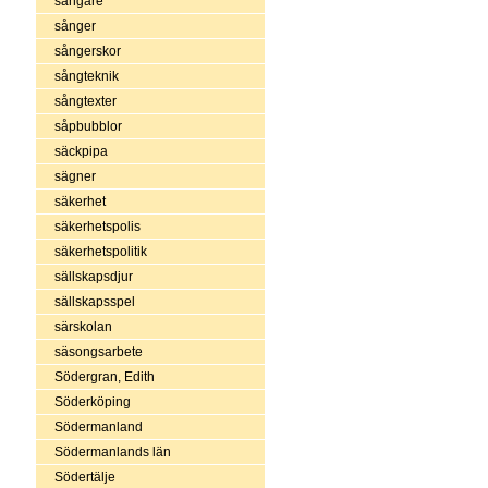
sångare
sånger
sångerskor
sångteknik
sångtexter
såpbubblor
säckpipa
sägner
säkerhet
säkerhetspolis
säkerhetspolitik
sällskapsdjur
sällskapsspel
särskolan
säsongsarbete
Södergran, Edith
Söderköping
Södermanland
Södermanlands län
Södertälje