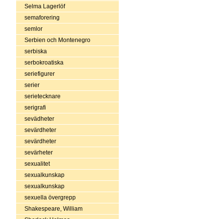
Selma Lagerlöf
semaforering
semlor
Serbien och Montenegro
serbiska
serbokroatiska
seriefigurer
serier
serietecknare
serigrafi
sevädheter
sevärdheter
sevärdheter
sevärheter
sexualitet
sexualkunskap
sexualkunskap
sexuella övergrepp
Shakespeare, William