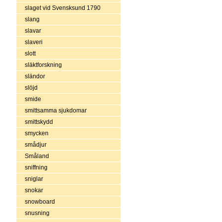
slaget vid Svensksund 1790
slang
slavar
slaveri
slott
släktforskning
sländor
slöjd
smide
smittsamma sjukdomar
smittskydd
smycken
smådjur
Småland
sniffning
sniglar
snokar
snowboard
snusning