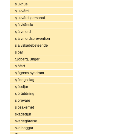
sjukhus
sjukvård
sjukvårdspersonal
självkänsla
självmord
självmordsprevention
självskadebeteende
sjöar
Sjöberg, Birger
sjöfart
sjögrens syndrom
sjökrigsslag
sjöodjur
sjöräddning
sjörövare
sjösäkerhet
skadedjur
skadegörelse
skalbaggar