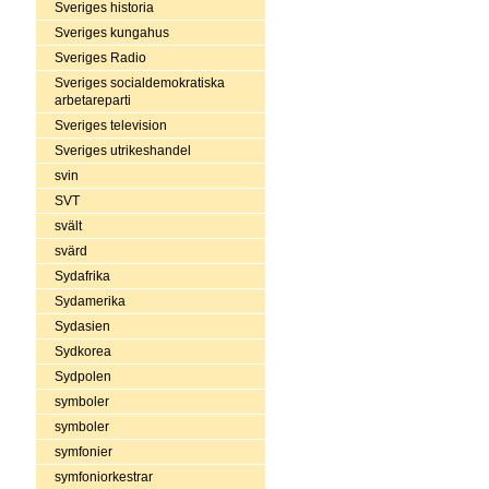
Sveriges historia
Sveriges kungahus
Sveriges Radio
Sveriges socialdemokratiska
arbetareparti
Sveriges television
Sveriges utrikeshandel
svin
SVT
svält
svärd
Sydafrika
Sydamerika
Sydasien
Sydkorea
Sydpolen
symboler
symboler
symfonier
symfoniorkestrar