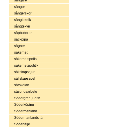
sångare
sånger
sångerskor
sångteknik
sångtexter
såpbubblor
säckpipa
sägner
säkerhet
säkerhetspolis
säkerhetspolitik
sällskapsdjur
sällskapsspel
särskolan
säsongsarbete
Södergran, Edith
Söderköping
Södermanland
Södermanlands län
Södertälje