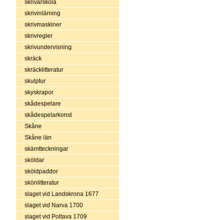
skrivarskola
skrivinlärning
skrivmaskiner
skrivregler
skrivundervisning
skräck
skräcklitteratur
skulptur
skyskrapor
skådespelare
skådespelarkonst
Skåne
Skåne län
skämtteckningar
sköldar
sköldpaddor
skönlitteratur
slaget vid Landskrona 1677
slaget vid Narva 1700
slaget vid Poltava 1709