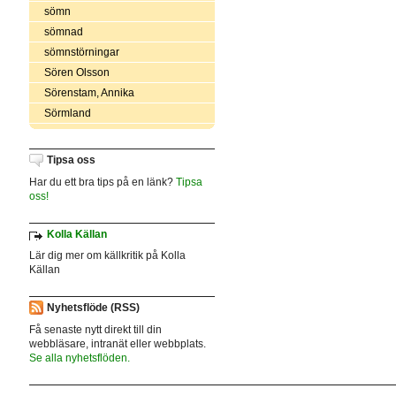
sömn
sömnad
sömnstörningar
Sören Olsson
Sörenstam, Annika
Sörmland
Tipsa oss
Har du ett bra tips på en länk?
Tipsa
oss!
Kolla Källan
Lär dig mer om källkritik på Kolla
Källan
Nyhetsflöde (RSS)
Få senaste nytt direkt till din
webbläsare, intranät eller webbplats.
Se alla nyhetsflöden.