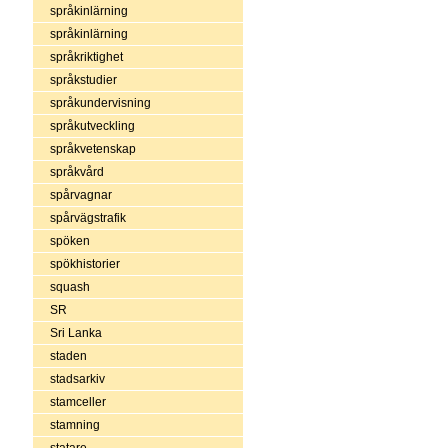
språkinlärning
språkinlärning
språkriktighet
språkstudier
språkundervisning
språkutveckling
språkvetenskap
språkvård
spårvagnar
spårvägstrafik
spöken
spökhistorier
squash
SR
Sri Lanka
staden
stadsarkiv
stamceller
stamning
statare