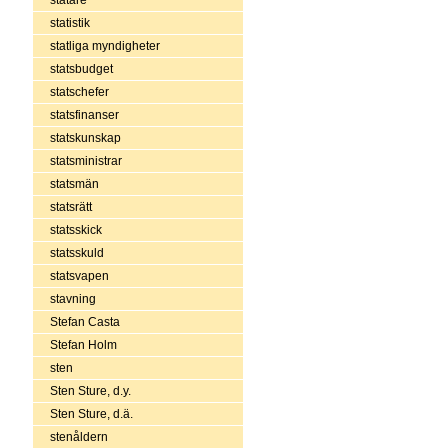
statistik
statliga myndigheter
statsbudget
statschefer
statsfinanser
statskunskap
statsministrar
statsmän
statsrätt
statsskick
statsskuld
statsvapen
stavning
Stefan Casta
Stefan Holm
sten
Sten Sture, d.y.
Sten Sture, d.ä.
stenåldern