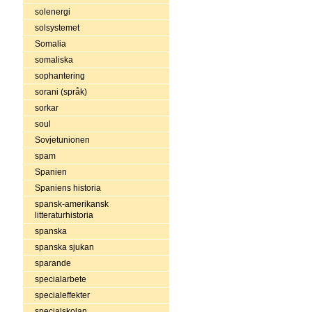
solenergi
solsystemet
Somalia
somaliska
sophantering
sorani (språk)
sorkar
soul
Sovjetunionen
spam
Spanien
Spaniens historia
spansk-amerikansk
litteraturhistoria
spanska
spanska sjukan
sparande
specialarbete
specialeffekter
specialskolan