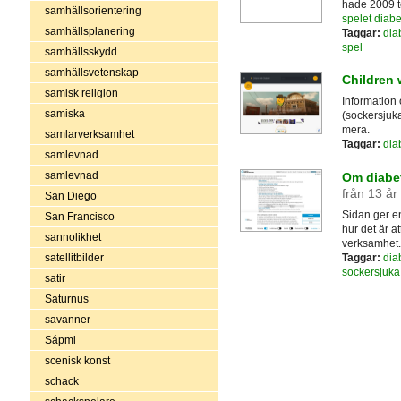
hade 2009 t
samhällsorientering
spelet diab
samhällsplanering
Taggar:
dia
spel
samhällsskydd
samhällsvetenskap
Children 
samisk religion
Information
samiska
(sockersjuka
mera.
samlarverksamhet
Taggar:
dia
samlevnad
samlevnad
Om diabe
från 13 år
San Diego
Sidan ger e
San Francisco
hur det är a
sannolikhet
verksamhet.
Taggar:
dia
satellitbilder
sockersjuka
satir
Saturnus
savanner
Sápmi
scenisk konst
schack