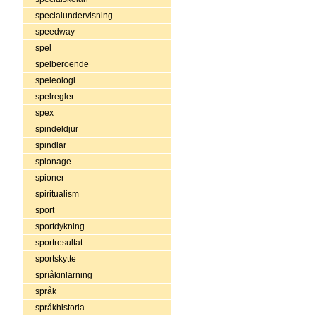
specialundervisning
speedway
spel
spelberoende
speleologi
spelregler
spex
spindeldjur
spindlar
spionage
spioner
spiritualism
sport
sportdykning
sportresultat
sportskytte
sprïåkinlärning
språk
språkhistoria