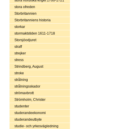
stora nordiska kriget 1700-1721
stora ofreden
Storbritannien
Storbritanniens historia
storkar
stormaktstiden 1611-1718
Storsjöodjuret
straff
strejker
stress
Strindberg, August
stroke
strålning
strålningsskador
strömavbrott
Strömholm, Christer
studenter
studerandeekonomi
studerandeutbyte
studie- och yrkesvägledning