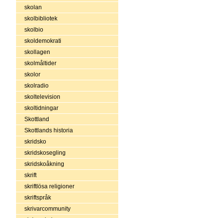
skolan
skolbibliotek
skolbio
skoldemokrati
skollagen
skolmåltider
skolor
skolradio
skoltelevision
skoltidningar
Skottland
Skottlands historia
skridsko
skridskosegling
skridskoåkning
skrift
skriftlösa religioner
skriftspråk
skrivarcommunity