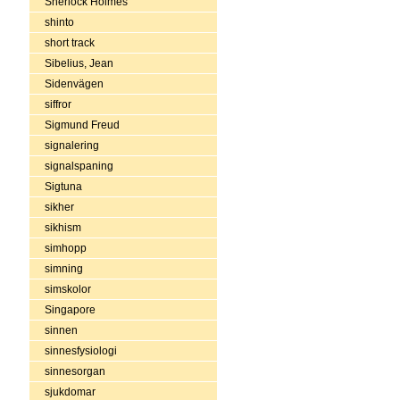
Sherlock Holmes
shinto
short track
Sibelius, Jean
Sidenvägen
siffror
Sigmund Freud
signalering
signalspaning
Sigtuna
sikher
sikhism
simhopp
simning
simskolor
Singapore
sinnen
sinnesfysiologi
sinnesorgan
sjukdomar