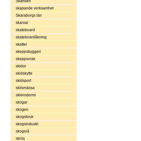
Skansen
skapande verksamhet
Skaraborgs län
skarvar
skateboard
skateboardåkning
skatter
skeppsbyggeri
skeppsvrak
skidor
skidskytte
skidsport
skilsmässa
sklerodermi
skogar
skogen
skogsbruk
skogsindustri
skogsrå
skola