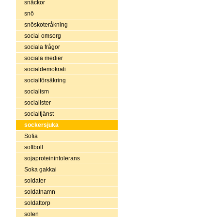
snäckor
snö
snöskoteråkning
social omsorg
sociala frågor
sociala medier
socialdemokrati
socialförsäkring
socialism
socialister
socialtjänst
sockersjuka
Sofia
softboll
sojaproteinintolerans
Soka gakkai
soldater
soldatnamn
soldattorp
solen