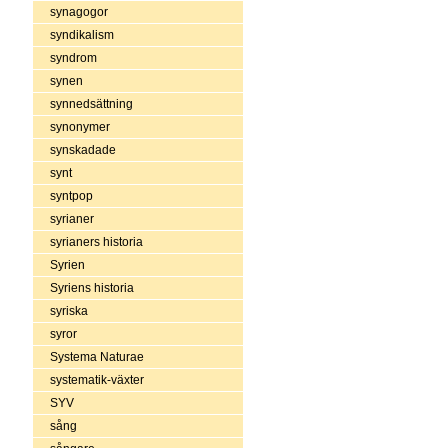
synagogor
syndikalism
syndrom
synen
synnedsättning
synonymer
synskadade
synt
syntpop
syrianer
syrianers historia
Syrien
Syriens historia
syriska
syror
Systema Naturae
systematik-växter
SYV
sång