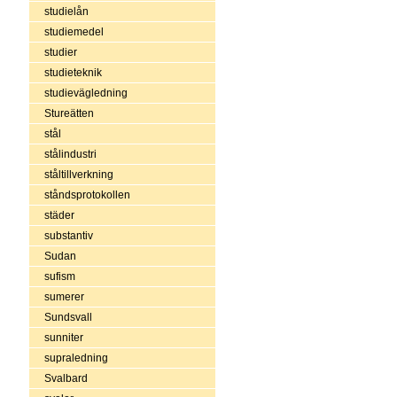
studielån
studiemedel
studier
studieteknik
studievägledning
Stureätten
stål
stålindustri
ståltillverkning
ståndsprotokollen
städer
substantiv
Sudan
sufism
sumerer
Sundsvall
sunniter
supraledning
Svalbard