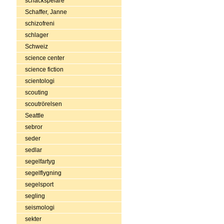
schackspelare
Schaffer, Janne
schizofreni
schlager
Schweiz
science center
science fiction
scientologi
scouting
scoutrörelsen
Seattle
sebror
seder
sedlar
segelfartyg
segelflygning
segelsport
segling
seismologi
sekter