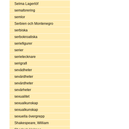
Selma Lagerlöf
semaforering
semlor
Serbien och Montenegro
serbiska
serbokroatiska
seriefigurer
serier
serietecknare
serigrafi
sevädheter
sevärdheter
sevärdheter
sevärheter
sexualitet
sexualkunskap
sexualkunskap
sexuella övergrepp
Shakespeare, William