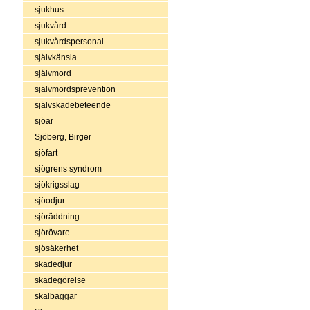
sjukhus
sjukvård
sjukvårdspersonal
självkänsla
självmord
självmordsprevention
självskadebeteende
sjöar
Sjöberg, Birger
sjöfart
sjögrens syndrom
sjökrigsslag
sjöodjur
sjöräddning
sjörövare
sjösäkerhet
skadedjur
skadegörelse
skalbaggar