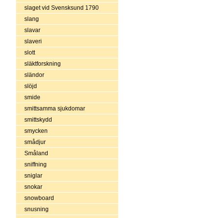
slaget vid Svensksund 1790
slang
slavar
slaveri
slott
släktforskning
sländor
slöjd
smide
smittsamma sjukdomar
smittskydd
smycken
smådjur
Småland
sniffning
sniglar
snokar
snowboard
snusning