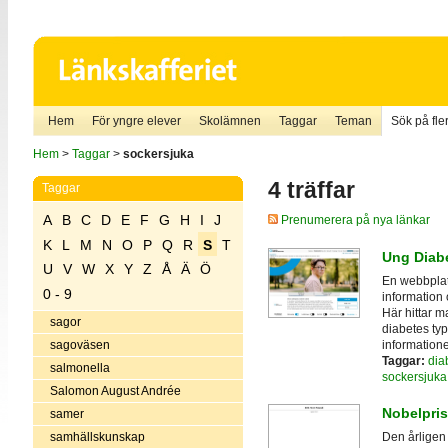
Hem
För yngre elever
Skolämnen
Taggar
Teman
Sök på fler
Hem
>
Taggar
>
sockersjuka
4 träffar
Taggar
A
B
C
D
E
F
G
H
I
J
Prenumerera på nya länkar
K
L
M
N
O
P
Q
R
S
T
Ung Diab
U
V
W
X
Y
Z
Å
Ä
Ö
En webbplat
0 - 9
information
Här hittar m
sagor
diabetes ty
information
sagoväsen
Taggar:
dia
salmonella
sockersjuka
Salomon August Andrée
Nobelpri
samer
samhällskunskap
Den årligen