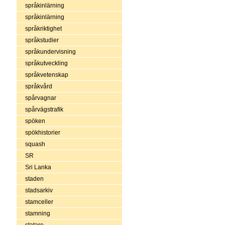
språkinlärning
språkinlärning
språkriktighet
språkstudier
språkundervisning
språkutveckling
språkvetenskap
språkvård
spårvagnar
spårvägstrafik
spöken
spökhistorier
squash
SR
Sri Lanka
staden
stadsarkiv
stamceller
stamning
statare