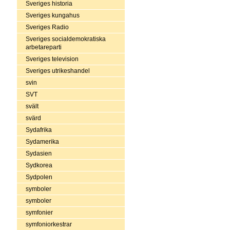
Sveriges historia
Sveriges kungahus
Sveriges Radio
Sveriges socialdemokratiska
arbetareparti
Sveriges television
Sveriges utrikeshandel
svin
SVT
svält
svärd
Sydafrika
Sydamerika
Sydasien
Sydkorea
Sydpolen
symboler
symboler
symfonier
symfoniorkestrar