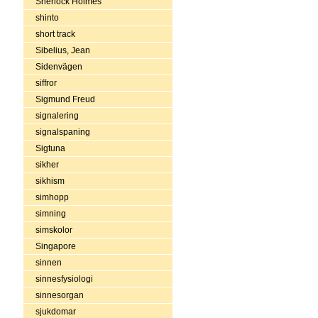
Sherlock Holmes
shinto
short track
Sibelius, Jean
Sidenvägen
siffror
Sigmund Freud
signalering
signalspaning
Sigtuna
sikher
sikhism
simhopp
simning
simskolor
Singapore
sinnen
sinnesfysiologi
sinnesorgan
sjukdomar