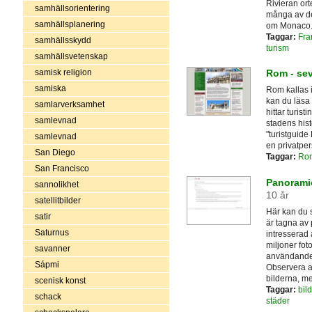
Rivieran ort
samhällsorientering
många av de
samhällsplanering
om Monaco
Taggar:
Fra
samhällsskydd
turism
samhällsvetenskap
samisk religion
Rom - sev
samiska
Rom kallas i
kan du läsa
samlarverksamhet
hittar turis
samlevnad
stadens his
"turistguid
samlevnad
en privatper
San Diego
Taggar:
Ro
San Francisco
Panoramio
sannolikhet
10 år
satellitbilder
Här kan du s
satir
är tagna av 
Saturnus
intresserad 
miljoner fot
savanner
användandet
Sápmi
Observera att
bilderna, m
scenisk konst
Taggar:
bild
schack
städer