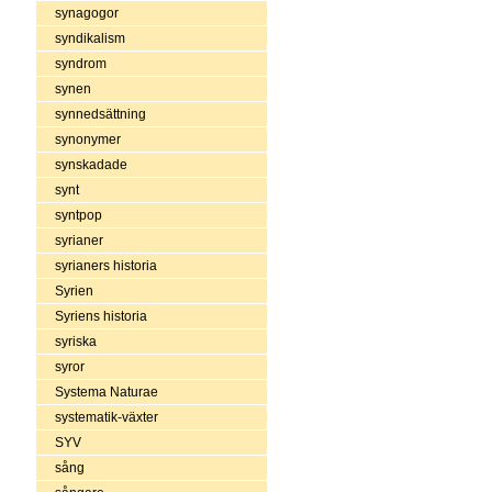
synagogor
syndikalism
syndrom
synen
synnedsättning
synonymer
synskadade
synt
syntpop
syrianer
syrianers historia
Syrien
Syriens historia
syriska
syror
Systema Naturae
systematik-växter
SYV
sång