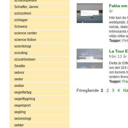
schackspelare
Fakta om
Schaffer, Janne
år
schizofreni
Här kan du 
schlager
webbplats. D
Schweiz
valuta, stat
intressanta 
science center
välja olika 
science fiction
Taggar:
Fin
scientologi
La Tour Ei
scouting
från 13 år
scoutrörelsen
Detta är Eiff
Seattle
om det 324 m
om tornets hi
sebror
vintern finn
seder
Taggar:
Fra
sedlar
Föregående
1
2
3
4
Nä
segelfartyg
segelflygning
segelsport
segling
seismologi
sekter