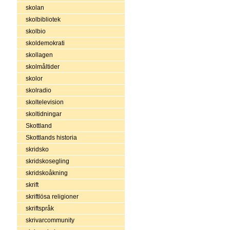
skolan
skolbibliotek
skolbio
skoldemokrati
skollagen
skolmåltider
skolor
skolradio
skoltelevision
skoltidningar
Skottland
Skottlands historia
skridsko
skridskosegling
skridskoåkning
skrift
skriftlösa religioner
skriftspråk
skrivarcommunity