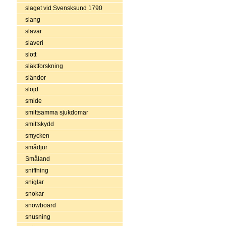
slaget vid Svensksund 1790
slang
slavar
slaveri
slott
släktforskning
sländor
slöjd
smide
smittsamma sjukdomar
smittskydd
smycken
smådjur
Småland
sniffning
sniglar
snokar
snowboard
snusning