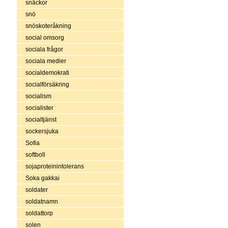
snäckor
snö
snöskoteråkning
social omsorg
sociala frågor
sociala medier
socialdemokrati
socialförsäkring
socialism
socialister
socialtjänst
sockersjuka
Sofia
softboll
sojaproteinintolerans
Soka gakkai
soldater
soldatnamn
soldattorp
solen