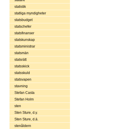
statistik
statliga myndigheter
statsbudget
statschefer
statsfinanser
statskunskap
statsministrar
statsmän
statsrätt
statsskick
statsskuld
statsvapen
stavning
Stefan Casta
Stefan Holm
sten
Sten Sture, d.y.
Sten Sture, d.ä.
stenåldern