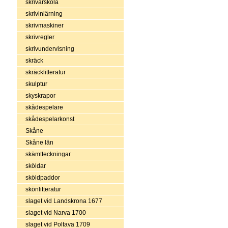
skrivarskola
skrivinlärning
skrivmaskiner
skrivregler
skrivundervisning
skräck
skräcklitteratur
skulptur
skyskrapor
skådespelare
skådespelarkonst
Skåne
Skåne län
skämtteckningar
sköldar
sköldpaddor
skönlitteratur
slaget vid Landskrona 1677
slaget vid Narva 1700
slaget vid Poltava 1709