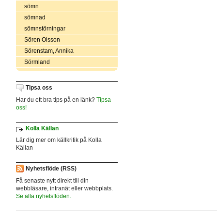
sömn
sömnad
sömnstörningar
Sören Olsson
Sörenstam, Annika
Sörmland
Tipsa oss
Har du ett bra tips på en länk?
Tipsa
oss!
Kolla Källan
Lär dig mer om källkritik på Kolla
Källan
Nyhetsflöde (RSS)
Få senaste nytt direkt till din
webbläsare, intranät eller webbplats.
Se alla nyhetsflöden.