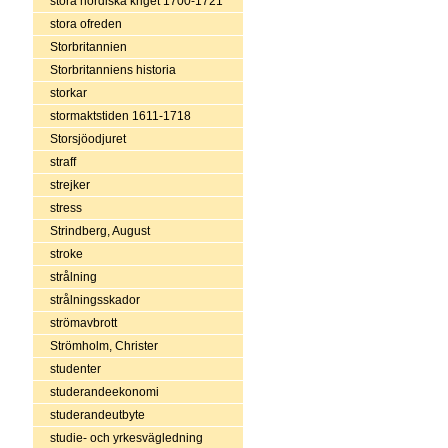
stora nordiska kriget 1700-1721
stora ofreden
Storbritannien
Storbritanniens historia
storkar
stormaktstiden 1611-1718
Storsjöodjuret
straff
strejker
stress
Strindberg, August
stroke
strålning
strålningsskador
strömavbrott
Strömholm, Christer
studenter
studerandeekonomi
studerandeutbyte
studie- och yrkesvägledning