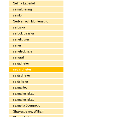
Selma Lagerlöf
semaforering
semlor
Serbien och Montenegro
serbiska
serbokroatiska
seriefigurer
serier
serietecknare
serigrafi
sevädheter
sevärdheter
sevärdheter
sevärheter
sexualitet
sexualkunskap
sexualkunskap
sexuella övergrepp
Shakespeare, William