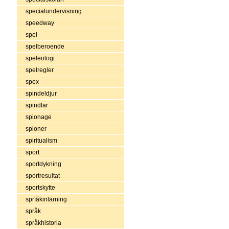
specialundervisning
speedway
spel
spelberoende
speleologi
spelregler
spex
spindeldjur
spindlar
spionage
spioner
spiritualism
sport
sportdykning
sportresultat
sportskytte
sprïåkinlärning
språk
språkhistoria