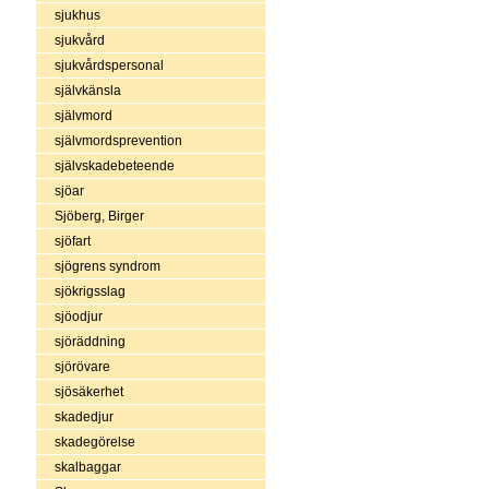
sjukhus
sjukvård
sjukvårdspersonal
självkänsla
självmord
självmordsprevention
självskadebeteende
sjöar
Sjöberg, Birger
sjöfart
sjögrens syndrom
sjökrigsslag
sjöodjur
sjöräddning
sjörövare
sjösäkerhet
skadedjur
skadegörelse
skalbaggar