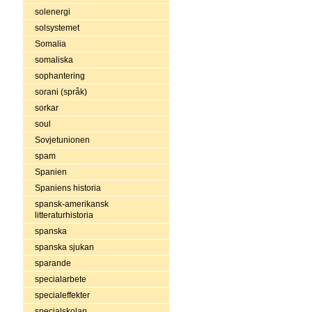
solenergi
solsystemet
Somalia
somaliska
sophantering
sorani (språk)
sorkar
soul
Sovjetunionen
spam
Spanien
Spaniens historia
spansk-amerikansk
litteraturhistoria
spanska
spanska sjukan
sparande
specialarbete
specialeffekter
specialskolan