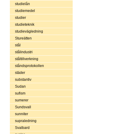
studielån
studiemedel
studier
studieteknik
studievägledning
Stureätten
stål
stålindustri
ståltillverkning
ståndsprotokollen
städer
substantiv
Sudan
sufism
sumerer
Sundsvall
sunniter
supraledning
Svalbard