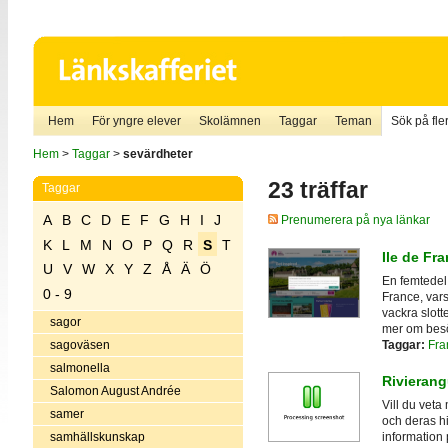
Hem
För yngre elever
Skolämnen
Taggar
Teman
Sök på fler
Hem
>
Taggar
>
sevärdheter
23 träffar
Taggar
A
B
C
D
E
F
G
H
I
J
Prenumerera på nya länkar
K
L
M
N
O
P
Q
R
S
T
Ile de Fr
U
V
W
X
Y
Z
Å
Ä
Ö
En femtedel 
0 - 9
France, vars
vackra slott
sagor
mer om besö
Taggar:
Fra
sagoväsen
salmonella
Rivierang
Salomon August Andrée
Vill du veta
samer
och deras hi
samhällskunskap
information