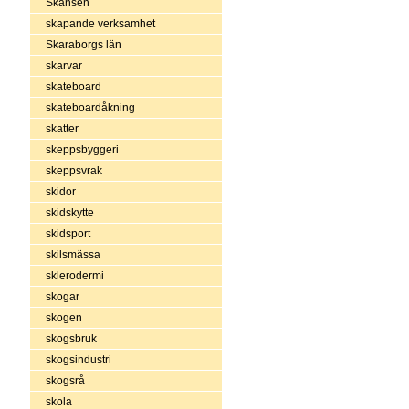
Skansen
skapande verksamhet
Skaraborgs län
skarvar
skateboard
skateboardåkning
skatter
skeppsbyggeri
skeppsvrak
skidor
skidskytte
skidsport
skilsmässa
sklerodermi
skogar
skogen
skogsbruk
skogsindustri
skogsrå
skola