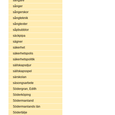
sångare
sånger
sångerskor
sångteknik
sångtexter
såpbubblor
säckpipa
sägner
säkerhet
säkerhetspolis
säkerhetspolitik
sällskapsdjur
sällskapsspel
särskolan
säsongsarbete
Södergran, Edith
Söderköping
Södermanland
Södermanlands län
Södertälje