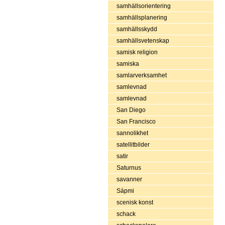
samhällsorientering
samhällsplanering
samhällsskydd
samhällsvetenskap
samisk religion
samiska
samlarverksamhet
samlevnad
samlevnad
San Diego
San Francisco
sannolikhet
satellitbilder
satir
Saturnus
savanner
Sápmi
scenisk konst
schack