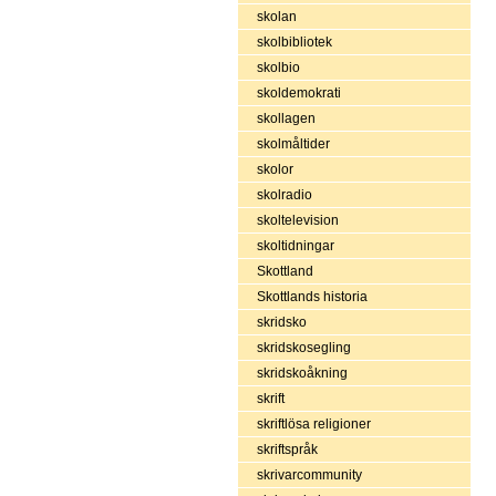
skolan
skolbibliotek
skolbio
skoldemokrati
skollagen
skolmåltider
skolor
skolradio
skoltelevision
skoltidningar
Skottland
Skottlands historia
skridsko
skridskosegling
skridskoåkning
skrift
skriftlösa religioner
skriftspråk
skrivarcommunity