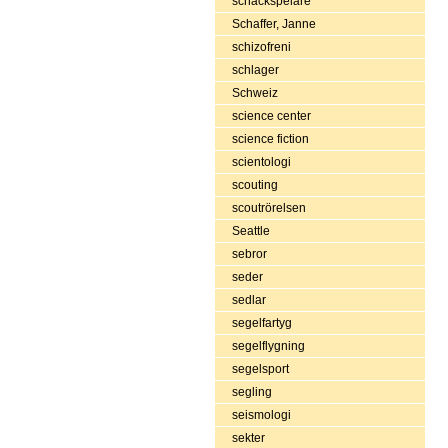
schackspelare
Schaffer, Janne
schizofreni
schlager
Schweiz
science center
science fiction
scientologi
scouting
scoutrörelsen
Seattle
sebror
seder
sedlar
segelfartyg
segelflygning
segelsport
segling
seismologi
sekter