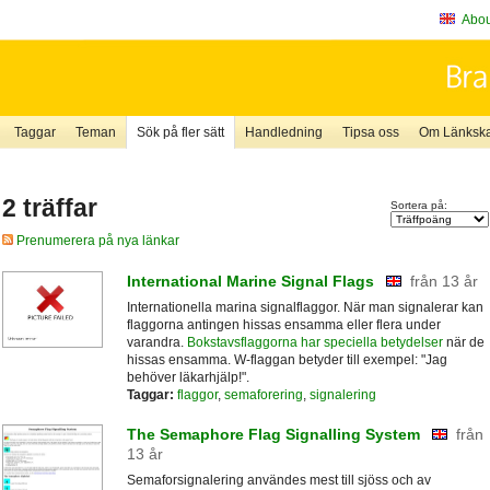
About
Taggar
Teman
Sök på fler sätt
Handledning
Tipsa oss
Om Länkskaf
2 träffar
Sortera på:
Prenumerera på nya länkar
International Marine Signal Flags
från 13 år
Internationella marina signalflaggor. När man signalerar kan
flaggorna antingen hissas ensamma eller flera under
varandra.
Bokstavsflaggorna har speciella betydelser
när de
hissas ensamma. W-flaggan betyder till exempel: "Jag
behöver läkarhjälp!".
Taggar:
flaggor
,
semaforering
,
signalering
The Semaphore Flag Signalling System
från
13 år
Semaforsignalering användes mest till sjöss och av