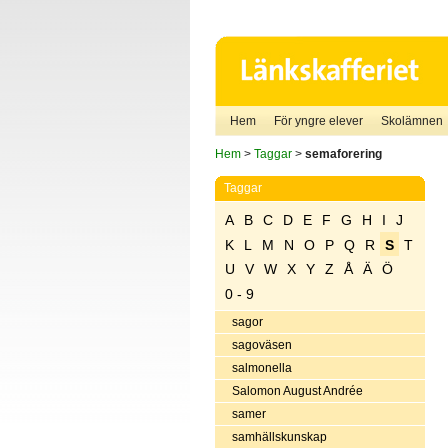
Hem
För yngre elever
Skolämnen
Hem
>
Taggar
>
semaforering
Taggar
A
B
C
D
E
F
G
H
I
J
K
L
M
N
O
P
Q
R
S
T
U
V
W
X
Y
Z
Å
Ä
Ö
0 - 9
sagor
sagoväsen
salmonella
Salomon August Andrée
samer
samhällskunskap