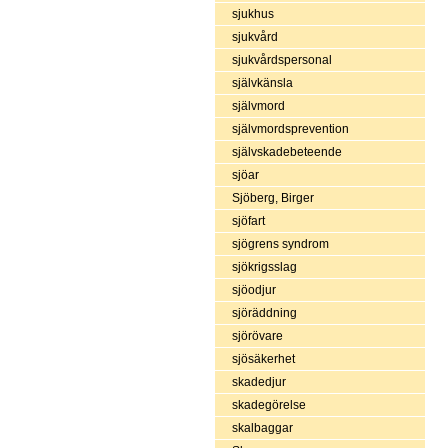
sjukhus
sjukvård
sjukvårdspersonal
självkänsla
självmord
självmordsprevention
självskadebeteende
sjöar
Sjöberg, Birger
sjöfart
sjögrens syndrom
sjökrigsslag
sjöodjur
sjöräddning
sjörövare
sjösäkerhet
skadedjur
skadegörelse
skalbaggar