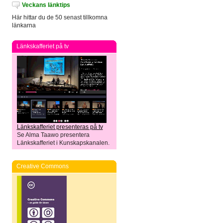
Veckans länktips
Här hittar du de 50 senast tillkomna
länkarna
Länkskafferiet på tv
Länkskafferiet presenteras på tv
Se Alma Taawo presentera
Länkskafferiet i Kunskapskanalen.
Creative Commons