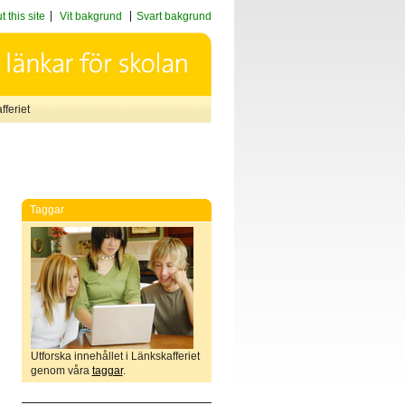
 this site
Vit bakgrund
Svart bakgrund
feriet
Taggar
Utforska innehållet i Länkskafferiet
genom våra
taggar
.