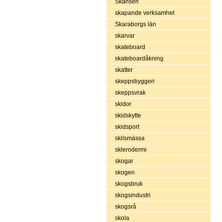
Skansen
skapande verksamhet
Skaraborgs län
skarvar
skateboard
skateboardåkning
skatter
skeppsbyggeri
skeppsvrak
skidor
skidskytte
skidsport
skilsmässa
sklerodermi
skogar
skogen
skogsbruk
skogsindustri
skogsrå
skola