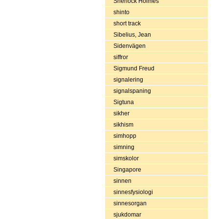
Sherlock Holmes
shinto
short track
Sibelius, Jean
Sidenvägen
siffror
Sigmund Freud
signalering
signalspaning
Sigtuna
sikher
sikhism
simhopp
simning
simskolor
Singapore
sinnen
sinnesfysiologi
sinnesorgan
sjukdomar