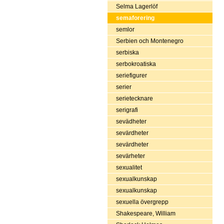
Selma Lagerlöf
semaforering
semlor
Serbien och Montenegro
serbiska
serbokroatiska
seriefigurer
serier
serietecknare
serigrafi
sevädheter
sevärdheter
sevärdheter
sevärheter
sexualitet
sexualkunskap
sexualkunskap
sexuella övergrepp
Shakespeare, William