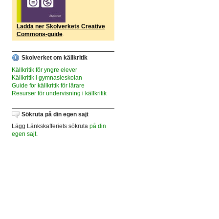
Ladda ner Skolverkets Creative
Commons-guide
.
Skolverket om källkritik
Källkritik för yngre elever
Källkritik i gymnasieskolan
Guide för källkritik för lärare
Resurser för undervisning i källkritik
Sökruta på din egen sajt
Lägg Länkskafferiets sökruta
på din
egen sajt
.