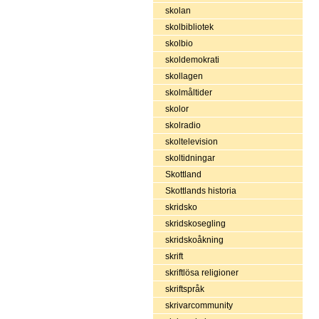
skolan
skolbibliotek
skolbio
skoldemokrati
skollagen
skolmåltider
skolor
skolradio
skoltelevision
skoltidningar
Skottland
Skottlands historia
skridsko
skridskosegling
skridskoåkning
skrift
skriftlösa religioner
skriftspråk
skrivarcommunity