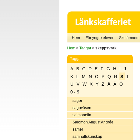
Hem
För yngre elever
Skolämnen
Hem
>
Taggar
>
skeppsvrak
Taggar
A
B
C
D
E
F
G
H
I
J
K
L
M
N
O
P
Q
R
S
T
U
V
W
X
Y
Z
Å
Ä
Ö
0 - 9
sagor
sagoväsen
salmonella
Salomon August Andrée
samer
samhällskunskap