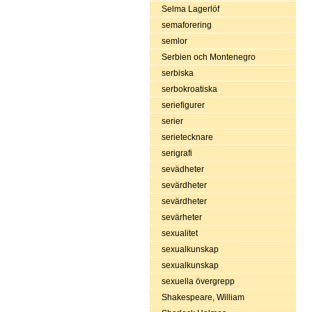
Selma Lagerlöf
semaforering
semlor
Serbien och Montenegro
serbiska
serbokroatiska
seriefigurer
serier
serietecknare
serigrafi
sevädheter
sevärdheter
sevärdheter
sevärheter
sexualitet
sexualkunskap
sexualkunskap
sexuella övergrepp
Shakespeare, William