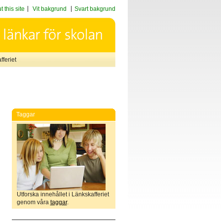
 this site
Vit bakgrund
Svart bakgrund
feriet
Taggar
Utforska innehållet i Länkskafferiet
genom våra
taggar
.