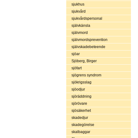
sjukhus
sjukvård
sjukvårdspersonal
självkänsla
självmord
självmordsprevention
självskadebeteende
sjöar
Sjöberg, Birger
sjöfart
sjögrens syndrom
sjökrigsslag
sjöodjur
sjöräddning
sjörövare
sjösäkerhet
skadedjur
skadegörelse
skalbaggar