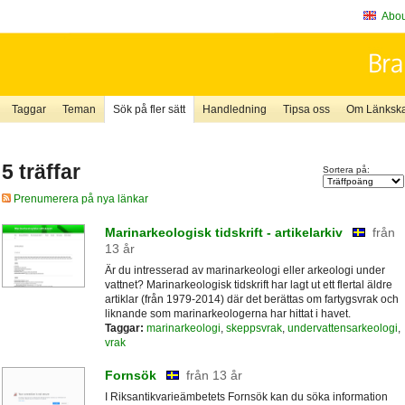
About
Taggar
Teman
Sök på fler sätt
Handledning
Tipsa oss
Om Länkskaf
5 träffar
Sortera på:
Prenumerera på nya länkar
Marinarkeologisk tidskrift - artikelarkiv
från
13 år
Är du intresserad av marinarkeologi eller arkeologi under
vattnet? Marinarkeologisk tidskrift har lagt ut ett flertal äldre
artiklar (från 1979-2014) där det berättas om fartygsvrak och
liknande som marinarkeologerna har hittat i havet.
Taggar:
marinarkeologi
,
skeppsvrak
,
undervattensarkeologi
,
vrak
Fornsök
från 13 år
I Riksantikvarieämbetets Fornsök kan du söka information