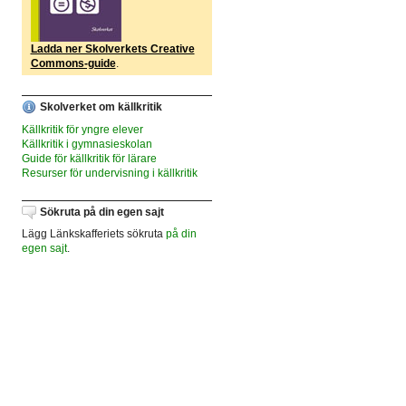
Ladda ner Skolverkets Creative
Commons-guide
.
Skolverket om källkritik
Källkritik för yngre elever
Källkritik i gymnasieskolan
Guide för källkritik för lärare
Resurser för undervisning i källkritik
Sökruta på din egen sajt
Lägg Länkskafferiets sökruta
på din
egen sajt
.