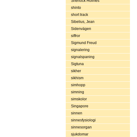
Sherlock Holmes
shinto
short track
Sibelius, Jean
Sidenvägen
siffror
Sigmund Freud
signalering
signalspaning
Sigtuna
sikher
sikhism
simhopp
simning
simskolor
Singapore
sinnen
sinnesfysiologi
sinnesorgan
sjukdomar