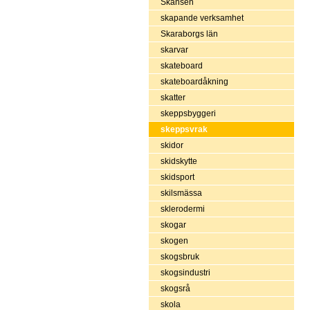
Skansen
skapande verksamhet
Skaraborgs län
skarvar
skateboard
skateboardåkning
skatter
skeppsbyggeri
skeppsvrak
skidor
skidskytte
skidsport
skilsmässa
sklerodermi
skogar
skogen
skogsbruk
skogsindustri
skogsrå
skola