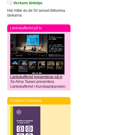
Veckans länktips
Här hittar du de 50 senast tillkomna
länkarna
Länkskafferiet på tv
Länkskafferiet presenteras på tv
Se Alma Taawo presentera
Länkskafferiet i Kunskapskanalen.
Creative Commons