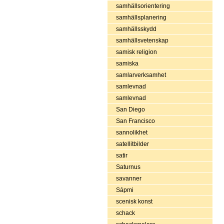
samhällsorientering
samhällsplanering
samhällsskydd
samhällsvetenskap
samisk religion
samiska
samlarverksamhet
samlevnad
samlevnad
San Diego
San Francisco
sannolikhet
satellitbilder
satir
Saturnus
savanner
Sápmi
scenisk konst
schack