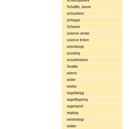
schackspelare
Schaffer, Janne
schizofreni
schlager
Schweiz
science center
science fiction
scientologi
scouting
scoutrörelsen
Seattle
sebror
seder
sedlar
segelfartyg
segelflygning
segelsport
segling
seismologi
sekter