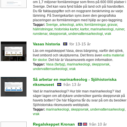
om 1,7 miljoner fornlämningar som finns på 600 000 platser i
Sverige. Det kan vara fynd både på land och på havsbotten.
Du får faktauppgifter och en noggrann beskrivning av varje
lämning. På Sverigekartan syns även den geografiska
placeringen av formlämningen med hjälp av geo-taggning.
Taggar:
Sverige
,
arkeologi
,
arkiv
,
fornlämningar
,
gravar
,
hällristningar
,
historiska kartor
,
kartor
,
marinarkeologi
,
ruiner
,
runstenar
,
skeppsvrak
,
undervattensarkeologi
,
vrak
Vasas historia
för 13-15 år
Läs om regalskeppet Vasa, dess bärgning, varför det sjönk,
livet ombord och skulpturerna. Det finns även
extra material
för skolor
. Det här är Vasamuseets egen information.
Taggar:
Vasa (fartyg)
,
marinarkeologi
,
skeppsvrak
,
undervattensarkeologi
,
vrak
Så arbetar en marinarkeolog - Sjöhistoriska
riksmuseet
från 13 år
Vad är marinarkeologi? Hur blir man marinarkeolog? Vad
säger lagen om att dykare undersöker gamla skeppsvrak på
havets botten? De här frågorna får du svar på om du besöker
Sjöhistoriska riksmuseets webbplats.
Taggar:
marinarkeologi
,
skeppsvrak
,
undervattensarkeologi
,
vrak
Regalskeppet Kronan
från 10 år