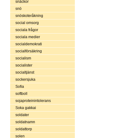
snäckor
snö
snöskoteråkning
social omsorg
sociala frågor
sociala medier
socialdemokrati
socialförsäkring
socialism
socialister
socialtjänst
sockersjuka
Sofia
softboll
sojaproteinintolerans
Soka gakkai
soldater
soldatnamn
soldattorp
solen