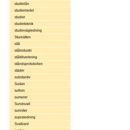
studielån
studiemedel
studier
studieteknik
studievägledning
Stureätten
stål
stålindustri
ståltillverkning
ståndsprotokollen
städer
substantiv
Sudan
sufism
sumerer
Sundsvall
sunniter
supraledning
Svalbard