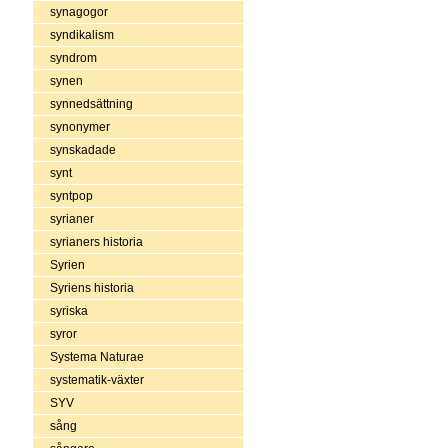
synagogor
syndikalism
syndrom
synen
synnedsättning
synonymer
synskadade
synt
syntpop
syrianer
syrianers historia
Syrien
Syriens historia
syriska
syror
Systema Naturae
systematik-växter
SYV
sång