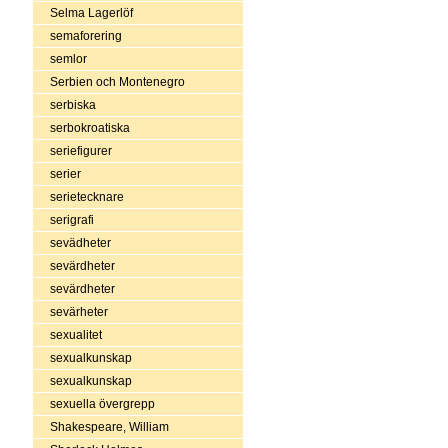
Selma Lagerlöf
semaforering
semlor
Serbien och Montenegro
serbiska
serbokroatiska
seriefigurer
serier
serietecknare
serigrafi
sevädheter
sevärdheter
sevärdheter
sevärheter
sexualitet
sexualkunskap
sexualkunskap
sexuella övergrepp
Shakespeare, William