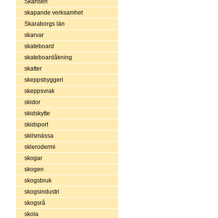
Skansen
skapande verksamhet
Skaraborgs län
skarvar
skateboard
skateboardåkning
skatter
skeppsbyggeri
skeppsvrak
skidor
skidskytte
skidsport
skilsmässa
sklerodermi
skogar
skogen
skogsbruk
skogsindustri
skogsrå
skola