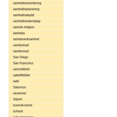
samhällsorientering
samhällsplanering
samhällsskydd
samhällsvetenskap
samisk religion
samiska
samlarverksamhet
samlevnad
samlevnad
San Diego
San Francisco
sannolikhet
satellitbilder
satir
Saturnus
savanner
Sápmi
scenisk konst
schack