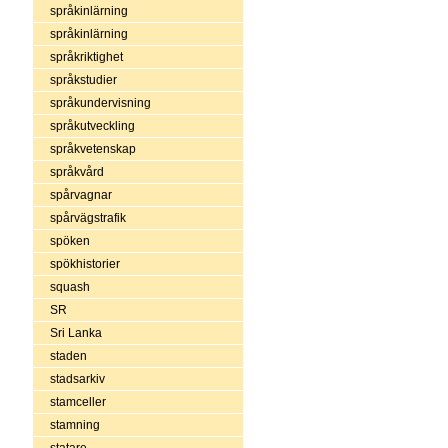
språkinlärning
språkinlärning
språkriktighet
språkstudier
språkundervisning
språkutveckling
språkvetenskap
språkvård
spårvagnar
spårvägstrafik
spöken
spökhistorier
squash
SR
Sri Lanka
staden
stadsarkiv
stamceller
stamning
statare