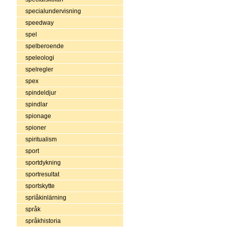
specialundervisning
speedway
spel
spelberoende
speleologi
spelregler
spex
spindeldjur
spindlar
spionage
spioner
spiritualism
sport
sportdykning
sportresultat
sportskytte
sprïåkinlärning
språk
språkhistoria