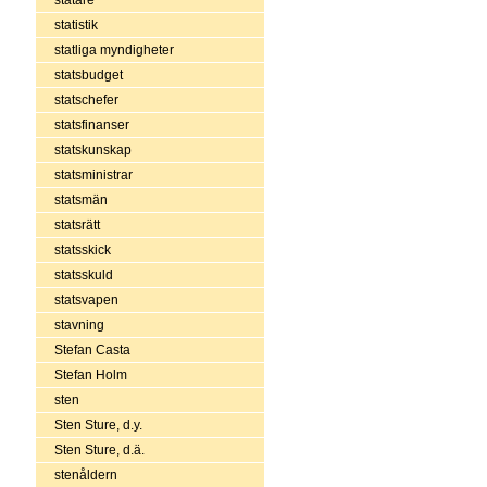
statistik
statliga myndigheter
statsbudget
statschefer
statsfinanser
statskunskap
statsministrar
statsmän
statsrätt
statsskick
statsskuld
statsvapen
stavning
Stefan Casta
Stefan Holm
sten
Sten Sture, d.y.
Sten Sture, d.ä.
stenåldern