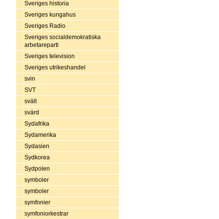
Sveriges historia
Sveriges kungahus
Sveriges Radio
Sveriges socialdemokratiska
arbetareparti
Sveriges television
Sveriges utrikeshandel
svin
SVT
svält
svärd
Sydafrika
Sydamerika
Sydasien
Sydkorea
Sydpolen
symboler
symboler
symfonier
symfoniorkestrar