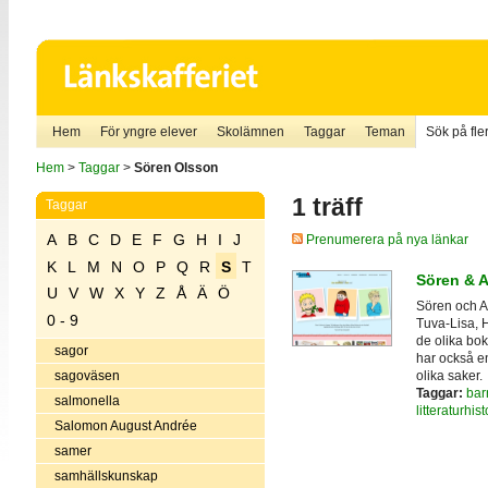
Hem
För yngre elever
Skolämnen
Taggar
Teman
Sök på fler
Hem
>
Taggar
>
Sören Olsson
1 träff
Taggar
A
B
C
D
E
F
G
H
I
J
Prenumerera på nya länkar
K
L
M
N
O
P
Q
R
S
T
Sören & 
U
V
W
X
Y
Z
Å
Ä
Ö
Sören och An
0 - 9
Tuva-Lisa, 
de olika bok
sagor
har också e
olika saker.
sagoväsen
Taggar:
bar
salmonella
litteraturhist
Salomon August Andrée
samer
samhällskunskap