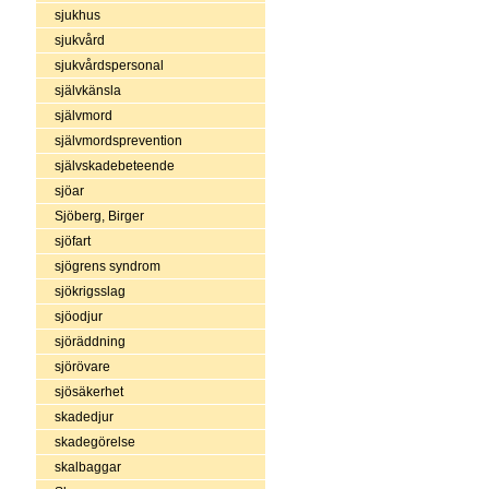
sjukhus
sjukvård
sjukvårdspersonal
självkänsla
självmord
självmordsprevention
självskadebeteende
sjöar
Sjöberg, Birger
sjöfart
sjögrens syndrom
sjökrigsslag
sjöodjur
sjöräddning
sjörövare
sjösäkerhet
skadedjur
skadegörelse
skalbaggar