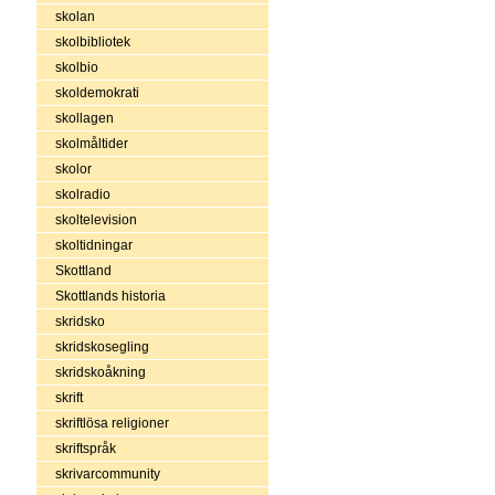
skolan
skolbibliotek
skolbio
skoldemokrati
skollagen
skolmåltider
skolor
skolradio
skoltelevision
skoltidningar
Skottland
Skottlands historia
skridsko
skridskosegling
skridskoåkning
skrift
skriftlösa religioner
skriftspråk
skrivarcommunity