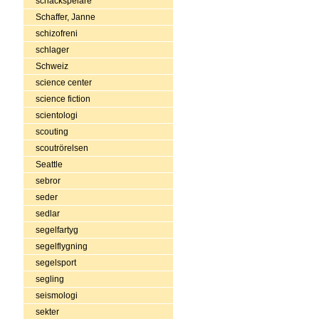
schackspelare
Schaffer, Janne
schizofreni
schlager
Schweiz
science center
science fiction
scientologi
scouting
scoutrörelsen
Seattle
sebror
seder
sedlar
segelfartyg
segelflygning
segelsport
segling
seismologi
sekter