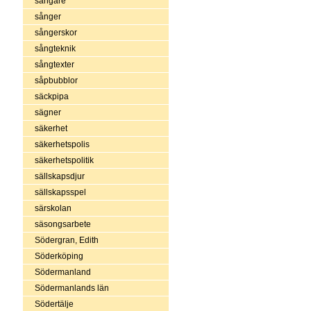
sångare
sånger
sångerskor
sångteknik
sångtexter
såpbubblor
säckpipa
sägner
säkerhet
säkerhetspolis
säkerhetspolitik
sällskapsdjur
sällskapsspel
särskolan
säsongsarbete
Södergran, Edith
Söderköping
Södermanland
Södermanlands län
Södertälje