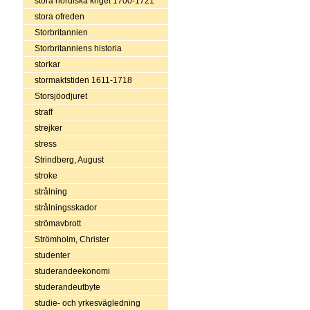
stora nordiska kriget 1700-1721
stora ofreden
Storbritannien
Storbritanniens historia
storkar
stormaktstiden 1611-1718
Storsjöodjuret
straff
strejker
stress
Strindberg, August
stroke
strålning
strålningsskador
strömavbrott
Strömholm, Christer
studenter
studerandeekonomi
studerandeutbyte
studie- och yrkesvägledning