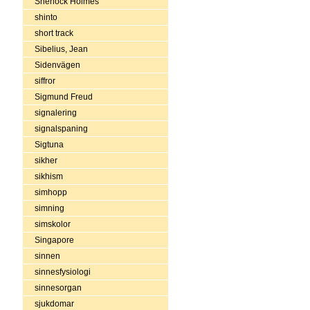
Sherlock Holmes
shinto
short track
Sibelius, Jean
Sidenvägen
siffror
Sigmund Freud
signalering
signalspaning
Sigtuna
sikher
sikhism
simhopp
simning
simskolor
Singapore
sinnen
sinnesfysiologi
sinnesorgan
sjukdomar