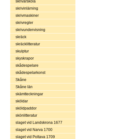
skrivarskola
skrivinlärning
skrivmaskiner
skrivregler
skrivundervisning
skräck
skräcklitteratur
skulptur
skyskrapor
skådespelare
skådespelarkonst
Skåne
Skåne län
skämtteckningar
sköldar
sköldpaddor
skönlitteratur
slaget vid Landskrona 1677
slaget vid Narva 1700
slaget vid Poltava 1709