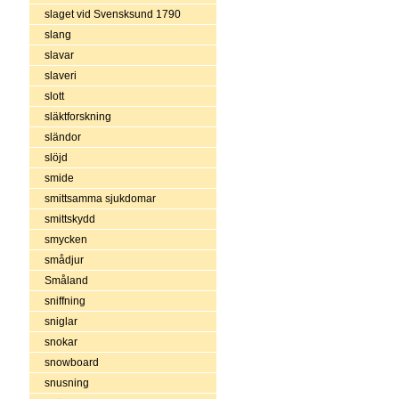
slaget vid Svensksund 1790
slang
slavar
slaveri
slott
släktforskning
sländor
slöjd
smide
smittsamma sjukdomar
smittskydd
smycken
smådjur
Småland
sniffning
sniglar
snokar
snowboard
snusning