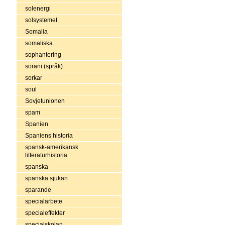
solenergi
solsystemet
Somalia
somaliska
sophantering
sorani (språk)
sorkar
soul
Sovjetunionen
spam
Spanien
Spaniens historia
spansk-amerikansk
litteraturhistoria
spanska
spanska sjukan
sparande
specialarbete
specialeffekter
specialskolan