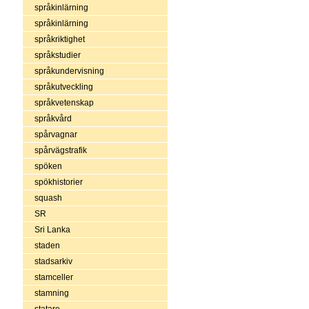
språkinlärning
språkinlärning
språkriktighet
språkstudier
språkundervisning
språkutveckling
språkvetenskap
språkvård
spårvagnar
spårvägstrafik
spöken
spökhistorier
squash
SR
Sri Lanka
staden
stadsarkiv
stamceller
stamning
statare