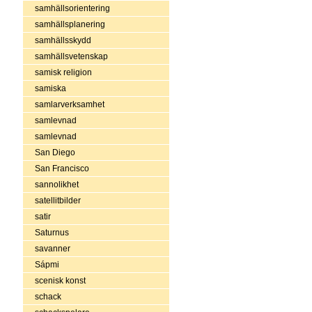
samhällsorientering
samhällsplanering
samhällsskydd
samhällsvetenskap
samisk religion
samiska
samlarverksamhet
samlevnad
samlevnad
San Diego
San Francisco
sannolikhet
satellitbilder
satir
Saturnus
savanner
Sápmi
scenisk konst
schack