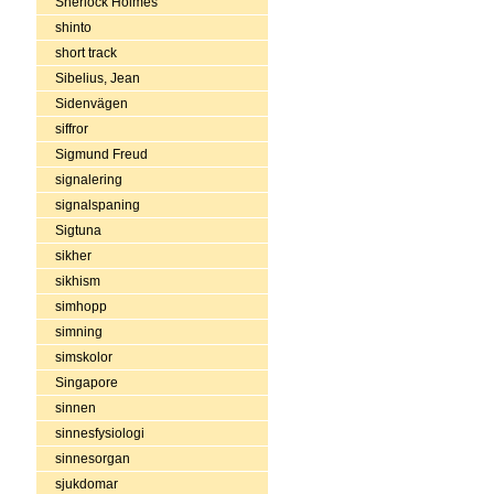
Sherlock Holmes
shinto
short track
Sibelius, Jean
Sidenvägen
siffror
Sigmund Freud
signalering
signalspaning
Sigtuna
sikher
sikhism
simhopp
simning
simskolor
Singapore
sinnen
sinnesfysiologi
sinnesorgan
sjukdomar