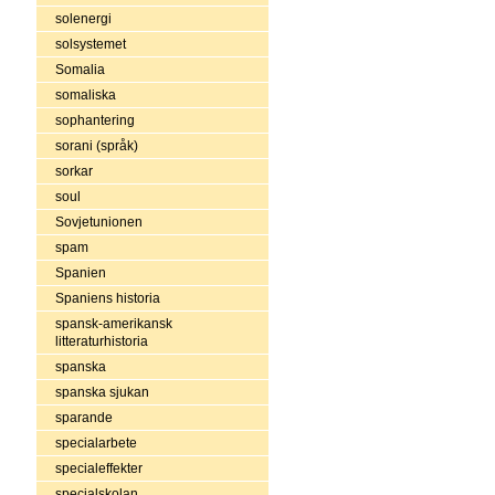
solenergi
solsystemet
Somalia
somaliska
sophantering
sorani (språk)
sorkar
soul
Sovjetunionen
spam
Spanien
Spaniens historia
spansk-amerikansk
litteraturhistoria
spanska
spanska sjukan
sparande
specialarbete
specialeffekter
specialskolan