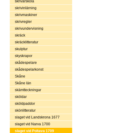
skrivarskola
skrivinlärning
skrivmaskiner
skrivregler
skrivundervisning
skräck
skräcklitteratur
skulptur
skyskrapor
skådespelare
skådespelarkonst
Skåne
Skåne län
skämtteckningar
sköldar
sköldpaddor
skönlitteratur
slaget vid Landskrona 1677
slaget vid Narva 1700
slaget vid Poltava 1709