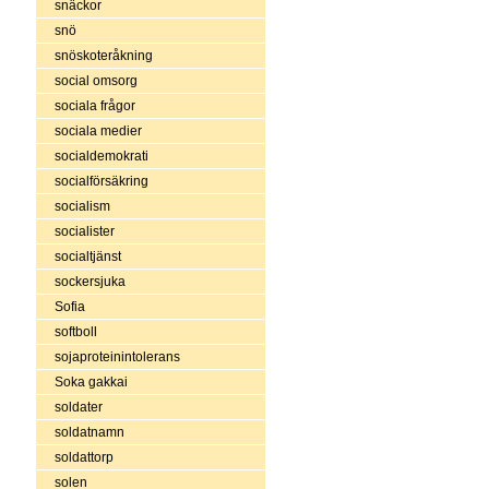
snäckor
snö
snöskoteråkning
social omsorg
sociala frågor
sociala medier
socialdemokrati
socialförsäkring
socialism
socialister
socialtjänst
sockersjuka
Sofia
softboll
sojaproteinintolerans
Soka gakkai
soldater
soldatnamn
soldattorp
solen