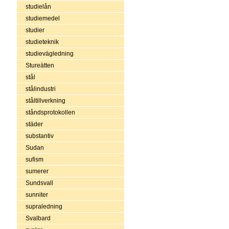
studielån
studiemedel
studier
studieteknik
studievägledning
Stureätten
stål
stålindustri
ståltillverkning
ståndsprotokollen
städer
substantiv
Sudan
sufism
sumerer
Sundsvall
sunniter
supraledning
Svalbard