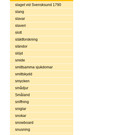
slaget vid Svensksund 1790
slang
slavar
slaveri
slott
släktforskning
sländor
slöjd
smide
smittsamma sjukdomar
smittskydd
smycken
smådjur
Småland
sniffning
sniglar
snokar
snowboard
snusning