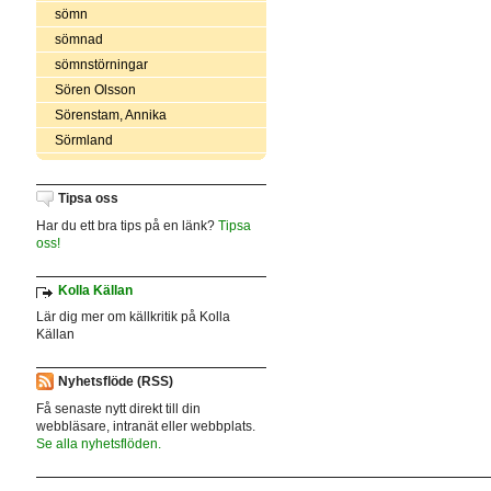
sömn
sömnad
sömnstörningar
Sören Olsson
Sörenstam, Annika
Sörmland
Tipsa oss
Har du ett bra tips på en länk?
Tipsa
oss!
Kolla Källan
Lär dig mer om källkritik på Kolla
Källan
Nyhetsflöde (RSS)
Få senaste nytt direkt till din
webbläsare, intranät eller webbplats.
Se alla nyhetsflöden.