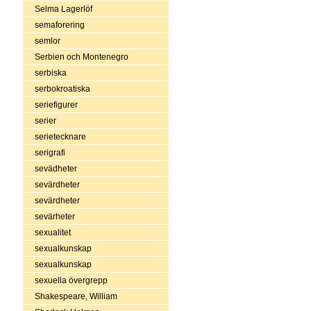
Selma Lagerlöf
semaforering
semlor
Serbien och Montenegro
serbiska
serbokroatiska
seriefigurer
serier
serietecknare
serigrafi
sevädheter
sevärdheter
sevärdheter
sevärheter
sexualitet
sexualkunskap
sexualkunskap
sexuella övergrepp
Shakespeare, William