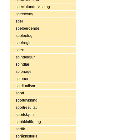
specialundervisning
speedway
spel
spelberoende
speleologi
spelregler
spex
spindeldjur
spindlar
spionage
spioner
spiritualism
sport
sportdykning
sportresultat
sportskytte
sprïåkinlärning
språk
språkhistoria