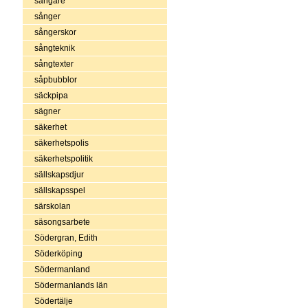
sångare
sånger
sångerskor
sångteknik
sångtexter
såpbubblor
säckpipa
sägner
säkerhet
säkerhetspolis
säkerhetspolitik
sällskapsdjur
sällskapsspel
särskolan
säsongsarbete
Södergran, Edith
Söderköping
Södermanland
Södermanlands län
Södertälje