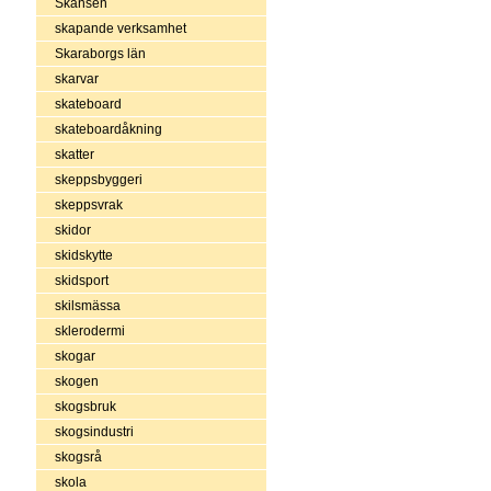
Skansen
skapande verksamhet
Skaraborgs län
skarvar
skateboard
skateboardåkning
skatter
skeppsbyggeri
skeppsvrak
skidor
skidskytte
skidsport
skilsmässa
sklerodermi
skogar
skogen
skogsbruk
skogsindustri
skogsrå
skola