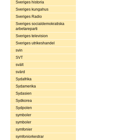
Sveriges historia
Sveriges kungahus
Sveriges Radio
Sveriges socialdemokratiska
arbetareparti
Sveriges television
Sveriges utrikeshandel
svin
SVT
svält
svärd
Sydafrika
Sydamerika
Sydasien
Sydkorea
Sydpolen
symboler
symboler
symfonier
symfoniorkestrar