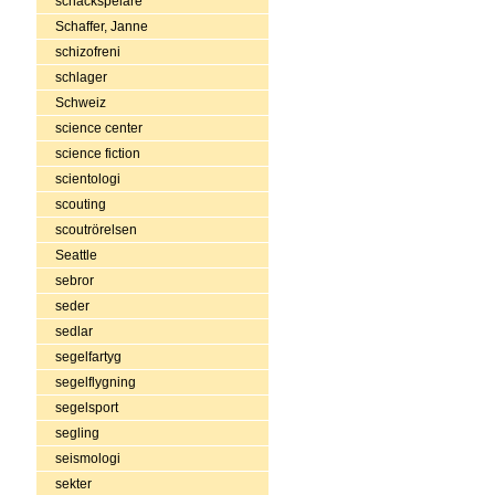
schackspelare
Schaffer, Janne
schizofreni
schlager
Schweiz
science center
science fiction
scientologi
scouting
scoutrörelsen
Seattle
sebror
seder
sedlar
segelfartyg
segelflygning
segelsport
segling
seismologi
sekter