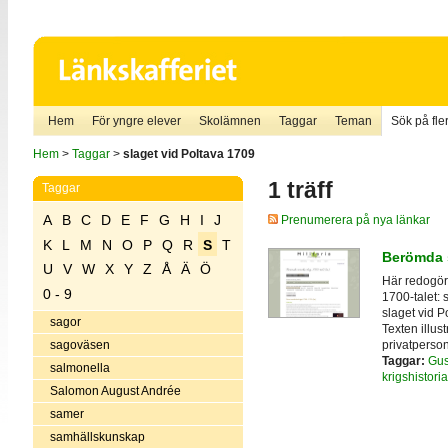
Hem
För yngre elever
Skolämnen
Taggar
Teman
Sök på fler
Hem
>
Taggar
>
slaget vid Poltava 1709
1 träff
Taggar
A
B
C
D
E
F
G
H
I
J
Prenumerera på nya länkar
K
L
M
N
O
P
Q
R
S
T
Berömda s
U
V
W
X
Y
Z
Å
Ä
Ö
Här redogör
0 - 9
1700-talet: 
slaget vid 
sagor
Texten illus
privatperson
sagoväsen
Taggar:
Gust
salmonella
krigshistoria
Salomon August Andrée
samer
samhällskunskap