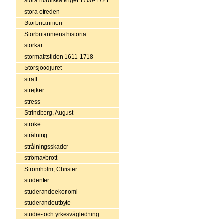
stora nordiska kriget 1700-1721
stora ofreden
Storbritannien
Storbritanniens historia
storkar
stormaktstiden 1611-1718
Storsjöodjuret
straff
strejker
stress
Strindberg, August
stroke
strålning
strålningsskador
strömavbrott
Strömholm, Christer
studenter
studerandeekonomi
studerandeutbyte
studie- och yrkesvägledning