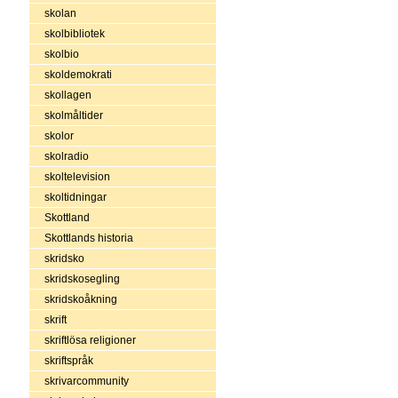
skolan
skolbibliotek
skolbio
skoldemokrati
skollagen
skolmåltider
skolor
skolradio
skoltelevision
skoltidningar
Skottland
Skottlands historia
skridsko
skridskosegling
skridskoåkning
skrift
skriftlösa religioner
skriftspråk
skrivarcommunity