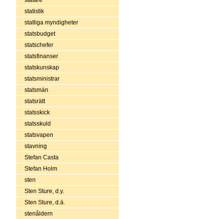
statistik
statliga myndigheter
statsbudget
statschefer
statsfinanser
statskunskap
statsministrar
statsmän
statsrätt
statsskick
statsskuld
statsvapen
stavning
Stefan Casta
Stefan Holm
sten
Sten Sture, d.y.
Sten Sture, d.ä.
stenåldern