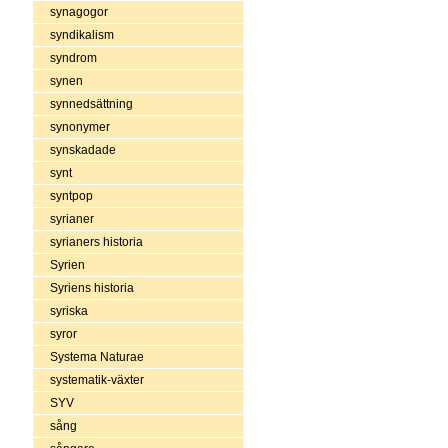
synagogor
syndikalism
syndrom
synen
synnedsättning
synonymer
synskadade
synt
syntpop
syrianer
syrianers historia
Syrien
Syriens historia
syriska
syror
Systema Naturae
systematik-växter
SYV
sång