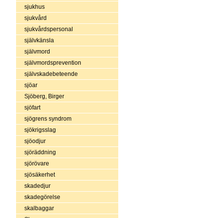
sjukhus
sjukvård
sjukvårdspersonal
självkänsla
självmord
självmordsprevention
självskadebeteende
sjöar
Sjöberg, Birger
sjöfart
sjögrens syndrom
sjökrigsslag
sjöodjur
sjöräddning
sjörövare
sjösäkerhet
skadedjur
skadegörelse
skalbaggar