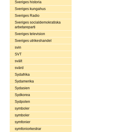
Sveriges historia
Sveriges kungahus
Sveriges Radio
Sveriges socialdemokratiska
arbetareparti
Sveriges television
Sveriges utrikeshandel
svin
SVT
svält
svärd
Sydafrika
Sydamerika
Sydasien
Sydkorea
Sydpolen
symboler
symboler
symfonier
symfoniorkestrar