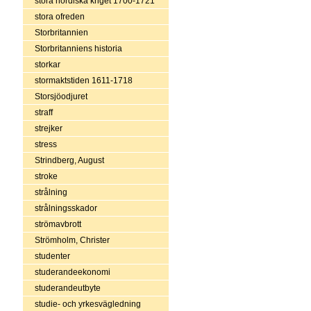
stora nordiska kriget 1700-1721
stora ofreden
Storbritannien
Storbritanniens historia
storkar
stormaktstiden 1611-1718
Storsjöodjuret
straff
strejker
stress
Strindberg, August
stroke
strålning
strålningsskador
strömavbrott
Strömholm, Christer
studenter
studerandeekonomi
studerandeutbyte
studie- och yrkesvägledning