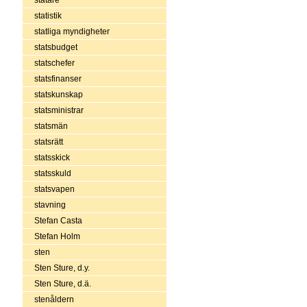
statistik
statliga myndigheter
statsbudget
statschefer
statsfinanser
statskunskap
statsministrar
statsmän
statsrätt
statsskick
statsskuld
statsvapen
stavning
Stefan Casta
Stefan Holm
sten
Sten Sture, d.y.
Sten Sture, d.ä.
stenåldern