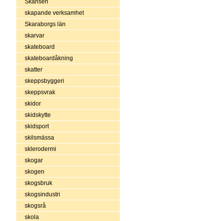
Skansen
skapande verksamhet
Skaraborgs län
skarvar
skateboard
skateboardåkning
skatter
skeppsbyggeri
skeppsvrak
skidor
skidskytte
skidsport
skilsmässa
sklerodermi
skogar
skogen
skogsbruk
skogsindustri
skogsrå
skola