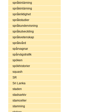
språkinlärning
språkinlärning
språkriktighet
språkstudier
språkundervisning
språkutveckling
språkvetenskap
språkvård
spårvagnar
spårvägstrafik
spöken
spökhistorier
squash
SR
Sri Lanka
staden
stadsarkiv
stamceller
stamning
statare