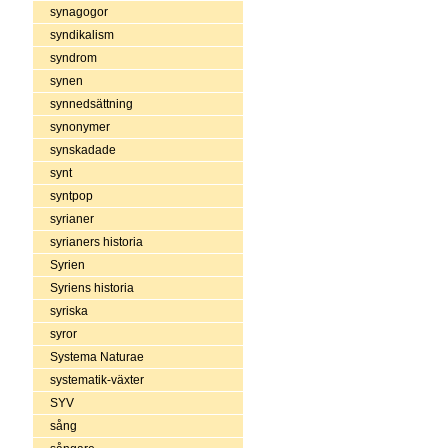
synagogor
syndikalism
syndrom
synen
synnedsättning
synonymer
synskadade
synt
syntpop
syrianer
syrianers historia
Syrien
Syriens historia
syriska
syror
Systema Naturae
systematik-växter
SYV
sång