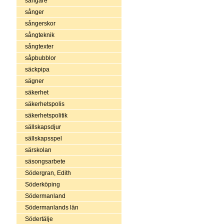
sångare
sånger
sångerskor
sångteknik
sångtexter
såpbubblor
säckpipa
sägner
säkerhet
säkerhetspolis
säkerhetspolitik
sällskapsdjur
sällskapsspel
särskolan
säsongsarbete
Södergran, Edith
Söderköping
Södermanland
Södermanlands län
Södertälje