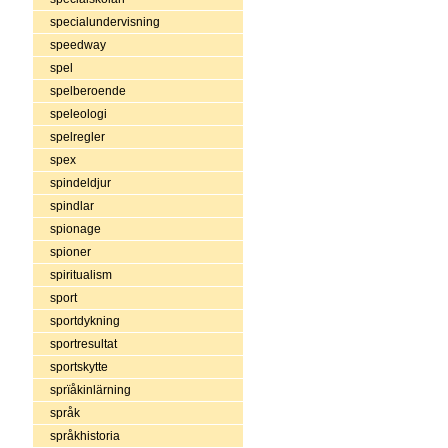
specialundervisning
speedway
spel
spelberoende
speleologi
spelregler
spex
spindeldjur
spindlar
spionage
spioner
spiritualism
sport
sportdykning
sportresultat
sportskytte
sprïåkinlärning
språk
språkhistoria