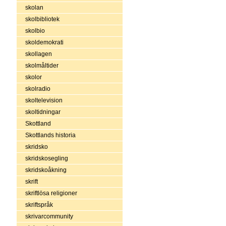
skolan
skolbibliotek
skolbio
skoldemokrati
skollagen
skolmåltider
skolor
skolradio
skoltelevision
skoltidningar
Skottland
Skottlands historia
skridsko
skridskosegling
skridskoåkning
skrift
skriftlösa religioner
skriftspråk
skrivarcommunity