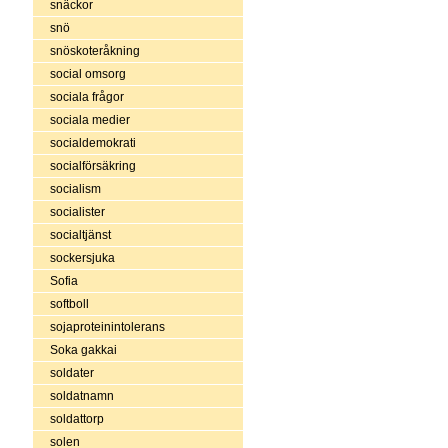
snäckor
snö
snöskoteråkning
social omsorg
sociala frågor
sociala medier
socialdemokrati
socialförsäkring
socialism
socialister
socialtjänst
sockersjuka
Sofia
softboll
sojaproteinintolerans
Soka gakkai
soldater
soldatnamn
soldattorp
solen