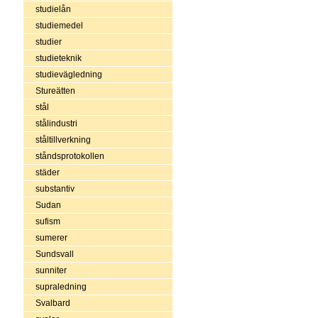
studielån
studiemedel
studier
studieteknik
studievägledning
Stureätten
stål
stålindustri
ståltillverkning
ståndsprotokollen
städer
substantiv
Sudan
sufism
sumerer
Sundsvall
sunniter
supraledning
Svalbard