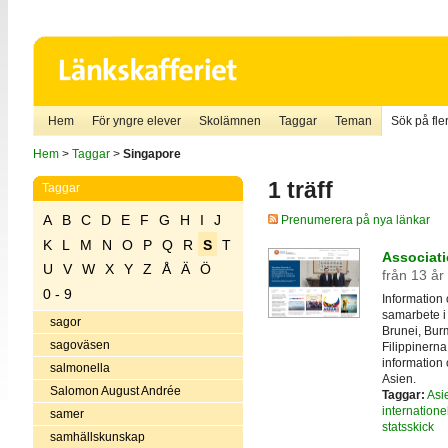
Hem
För yngre elever
Skolämnen
Taggar
Teman
Sök på fler
Hem
>
Taggar
>
Singapore
1 träff
Taggar
A
B
C
D
E
F
G
H
I
J
Prenumerera på nya länkar
K
L
M
N
O
P
Q
R
S
T
Associati
U
V
W
X
Y
Z
Å
Ä
Ö
från 13 år
0 - 9
Information 
samarbete i
sagor
Brunei, Bur
sagoväsen
Filippinern
information
salmonella
Asien.
Salomon August Andrée
Taggar:
Asi
internationel
samer
statsskick
samhällskunskap