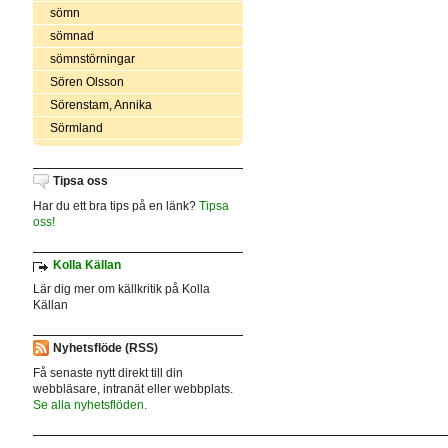
sömn
sömnad
sömnstörningar
Sören Olsson
Sörenstam, Annika
Sörmland
Tipsa oss
Har du ett bra tips på en länk?
Tipsa
oss!
Kolla Källan
Lär dig mer om källkritik på Kolla
Källan
Nyhetsflöde (RSS)
Få senaste nytt direkt till din
webbläsare, intranät eller webbplats.
Se alla nyhetsflöden.