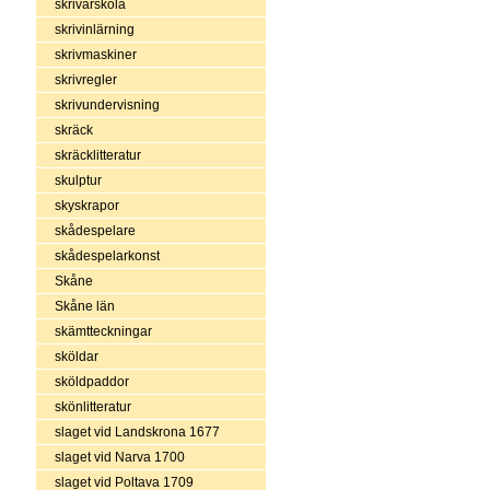
skrivarskola
skrivinlärning
skrivmaskiner
skrivregler
skrivundervisning
skräck
skräcklitteratur
skulptur
skyskrapor
skådespelare
skådespelarkonst
Skåne
Skåne län
skämtteckningar
sköldar
sköldpaddor
skönlitteratur
slaget vid Landskrona 1677
slaget vid Narva 1700
slaget vid Poltava 1709