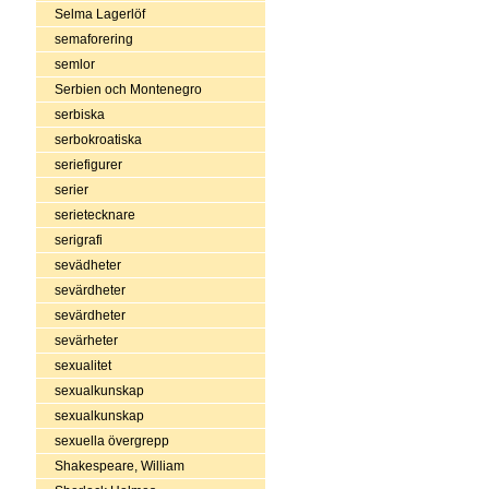
Selma Lagerlöf
semaforering
semlor
Serbien och Montenegro
serbiska
serbokroatiska
seriefigurer
serier
serietecknare
serigrafi
sevädheter
sevärdheter
sevärdheter
sevärheter
sexualitet
sexualkunskap
sexualkunskap
sexuella övergrepp
Shakespeare, William