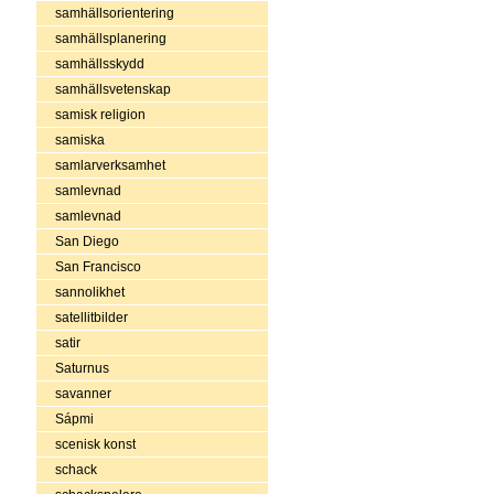
samhällsorientering
samhällsplanering
samhällsskydd
samhällsvetenskap
samisk religion
samiska
samlarverksamhet
samlevnad
samlevnad
San Diego
San Francisco
sannolikhet
satellitbilder
satir
Saturnus
savanner
Sápmi
scenisk konst
schack