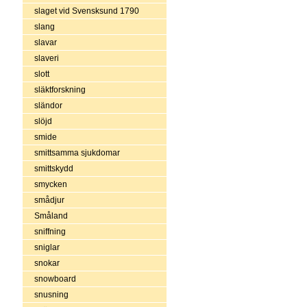
slaget vid Svensksund 1790
slang
slavar
slaveri
slott
släktforskning
sländor
slöjd
smide
smittsamma sjukdomar
smittskydd
smycken
smådjur
Småland
sniffning
sniglar
snokar
snowboard
snusning