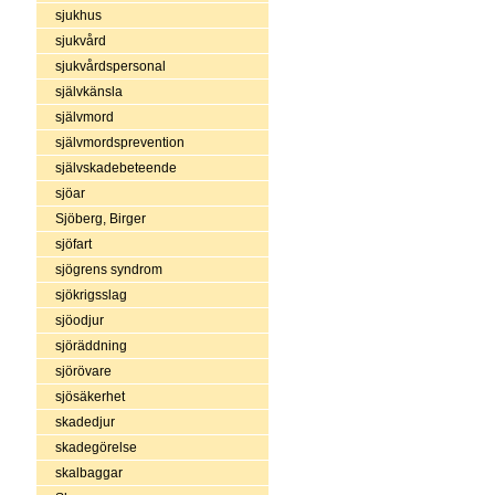
sjukhus
sjukvård
sjukvårdspersonal
självkänsla
självmord
självmordsprevention
självskadebeteende
sjöar
Sjöberg, Birger
sjöfart
sjögrens syndrom
sjökrigsslag
sjöodjur
sjöräddning
sjörövare
sjösäkerhet
skadedjur
skadegörelse
skalbaggar