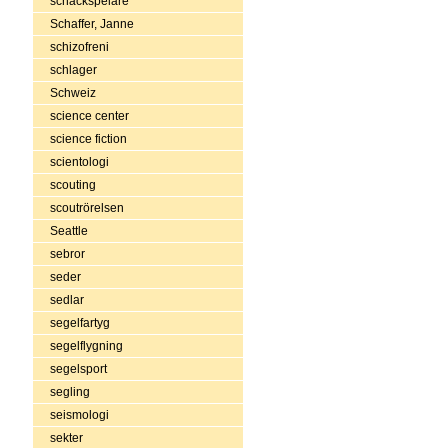
schackspelare
Schaffer, Janne
schizofreni
schlager
Schweiz
science center
science fiction
scientologi
scouting
scoutrörelsen
Seattle
sebror
seder
sedlar
segelfartyg
segelflygning
segelsport
segling
seismologi
sekter