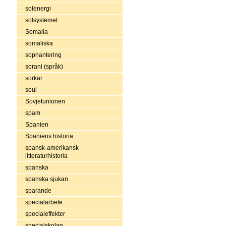
solenergi
solsystemet
Somalia
somaliska
sophantering
sorani (språk)
sorkar
soul
Sovjetunionen
spam
Spanien
Spaniens historia
spansk-amerikansk
litteraturhistoria
spanska
spanska sjukan
sparande
specialarbete
specialeffekter
specialskolan