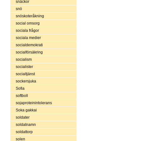
snäckor
snö
snöskoteråkning
social omsorg
sociala frågor
sociala medier
socialdemokrati
socialförsäkring
socialism
socialister
socialtjänst
sockersjuka
Sofia
softboll
sojaproteinintolerans
Soka gakkai
soldater
soldatnamn
soldattorp
solen