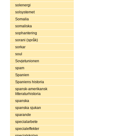
solenergi
solsystemet
Somalia
somaliska
sophantering
sorani (språk)
sorkar
soul
Sovjetunionen
spam
Spanien
Spaniens historia
spansk-amerikansk
litteraturhistoria
spanska
spanska sjukan
sparande
specialarbete
specialeffekter
specialskolan