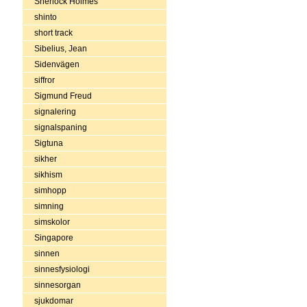
Sherlock Holmes
shinto
short track
Sibelius, Jean
Sidenvägen
siffror
Sigmund Freud
signalering
signalspaning
Sigtuna
sikher
sikhism
simhopp
simning
simskolor
Singapore
sinnen
sinnesfysiologi
sinnesorgan
sjukdomar