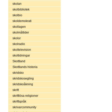
skolan
skolbibliotek
skolbio
skoldemokrati
skollagen
skolmåltider
skolor
skolradio
skoltelevision
skoltidningar
Skottland
Skottlands historia
skridsko
skridskosegling
skridskoåkning
skrift
skriftlösa religioner
skriftspråk
skrivarcommunity