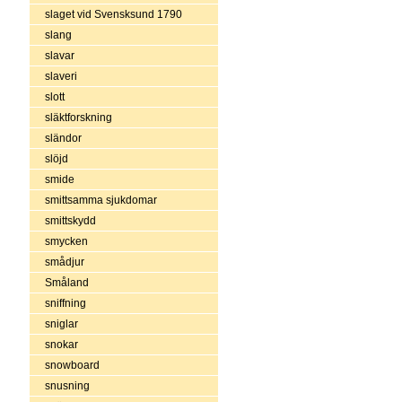
slaget vid Svensksund 1790
slang
slavar
slaveri
slott
släktforskning
sländor
slöjd
smide
smittsamma sjukdomar
smittskydd
smycken
smådjur
Småland
sniffning
sniglar
snokar
snowboard
snusning