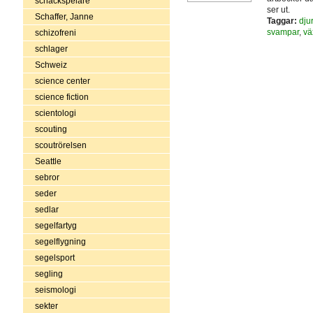
schackspelare
ser ut.
Schaffer, Janne
Taggar:
djur
svampar
,
vä
schizofreni
schlager
Schweiz
science center
science fiction
scientologi
scouting
scoutrörelsen
Seattle
sebror
seder
sedlar
segelfartyg
segelflygning
segelsport
segling
seismologi
sekter