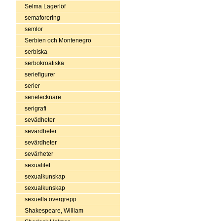
Selma Lagerlöf
semaforering
semlor
Serbien och Montenegro
serbiska
serbokroatiska
seriefigurer
serier
serietecknare
serigrafi
sevädheter
sevärdheter
sevärdheter
sevärheter
sexualitet
sexualkunskap
sexualkunskap
sexuella övergrepp
Shakespeare, William