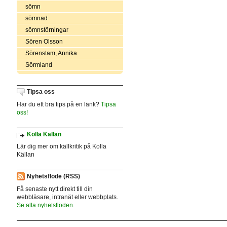
sömn
sömnad
sömnstörningar
Sören Olsson
Sörenstam, Annika
Sörmland
Tipsa oss
Har du ett bra tips på en länk?
Tipsa
oss!
Kolla Källan
Lär dig mer om källkritik på Kolla
Källan
Nyhetsflöde (RSS)
Få senaste nytt direkt till din
webbläsare, intranät eller webbplats.
Se alla nyhetsflöden.