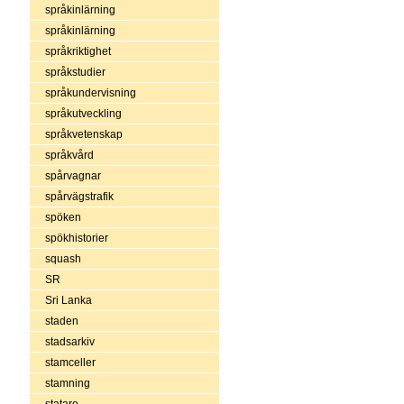
språkinlärning
språkinlärning
språkriktighet
språkstudier
språkundervisning
språkutveckling
språkvetenskap
språkvård
spårvagnar
spårvägstrafik
spöken
spökhistorier
squash
SR
Sri Lanka
staden
stadsarkiv
stamceller
stamning
statare