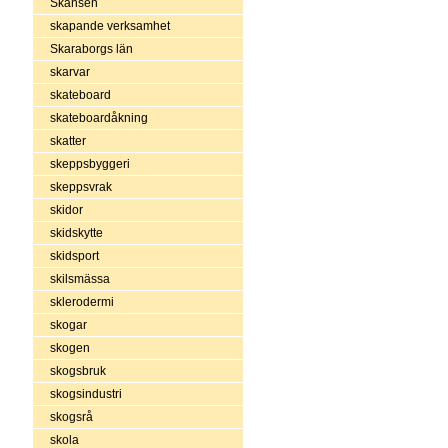
Skansen
skapande verksamhet
Skaraborgs län
skarvar
skateboard
skateboardåkning
skatter
skeppsbyggeri
skeppsvrak
skidor
skidskytte
skidsport
skilsmässa
sklerodermi
skogar
skogen
skogsbruk
skogsindustri
skogsrå
skola