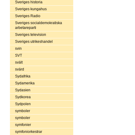
Sveriges historia
Sveriges kungahus
Sveriges Radio
Sveriges socialdemokratiska
arbetareparti
Sveriges television
Sveriges utrikeshandel
svin
SVT
svält
svärd
Sydafrika
Sydamerika
Sydasien
Sydkorea
Sydpolen
symboler
symboler
symfonier
symfoniorkestrar