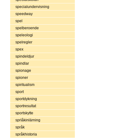
specialundervisning
speedway
spel
spelberoende
speleologi
spelregler
spex
spindeldjur
spindlar
spionage
spioner
spiritualism
sport
sportdykning
sportresultat
sportskytte
sprïåkinlärning
språk
språkhistoria