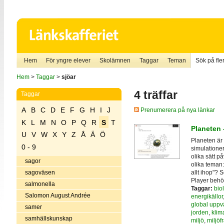
Hem
För yngre elever
Skolämnen
Taggar
Teman
Sök på fler
Hem
>
Taggar
>
sjöar
4 träffar
Taggar
A
B
C
D
E
F
G
H
I
J
Prenumerera på nya länkar
K
L
M
N
O
P
Q
R
S
T
Planeten 
U
V
W
X
Y
Z
Å
Ä
Ö
Planeten är 
0 - 9
simulatione
olika sätt på
sagor
olika teman: 
allt ihop"? S
sagoväsen
Player behö
salmonella
Taggar:
bio
Salomon August Andrée
energikällor
global upp
samer
jorden
,
klim
samhällskunskap
miljö
,
miljöf