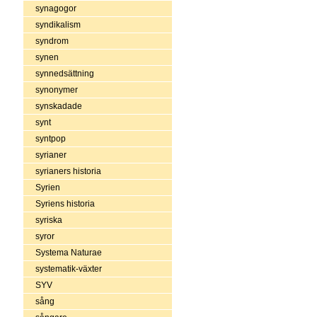
synagogor
syndikalism
syndrom
synen
synnedsättning
synonymer
synskadade
synt
syntpop
syrianer
syrianers historia
Syrien
Syriens historia
syriska
syror
Systema Naturae
systematik-växter
SYV
sång