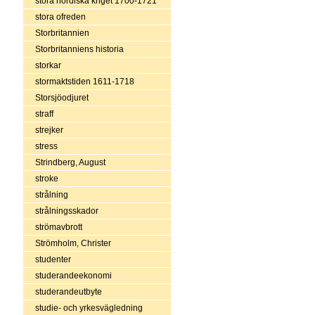
stora nordiska kriget 1700-1721
stora ofreden
Storbritannien
Storbritanniens historia
storkar
stormaktstiden 1611-1718
Storsjöodjuret
straff
strejker
stress
Strindberg, August
stroke
strålning
strålningsskador
strömavbrott
Strömholm, Christer
studenter
studerandeekonomi
studerandeutbyte
studie- och yrkesvägledning