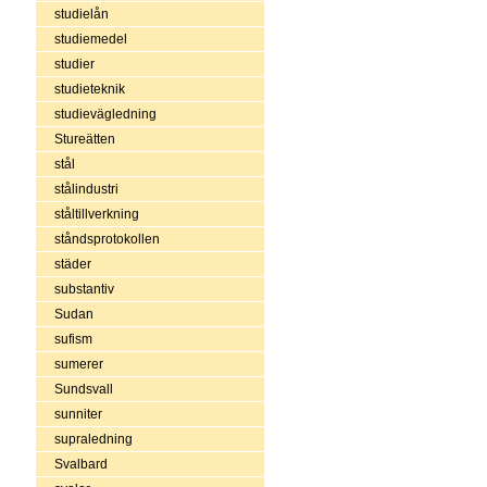
studielån
studiemedel
studier
studieteknik
studievägledning
Stureätten
stål
stålindustri
ståltillverkning
ståndsprotokollen
städer
substantiv
Sudan
sufism
sumerer
Sundsvall
sunniter
supraledning
Svalbard