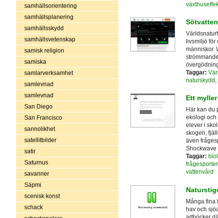
växthuseffe
samhällsorientering
samhällsplanering
Sötvatte
samhällsskydd
Världsnaturf
samhällsvetenskap
livsmiljö fö
människor. 
samisk religion
strömmande 
samiska
övergödning 
Taggar:
Vär
samlarverksamhet
naturskydd
,
samlevnad
samlevnad
Ett myller
San Diego
Här kan du p
ekologi och 
San Francisco
elever i sko
sannolikhet
skogen, fjäll
satellitbilder
även frågesp
Shockwave P
satir
Taggar:
bio
Saturnus
frågesporter
vattenvård
savanner
Sápmi
Naturstig
scenisk konst
Många fina 
schack
hav och sjöa
artböcker dä