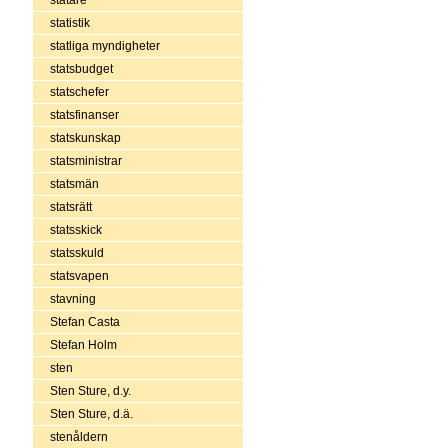
statistik
statliga myndigheter
statsbudget
statschefer
statsfinanser
statskunskap
statsministrar
statsmän
statsrätt
statsskick
statsskuld
statsvapen
stavning
Stefan Casta
Stefan Holm
sten
Sten Sture, d.y.
Sten Sture, d.ä.
stenåldern