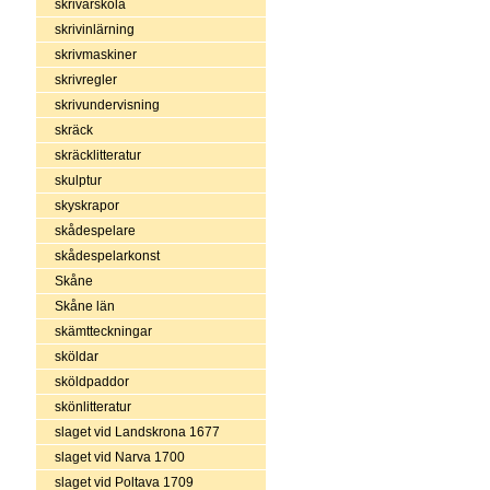
skrivarskola
skrivinlärning
skrivmaskiner
skrivregler
skrivundervisning
skräck
skräcklitteratur
skulptur
skyskrapor
skådespelare
skådespelarkonst
Skåne
Skåne län
skämtteckningar
sköldar
sköldpaddor
skönlitteratur
slaget vid Landskrona 1677
slaget vid Narva 1700
slaget vid Poltava 1709