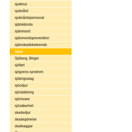
sjukhus
sjukvård
sjukvårdspersonal
självkänsla
självmord
självmordsprevention
självskadebeteende
sjöar
Sjöberg, Birger
sjöfart
sjögrens syndrom
sjökrigsslag
sjöodjur
sjöräddning
sjörövare
sjösäkerhet
skadedjur
skadegörelse
skalbaggar