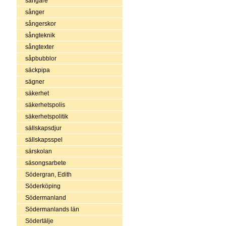
sångare
sånger
sångerskor
sångteknik
sångtexter
såpbubblor
säckpipa
sägner
säkerhet
säkerhetspolis
säkerhetspolitik
sällskapsdjur
sällskapsspel
särskolan
säsongsarbete
Södergran, Edith
Söderköping
Södermanland
Södermanlands län
Södertälje