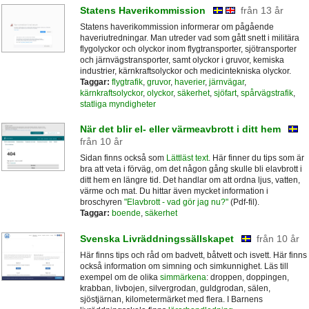
Statens Haverikommission
från 13 år
Statens haverikommission informerar om pågående
haveriutredningar. Man utreder vad som gått snett i militära
flygolyckor och olyckor inom flygtransporter, sjötransporter
och järnvägstransporter, samt olyckor i gruvor, kemiska
industrier, kärnkraftsolyckor och medicintekniska olyckor.
Taggar:
flygtrafik
,
gruvor
,
haverier
,
järnvägar
,
kärnkraftsolyckor
,
olyckor
,
säkerhet
,
sjöfart
,
spårvägstrafik
,
statliga myndigheter
När det blir el- eller värmeavbrott i ditt hem
från 10 år
Sidan finns också som
Lättläst text
. Här finner du tips som är
bra att veta i förväg, om det någon gång skulle bli elavbrott i
ditt hem en längre tid. Det handlar om att ordna ljus, vatten,
värme och mat. Du hittar även mycket information i
broschyren
"Elavbrott - vad gör jag nu?"
(Pdf-fil).
Taggar:
boende
,
säkerhet
Svenska Livräddningssällskapet
från 10 år
Här finns tips och råd om badvett, båtvett och isvett. Här finns
också information om simning och simkunnighet. Läs till
exempel om de olika
simmärkena
: droppen, doppingen,
krabban, livbojen, silvergrodan, guldgrodan, sälen,
sjöstjärnan, kilometermärket med flera. I Barnens