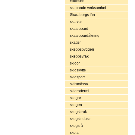
Skansen
skapande verksamhet
Skaraborgs län
skarvar
skateboard
skateboardåkning
skatter
skeppsbyggeri
skeppsvrak
skidor
skidskytte
skidsport
skilsmässa
sklerodermi
skogar
skogen
skogsbruk
skogsindustri
skogsrå
skola