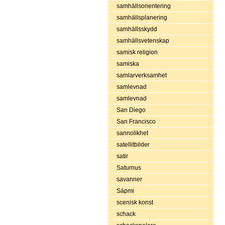
samhällsorientering
samhällsplanering
samhällsskydd
samhällsvetenskap
samisk religion
samiska
samlarverksamhet
samlevnad
samlevnad
San Diego
San Francisco
sannolikhet
satellitbilder
satir
Saturnus
savanner
Sápmi
scenisk konst
schack