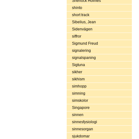
Sherlock Holmes
shinto
short track
Sibelius, Jean
Sidenvägen
siffror
Sigmund Freud
signalering
signalspaning
Sigtuna
sikher
sikhism
simhopp
simning
simskolor
Singapore
sinnen
sinnesfysiologi
sinnesorgan
sjukdomar