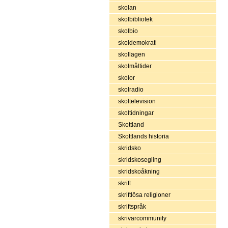
skolan
skolbibliotek
skolbio
skoldemokrati
skollagen
skolmåltider
skolor
skolradio
skoltelevision
skoltidningar
Skottland
Skottlands historia
skridsko
skridskosegling
skridskoåkning
skrift
skriftlösa religioner
skriftspråk
skrivarcommunity