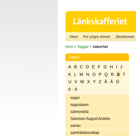
Hem
För yngre elever
Skolämnen
Hem
>
Taggar
>
säkerhet
Taggar
A
B
C
D
E
F
G
H
I
J
K
L
M
N
O
P
Q
R
S
T
U
V
W
X
Y
Z
Å
Ä
Ö
0 - 9
sagor
sagoväsen
salmonella
Salomon August Andrée
samer
samhällskunskap