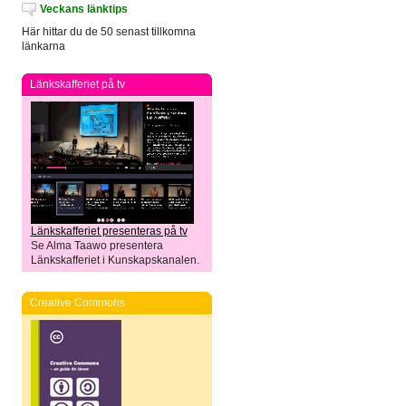
Veckans länktips
Här hittar du de 50 senast tillkomna
länkarna
Länkskafferiet på tv
Länkskafferiet presenteras på tv
Se Alma Taawo presentera
Länkskafferiet i Kunskapskanalen.
Creative Commons