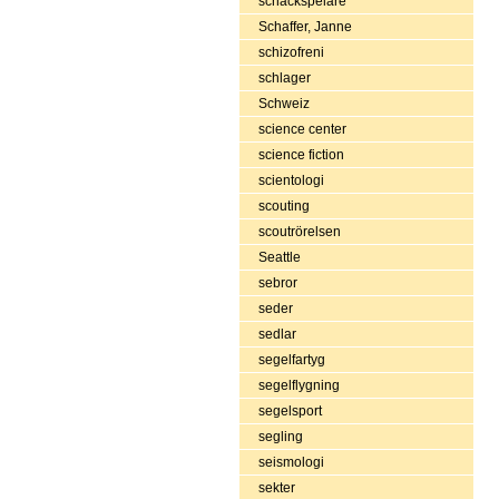
schackspelare
Schaffer, Janne
schizofreni
schlager
Schweiz
science center
science fiction
scientologi
scouting
scoutrörelsen
Seattle
sebror
seder
sedlar
segelfartyg
segelflygning
segelsport
segling
seismologi
sekter