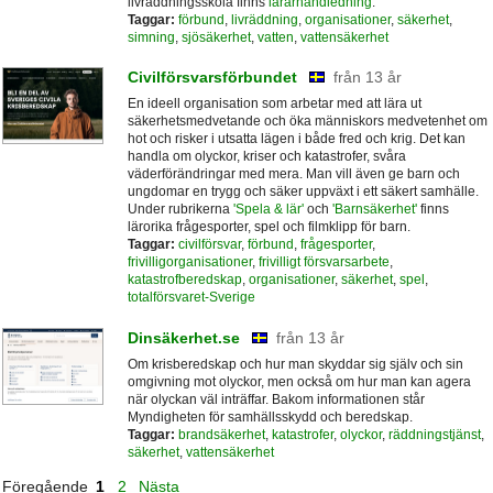
livräddningsskola finns
lärarhandledning
.
Taggar:
förbund
,
livräddning
,
organisationer
,
säkerhet
,
simning
,
sjösäkerhet
,
vatten
,
vattensäkerhet
Civilförsvarsförbundet
från 13 år
En ideell organisation som arbetar med att lära ut
säkerhetsmedvetande och öka människors medvetenhet om
hot och risker i utsatta lägen i både fred och krig. Det kan
handla om olyckor, kriser och katastrofer, svåra
väderförändringar med mera. Man vill även ge barn och
ungdomar en trygg och säker uppväxt i ett säkert samhälle.
Under rubrikerna
'Spela & lär'
och
'Barnsäkerhet'
finns
lärorika frågesporter, spel och filmklipp för barn.
Taggar:
civilförsvar
,
förbund
,
frågesporter
,
frivilligorganisationer
,
frivilligt försvarsarbete
,
katastrofberedskap
,
organisationer
,
säkerhet
,
spel
,
totalförsvaret-Sverige
Dinsäkerhet.se
från 13 år
Om krisberedskap och hur man skyddar sig själv och sin
omgivning mot olyckor, men också om hur man kan agera
när olyckan väl inträffar. Bakom informationen står
Myndigheten för samhällsskydd och beredskap.
Taggar:
brandsäkerhet
,
katastrofer
,
olyckor
,
räddningstjänst
,
säkerhet
,
vattensäkerhet
Föregående
1
2
Nästa