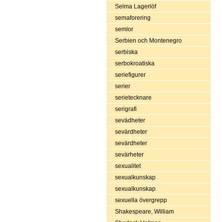
Selma Lagerlöf
semaforering
semlor
Serbien och Montenegro
serbiska
serbokroatiska
seriefigurer
serier
serietecknare
serigrafi
sevädheter
sevärdheter
sevärdheter
sevärheter
sexualitet
sexualkunskap
sexualkunskap
sexuella övergrepp
Shakespeare, William