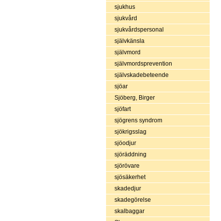
sjukhus
sjukvård
sjukvårdspersonal
självkänsla
självmord
självmordsprevention
självskadebeteende
sjöar
Sjöberg, Birger
sjöfart
sjögrens syndrom
sjökrigsslag
sjöodjur
sjöräddning
sjörövare
sjösäkerhet
skadedjur
skadegörelse
skalbaggar