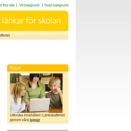
 this site
Vit bakgrund
Svart bakgrund
feriet
Taggar
Utforska innehållet i Länkskafferiet
genom våra
taggar
.