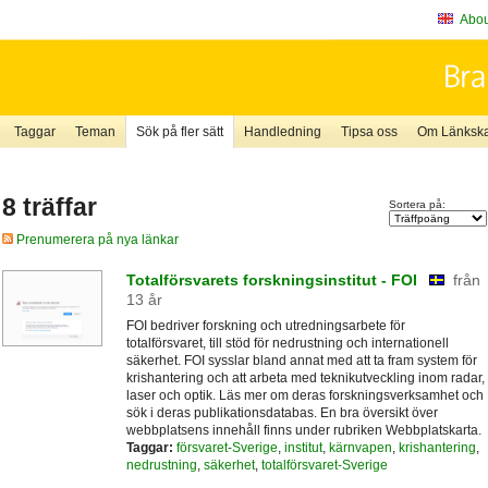
About
Taggar
Teman
Sök på fler sätt
Handledning
Tipsa oss
Om Länkskaf
8 träffar
Sortera på:
Prenumerera på nya länkar
Totalförsvarets forskningsinstitut - FOI
från
13 år
FOI bedriver forskning och utredningsarbete för
totalförsvaret, till stöd för nedrustning och internationell
säkerhet. FOI sysslar bland annat med att ta fram system för
krishantering och att arbeta med teknikutveckling inom radar,
laser och optik. Läs mer om deras forskningsverksamhet och
sök i deras publikationsdatabas. En bra översikt över
webbplatsens innehåll finns under rubriken Webbplatskarta.
Taggar:
försvaret-Sverige
,
institut
,
kärnvapen
,
krishantering
,
nedrustning
,
säkerhet
,
totalförsvaret-Sverige