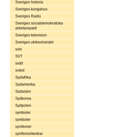
Sveriges historia
Sveriges kungahus
Sveriges Radio
Sveriges socialdemokratiska
arbetareparti
Sveriges television
Sveriges utrikeshandel
svin
SVT
svält
svärd
Sydafrika
Sydamerika
Sydasien
Sydkorea
Sydpolen
symboler
symboler
symfonier
symfoniorkestrar