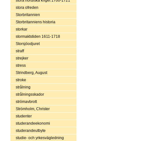
stora nordiska kriget 1700-1721
stora ofreden
Storbritannien
Storbritanniens historia
storkar
stormaktstiden 1611-1718
Storsjöodjuret
straff
strejker
stress
Strindberg, August
stroke
strålning
strålningsskador
strömavbrott
Strömholm, Christer
studenter
studerandeekonomi
studerandeutbyte
studie- och yrkesvägledning