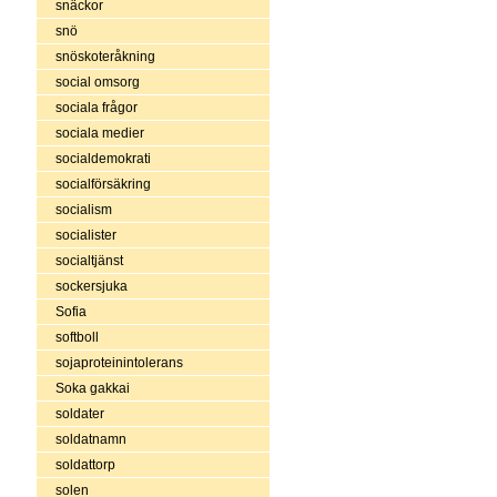
snäckor
snö
snöskoteråkning
social omsorg
sociala frågor
sociala medier
socialdemokrati
socialförsäkring
socialism
socialister
socialtjänst
sockersjuka
Sofia
softboll
sojaproteinintolerans
Soka gakkai
soldater
soldatnamn
soldattorp
solen