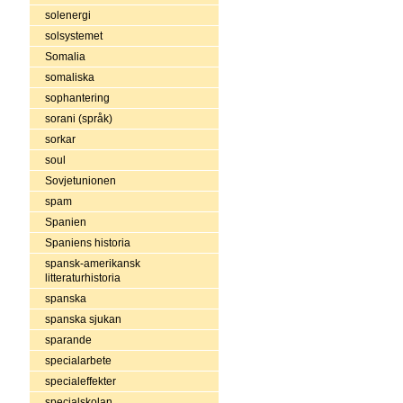
solenergi
solsystemet
Somalia
somaliska
sophantering
sorani (språk)
sorkar
soul
Sovjetunionen
spam
Spanien
Spaniens historia
spansk-amerikansk
litteraturhistoria
spanska
spanska sjukan
sparande
specialarbete
specialeffekter
specialskolan