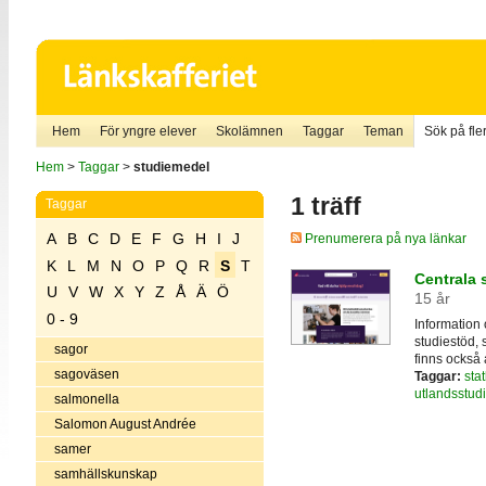
Hem
För yngre elever
Skolämnen
Taggar
Teman
Sök på fler
Hem
>
Taggar
>
studiemedel
1 träff
Taggar
A
B
C
D
E
F
G
H
I
J
Prenumerera på nya länkar
K
L
M
N
O
P
Q
R
S
T
Centrala
U
V
W
X
Y
Z
Å
Ä
Ö
15 år
0 - 9
Information
studiestöd, 
sagor
finns också 
sagoväsen
Taggar:
sta
utlandsstudi
salmonella
Salomon August Andrée
samer
samhällskunskap