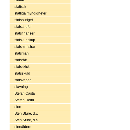
statistik
statliga myndigheter
statsbudget
statschefer
statsfinanser
statskunskap
statsministrar
statsmän
statsrätt
statsskick
statsskuld
statsvapen
stavning
Stefan Casta
Stefan Holm
sten
Sten Sture, d.y.
Sten Sture, d.ä.
stenåldern