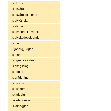
sjukhus
sjukvård
sjukvårdspersonal
självkänsla
självmord
självmordsprevention
självskadebeteende
sjöar
Sjöberg, Birger
sjöfart
sjögrens syndrom
sjökrigsslag
sjöodjur
sjöräddning
sjörövare
sjösäkerhet
skadedjur
skadegörelse
skalbaggar