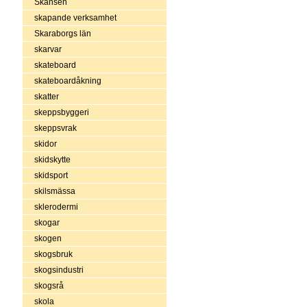
Skansen
skapande verksamhet
Skaraborgs län
skarvar
skateboard
skateboardåkning
skatter
skeppsbyggeri
skeppsvrak
skidor
skidskytte
skidsport
skilsmässa
sklerodermi
skogar
skogen
skogsbruk
skogsindustri
skogsrå
skola