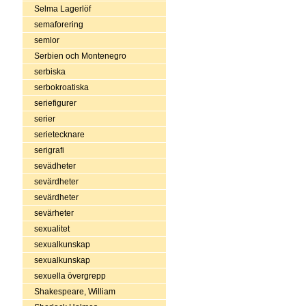
Selma Lagerlöf
semaforering
semlor
Serbien och Montenegro
serbiska
serbokroatiska
seriefigurer
serier
serietecknare
serigrafi
sevädheter
sevärdheter
sevärdheter
sevärheter
sexualitet
sexualkunskap
sexualkunskap
sexuella övergrepp
Shakespeare, William