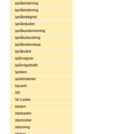
språkinlärning
språkinlärning
språkriktighet
språkstudier
språkundervisning
språkutveckling
språkvetenskap
språkvård
spårvagnar
spårvägstrafik
spöken
spökhistorier
squash
SR
Sri Lanka
staden
stadsarkiv
stamceller
stamning
statare