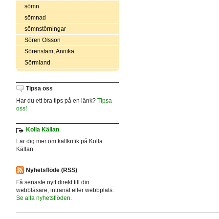
sömn
sömnad
sömnstörningar
Sören Olsson
Sörenstam, Annika
Sörmland
Tipsa oss
Har du ett bra tips på en länk?
Tipsa
oss!
Kolla Källan
Lär dig mer om källkritik på Kolla
Källan
Nyhetsflöde (RSS)
Få senaste nytt direkt till din
webbläsare, intranät eller webbplats.
Se alla nyhetsflöden.