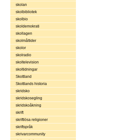
skolan
skolbibliotek
skolbio
skoldemokrati
skollagen
skolmåltider
skolor
skolradio
skoltelevision
skoltidningar
Skottland
Skottlands historia
skridsko
skridskosegling
skridskoåkning
skrift
skriftlösa religioner
skriftspråk
skrivarcommunity