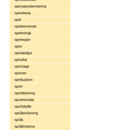
specialundervisning
speedway
spel
spelberoende
speleologi
spelregler
spex
spindeldjur
spindlar
spionage
spioner
spiritualism
sport
sportdykning
sportresultat
sportskytte
sprïåkinlärning
språk
språkhistoria