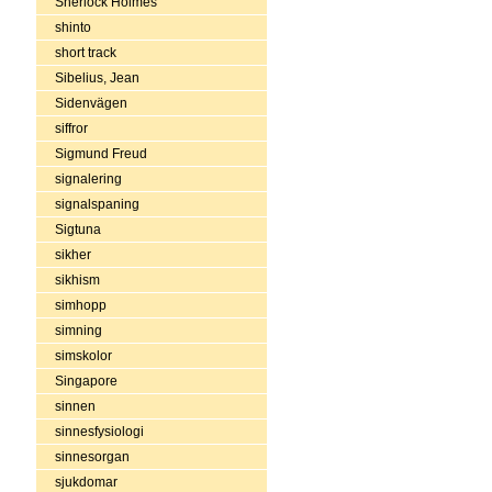
Sherlock Holmes
shinto
short track
Sibelius, Jean
Sidenvägen
siffror
Sigmund Freud
signalering
signalspaning
Sigtuna
sikher
sikhism
simhopp
simning
simskolor
Singapore
sinnen
sinnesfysiologi
sinnesorgan
sjukdomar