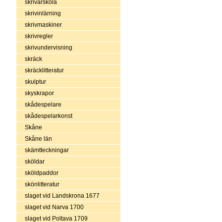
skrivarskola
skrivinlärning
skrivmaskiner
skrivregler
skrivundervisning
skräck
skräcklitteratur
skulptur
skyskrapor
skådespelare
skådespelarkonst
Skåne
Skåne län
skämtteckningar
sköldar
sköldpaddor
skönlitteratur
slaget vid Landskrona 1677
slaget vid Narva 1700
slaget vid Poltava 1709