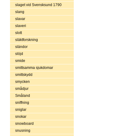
slaget vid Svensksund 1790
slang
slavar
slaveri
slott
släktforskning
sländor
slöjd
smide
smittsamma sjukdomar
smittskydd
smycken
smådjur
Småland
sniffning
sniglar
snokar
snowboard
snusning