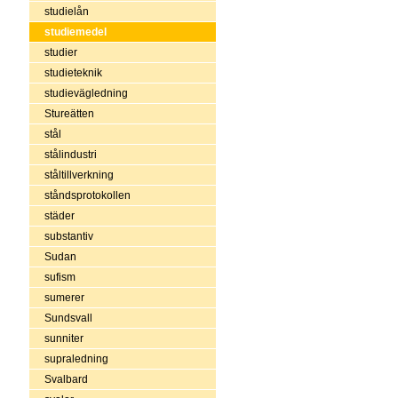
studielån
studiemedel
studier
studieteknik
studievägledning
Stureätten
stål
stålindustri
ståltillverkning
ståndsprotokollen
städer
substantiv
Sudan
sufism
sumerer
Sundsvall
sunniter
supraledning
Svalbard