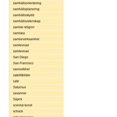
samhällsorientering
samhällsplanering
samhällsskydd
samhällsvetenskap
samisk religion
samiska
samlarverksamhet
samlevnad
samlevnad
San Diego
San Francisco
sannolikhet
satellitbilder
satir
Saturnus
savanner
Sápmi
scenisk konst
schack