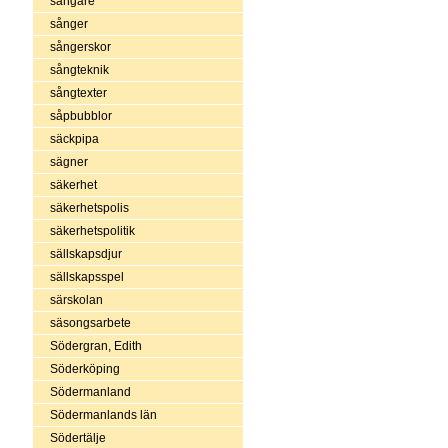
sångare
sånger
sångerskor
sångteknik
sångtexter
såpbubblor
säckpipa
sägner
säkerhet
säkerhetspolis
säkerhetspolitik
sällskapsdjur
sällskapsspel
särskolan
säsongsarbete
Södergran, Edith
Söderköping
Södermanland
Södermanlands län
Södertälje