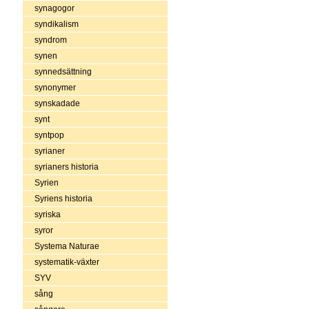
synagogor
syndikalism
syndrom
synen
synnedsättning
synonymer
synskadade
synt
syntpop
syrianer
syrianers historia
Syrien
Syriens historia
syriska
syror
Systema Naturae
systematik-växter
SYV
sång