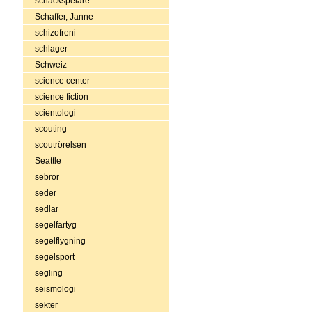
schackspelare
Schaffer, Janne
schizofreni
schlager
Schweiz
science center
science fiction
scientologi
scouting
scoutrörelsen
Seattle
sebror
seder
sedlar
segelfartyg
segelflygning
segelsport
segling
seismologi
sekter