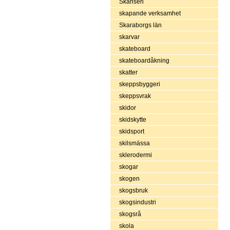
Skansen
skapande verksamhet
Skaraborgs län
skarvar
skateboard
skateboardåkning
skatter
skeppsbyggeri
skeppsvrak
skidor
skidskytte
skidsport
skilsmässa
sklerodermi
skogar
skogen
skogsbruk
skogsindustri
skogsrå
skola