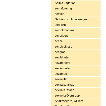
Selma Lagerlöf
semaforering
semlor
Serbien och Montenegro
serbiska
serbokroatiska
seriefigurer
serier
serietecknare
serigrafi
sevädheter
sevärdheter
sevärdheter
sevärheter
sexualitet
sexualkunskap
sexualkunskap
sexuella övergrepp
Shakespeare, William