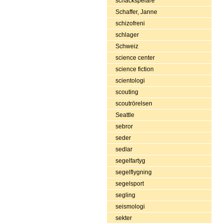
schackspelare
Schaffer, Janne
schizofreni
schlager
Schweiz
science center
science fiction
scientologi
scouting
scoutrörelsen
Seattle
sebror
seder
sedlar
segelfartyg
segelflygning
segelsport
segling
seismologi
sekter