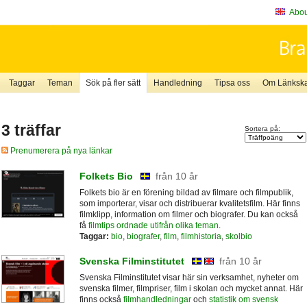
About
Taggar
Teman
Sök på fler sätt
Handledning
Tipsa oss
Om Länkskaf
3 träffar
Sortera på:
Prenumerera på nya länkar
Folkets Bio
från 10 år
Folkets bio är en förening bildad av filmare och filmpublik,
som importerar, visar och distribuerar kvalitetsfilm. Här finns
filmklipp, information om filmer och biografer. Du kan också
få
filmtips ordnade utifrån olika teman
.
Taggar:
bio
,
biografer
,
film
,
filmhistoria
,
skolbio
Svenska Filminstitutet
från 10 år
Svenska Filminstitutet visar här sin verksamhet, nyheter om
svenska filmer, filmpriser, film i skolan och mycket annat. Här
finns också
filmhandledningar
och
statistik om svensk