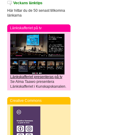
Veckans länktips
Här hittar du de 50 senast tillkomna
länkarna
Länkskafferiet på tv
Länkskafferiet presenteras på tv
Se Alma Taawo presentera
Länkskafferiet i Kunskapskanalen.
Creative Commons