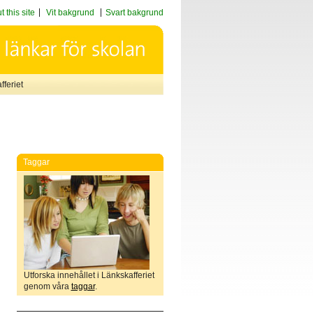
 this site
Vit bakgrund
Svart bakgrund
feriet
Taggar
Utforska innehållet i Länkskafferiet
genom våra
taggar
.