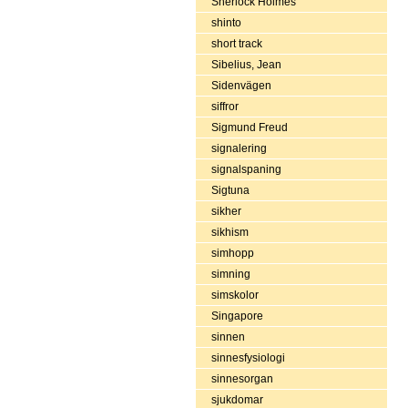
Sherlock Holmes
shinto
short track
Sibelius, Jean
Sidenvägen
siffror
Sigmund Freud
signalering
signalspaning
Sigtuna
sikher
sikhism
simhopp
simning
simskolor
Singapore
sinnen
sinnesfysiologi
sinnesorgan
sjukdomar