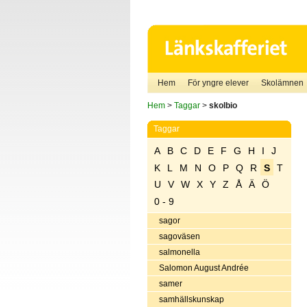
Hem
För yngre elever
Skolämnen
Hem
>
Taggar
>
skolbio
Taggar
A
B
C
D
E
F
G
H
I
J
K
L
M
N
O
P
Q
R
S
T
U
V
W
X
Y
Z
Å
Ä
Ö
0 - 9
sagor
sagoväsen
salmonella
Salomon August Andrée
samer
samhällskunskap