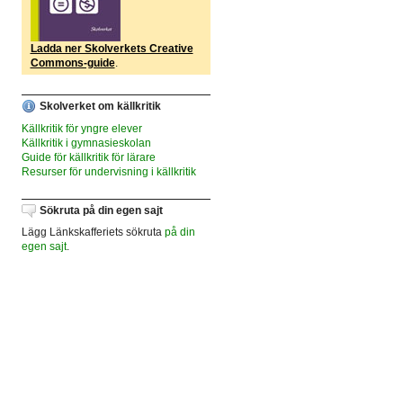
Ladda ner Skolverkets Creative
Commons-guide
.
Skolverket om källkritik
Källkritik för yngre elever
Källkritik i gymnasieskolan
Guide för källkritik för lärare
Resurser för undervisning i källkritik
Sökruta på din egen sajt
Lägg Länkskafferiets sökruta
på din
egen sajt
.