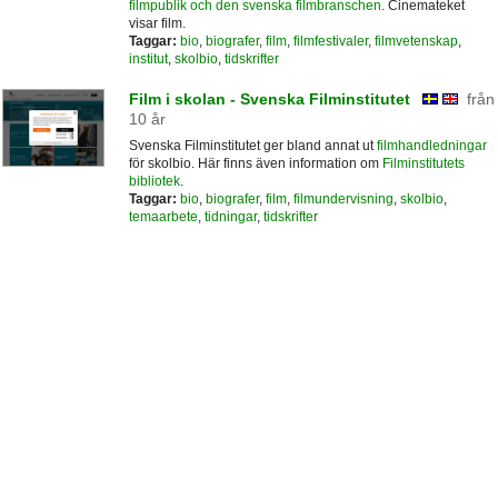
filmpublik och den svenska filmbranschen
. Cinemateket
visar film.
Taggar:
bio
,
biografer
,
film
,
filmfestivaler
,
filmvetenskap
,
institut
,
skolbio
,
tidskrifter
Film i skolan - Svenska Filminstitutet
från
10 år
Svenska Filminstitutet ger bland annat ut
filmhandledningar
för skolbio. Här finns även information om
Filminstitutets
bibliotek
.
Taggar:
bio
,
biografer
,
film
,
filmundervisning
,
skolbio
,
temaarbete
,
tidningar
,
tidskrifter