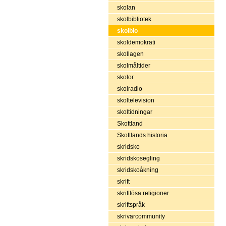
skolan
skolbibliotek
skolbio
skoldemokrati
skollagen
skolmåltider
skolor
skolradio
skoltelevision
skoltidningar
Skottland
Skottlands historia
skridsko
skridskosegling
skridskoåkning
skrift
skriftlösa religioner
skriftspråk
skrivarcommunity