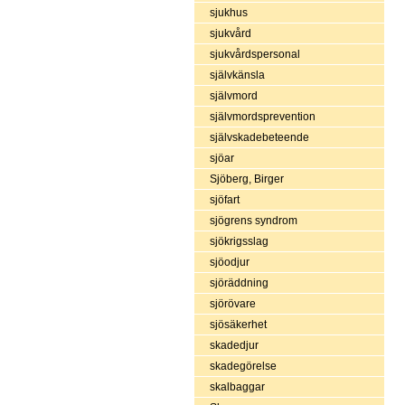
sjukhus
sjukvård
sjukvårdspersonal
självkänsla
självmord
självmordsprevention
självskadebeteende
sjöar
Sjöberg, Birger
sjöfart
sjögrens syndrom
sjökrigsslag
sjöodjur
sjöräddning
sjörövare
sjösäkerhet
skadedjur
skadegörelse
skalbaggar