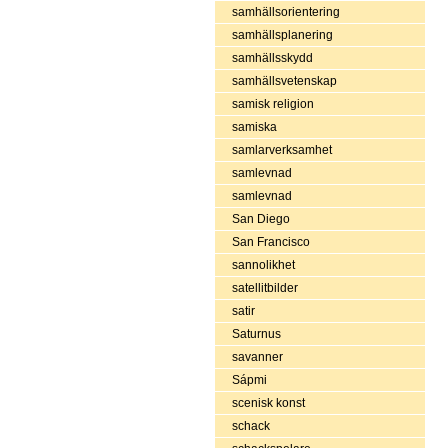
samhällsorientering
samhällsplanering
samhällsskydd
samhällsvetenskap
samisk religion
samiska
samlarverksamhet
samlevnad
samlevnad
San Diego
San Francisco
sannolikhet
satellitbilder
satir
Saturnus
savanner
Sápmi
scenisk konst
schack