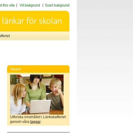
 this site
Vit bakgrund
Svart bakgrund
feriet
Taggar
Utforska innehållet i Länkskafferiet
genom våra
taggar
.