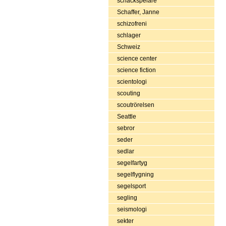
schackspelare
Schaffer, Janne
schizofreni
schlager
Schweiz
science center
science fiction
scientologi
scouting
scoutrörelsen
Seattle
sebror
seder
sedlar
segelfartyg
segelflygning
segelsport
segling
seismologi
sekter