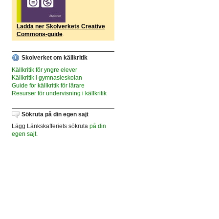
Ladda ner Skolverkets Creative
Commons-guide
.
Skolverket om källkritik
Källkritik för yngre elever
Källkritik i gymnasieskolan
Guide för källkritik för lärare
Resurser för undervisning i källkritik
Sökruta på din egen sajt
Lägg Länkskafferiets sökruta
på din
egen sajt
.