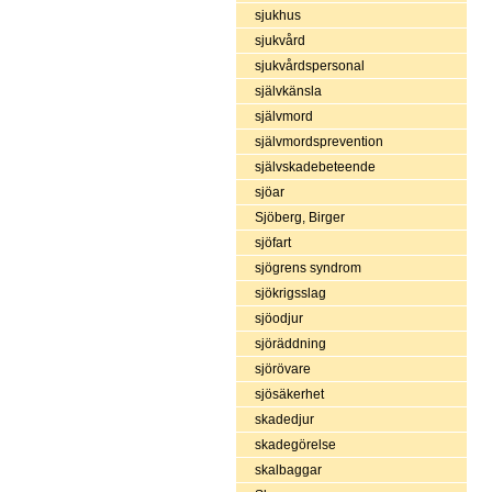
sjukhus
sjukvård
sjukvårdspersonal
självkänsla
självmord
självmordsprevention
självskadebeteende
sjöar
Sjöberg, Birger
sjöfart
sjögrens syndrom
sjökrigsslag
sjöodjur
sjöräddning
sjörövare
sjösäkerhet
skadedjur
skadegörelse
skalbaggar