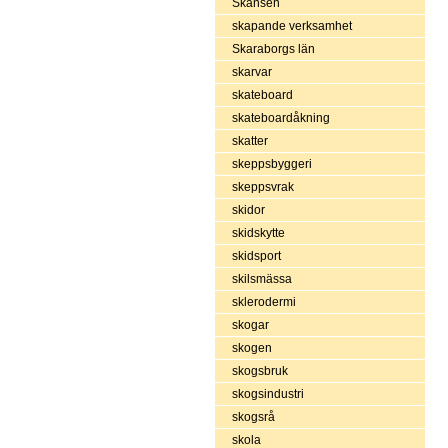
Skansen
skapande verksamhet
Skaraborgs län
skarvar
skateboard
skateboardåkning
skatter
skeppsbyggeri
skeppsvrak
skidor
skidskytte
skidsport
skilsmässa
sklerodermi
skogar
skogen
skogsbruk
skogsindustri
skogsrå
skola