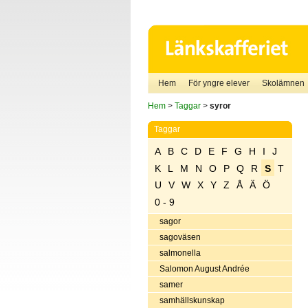
Hem
För yngre elever
Skolämnen
Hem
>
Taggar
>
syror
Taggar
A
B
C
D
E
F
G
H
I
J
K
L
M
N
O
P
Q
R
S
T
U
V
W
X
Y
Z
Å
Ä
Ö
0 - 9
sagor
sagoväsen
salmonella
Salomon August Andrée
samer
samhällskunskap