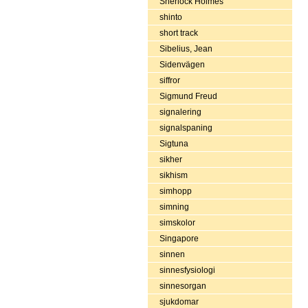
Sherlock Holmes
shinto
short track
Sibelius, Jean
Sidenvägen
siffror
Sigmund Freud
signalering
signalspaning
Sigtuna
sikher
sikhism
simhopp
simning
simskolor
Singapore
sinnen
sinnesfysiologi
sinnesorgan
sjukdomar