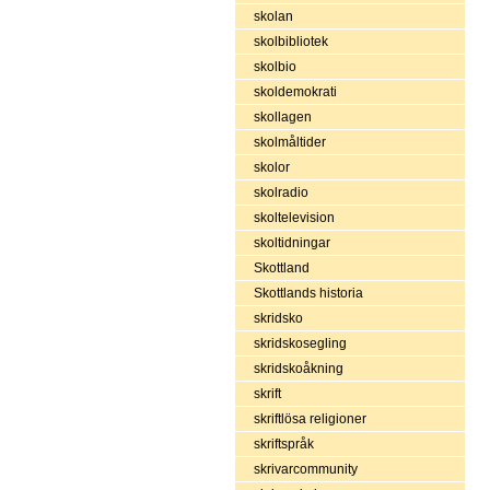
skolan
skolbibliotek
skolbio
skoldemokrati
skollagen
skolmåltider
skolor
skolradio
skoltelevision
skoltidningar
Skottland
Skottlands historia
skridsko
skridskosegling
skridskoåkning
skrift
skriftlösa religioner
skriftspråk
skrivarcommunity