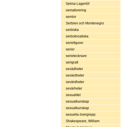
Selma Lagerlöf
semaforering
semlor
Serbien och Montenegro
serbiska
serbokroatiska
seriefigurer
serier
serietecknare
serigrafi
sevädheter
sevärdheter
sevärdheter
sevärheter
sexualitet
sexualkunskap
sexualkunskap
sexuella övergrepp
Shakespeare, William