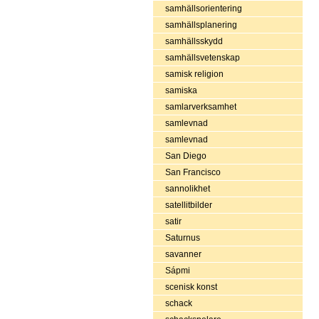
samhällsorientering
samhällsplanering
samhällsskydd
samhällsvetenskap
samisk religion
samiska
samlarverksamhet
samlevnad
samlevnad
San Diego
San Francisco
sannolikhet
satellitbilder
satir
Saturnus
savanner
Sápmi
scenisk konst
schack