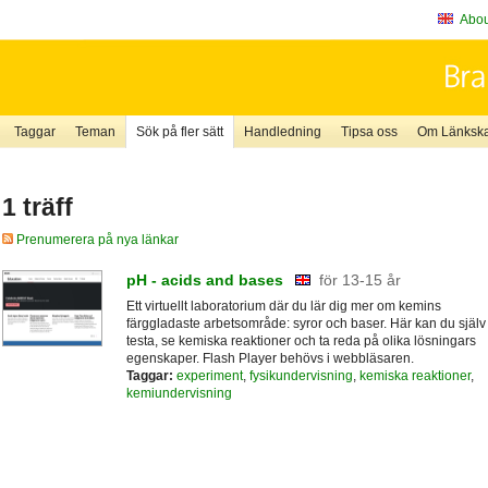
About
Taggar
Teman
Sök på fler sätt
Handledning
Tipsa oss
Om Länkskaf
1 träff
Prenumerera på nya länkar
pH - acids and bases
för 13-15 år
Ett virtuellt laboratorium där du lär dig mer om kemins
färggladaste arbetsområde: syror och baser. Här kan du själv
testa, se kemiska reaktioner och ta reda på olika lösningars
egenskaper. Flash Player behövs i webbläsaren.
Taggar:
experiment
,
fysikundervisning
,
kemiska reaktioner
,
kemiundervisning