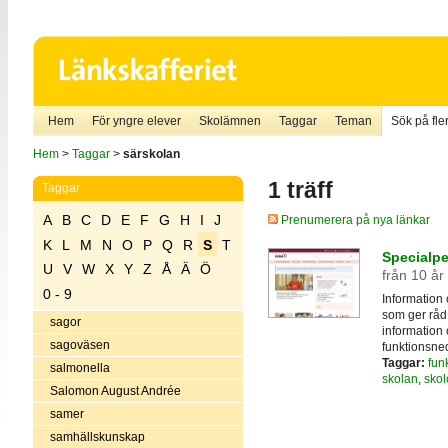
Hem
För yngre elever
Skolämnen
Taggar
Teman
Sök på fler
Hem
>
Taggar
>
särskolan
1 träff
Taggar
A
B
C
D
E
F
G
H
I
J
Prenumerera på nya länkar
K
L
M
N
O
P
Q
R
S
T
Specialp
U
V
W
X
Y
Z
Å
Ä
Ö
från 10 år
0 - 9
Information
som ger råd
sagor
information
sagoväsen
funktionsned
Taggar:
fun
salmonella
skolan
,
skol
Salomon August Andrée
samer
samhällskunskap