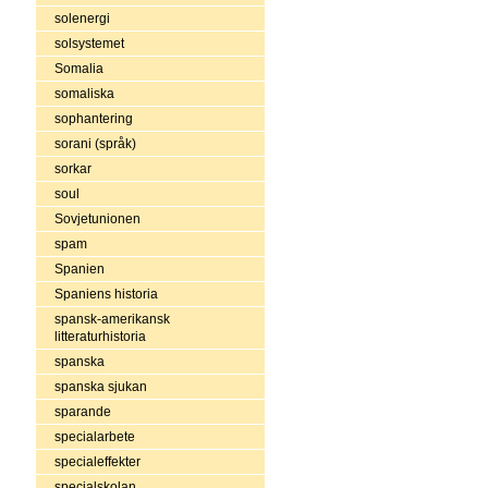
solenergi
solsystemet
Somalia
somaliska
sophantering
sorani (språk)
sorkar
soul
Sovjetunionen
spam
Spanien
Spaniens historia
spansk-amerikansk
litteraturhistoria
spanska
spanska sjukan
sparande
specialarbete
specialeffekter
specialskolan