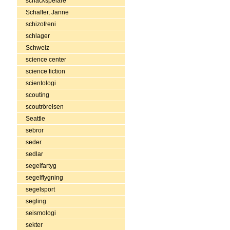
schackspelare
Schaffer, Janne
schizofreni
schlager
Schweiz
science center
science fiction
scientologi
scouting
scoutrörelsen
Seattle
sebror
seder
sedlar
segelfartyg
segelflygning
segelsport
segling
seismologi
sekter