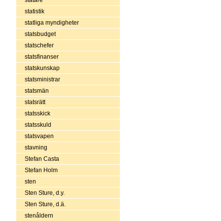
statistik
statliga myndigheter
statsbudget
statschefer
statsfinanser
statskunskap
statsministrar
statsmän
statsrätt
statsskick
statsskuld
statsvapen
stavning
Stefan Casta
Stefan Holm
sten
Sten Sture, d.y.
Sten Sture, d.ä.
stenåldern