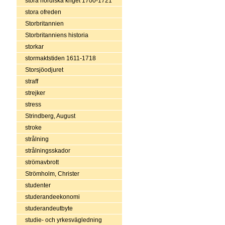
stora nordiska kriget 1700-1721
stora ofreden
Storbritannien
Storbritanniens historia
storkar
stormaktstiden 1611-1718
Storsjöodjuret
straff
strejker
stress
Strindberg, August
stroke
strålning
strålningsskador
strömavbrott
Strömholm, Christer
studenter
studerandeekonomi
studerandeutbyte
studie- och yrkesvägledning