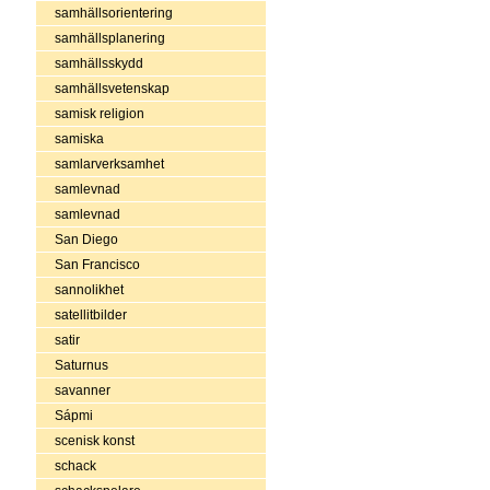
samhällsorientering
samhällsplanering
samhällsskydd
samhällsvetenskap
samisk religion
samiska
samlarverksamhet
samlevnad
samlevnad
San Diego
San Francisco
sannolikhet
satellitbilder
satir
Saturnus
savanner
Sápmi
scenisk konst
schack