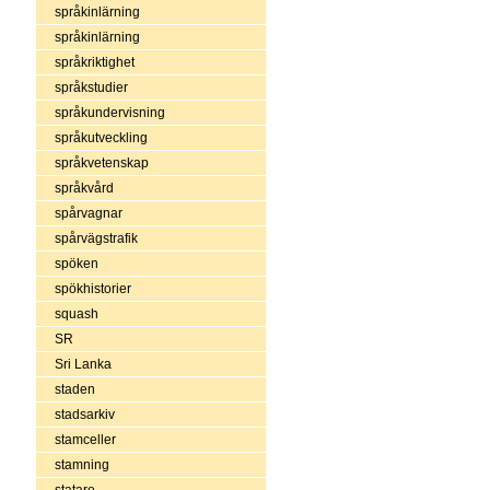
språkinlärning
språkinlärning
språkriktighet
språkstudier
språkundervisning
språkutveckling
språkvetenskap
språkvård
spårvagnar
spårvägstrafik
spöken
spökhistorier
squash
SR
Sri Lanka
staden
stadsarkiv
stamceller
stamning
statare