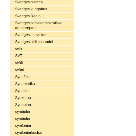
Sveriges historia
Sveriges kungahus
Sveriges Radio
Sveriges socialdemokratiska
arbetareparti
Sveriges television
Sveriges utrikeshandel
svin
SVT
svält
svärd
Sydafrika
Sydamerika
Sydasien
Sydkorea
Sydpolen
symboler
symboler
symfonier
symfoniorkestrar