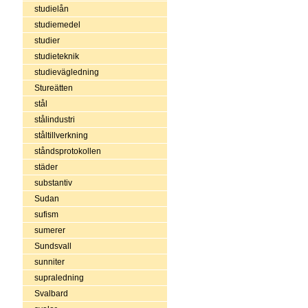
studielån
studiemedel
studier
studieteknik
studievägledning
Stureätten
stål
stålindustri
ståltillverkning
ståndsprotokollen
städer
substantiv
Sudan
sufism
sumerer
Sundsvall
sunniter
supraledning
Svalbard