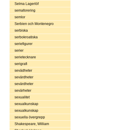
Selma Lagerlöf
semaforering
semlor
Serbien och Montenegro
serbiska
serbokroatiska
seriefigurer
serier
serietecknare
serigrafi
sevädheter
sevärdheter
sevärdheter
sevärheter
sexualitet
sexualkunskap
sexualkunskap
sexuella övergrepp
Shakespeare, William