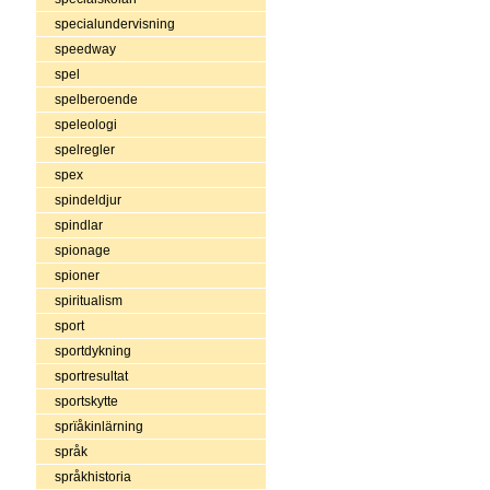
specialundervisning
speedway
spel
spelberoende
speleologi
spelregler
spex
spindeldjur
spindlar
spionage
spioner
spiritualism
sport
sportdykning
sportresultat
sportskytte
sprïåkinlärning
språk
språkhistoria