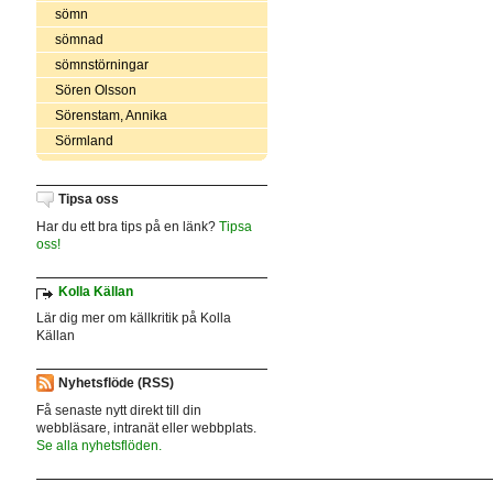
sömn
sömnad
sömnstörningar
Sören Olsson
Sörenstam, Annika
Sörmland
Tipsa oss
Har du ett bra tips på en länk?
Tipsa
oss!
Kolla Källan
Lär dig mer om källkritik på Kolla
Källan
Nyhetsflöde (RSS)
Få senaste nytt direkt till din
webbläsare, intranät eller webbplats.
Se alla nyhetsflöden.