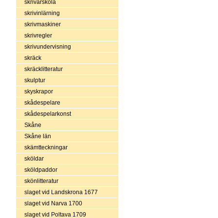
skrivarskola
skrivinlärning
skrivmaskiner
skrivregler
skrivundervisning
skräck
skräcklitteratur
skulptur
skyskrapor
skådespelare
skådespelarkonst
Skåne
Skåne län
skämtteckningar
sköldar
sköldpaddor
skönlitteratur
slaget vid Landskrona 1677
slaget vid Narva 1700
slaget vid Poltava 1709