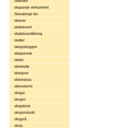
Skansen
skapande verksamhet
Skaraborgs län
skarvar
skateboard
skateboardåkning
skatter
skeppsbyggeri
skeppsvrak
skidor
skidskytte
skidsport
skilsmässa
sklerodermi
skogar
skogen
skogsbruk
skogsindustri
skogsrå
skola