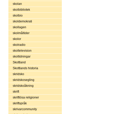
skolan
skolbibliotek
skolbio
skoldemokrati
skollagen
skolmåltider
skolor
skolradio
skoltelevision
skoltidningar
Skottland
Skottlands historia
skridsko
skridskosegling
skridskoåkning
skrift
skriftlösa religioner
skriftspråk
skrivarcommunity