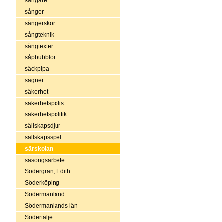
sångare
sånger
sångerskor
sångteknik
sångtexter
såpbubblor
säckpipa
sägner
säkerhet
säkerhetspolis
säkerhetspolitik
sällskapsdjur
sällskapsspel
särskolan
säsongsarbete
Södergran, Edith
Söderköping
Södermanland
Södermanlands län
Södertälje