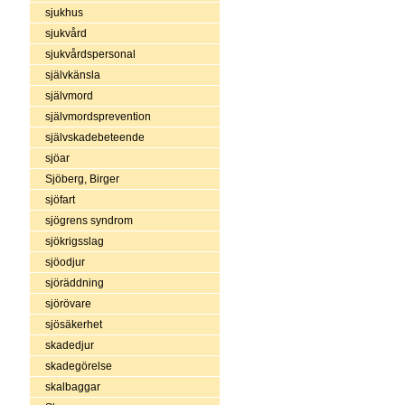
sjukhus
sjukvård
sjukvårdspersonal
självkänsla
självmord
självmordsprevention
självskadebeteende
sjöar
Sjöberg, Birger
sjöfart
sjögrens syndrom
sjökrigsslag
sjöodjur
sjöräddning
sjörövare
sjösäkerhet
skadedjur
skadegörelse
skalbaggar