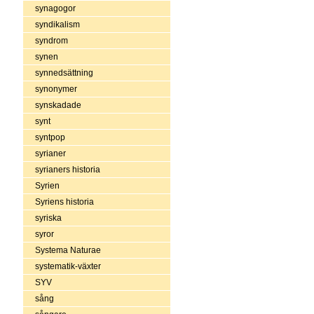
synagogor
syndikalism
syndrom
synen
synnedsättning
synonymer
synskadade
synt
syntpop
syrianer
syrianers historia
Syrien
Syriens historia
syriska
syror
Systema Naturae
systematik-växter
SYV
sång