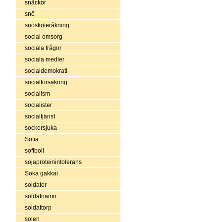
snäckor
snö
snöskoteråkning
social omsorg
sociala frågor
sociala medier
socialdemokrati
socialförsäkring
socialism
socialister
socialtjänst
sockersjuka
Sofia
softboll
sojaproteinintolerans
Soka gakkai
soldater
soldatnamn
soldattorp
solen