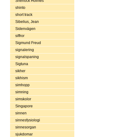
Sherlock Holmes
shinto
short track
Sibelius, Jean
Sidenvägen
siffror
Sigmund Freud
signalering
signalspaning
Sigtuna
sikher
sikhism
simhopp
simning
simskolor
Singapore
sinnen
sinnesfysiologi
sinnesorgan
sjukdomar