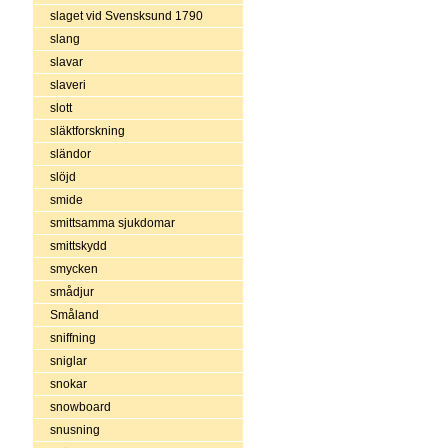
slaget vid Svensksund 1790
slang
slavar
slaveri
slott
släktforskning
sländor
slöjd
smide
smittsamma sjukdomar
smittskydd
smycken
smådjur
Småland
sniffning
sniglar
snokar
snowboard
snusning