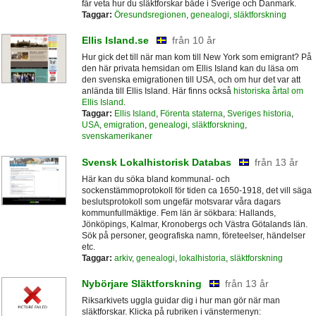
får veta hur du släktforskar både i Sverige och Danmark.
Taggar:
Öresundsregionen
,
genealogi
,
släktforskning
Ellis Island.se
från 10 år
Hur gick det till när man kom till New York som emigrant? På
den här privata hemsidan om Ellis Island kan du läsa om
den svenska emigrationen till USA, och om hur det var att
anlända till Ellis Island. Här finns också
historiska årtal om
Ellis Island
.
Taggar:
Ellis Island
,
Förenta staterna
,
Sveriges historia
,
USA
,
emigration
,
genealogi
,
släktforskning
,
svenskamerikaner
Svensk Lokalhistorisk Databas
från 13 år
Här kan du söka bland kommunal- och
sockenstämmoprotokoll för tiden ca 1650-1918, det vill säga
beslutsprotokoll som ungefär motsvarar våra dagars
kommunfullmäktige. Fem län är sökbara: Hallands,
Jönköpings, Kalmar, Kronobergs och Västra Götalands län.
Sök på personer, geografiska namn, företeelser, händelser
etc.
Taggar:
arkiv
,
genealogi
,
lokalhistoria
,
släktforskning
Nybörjare Släktforskning
från 13 år
Riksarkivets uggla guidar dig i hur man gör när man
släktforskar. Klicka på rubriken i vänstermenyn: