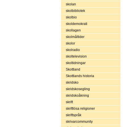
skolan
skolbibliotek
skolbio
skoldemokrati
skollagen
skolmåltider
skolor
skolradio
skoltelevision
skoltidningar
Skottland
Skottlands historia
skridsko
skridskosegling
skridskoåkning
skrift
skriftlösa religioner
skriftspråk
skrivarcommunity