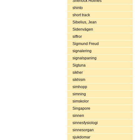
Sherlock Holmes
shinto
short track
Sibelius, Jean
Sidenvägen
siffror
Sigmund Freud
signalering
signalspaning
Sigtuna
sikher
sikhism
simhopp
simning
simskolor
Singapore
sinnen
sinnesfysiologi
sinnesorgan
sjukdomar