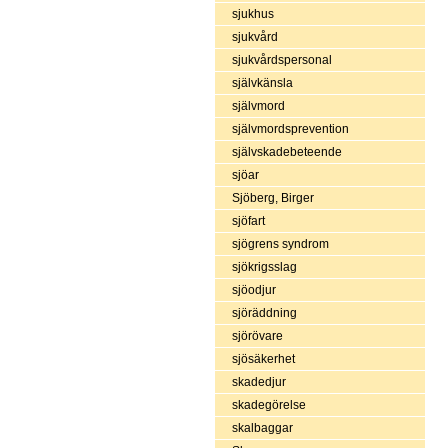
sjukhus
sjukvård
sjukvårdspersonal
självkänsla
självmord
självmordsprevention
självskadebeteende
sjöar
Sjöberg, Birger
sjöfart
sjögrens syndrom
sjökrigsslag
sjöodjur
sjöräddning
sjörövare
sjösäkerhet
skadedjur
skadegörelse
skalbaggar