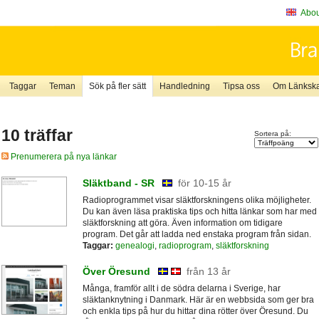
About
Taggar
Teman
Sök på fler sätt
Handledning
Tipsa oss
Om Länkskaf
10 träffar
Sortera på:
Prenumerera på nya länkar
Släktband - SR
för 10-15 år
Radioprogrammet visar släktforskningens olika möjligheter.
Du kan även läsa praktiska tips och hitta länkar som har med
släktforskning att göra. Även information om tidigare
program. Det går att ladda ned enstaka program från sidan.
Taggar:
genealogi
,
radioprogram
,
släktforskning
Över Öresund
från 13 år
Många, framför allt i de södra delarna i Sverige, har
släktanknytning i Danmark. Här är en webbsida som ger bra
och enkla tips på hur du hittar dina rötter över Öresund. Du