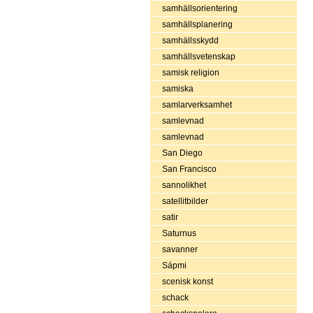
samhällsorientering
samhällsplanering
samhällsskydd
samhällsvetenskap
samisk religion
samiska
samlarverksamhet
samlevnad
samlevnad
San Diego
San Francisco
sannolikhet
satellitbilder
satir
Saturnus
savanner
Sápmi
scenisk konst
schack