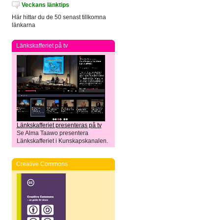
Veckans länktips
Här hittar du de 50 senast tillkomna
länkarna
Länkskafferiet på tv
Länkskafferiet presenteras på tv
Se Alma Taawo presentera
Länkskafferiet i Kunskapskanalen.
Creative Commons