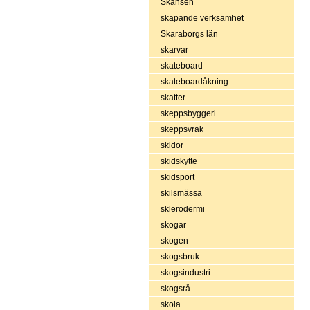
Skansen
skapande verksamhet
Skaraborgs län
skarvar
skateboard
skateboardåkning
skatter
skeppsbyggeri
skeppsvrak
skidor
skidskytte
skidsport
skilsmässa
sklerodermi
skogar
skogen
skogsbruk
skogsindustri
skogsrå
skola