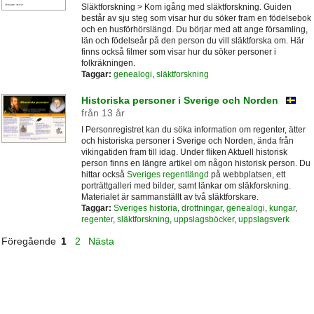
Släktforskning > Kom igång med släktforskning. Guiden
består av sju steg som visar hur du söker fram en födelsebok
och en husförhörslängd. Du börjar med att ange församling,
län och födelseår på den person du vill släktforska om. Här
finns också filmer som visar hur du söker personer i
folkräkningen.
Taggar:
genealogi
,
släktforskning
Historiska personer i Sverige och Norden
från 13 år
I Personregistret kan du söka information om regenter, ätter
och historiska personer i Sverige och Norden, ända från
vikingatiden fram till idag. Under fliken Aktuell historisk
person finns en längre artikel om någon historisk person. Du
hittar också
Sveriges regentlängd
på webbplatsen, ett
porträttgalleri med bilder, samt länkar om släkforskning.
Materialet är sammanställt av två släktforskare.
Taggar:
Sveriges historia
,
drottningar
,
genealogi
,
kungar
,
regenter
,
släktforskning
,
uppslagsböcker
,
uppslagsverk
Föregående
1
2
Nästa