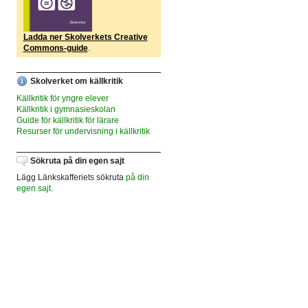
Ladda ner Skolverkets Creative
Commons-guide
.
Skolverket om källkritik
Källkritik för yngre elever
Källkritik i gymnasieskolan
Guide för källkritik för lärare
Resurser för undervisning i källkritik
Sökruta på din egen sajt
Lägg Länkskafferiets sökruta
på din
egen sajt
.