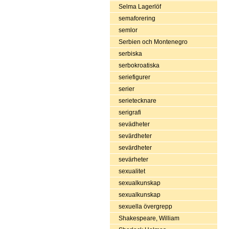
Selma Lagerlöf
semaforering
semlor
Serbien och Montenegro
serbiska
serbokroatiska
seriefigurer
serier
serietecknare
serigrafi
sevädheter
sevärdheter
sevärdheter
sevärheter
sexualitet
sexualkunskap
sexualkunskap
sexuella övergrepp
Shakespeare, William