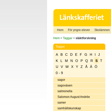
Hem
För yngre elever
Skolämnen
Hem
>
Taggar
>
släktforskning
Taggar
A
B
C
D
E
F
G
H
I
J
K
L
M
N
O
P
Q
R
S
T
U
V
W
X
Y
Z
Å
Ä
Ö
0 - 9
sagor
sagoväsen
salmonella
Salomon August Andrée
samer
samhällskunskap