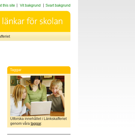
 this site
Vit bakgrund
Svart bakgrund
feriet
Taggar
Utforska innehållet i Länkskafferiet
genom våra
taggar
.