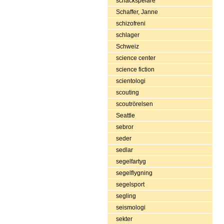
schackspelare
Schaffer, Janne
schizofreni
schlager
Schweiz
science center
science fiction
scientologi
scouting
scoutrörelsen
Seattle
sebror
seder
sedlar
segelfartyg
segelflygning
segelsport
segling
seismologi
sekter