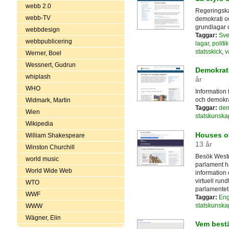
webb 2.0
Regeringskan
webb-TV
demokrati och
grundlagar 
webbdesign
Taggar:
Sve
webbpublicering
lagar
,
politik
statsskick
,
v
Werner, Boel
Wessnert, Gudrun
Demokrati
whiplash
år
WHO
Information 
och demokra
Widmark, Martin
Taggar:
dem
Wien
statskunska
Wikipedia
Houses of
William Shakespeare
13 år
Winston Churchill
Besök Westm
world music
parlament har
World Wide Web
information
virtuell run
WTO
parlamentet
WWF
Taggar:
Eng
statskunska
WWW
Wägner, Elin
Vem bestä