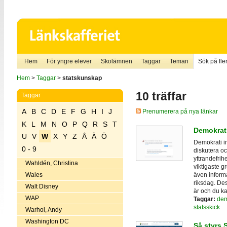
Hem
För yngre elever
Skolämnen
Taggar
Teman
Sök på fler
Hem
>
Taggar
>
statskunskap
10 träffar
Taggar
A
B
C
D
E
F
G
H
I
J
Prenumerera på nya länkar
K
L
M
N
O
P
Q
R
S
T
Demokrat
U
V
W
X
Y
Z
Å
Ä
Ö
Demokrati in
0 - 9
diskutera oc
yttrandefrih
Wahldén, Christina
viktigaste g
även inform
Wales
riksdag. De
Walt Disney
är och du ka
WAP
Taggar:
dem
statsskick
Warhol, Andy
Washington DC
Så styrs 