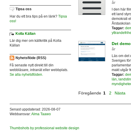
år
Tipsa oss
I den här fi
ett land sty
Har du ett bra tips på en länk?
Tipsa
demokrati el
oss!
Årstaskolan 
Taggar:
dem
yttrandefrihe
Kolla Källan
Lär dig mer om källkritik på Kolla
Det demok
Källan
år
Läs om det 
Nyhetsflöde (RSS)
Sveriges för
parlamentaris
Få senaste nytt direkt till din
makt utgår f
webbläsare, intranät eller webbplats.
Taggar:
dem
Se alla nyhetsflöden.
län
,
landsti
myndighete
Föregående
1
2
Nästa
Senast uppdaterad: 2026-08-07
Webbansvar:
Alma Taawo
Thumbshots by professional website design