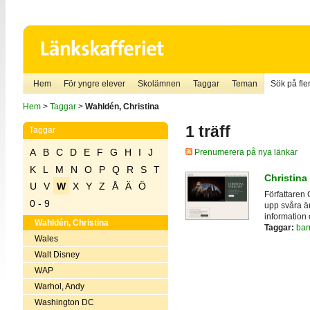
Hem
För yngre elever
Skolämnen
Taggar
Teman
Sök på fler
Hem
>
Taggar
>
Wahldén, Christina
1 träff
Taggar
A
B
C
D
E
F
G
H
I
J
Prenumerera på nya länkar
K
L
M
N
O
P
Q
R
S
T
Christina
U
V
W
X
Y
Z
Å
Ä
Ö
Författaren 
0 - 9
upp svåra ä
information
Wahldén, Christina
Taggar:
bar
Wales
Walt Disney
WAP
Warhol, Andy
Washington DC