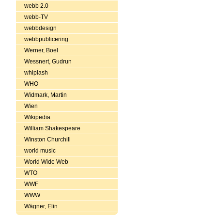
webb 2.0
webb-TV
webbdesign
webbpublicering
Werner, Boel
Wessnert, Gudrun
whiplash
WHO
Widmark, Martin
Wien
Wikipedia
William Shakespeare
Winston Churchill
world music
World Wide Web
WTO
WWF
WWW
Wägner, Elin