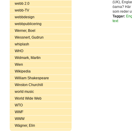
(UK), Englan
webb 2.0
öarna? Här f
webb-TV
som reder u
Taggar:
Eng
webbdesign
text
webbpublicering
Werner, Boel
Wessnert, Gudrun
whiplash
WHO
Widmark, Martin
Wien
Wikipedia
William Shakespeare
Winston Churchill
world music
World Wide Web
WTO
WWF
WWW
Wägner, Elin