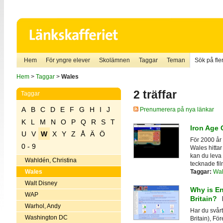
Hem
För yngre elever
Skolämnen
Taggar
Teman
Sök på fler
Hem
>
Taggar
>
Wales
2 träffar
Taggar
A
B
C
D
E
F
G
H
I
J
Prenumerera på nya länkar
K
L
M
N
O
P
Q
R
S
T
Iron Age 
U
V
W
X
Y
Z
Å
Ä
Ö
För 2000 år 
0 - 9
Wales hittar
kan du leva d
Wahldén, Christina
tecknade fil
Taggar:
Wal
Wales
Walt Disney
Why is En
WAP
Britain?
Warhol, Andy
Har du svårt
Washington DC
Britain), Fö