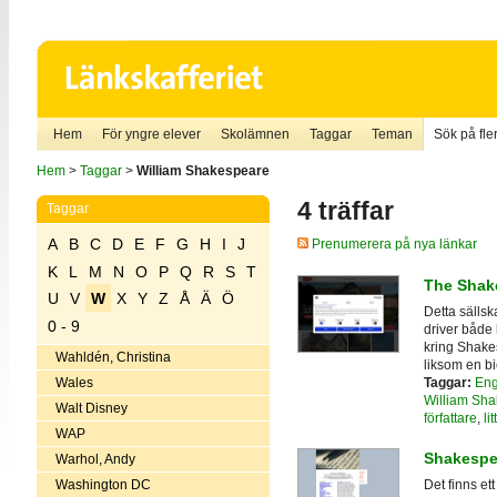
Hem
För yngre elever
Skolämnen
Taggar
Teman
Sök på fler
Hem
>
Taggar
>
William Shakespeare
4 träffar
Taggar
A
B
C
D
E
F
G
H
I
J
Prenumerera på nya länkar
K
L
M
N
O
P
Q
R
S
T
The Shake
U
V
W
X
Y
Z
Å
Ä
Ö
Detta sälls
0 - 9
driver både
kring Shakes
Wahldén, Christina
liksom en b
Taggar:
Eng
Wales
William Sh
Walt Disney
författare
,
li
WAP
Shakespe
Warhol, Andy
Washington DC
Det finns ett