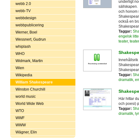
underligt n
webb 2.0
sällskapen. H
webb-TV
och honom s
Shakespeare
webbdesign
också en br
webbpublicering
Shakespeare
Taggar:
Sha
Werner, Boel
engelsk litte
Wessnert, Gudrun
teater
,
teate
whiplash
Shakespe
WHO
Innehållsrik
Widmark, Martin
Shakespeare
Wien
Shakespeare-
Taggar:
Sha
Wikipedia
dramatik
,
en
William Shakespeare
Winston Churchill
Shakespe
world music
Här hittar d
och poesi) p
World Wide Web
Taggar:
Sha
WTO
dramatik
,
lyr
WWF
WWW
Wägner, Elin