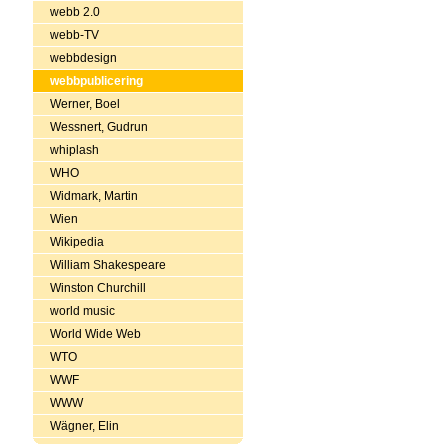
webb 2.0
webb-TV
webbdesign
webbpublicering
Werner, Boel
Wessnert, Gudrun
whiplash
WHO
Widmark, Martin
Wien
Wikipedia
William Shakespeare
Winston Churchill
world music
World Wide Web
WTO
WWF
WWW
Wägner, Elin