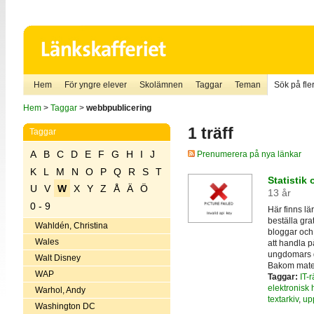
Hem
För yngre elever
Skolämnen
Taggar
Teman
Sök på fler
Hem
>
Taggar
>
webbpublicering
1 träff
Taggar
A
B
C
D
E
F
G
H
I
J
Prenumerera på nya länkar
K
L
M
N
O
P
Q
R
S
T
Statistik 
U
V
W
X
Y
Z
Å
Ä
Ö
13 år
0 - 9
Här finns lä
beställa gra
Wahldén, Christina
bloggar och 
Wales
att handla p
ungdomars 
Walt Disney
Bakom materia
WAP
Taggar:
IT-r
elektronisk
Warhol, Andy
textarkiv
,
up
Washington DC