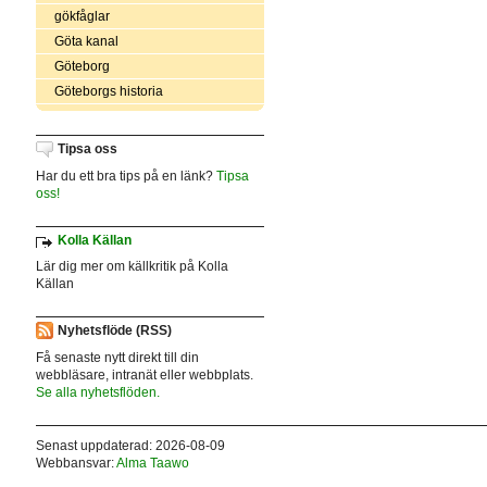
gökfåglar
Göta kanal
Göteborg
Göteborgs historia
Tipsa oss
Har du ett bra tips på en länk?
Tipsa
oss!
Kolla Källan
Lär dig mer om källkritik på Kolla
Källan
Nyhetsflöde (RSS)
Få senaste nytt direkt till din
webbläsare, intranät eller webbplats.
Se alla nyhetsflöden.
Senast uppdaterad: 2026-08-09
Webbansvar:
Alma Taawo