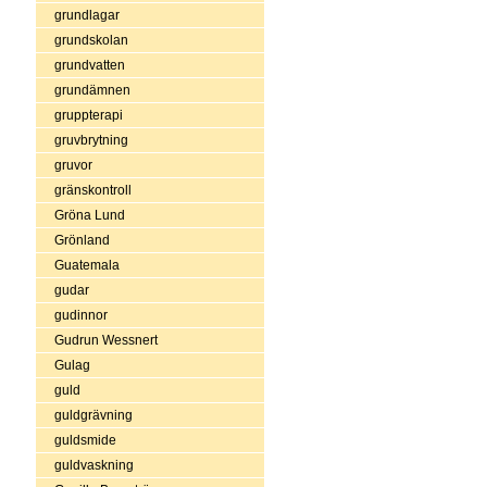
grundlagar
grundskolan
grundvatten
grundämnen
gruppterapi
gruvbrytning
gruvor
gränskontroll
Gröna Lund
Grönland
Guatemala
gudar
gudinnor
Gudrun Wessnert
Gulag
guld
guldgrävning
guldsmide
guldvaskning