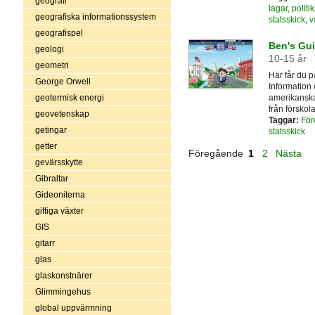
geografi
lagar
,
politik
geografiska informationssystem
statsskick
,
v
geografispel
Ben's Gui
geologi
10-15 år
geometri
Här får du på
George Orwell
Information
amerikanska 
geotermisk energi
från förskola
geovetenskap
Taggar:
För
getingar
statsskick
getter
Föregående
1
2
Nästa
gevärsskytte
Gibraltar
Gideoniterna
giftiga växter
GIS
gitarr
glas
glaskonstnärer
Glimmingehus
global uppvärmning