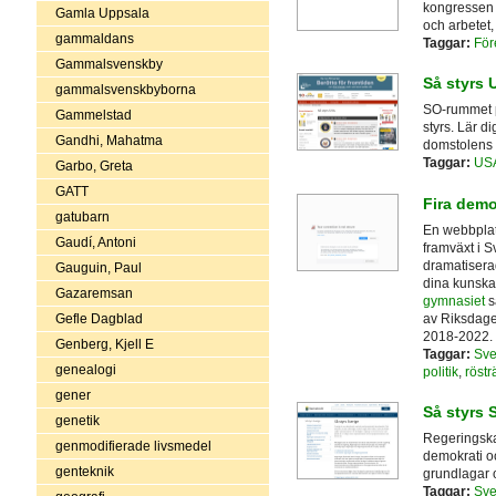
kongressen 
Gamla Uppsala
och arbetet,
gammaldans
Taggar:
För
Gammalsvenskby
Så styrs 
gammalsvenskbyborna
SO-rummet p
Gammelstad
styrs. Lär d
Gandhi, Mahatma
domstolens o
Taggar:
US
Garbo, Greta
GATT
Fira demo
gatubarn
En webbplat
Gaudí, Antoni
framväxt i Sv
dramatiserade
Gauguin, Paul
dina kunskap
Gazaremsan
gymnasiet
s
av Riksdag
Gefle Dagblad
2018-2022.
Genberg, Kjell E
Taggar:
Sve
genealogi
politik
,
rösträ
gener
Så styrs 
genetik
Regeringskan
genmodifierade livsmedel
demokrati och
genteknik
grundlagar 
Taggar:
Sve