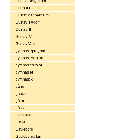
Gunilla Bergström
Gunnar Ekelöf
Gustaf Mannerheim
Gustav II Adolf
Gustav III
Gustav IV
Gustav Vasa
gymnasieprogram
gymnasieskolan
gymnasieskolor
gymnasiet
gymnastik
gång
gårdar
gåtor
gäss
Gästrikland
Gävle
Gävleborg
Gävleborgs län