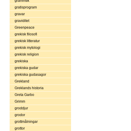
grammtik
gratisprogram
gravar
graviditet
Greenpeace
grekisk filosofi
grekisk litteratur
grekisk mytologi
grekisk religion
grekiska
grekiska gudar
grekiska gudasagor
Grekland
Greklands historia
Greta Garbo
Grimm
groddjur
grodor
grottmålningar
grottor