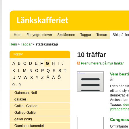
Hem
För yngre elever
Skolämnen
Taggar
Teman
Sök på fler
Hem
>
Taggar
>
statskunskap
10 träffar
Taggar
A
B
C
D
E
F
G
H
I
J
Prenumerera på nya länkar
K
L
M
N
O
P
Q
R
S
T
Vem bestä
U
V
W
X
Y
Z
Å
Ä
Ö
år
0 - 9
I den här fi
ett land sty
Gainman, Neil
demokrati el
galaxer
Årstaskolan 
Taggar:
dem
Galilei, Galileo
yttrandefrihe
Galileo Galilei
galler (folk)
Congress
Gamla testamentet
Omfattande 