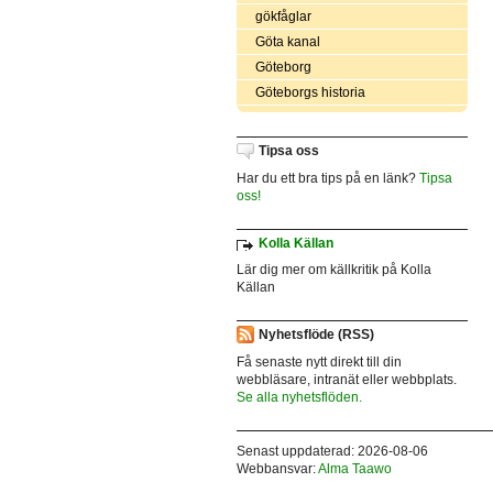
gökfåglar
Göta kanal
Göteborg
Göteborgs historia
Tipsa oss
Har du ett bra tips på en länk?
Tipsa
oss!
Kolla Källan
Lär dig mer om källkritik på Kolla
Källan
Nyhetsflöde (RSS)
Få senaste nytt direkt till din
webbläsare, intranät eller webbplats.
Se alla nyhetsflöden.
Senast uppdaterad: 2026-08-06
Webbansvar:
Alma Taawo