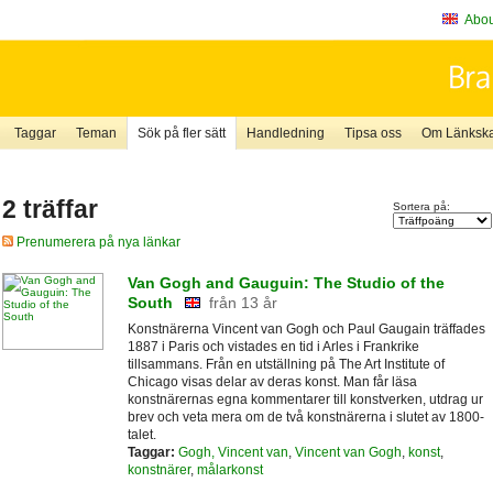
About
Taggar
Teman
Sök på fler sätt
Handledning
Tipsa oss
Om Länkskaf
2 träffar
Sortera på:
Prenumerera på nya länkar
Van Gogh and Gauguin: The Studio of the
South
från 13 år
Konstnärerna Vincent van Gogh och Paul Gaugain träffades
1887 i Paris och vistades en tid i Arles i Frankrike
tillsammans. Från en utställning på The Art Institute of
Chicago visas delar av deras konst. Man får läsa
konstnärernas egna kommentarer till konstverken, utdrag ur
brev och veta mera om de två konstnärerna i slutet av 1800-
talet.
Taggar:
Gogh, Vincent van
,
Vincent van Gogh
,
konst
,
konstnärer
,
målarkonst