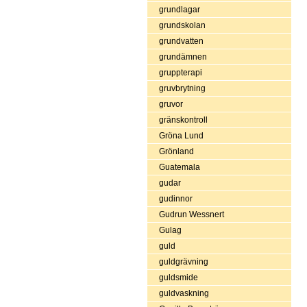
grundlagar
grundskolan
grundvatten
grundämnen
gruppterapi
gruvbrytning
gruvor
gränskontroll
Gröna Lund
Grönland
Guatemala
gudar
gudinnor
Gudrun Wessnert
Gulag
guld
guldgrävning
guldsmide
guldvaskning