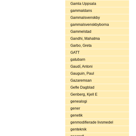
Gamla Uppsala
gammaldans
Gammalsvenskby
gammalsvenskbyborna
Gammelstad
Gandhi, Mahatma
Garbo, Greta
GATT
gatubarn
Gaudí, Antoni
Gauguin, Paul
Gazaremsan
Gefle Dagblad
Genberg, Kjell E
genealogi
gener
genetik
genmodifierade livsmedel
genteknik