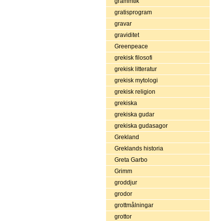
grammtik
gratisprogram
gravar
graviditet
Greenpeace
grekisk filosofi
grekisk litteratur
grekisk mytologi
grekisk religion
grekiska
grekiska gudar
grekiska gudasagor
Grekland
Greklands historia
Greta Garbo
Grimm
groddjur
grodor
grottmålningar
grottor