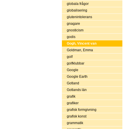
globala frågor
globalisering
glutenintolerans
gnagare
gnosticism
godis
Gogh, Vincent van
Goldman, Emma
golf
golfklubbar
Google
Google Earth
Gotland
Gotlands län
grafik
grafiker
grafisk formgivning
grafisk konst
grammatik