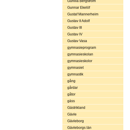
Gunilla Bergström
Gunnar Ekelöf
Gustaf Mannerheim
Gustav II Adolf
Gustav III
Gustav IV
Gustav Vasa
gymnasieprogram
gymnasieskolan
gymnasieskolor
gymnasiet
gymnastik
gång
gårdar
gåtor
gäss
Gästrikland
Gävle
Gävleborg
Gävleborgs län