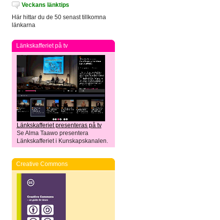
Veckans länktips
Här hittar du de 50 senast tillkomna
länkarna
Länkskafferiet på tv
Länkskafferiet presenteras på tv
Se Alma Taawo presentera
Länkskafferiet i Kunskapskanalen.
Creative Commons