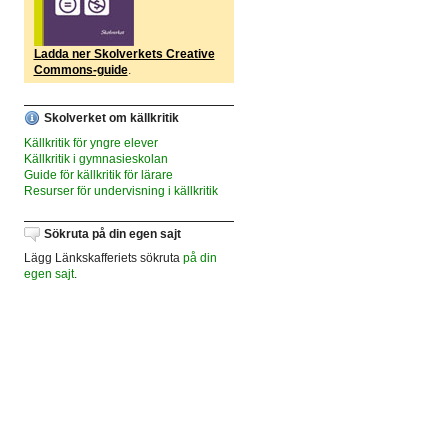
Ladda ner Skolverkets Creative
Commons-guide
.
Skolverket om källkritik
Källkritik för yngre elever
Källkritik i gymnasieskolan
Guide för källkritik för lärare
Resurser för undervisning i källkritik
Sökruta på din egen sajt
Lägg Länkskafferiets sökruta
på din
egen sajt
.