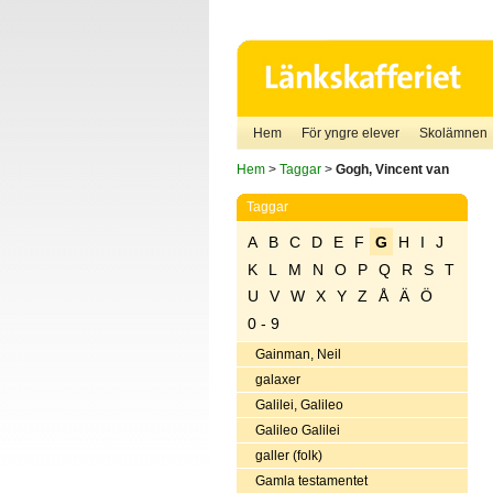
Hem
För yngre elever
Skolämnen
Hem
>
Taggar
>
Gogh, Vincent van
Taggar
A
B
C
D
E
F
G
H
I
J
K
L
M
N
O
P
Q
R
S
T
U
V
W
X
Y
Z
Å
Ä
Ö
0 - 9
Gainman, Neil
galaxer
Galilei, Galileo
Galileo Galilei
galler (folk)
Gamla testamentet