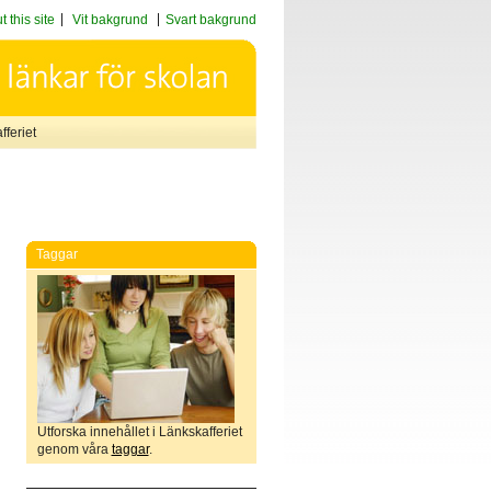
 this site
Vit bakgrund
Svart bakgrund
feriet
Taggar
Utforska innehållet i Länkskafferiet
genom våra
taggar
.