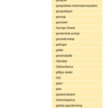
geografi
geografiska informationssystem
geografispel
geologi
geometri
George Orwell
geotermisk energi
geovetenskap
getingar
getter
gevärsskytte
Gibraltar
Gideoniterna
giftiga växter
GIS
gitarr
glas
glaskonstnärer
Glimmingehus
global uppvärmning