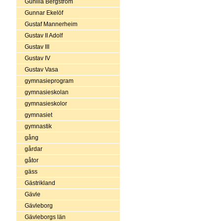
Gunilla Bergström
Gunnar Ekelöf
Gustaf Mannerheim
Gustav II Adolf
Gustav III
Gustav IV
Gustav Vasa
gymnasieprogram
gymnasieskolan
gymnasieskolor
gymnasiet
gymnastik
gång
gårdar
gåtor
gäss
Gästrikland
Gävle
Gävleborg
Gävleborgs län