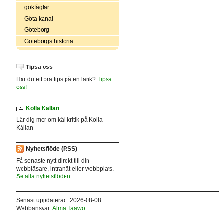
gökfåglar
Göta kanal
Göteborg
Göteborgs historia
Tipsa oss
Har du ett bra tips på en länk?
Tipsa
oss!
Kolla Källan
Lär dig mer om källkritik på Kolla
Källan
Nyhetsflöde (RSS)
Få senaste nytt direkt till din
webbläsare, intranät eller webbplats.
Se alla nyhetsflöden.
Senast uppdaterad: 2026-08-08
Webbansvar:
Alma Taawo