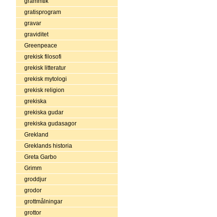
grammtik
gratisprogram
gravar
graviditet
Greenpeace
grekisk filosofi
grekisk litteratur
grekisk mytologi
grekisk religion
grekiska
grekiska gudar
grekiska gudasagor
Grekland
Greklands historia
Greta Garbo
Grimm
groddjur
grodor
grottmålningar
grottor