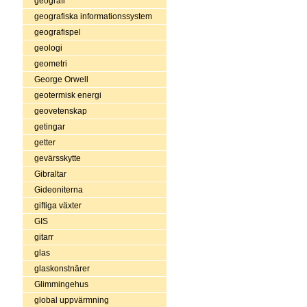
geografi
geografiska informationssystem
geografispel
geologi
geometri
George Orwell
geotermisk energi
geovetenskap
getingar
getter
gevärsskytte
Gibraltar
Gideoniterna
giftiga växter
GIS
gitarr
glas
glaskonstnärer
Glimmingehus
global uppvärmning