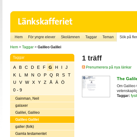
Hem
För yngre elever
Skolämnen
Taggar
Teman
Sök på fler
Hem
>
Taggar
>
Galileo Galilei
1 träff
Taggar
A
B
C
D
E
F
G
H
I
J
Prenumerera på nya länkar
K
L
M
N
O
P
Q
R
S
T
The Galil
U
V
W
X
Y
Z
Å
Ä
Ö
Om Galileo G
0 - 9
vetenskapli
Taggar:
fysi
Gainman, Neil
galaxer
Galilei, Galileo
Galileo Galilei
galler (folk)
Gamla testamentet