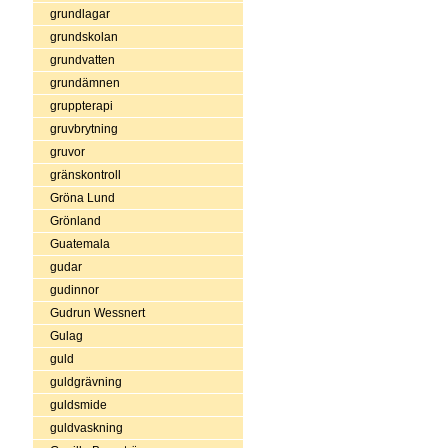
grundlagar
grundskolan
grundvatten
grundämnen
gruppterapi
gruvbrytning
gruvor
gränskontroll
Gröna Lund
Grönland
Guatemala
gudar
gudinnor
Gudrun Wessnert
Gulag
guld
guldgrävning
guldsmide
guldvaskning