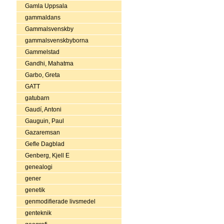
Gamla Uppsala
gammaldans
Gammalsvenskby
gammalsvenskbyborna
Gammelstad
Gandhi, Mahatma
Garbo, Greta
GATT
gatubarn
Gaudí, Antoni
Gauguin, Paul
Gazaremsan
Gefle Dagblad
Genberg, Kjell E
genealogi
gener
genetik
genmodifierade livsmedel
genteknik