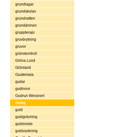
grundlagar
grundskolan
grundvatten
grundämnen
gruppterapi
gruvbrytning
gruvor
gränskontroll
Gröna Lund
Grönland
Guatemala
gudar
gudinnor
Gudrun Wessnert
Gulag
guld
guldgrävning
guldsmide
guldvaskning