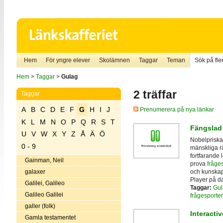
Hem
För yngre elever
Skolämnen
Taggar
Teman
Sök på fler
Hem
>
Taggar
>
Gulag
2 träffar
Taggar
A
B
C
D
E
F
G
H
I
J
Prenumerera på nya länkar
K
L
M
N
O
P
Q
R
S
T
Fängslad
U
V
W
X
Y
Z
Å
Ä
Ö
Nobelpriska
0 - 9
mänskliga r
fortfarande 
Gainman, Neil
prova
fråges
och kunskap
galaxer
Player på da
Galilei, Galileo
Taggar:
Gul
Galileo Galilei
frågesporter
galler (folk)
Interacti
Gamla testamentet