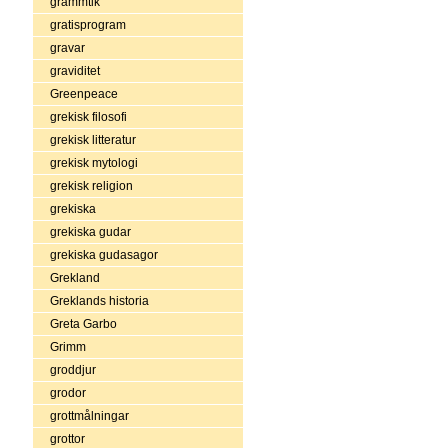
grammtik
gratisprogram
gravar
graviditet
Greenpeace
grekisk filosofi
grekisk litteratur
grekisk mytologi
grekisk religion
grekiska
grekiska gudar
grekiska gudasagor
Grekland
Greklands historia
Greta Garbo
Grimm
groddjur
grodor
grottmålningar
grottor