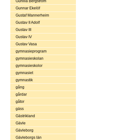
Gunilla Bergström
Gunnar Ekelöf
Gustaf Mannerheim
Gustav II Adolf
Gustav III
Gustav IV
Gustav Vasa
gymnasieprogram
gymnasieskolan
gymnasieskolor
gymnasiet
gymnastik
gång
gårdar
gåtor
gäss
Gästrikland
Gävle
Gävleborg
Gävleborgs län