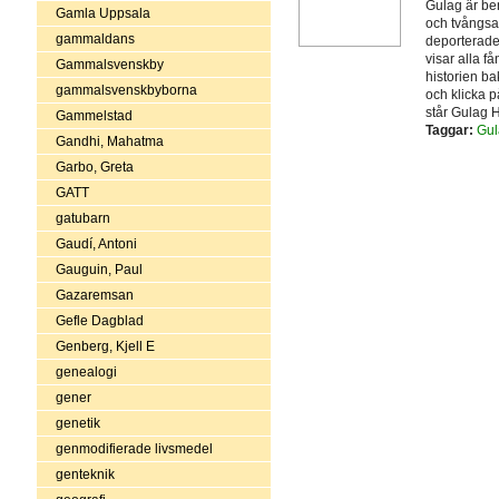
Gulag är be
Gamla Uppsala
och tvångsar
gammaldans
deporterades
visar alla f
Gammalsvenskby
historien ba
gammalsvenskbyborna
och klicka p
står Gulag 
Gammelstad
Taggar:
Gul
Gandhi, Mahatma
Garbo, Greta
GATT
gatubarn
Gaudí, Antoni
Gauguin, Paul
Gazaremsan
Gefle Dagblad
Genberg, Kjell E
genealogi
gener
genetik
genmodifierade livsmedel
genteknik