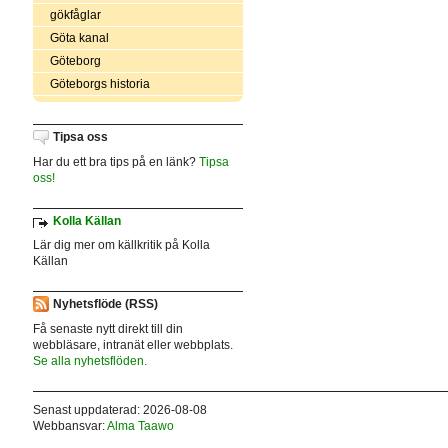
gökfåglar
Göta kanal
Göteborg
Göteborgs historia
Tipsa oss
Har du ett bra tips på en länk?
Tipsa
oss!
Kolla Källan
Lär dig mer om källkritik på Kolla
Källan
Nyhetsflöde (RSS)
Få senaste nytt direkt till din
webbläsare, intranät eller webbplats.
Se alla nyhetsflöden.
Senast uppdaterad: 2026-08-08
Webbansvar:
Alma Taawo