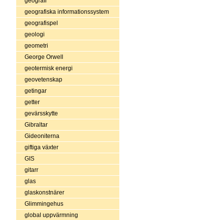
geografi
geografiska informationssystem
geografispel
geologi
geometri
George Orwell
geotermisk energi
geovetenskap
getingar
getter
gevärsskytte
Gibraltar
Gideoniterna
giftiga växter
GIS
gitarr
glas
glaskonstnärer
Glimmingehus
global uppvärmning