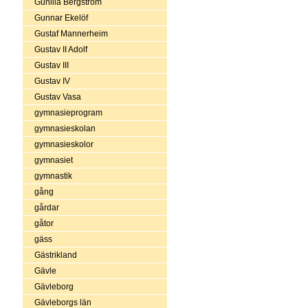
Gunilla Bergström
Gunnar Ekelöf
Gustaf Mannerheim
Gustav II Adolf
Gustav III
Gustav IV
Gustav Vasa
gymnasieprogram
gymnasieskolan
gymnasieskolor
gymnasiet
gymnastik
gång
gårdar
gåtor
gäss
Gästrikland
Gävle
Gävleborg
Gävleborgs län