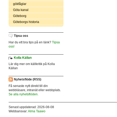
gökfåglar
Göta kanal
Göteborg
Göteborgs historia
Tipsa oss
Har du ett bra tips på en länk?
Tipsa
oss!
Kolla Källan
Lär dig mer om källkritik på Kolla
Källan
Nyhetsflöde (RSS)
Få senaste nytt direkt till din
webbläsare, intranät eller webbplats.
Se alla nyhetsflöden.
Senast uppdaterad: 2026-08-08
Webbansvar:
Alma Taawo