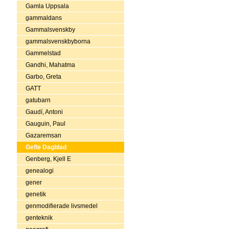
Gamla Uppsala
gammaldans
Gammalsvenskby
gammalsvenskbyborna
Gammelstad
Gandhi, Mahatma
Garbo, Greta
GATT
gatubarn
Gaudí, Antoni
Gauguin, Paul
Gazaremsan
Gefle Dagblad
Genberg, Kjell E
genealogi
gener
genetik
genmodifierade livsmedel
genteknik