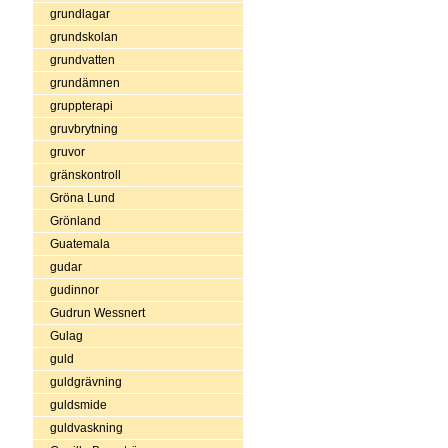
grundlagar
grundskolan
grundvatten
grundämnen
gruppterapi
gruvbrytning
gruvor
gränskontroll
Gröna Lund
Grönland
Guatemala
gudar
gudinnor
Gudrun Wessnert
Gulag
guld
guldgrävning
guldsmide
guldvaskning