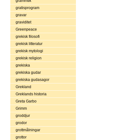
grammtik
gratisprogram
gravar
graviditet
Greenpeace
grekisk filosofi
grekisk litteratur
grekisk mytologi
grekisk religion
grekiska
grekiska gudar
grekiska gudasagor
Grekland
Greklands historia
Greta Garbo
Grimm
groddjur
grodor
grottmålningar
grottor