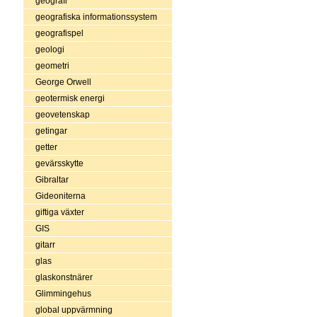
geografi
geografiska informationssystem
geografispel
geologi
geometri
George Orwell
geotermisk energi
geovetenskap
getingar
getter
gevärsskytte
Gibraltar
Gideoniterna
giftiga växter
GIS
gitarr
glas
glaskonstnärer
Glimmingehus
global uppvärmning