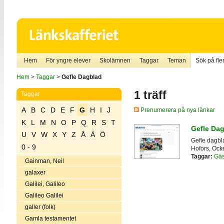
Hem
För yngre elever
Skolämnen
Taggar
Teman
Sök på fler
Hem
>
Taggar
>
Gefle Dagblad
1 träff
Taggar
A
B
C
D
E
F
G
H
I
J
Prenumerera på nya länkar
K
L
M
N
O
P
Q
R
S
T
Gefle Da
U
V
W
X
Y
Z
Å
Ä
Ö
Gefle dagbla
0 - 9
Hofors, Ock
Taggar:
Gäs
Gainman, Neil
galaxer
Galilei, Galileo
Galileo Galilei
galler (folk)
Gamla testamentet