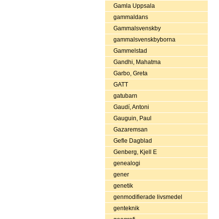
Gamla Uppsala
gammaldans
Gammalsvenskby
gammalsvenskbyborna
Gammelstad
Gandhi, Mahatma
Garbo, Greta
GATT
gatubarn
Gaudí, Antoni
Gauguin, Paul
Gazaremsan
Gefle Dagblad
Genberg, Kjell E
genealogi
gener
genetik
genmodifierade livsmedel
genteknik