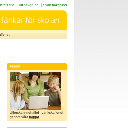
 this site
Vit bakgrund
Svart bakgrund
feriet
Taggar
Utforska innehållet i Länkskafferiet
genom våra
taggar
.