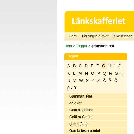
Hem
För yngre elever
Skolämnen
Hem
>
Taggar
>
gränskontroll
Taggar
A
B
C
D
E
F
G
H
I
J
K
L
M
N
O
P
Q
R
S
T
U
V
W
X
Y
Z
Å
Ä
Ö
0 - 9
Gainman, Neil
galaxer
Galilei, Galileo
Galileo Galilei
galler (folk)
Gamla testamentet