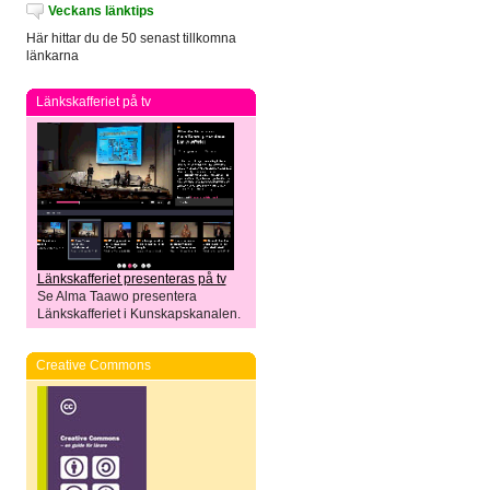
Veckans länktips
Här hittar du de 50 senast tillkomna
länkarna
Länkskafferiet på tv
Länkskafferiet presenteras på tv
Se Alma Taawo presentera
Länkskafferiet i Kunskapskanalen.
Creative Commons