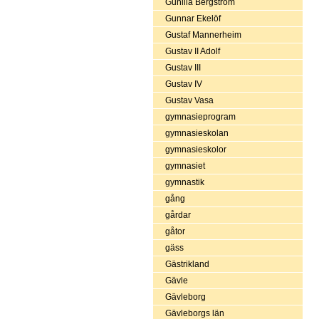
Gunilla Bergström
Gunnar Ekelöf
Gustaf Mannerheim
Gustav II Adolf
Gustav III
Gustav IV
Gustav Vasa
gymnasieprogram
gymnasieskolan
gymnasieskolor
gymnasiet
gymnastik
gång
gårdar
gåtor
gäss
Gästrikland
Gävle
Gävleborg
Gävleborgs län