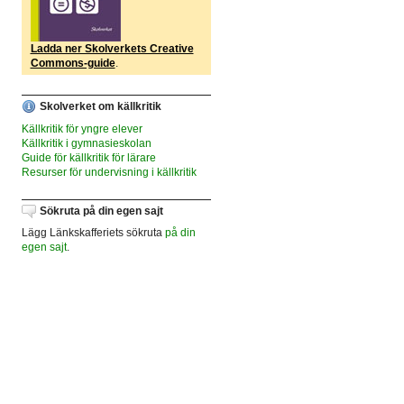
Ladda ner Skolverkets Creative
Commons-guide
.
Skolverket om källkritik
Källkritik för yngre elever
Källkritik i gymnasieskolan
Guide för källkritik för lärare
Resurser för undervisning i källkritik
Sökruta på din egen sajt
Lägg Länkskafferiets sökruta
på din
egen sajt
.