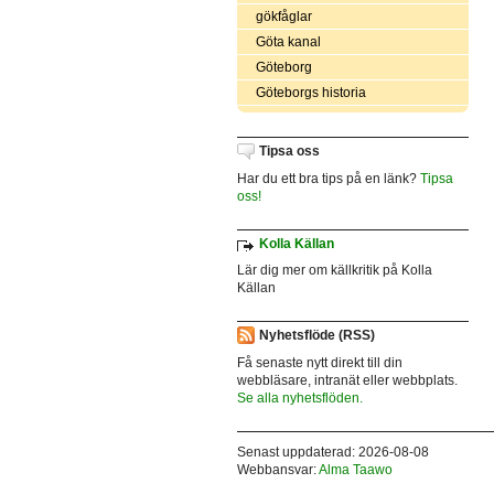
gökfåglar
Göta kanal
Göteborg
Göteborgs historia
Tipsa oss
Har du ett bra tips på en länk?
Tipsa
oss!
Kolla Källan
Lär dig mer om källkritik på Kolla
Källan
Nyhetsflöde (RSS)
Få senaste nytt direkt till din
webbläsare, intranät eller webbplats.
Se alla nyhetsflöden.
Senast uppdaterad: 2026-08-08
Webbansvar:
Alma Taawo