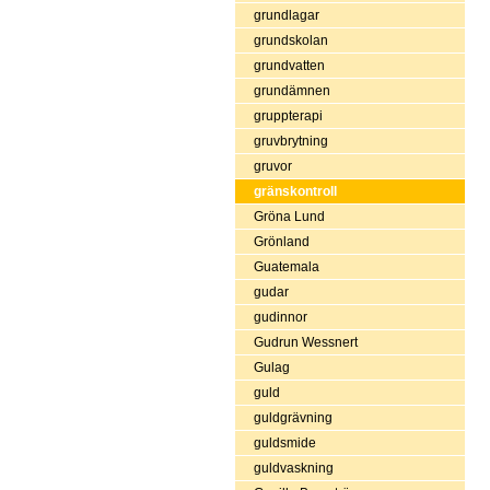
grundlagar
grundskolan
grundvatten
grundämnen
gruppterapi
gruvbrytning
gruvor
gränskontroll
Gröna Lund
Grönland
Guatemala
gudar
gudinnor
Gudrun Wessnert
Gulag
guld
guldgrävning
guldsmide
guldvaskning