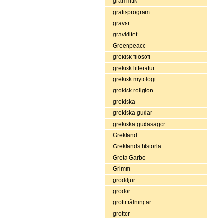
grammtik
gratisprogram
gravar
graviditet
Greenpeace
grekisk filosofi
grekisk litteratur
grekisk mytologi
grekisk religion
grekiska
grekiska gudar
grekiska gudasagor
Grekland
Greklands historia
Greta Garbo
Grimm
groddjur
grodor
grottmålningar
grottor