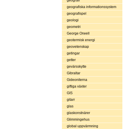
geografi
geografiska informationssystem
geografispel
geologi
geometri
George Orwell
geotermisk energi
geovetenskap
getingar
getter
gevärsskytte
Gibraltar
Gideoniterna
giftiga växter
GIS
gitarr
glas
glaskonstnärer
Glimmingehus
global uppvärmning