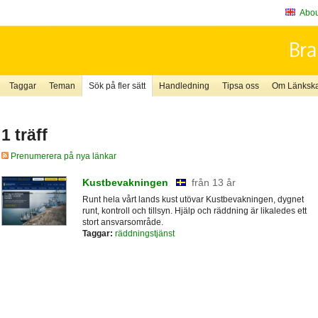
About
Taggar
Teman
Sök på fler sätt
Handledning
Tipsa oss
Om Länkskaf
1 träff
Prenumerera på nya länkar
Kustbevakningen
från 13 år
Runt hela vårt lands kust utövar Kustbevakningen, dygnet
runt, kontroll och tillsyn. Hjälp och räddning är likaledes ett
stort ansvarsområde.
Taggar:
räddningstjänst