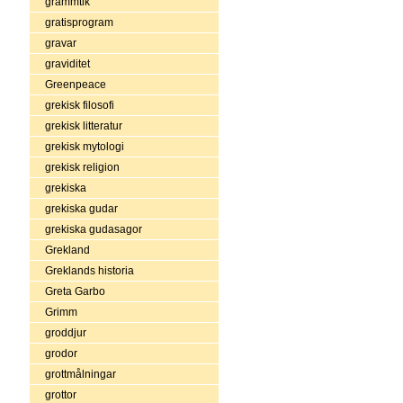
grammtik
gratisprogram
gravar
graviditet
Greenpeace
grekisk filosofi
grekisk litteratur
grekisk mytologi
grekisk religion
grekiska
grekiska gudar
grekiska gudasagor
Grekland
Greklands historia
Greta Garbo
Grimm
groddjur
grodor
grottmålningar
grottor