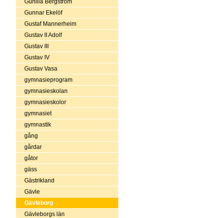
Gunilla Bergström
Gunnar Ekelöf
Gustaf Mannerheim
Gustav II Adolf
Gustav III
Gustav IV
Gustav Vasa
gymnasieprogram
gymnasieskolan
gymnasieskolor
gymnasiet
gymnastik
gång
gårdar
gåtor
gäss
Gästrikland
Gävle
Gävleborg
Gävleborgs län