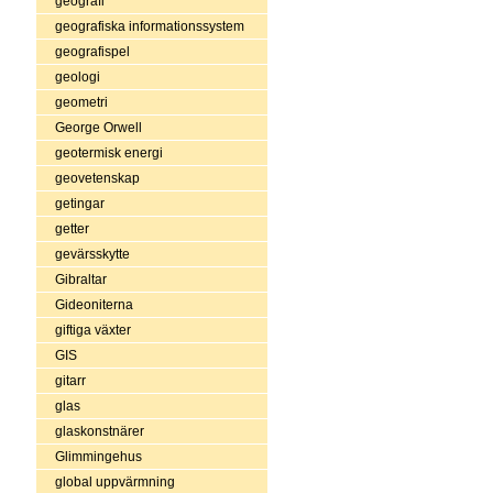
geografi
geografiska informationssystem
geografispel
geologi
geometri
George Orwell
geotermisk energi
geovetenskap
getingar
getter
gevärsskytte
Gibraltar
Gideoniterna
giftiga växter
GIS
gitarr
glas
glaskonstnärer
Glimmingehus
global uppvärmning