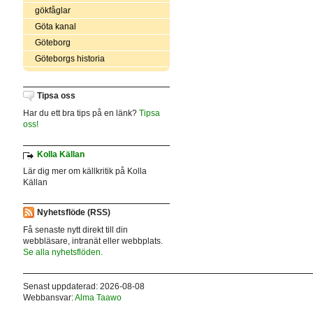
gökfåglar
Göta kanal
Göteborg
Göteborgs historia
Tipsa oss
Har du ett bra tips på en länk?
Tipsa
oss!
Kolla Källan
Lär dig mer om källkritik på Kolla
Källan
Nyhetsflöde (RSS)
Få senaste nytt direkt till din
webbläsare, intranät eller webbplats.
Se alla nyhetsflöden.
Senast uppdaterad: 2026-08-08
Webbansvar:
Alma Taawo