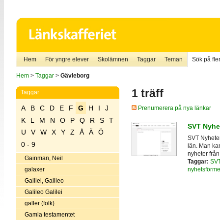
Hem
För yngre elever
Skolämnen
Taggar
Teman
Sök på fler
Hem
>
Taggar
>
Gävleborg
1 träff
Taggar
A
B
C
D
E
F
G
H
I
J
Prenumerera på nya länkar
K
L
M
N
O
P
Q
R
S
T
SVT Nyhe
U
V
W
X
Y
Z
Å
Ä
Ö
SVT Nyheter
0 - 9
län. Man ka
nyheter från
Gainman, Neil
Taggar:
SV
nyhetsförme
galaxer
Galilei, Galileo
Galileo Galilei
galler (folk)
Gamla testamentet