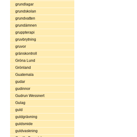
grundlagar
grundskolan
grundvatten
grundämnen
gruppterapi
gruvbrytning
gruvor
gränskontroll
Gröna Lund
Grönland
Guatemala
gudar
gudinnor
Gudrun Wessnert
Gulag
guld
guldgrävning
guldsmide
guldvaskning