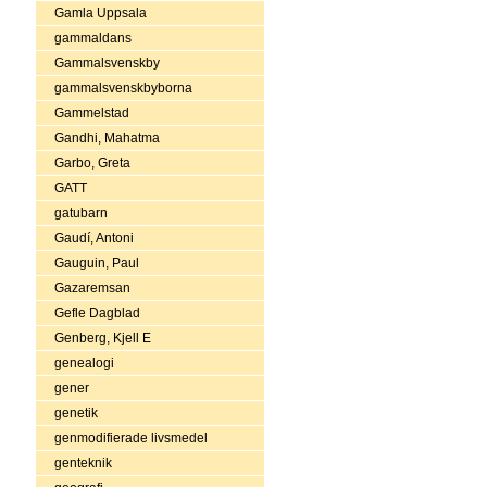
Gamla Uppsala
gammaldans
Gammalsvenskby
gammalsvenskbyborna
Gammelstad
Gandhi, Mahatma
Garbo, Greta
GATT
gatubarn
Gaudí, Antoni
Gauguin, Paul
Gazaremsan
Gefle Dagblad
Genberg, Kjell E
genealogi
gener
genetik
genmodifierade livsmedel
genteknik