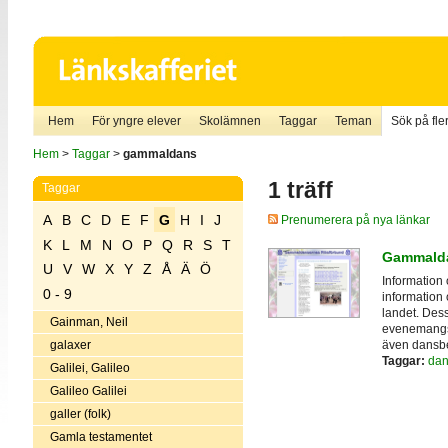
Hem
För yngre elever
Skolämnen
Taggar
Teman
Sök på fler
Hem
>
Taggar
>
gammaldans
1 träff
Taggar
A
B
C
D
E
F
G
H
I
J
Prenumerera på nya länkar
K
L
M
N
O
P
Q
R
S
T
Gammalda
U
V
W
X
Y
Z
Å
Ä
Ö
Information
0 - 9
information 
landet. Des
Gainman, Neil
evenemangsk
även dansbe
galaxer
Taggar:
dan
Galilei, Galileo
Galileo Galilei
galler (folk)
Gamla testamentet