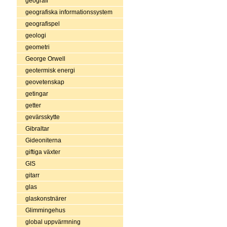
geografi
geografiska informationssystem
geografispel
geologi
geometri
George Orwell
geotermisk energi
geovetenskap
getingar
getter
gevärsskytte
Gibraltar
Gideoniterna
giftiga växter
GIS
gitarr
glas
glaskonstnärer
Glimmingehus
global uppvärmning