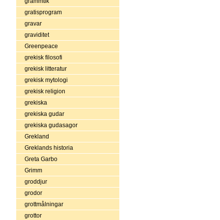
grammtik
gratisprogram
gravar
graviditet
Greenpeace
grekisk filosofi
grekisk litteratur
grekisk mytologi
grekisk religion
grekiska
grekiska gudar
grekiska gudasagor
Grekland
Greklands historia
Greta Garbo
Grimm
groddjur
grodor
grottmålningar
grottor