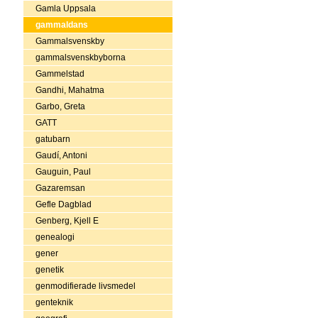
Gamla Uppsala
gammaldans
Gammalsvenskby
gammalsvenskbyborna
Gammelstad
Gandhi, Mahatma
Garbo, Greta
GATT
gatubarn
Gaudí, Antoni
Gauguin, Paul
Gazaremsan
Gefle Dagblad
Genberg, Kjell E
genealogi
gener
genetik
genmodifierade livsmedel
genteknik