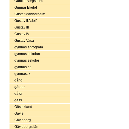
Gunilla Bergström
Gunnar Ekelöf
Gustaf Mannerheim
Gustav II Adolf
Gustav III
Gustav IV
Gustav Vasa
gymnasieprogram
gymnasieskolan
gymnasieskolor
gymnasiet
gymnastik
gång
gårdar
gåtor
gäss
Gästrikland
Gävle
Gävleborg
Gävleborgs län