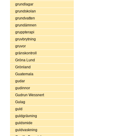
grundlagar
grundskolan
grundvatten
grundämnen
gruppterapi
gruvbrytning
gruvor
gränskontroll
Gröna Lund
Grönland
Guatemala
gudar
gudinnor
Gudrun Wessnert
Gulag
guld
guldgrävning
guldsmide
guldvaskning