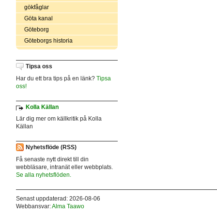
gökfåglar
Göta kanal
Göteborg
Göteborgs historia
Tipsa oss
Har du ett bra tips på en länk?
Tipsa
oss!
Kolla Källan
Lär dig mer om källkritik på Kolla
Källan
Nyhetsflöde (RSS)
Få senaste nytt direkt till din
webbläsare, intranät eller webbplats.
Se alla nyhetsflöden.
Senast uppdaterad: 2026-08-06
Webbansvar:
Alma Taawo