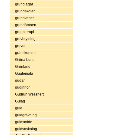
grundlagar
grundskolan
grundvatten
grundämnen
gruppterapi
gruvbrytning
gruvor
gränskontroll
Gröna Lund
Grönland
Guatemala
gudar
gudinnor
Gudrun Wessnert
Gulag
guld
guldgrävning
guldsmide
guldvaskning