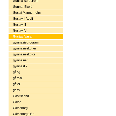
Gunilla Bergström
Gunnar Ekelöf
Gustaf Mannerheim
Gustav II Adolf
Gustav III
Gustav IV
Gustav Vasa
gymnasieprogram
gymnasieskolan
gymnasieskolor
gymnasiet
gymnastik
gång
gårdar
gåtor
gäss
Gästrikland
Gävle
Gävleborg
Gävleborgs län