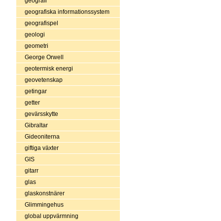
geografi
geografiska informationssystem
geografispel
geologi
geometri
George Orwell
geotermisk energi
geovetenskap
getingar
getter
gevärsskytte
Gibraltar
Gideoniterna
giftiga växter
GIS
gitarr
glas
glaskonstnärer
Glimmingehus
global uppvärmning