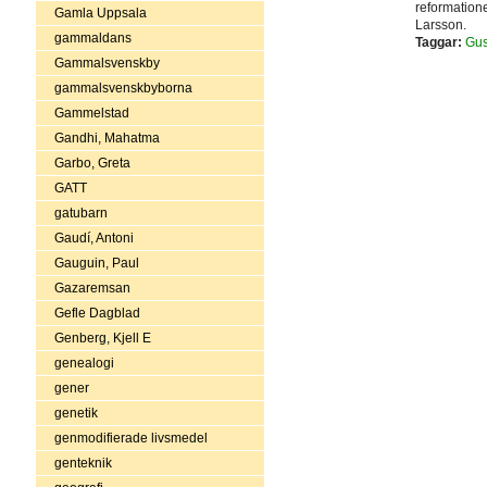
reformatione
Gamla Uppsala
Larsson.
gammaldans
Taggar:
Gus
Gammalsvenskby
gammalsvenskbyborna
Gammelstad
Gandhi, Mahatma
Garbo, Greta
GATT
gatubarn
Gaudí, Antoni
Gauguin, Paul
Gazaremsan
Gefle Dagblad
Genberg, Kjell E
genealogi
gener
genetik
genmodifierade livsmedel
genteknik