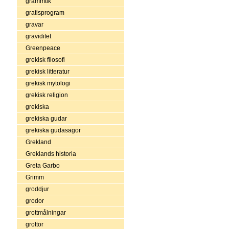
grammtik
gratisprogram
gravar
graviditet
Greenpeace
grekisk filosofi
grekisk litteratur
grekisk mytologi
grekisk religion
grekiska
grekiska gudar
grekiska gudasagor
Grekland
Greklands historia
Greta Garbo
Grimm
groddjur
grodor
grottmålningar
grottor