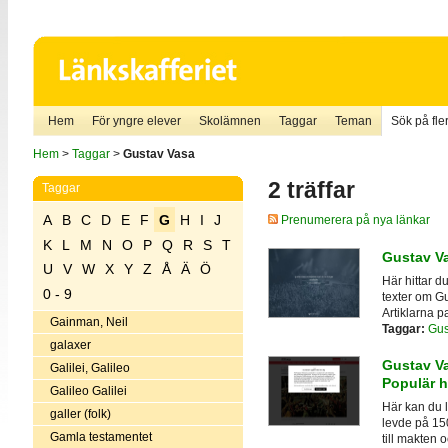
Hem
För yngre elever
Skolämnen
Taggar
Teman
Sök på fler
Hem
>
Taggar
>
Gustav Vasa
2 träffar
Taggar
A
B
C
D
E
F
G
H
I
J
Prenumerera på nya länkar
K
L
M
N
O
P
Q
R
S
T
Gustav Va
U
V
W
X
Y
Z
Å
Ä
Ö
Här hittar du
0 - 9
texter om Gu
Artiklarna pa
Gainman, Neil
Taggar:
Gus
galaxer
Gustav Va
Galilei, Galileo
Populär h
Galileo Galilei
Här kan du 
galler (folk)
levde på 15
Gamla testamentet
till makten 