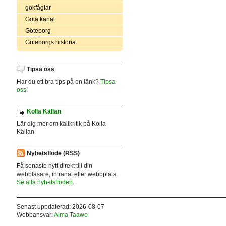
gökfåglar
Göta kanal
Göteborg
Göteborgs historia
Tipsa oss
Har du ett bra tips på en länk?
Tipsa
oss!
Kolla Källan
Lär dig mer om källkritik på Kolla
Källan
Nyhetsflöde (RSS)
Få senaste nytt direkt till din
webbläsare, intranät eller webbplats.
Se alla nyhetsflöden.
Senast uppdaterad: 2026-08-07
Webbansvar:
Alma Taawo