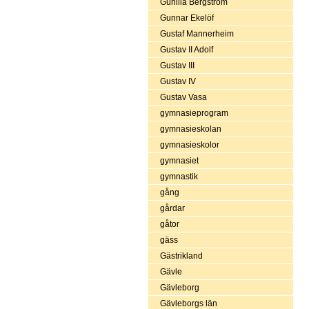
Gunilla Bergström
Gunnar Ekelöf
Gustaf Mannerheim
Gustav II Adolf
Gustav III
Gustav IV
Gustav Vasa
gymnasieprogram
gymnasieskolan
gymnasieskolor
gymnasiet
gymnastik
gång
gårdar
gåtor
gäss
Gästrikland
Gävle
Gävleborg
Gävleborgs län