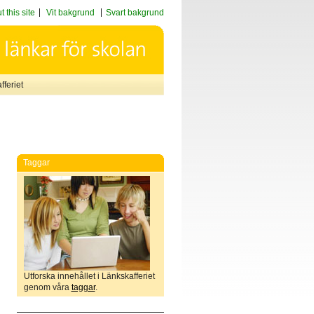
 this site
Vit bakgrund
Svart bakgrund
feriet
Taggar
Utforska innehållet i Länkskafferiet
genom våra
taggar
.