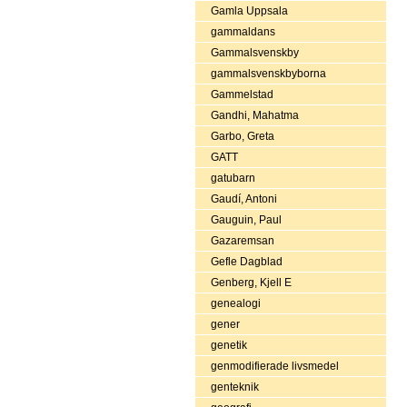
Gamla Uppsala
gammaldans
Gammalsvenskby
gammalsvenskbyborna
Gammelstad
Gandhi, Mahatma
Garbo, Greta
GATT
gatubarn
Gaudí, Antoni
Gauguin, Paul
Gazaremsan
Gefle Dagblad
Genberg, Kjell E
genealogi
gener
genetik
genmodifierade livsmedel
genteknik