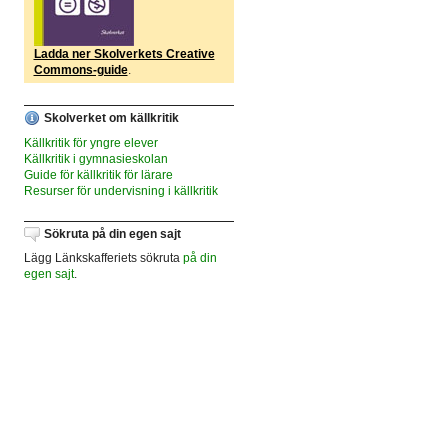
Ladda ner Skolverkets Creative
Commons-guide
.
Skolverket om källkritik
Källkritik för yngre elever
Källkritik i gymnasieskolan
Guide för källkritik för lärare
Resurser för undervisning i källkritik
Sökruta på din egen sajt
Lägg Länkskafferiets sökruta
på din
egen sajt
.