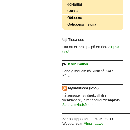
gökfåglar
Göta kanal
Göteborg
Göteborgs historia
Tipsa oss
Har du ett bra tips på en länk?
Tipsa
oss!
Kolla Källan
Lär dig mer om källkritik på Kolla
Källan
Nyhetsflöde (RSS)
Få senaste nytt direkt till din
webbläsare, intranät eller webbplats.
Se alla nyhetsflöden.
Senast uppdaterad: 2026-08-09
Webbansvar:
Alma Taawo