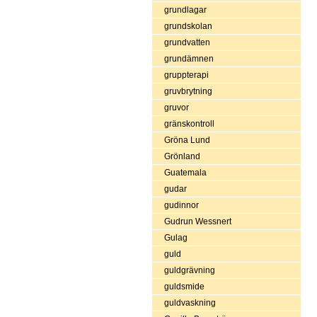
grundlagar
grundskolan
grundvatten
grundämnen
gruppterapi
gruvbrytning
gruvor
gränskontroll
Gröna Lund
Grönland
Guatemala
gudar
gudinnor
Gudrun Wessnert
Gulag
guld
guldgrävning
guldsmide
guldvaskning