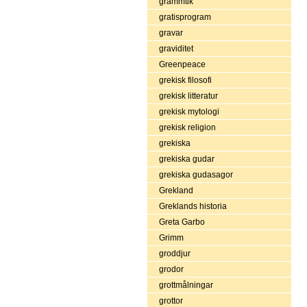
grammtik
gratisprogram
gravar
graviditet
Greenpeace
grekisk filosofi
grekisk litteratur
grekisk mytologi
grekisk religion
grekiska
grekiska gudar
grekiska gudasagor
Grekland
Greklands historia
Greta Garbo
Grimm
groddjur
grodor
grottmålningar
grottor