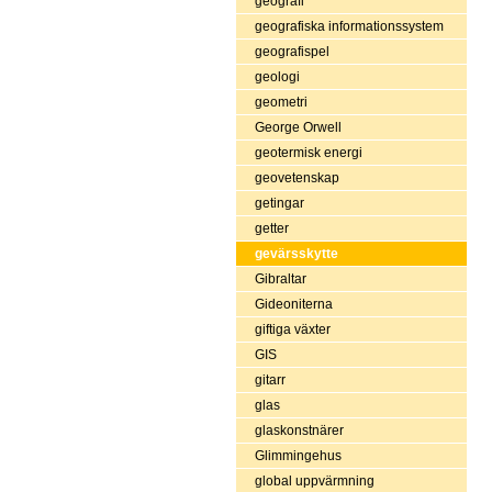
geografi
geografiska informationssystem
geografispel
geologi
geometri
George Orwell
geotermisk energi
geovetenskap
getingar
getter
gevärsskytte
Gibraltar
Gideoniterna
giftiga växter
GIS
gitarr
glas
glaskonstnärer
Glimmingehus
global uppvärmning