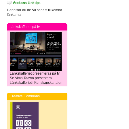
Veckans länktips
Här hittar du de 50 senast tillkomna
länkarna
Länkskafferiet på tv
Länkskafferiet presenteras på tv
Se Alma Taawo presentera
Länkskafferiet i Kunskapskanalen.
Creative Commons