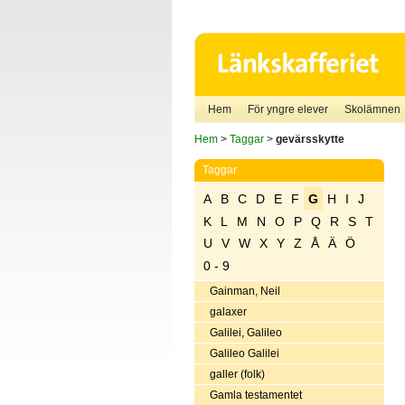
Hem
För yngre elever
Skolämnen
Hem
>
Taggar
>
gevärsskytte
Taggar
A
B
C
D
E
F
G
H
I
J
K
L
M
N
O
P
Q
R
S
T
U
V
W
X
Y
Z
Å
Ä
Ö
0 - 9
Gainman, Neil
galaxer
Galilei, Galileo
Galileo Galilei
galler (folk)
Gamla testamentet