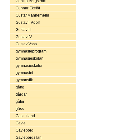
Gunilla Bergström
Gunnar Ekelöf
Gustaf Mannerheim
Gustav II Adolf
Gustav III
Gustav IV
Gustav Vasa
gymnasieprogram
gymnasieskolan
gymnasieskolor
gymnasiet
gymnastik
gång
gårdar
gåtor
gäss
Gästrikland
Gävle
Gävleborg
Gävleborgs län