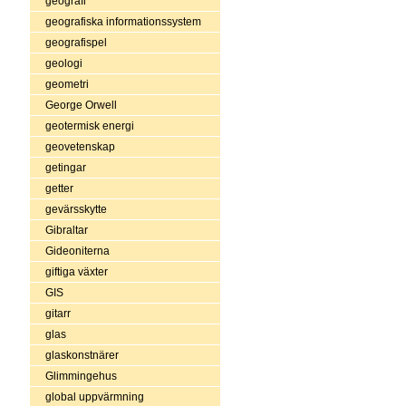
geografi
geografiska informationssystem
geografispel
geologi
geometri
George Orwell
geotermisk energi
geovetenskap
getingar
getter
gevärsskytte
Gibraltar
Gideoniterna
giftiga växter
GIS
gitarr
glas
glaskonstnärer
Glimmingehus
global uppvärmning