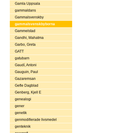
Gamla Uppsala
gammaldans
Gammalsvenskby
gammalsvenskbyborna
Gammelstad
Gandhi, Mahatma
Garbo, Greta
GATT
gatubarn
Gaudí, Antoni
Gauguin, Paul
Gazaremsan
Gefle Dagblad
Genberg, Kjell E
genealogi
gener
genetik
genmodifierade livsmedel
genteknik