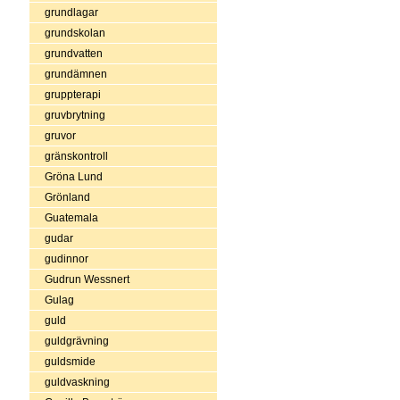
grundlagar
grundskolan
grundvatten
grundämnen
gruppterapi
gruvbrytning
gruvor
gränskontroll
Gröna Lund
Grönland
Guatemala
gudar
gudinnor
Gudrun Wessnert
Gulag
guld
guldgrävning
guldsmide
guldvaskning