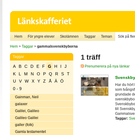
Hem
För yngre elever
Skolämnen
Taggar
Teman
Sök på fler
Hem
>
Taggar
>
gammalsvenskbyborna
1 träff
Taggar
A
B
C
D
E
F
G
H
I
J
Prenumerera på nya länkar
K
L
M
N
O
P
Q
R
S
T
Svenskby
U
V
W
X
Y
Z
Å
Ä
Ö
Har du hört
0 - 9
som tvångsfl
grundade d
Gainman, Neil
svenskbybor 
Svenskbybor
galaxer
till Svenskb
Galilei, Galileo
Gammalsven
Galileo Galilei
Taggar:
Sve
galler (folk)
Gamla testamentet