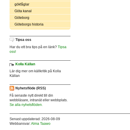
gökfåglar
Göta kanal
Göteborg
Göteborgs historia
Tipsa oss
Har du ett bra tips på en länk?
Tipsa
oss!
Kolla Källan
Lär dig mer om källkritik på Kolla
Källan
Nyhetsflöde (RSS)
Få senaste nytt direkt till din
webbläsare, intranät eller webbplats.
Se alla nyhetsflöden.
Senast uppdaterad: 2026-08-09
Webbansvar:
Alma Taawo