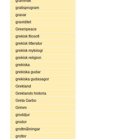
grammtik
gratisprogram
gravar
graviditet
Greenpeace
grekisk filosofi
grekisk litteratur
grekisk mytologi
grekisk religion
grekiska
grekiska gudar
grekiska gudasagor
Grekland
Greklands historia
Greta Garbo
Grimm
groddjur
grodor
grottmålningar
grottor