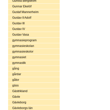
Gunilla Bergström
Gunnar Ekelöf
Gustaf Mannerheim
Gustav II Adolf
Gustav III
Gustav IV
Gustav Vasa
gymnasieprogram
gymnasieskolan
gymnasieskolor
gymnasiet
gymnastik
gång
gårdar
gåtor
gäss
Gästrikland
Gävle
Gävleborg
Gävleborgs län