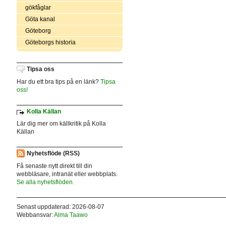
gökfåglar
Göta kanal
Göteborg
Göteborgs historia
Tipsa oss
Har du ett bra tips på en länk?
Tipsa
oss!
Kolla Källan
Lär dig mer om källkritik på Kolla
Källan
Nyhetsflöde (RSS)
Få senaste nytt direkt till din
webbläsare, intranät eller webbplats.
Se alla nyhetsflöden.
Senast uppdaterad: 2026-08-07
Webbansvar:
Alma Taawo