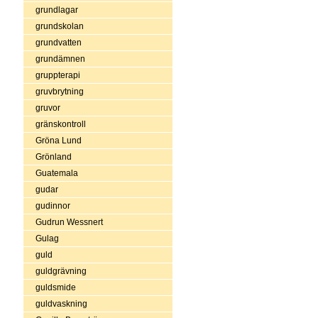
grundlagar
grundskolan
grundvatten
grundämnen
gruppterapi
gruvbrytning
gruvor
gränskontroll
Gröna Lund
Grönland
Guatemala
gudar
gudinnor
Gudrun Wessnert
Gulag
guld
guldgrävning
guldsmide
guldvaskning