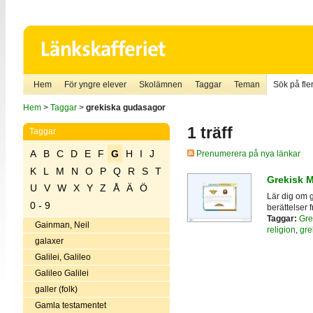
Hem
För yngre elever
Skolämnen
Taggar
Teman
Sök på fler
Hem
>
Taggar
>
grekiska gudasagor
1 träff
Taggar
A
B
C
D
E
F
G
H
I
J
Prenumerera på nya länkar
K
L
M
N
O
P
Q
R
S
T
Grekisk M
U
V
W
X
Y
Z
Å
Ä
Ö
Lär dig om 
0 - 9
berättelser 
Taggar:
Gre
Gainman, Neil
religion
,
gre
galaxer
Galilei, Galileo
Galileo Galilei
galler (folk)
Gamla testamentet