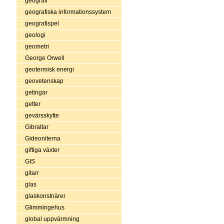
geografi
geografiska informationssystem
geografispel
geologi
geometri
George Orwell
geotermisk energi
geovetenskap
getingar
getter
gevärsskytte
Gibraltar
Gideoniterna
giftiga växter
GIS
gitarr
glas
glaskonstnärer
Glimmingehus
global uppvärmning