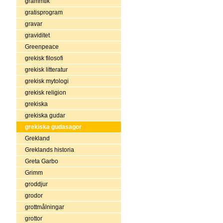
grammtik
gratisprogram
gravar
graviditet
Greenpeace
grekisk filosofi
grekisk litteratur
grekisk mytologi
grekisk religion
grekiska
grekiska gudar
grekiska gudasagor
Grekland
Greklands historia
Greta Garbo
Grimm
groddjur
grodor
grottmålningar
grottor