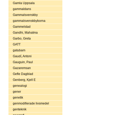
Gamla Uppsala
gammaldans
Gammalsvenskby
gammalsvenskbyborna
Gammelstad
Gandhi, Mahatma
Garbo, Greta
GATT
gatubarn
Gaudí, Antoni
Gauguin, Paul
Gazaremsan
Gefle Dagblad
Genberg, Kjell E
genealogi
gener
genetik
genmodifierade livsmedel
genteknik