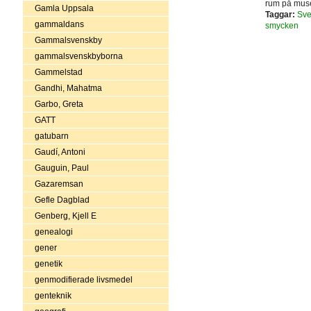
rum på muse
Gamla Uppsala
Taggar:
Sve
gammaldans
smycken
Gammalsvenskby
gammalsvenskbyborna
Gammelstad
Gandhi, Mahatma
Garbo, Greta
GATT
gatubarn
Gaudí, Antoni
Gauguin, Paul
Gazaremsan
Gefle Dagblad
Genberg, Kjell E
genealogi
gener
genetik
genmodifierade livsmedel
genteknik