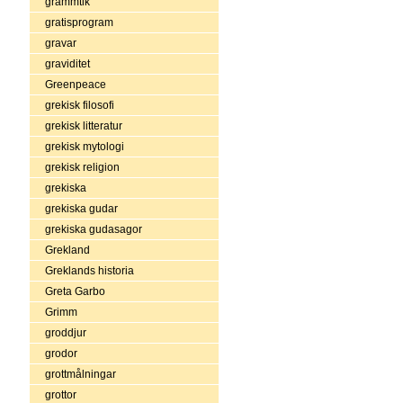
grammtik
gratisprogram
gravar
graviditet
Greenpeace
grekisk filosofi
grekisk litteratur
grekisk mytologi
grekisk religion
grekiska
grekiska gudar
grekiska gudasagor
Grekland
Greklands historia
Greta Garbo
Grimm
groddjur
grodor
grottmålningar
grottor