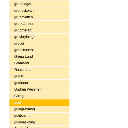
grundlagar
grundskolan
grundvatten
grundämnen
gruppterapi
gruvbrytning
gruvor
gränskontroll
Gröna Lund
Grönland
Guatemala
gudar
gudinnor
Gudrun Wessnert
Gulag
guld
guldgrävning
guldsmide
guldvaskning