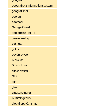
geografi
geografiska informationssystem
geografispel
geologi
geometri
George Orwell
geotermisk energi
geovetenskap
getingar
getter
gevärsskytte
Gibraltar
Gideoniterna
giftiga växter
GIS
gitarr
glas
glaskonstnärer
Glimmingehus
global uppvärmning