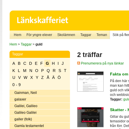
Hem
För yngre elever
Skolämnen
Taggar
Teman
Sök på fler
Hem
>
Taggar
>
guld
2 träffar
Taggar
A
B
C
D
E
F
G
H
I
J
Prenumerera på nya länkar
K
L
M
N
O
P
Q
R
S
T
Fakta om
U
V
W
X
Y
Z
Å
Ä
Ö
På den här s
0 - 9
man kan hit
guld och vi
Gainman, Neil
och webbsida
Taggar:
gul
galaxer
Galilei, Galileo
Skatter -
Galileo Galilei
Gillar du gu
galler (folk)
temasidor o
Gamla testamentet
från förr. D