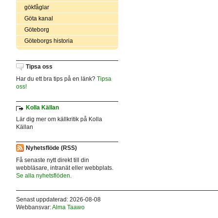
gökfåglar
Göta kanal
Göteborg
Göteborgs historia
Tipsa oss
Har du ett bra tips på en länk?
Tipsa
oss!
Kolla Källan
Lär dig mer om källkritik på Kolla
Källan
Nyhetsflöde (RSS)
Få senaste nytt direkt till din
webbläsare, intranät eller webbplats.
Se alla nyhetsflöden.
Senast uppdaterad: 2026-08-08
Webbansvar:
Alma Taawo