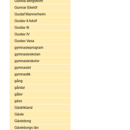
Gunilla Bergström
Gunnar Ekelöf
Gustaf Mannerheim
Gustav II Adolf
Gustav III
Gustav IV
Gustav Vasa
gymnasieprogram
gymnasieskolan
gymnasieskolor
gymnasiet
gymnastik
gång
gårdar
gåtor
gäss
Gästrikland
Gävle
Gävleborg
Gävleborgs län