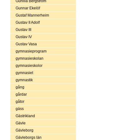
Gunilla Bergström
Gunnar Ekelöf
Gustaf Mannerheim
Gustav II Adolf
Gustav III
Gustav IV
Gustav Vasa
gymnasieprogram
gymnasieskolan
gymnasieskolor
gymnasiet
gymnastik
gång
gårdar
gåtor
gäss
Gästrikland
Gävle
Gävleborg
Gävleborgs län