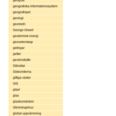
geografi
geografiska informationssystem
geografispel
geologi
geometri
George Orwell
geotermisk energi
geovetenskap
getingar
getter
gevärsskytte
Gibraltar
Gideoniterna
giftiga växter
GIS
gitarr
glas
glaskonstnärer
Glimmingehus
global uppvärmning