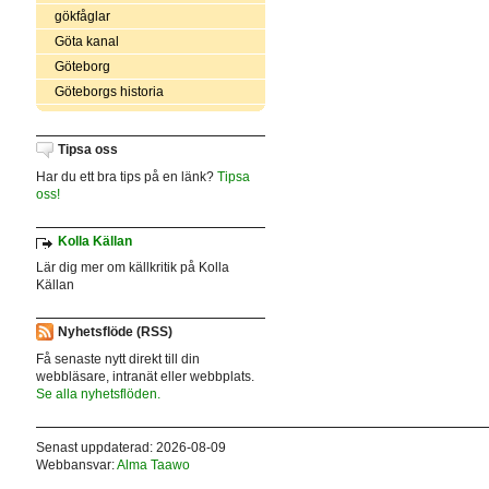
gökfåglar
Göta kanal
Göteborg
Göteborgs historia
Tipsa oss
Har du ett bra tips på en länk?
Tipsa
oss!
Kolla Källan
Lär dig mer om källkritik på Kolla
Källan
Nyhetsflöde (RSS)
Få senaste nytt direkt till din
webbläsare, intranät eller webbplats.
Se alla nyhetsflöden.
Senast uppdaterad: 2026-08-09
Webbansvar:
Alma Taawo