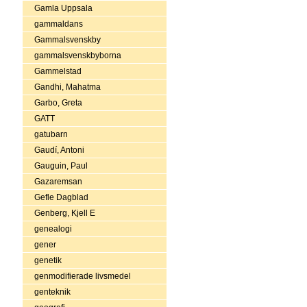
Gamla Uppsala
gammaldans
Gammalsvenskby
gammalsvenskbyborna
Gammelstad
Gandhi, Mahatma
Garbo, Greta
GATT
gatubarn
Gaudí, Antoni
Gauguin, Paul
Gazaremsan
Gefle Dagblad
Genberg, Kjell E
genealogi
gener
genetik
genmodifierade livsmedel
genteknik