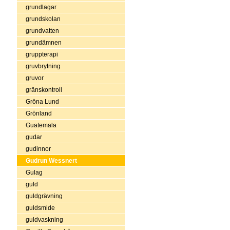
grundlagar
grundskolan
grundvatten
grundämnen
gruppterapi
gruvbrytning
gruvor
gränskontroll
Gröna Lund
Grönland
Guatemala
gudar
gudinnor
Gudrun Wessnert
Gulag
guld
guldgrävning
guldsmide
guldvaskning