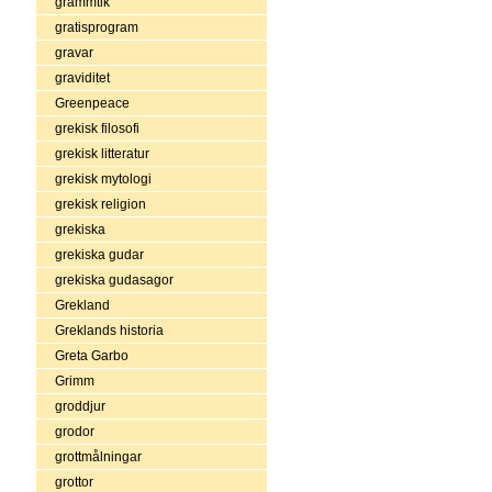
grammtik
gratisprogram
gravar
graviditet
Greenpeace
grekisk filosofi
grekisk litteratur
grekisk mytologi
grekisk religion
grekiska
grekiska gudar
grekiska gudasagor
Grekland
Greklands historia
Greta Garbo
Grimm
groddjur
grodor
grottmålningar
grottor