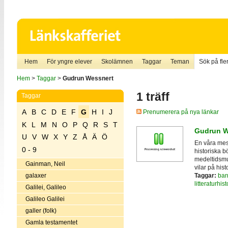
Hem
För yngre elever
Skolämnen
Taggar
Teman
Sök på fler
Hem
>
Taggar
>
Gudrun Wessnert
1 träff
Taggar
A
B
C
D
E
F
G
H
I
J
Prenumerera på nya länkar
K
L
M
N
O
P
Q
R
S
T
Gudrun W
U
V
W
X
Y
Z
Å
Ä
Ö
En våra mes
0 - 9
historiska b
medeltidsmus
Gainman, Neil
vilar på hist
Taggar:
bar
galaxer
litteraturhist
Galilei, Galileo
Galileo Galilei
galler (folk)
Gamla testamentet