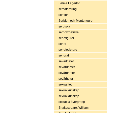
Selma Lagerlöf
semaforering
semlor
Serbien och Montenegro
serbiska
serbokroatiska
seriefigurer
serier
serietecknare
serigrafi
sevädheter
sevärdheter
sevärdheter
sevärheter
sexualitet
sexualkunskap
sexualkunskap
sexuella övergrepp
Shakespeare, William