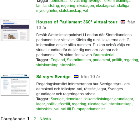
Taggar:
demokrati
,
förvaltning-Sverige
,
folkomröstningar
,
län
,
landsting
,
regering
,
riksdagen
,
riksdagsval
,
statliga
myndigheter
,
statskunskap
,
val
Houses of Parliament 360° virtual tour
från
13 år
Besök Westminsterpalatset i London där Storbritanniens
parlament har sitt säte. Klicka dig runt i lokalerna och få
information om de olika rummen. Du kan också välja en
virtuell rundtur där du lär dig mer om kvinnor och
parlamentet. På sidan finns även
lärarmaterial
.
Taggar:
England
,
Storbritannien
,
parlament
,
politik
,
regering
,
statskunskap
,
statsskick
Så styrs Sverige
från 10 år
Regeringskansliet informerar om hur Sverige styrs - om
demokrati och folkstyre, val, rösträtt, lagar, Sveriges
grundlagar och regeringens arbete.
Taggar:
Sverige
,
demokrati
,
folkomröstningar
,
grundlagar
,
lagar
,
politik
,
rösträtt
,
regering
,
riksdagsval
,
statskunskap
,
statsskick
,
val
,
val till Europaparlamentet
Föregående
1
2
Nästa