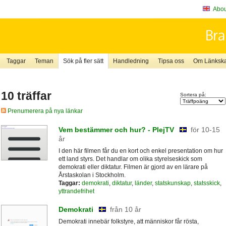
About
Taggar
Teman
Sök på fler sätt
Handledning
Tipsa oss
Om Länkskaf
10 träffar
Sortera på:
Prenumerera på nya länkar
Vem bestämmer och hur? - PlejTV
för 10-15
år
I den här filmen får du en kort och enkel presentation om hur
ett land styrs. Det handlar om olika styrelseskick som
demokrati eller diktatur. Filmen är gjord av en lärare på
Årstaskolan i Stockholm.
Taggar:
demokrati
,
diktatur
,
länder
,
statskunskap
,
statsskick
,
yttrandefrihet
Demokrati
från 10 år
Demokrati innebär folkstyre, att människor får rösta,