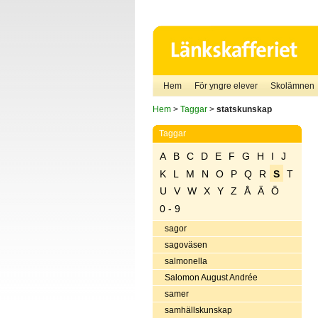
Hem
För yngre elever
Skolämnen
Hem
>
Taggar
>
statskunskap
Taggar
A
B
C
D
E
F
G
H
I
J
K
L
M
N
O
P
Q
R
S
T
U
V
W
X
Y
Z
Å
Ä
Ö
0 - 9
sagor
sagoväsen
salmonella
Salomon August Andrée
samer
samhällskunskap