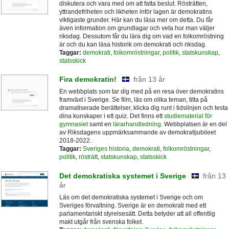
diskutera och vara med om att fatta beslut. Rösträtten,
yttrandefriheten och likheten inför lagen är demokratins
viktigaste grunder. Här kan du läsa mer om detta. Du får
även information om grundlagar och veta hur man väljer
riksdag. Dessutom får du lära dig om vad en folkomröstning
är och du kan läsa historik om demokrati och riksdag.
Taggar:
demokrati
,
folkomröstningar
,
politik
,
statskunskap
,
statsskick
Fira demokratin!
från 13 år
En webbplats som tar dig med på en resa över demokratins
framväxt i Sverige. Se film, läs om olika teman, titta på
dramatiserade berättelser, klicka dig runt i tidslinjen och testa
dina kunskaper i ett quiz. Det finns ett
studiematerial för
gymnasiet
samt en
lärarhandledning
. Webbplatsen är en del
av Riksdagens uppmärksammande av demokratijubileet
2018-2022.
Taggar:
Sveriges historia
,
demokrati
,
folkomröstningar
,
politik
,
rösträtt
,
statskunskap
,
statsskick
Det demokratiska systemet i Sverige
från 13
år
Läs om det demokratiska systemet i Sverige och om
Sveriges förvaltning. Sverige är en demokrati med ett
parlamentariskt styrelsesätt. Detta betyder att all offentlig
makt utgår från svenska folket.