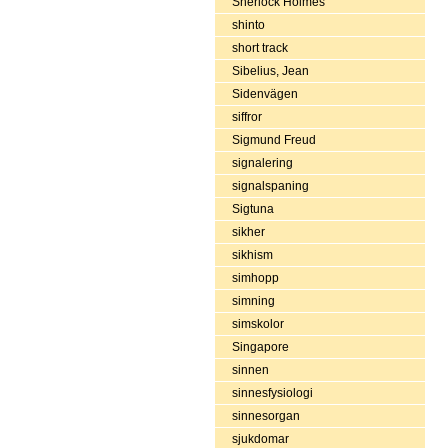
Sherlock Holmes
shinto
short track
Sibelius, Jean
Sidenvägen
siffror
Sigmund Freud
signalering
signalspaning
Sigtuna
sikher
sikhism
simhopp
simning
simskolor
Singapore
sinnen
sinnesfysiologi
sinnesorgan
sjukdomar