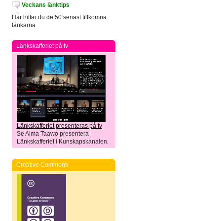
Veckans länktips
Här hittar du de 50 senast tillkomna
länkarna
Länkskafferiet på tv
Länkskafferiet presenteras på tv
Se Alma Taawo presentera
Länkskafferiet i Kunskapskanalen.
Creative Commons