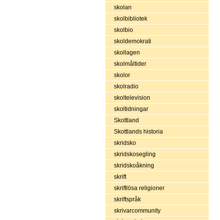
skolan
skolbibliotek
skolbio
skoldemokrati
skollagen
skolmåltider
skolor
skolradio
skoltelevision
skoltidningar
Skottland
Skottlands historia
skridsko
skridskosegling
skridskoåkning
skrift
skriftlösa religioner
skriftspråk
skrivarcommunity