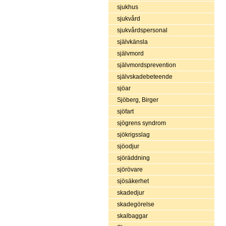
sjukhus
sjukvård
sjukvårdspersonal
självkänsla
självmord
självmordsprevention
självskadebeteende
sjöar
Sjöberg, Birger
sjöfart
sjögrens syndrom
sjökrigsslag
sjöodjur
sjöräddning
sjörövare
sjösäkerhet
skadedjur
skadegörelse
skalbaggar