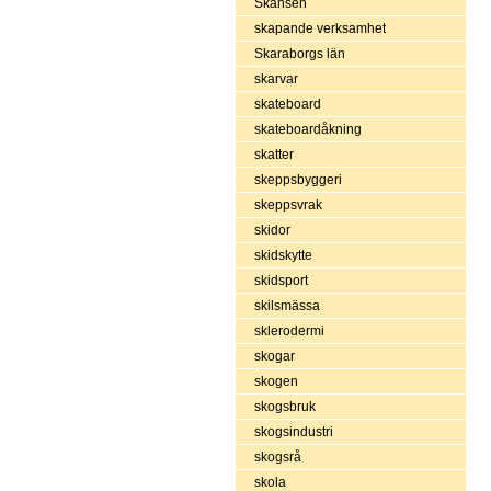
Skansen
skapande verksamhet
Skaraborgs län
skarvar
skateboard
skateboardåkning
skatter
skeppsbyggeri
skeppsvrak
skidor
skidskytte
skidsport
skilsmässa
sklerodermi
skogar
skogen
skogsbruk
skogsindustri
skogsrå
skola