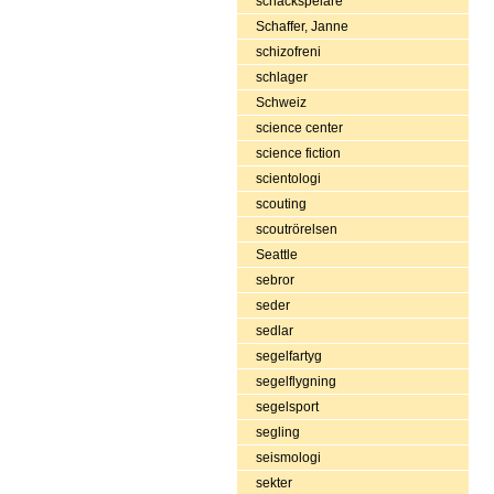
schackspelare
Schaffer, Janne
schizofreni
schlager
Schweiz
science center
science fiction
scientologi
scouting
scoutrörelsen
Seattle
sebror
seder
sedlar
segelfartyg
segelflygning
segelsport
segling
seismologi
sekter