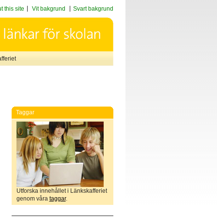
 this site
Vit bakgrund
Svart bakgrund
feriet
Taggar
Utforska innehållet i Länkskafferiet
genom våra
taggar
.