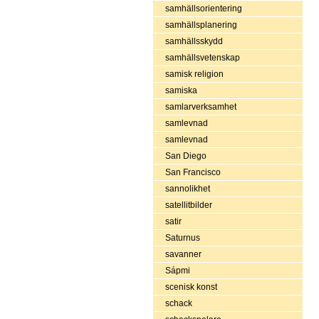
samhällsorientering
samhällsplanering
samhällsskydd
samhällsvetenskap
samisk religion
samiska
samlarverksamhet
samlevnad
samlevnad
San Diego
San Francisco
sannolikhet
satellitbilder
satir
Saturnus
savanner
Sápmi
scenisk konst
schack