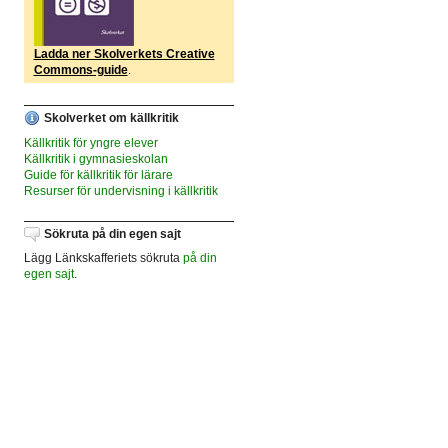
Ladda ner Skolverkets Creative
Commons-guide
.
Skolverket om källkritik
Källkritik för yngre elever
Källkritik i gymnasieskolan
Guide för källkritik för lärare
Resurser för undervisning i källkritik
Sökruta på din egen sajt
Lägg Länkskafferiets sökruta
på din
egen sajt
.