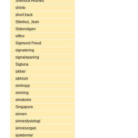
Sherlock Holmes
shinto
short track
Sibelius, Jean
Sidenvägen
siffror
Sigmund Freud
signalering
signalspaning
Sigtuna
sikher
sikhism
simhopp
simning
simskolor
Singapore
sinnen
sinnesfysiologi
sinnesorgan
sjukdomar