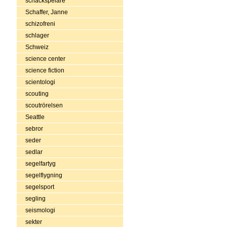
schackspelare
Schaffer, Janne
schizofreni
schlager
Schweiz
science center
science fiction
scientologi
scouting
scoutrörelsen
Seattle
sebror
seder
sedlar
segelfartyg
segelflygning
segelsport
segling
seismologi
sekter