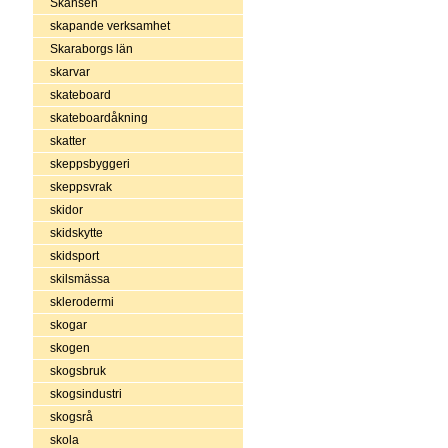
Skansen
skapande verksamhet
Skaraborgs län
skarvar
skateboard
skateboardåkning
skatter
skeppsbyggeri
skeppsvrak
skidor
skidskytte
skidsport
skilsmässa
sklerodermi
skogar
skogen
skogsbruk
skogsindustri
skogsrå
skola