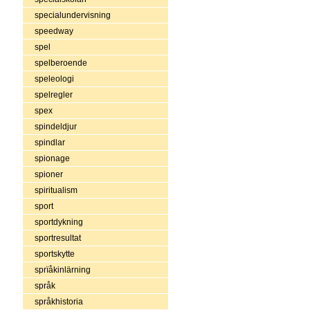
specialundervisning
speedway
spel
spelberoende
speleologi
spelregler
spex
spindeldjur
spindlar
spionage
spioner
spiritualism
sport
sportdykning
sportresultat
sportskytte
sprïåkinlärning
språk
språkhistoria