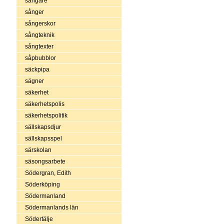
sångare
sånger
sångerskor
sångteknik
sångtexter
såpbubblor
säckpipa
sägner
säkerhet
säkerhetspolis
säkerhetspolitik
sällskapsdjur
sällskapsspel
särskolan
säsongsarbete
Södergran, Edith
Söderköping
Södermanland
Södermanlands län
Södertälje