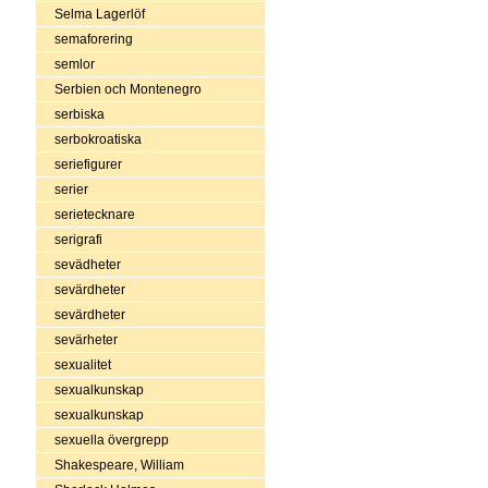
Selma Lagerlöf
semaforering
semlor
Serbien och Montenegro
serbiska
serbokroatiska
seriefigurer
serier
serietecknare
serigrafi
sevädheter
sevärdheter
sevärdheter
sevärheter
sexualitet
sexualkunskap
sexualkunskap
sexuella övergrepp
Shakespeare, William