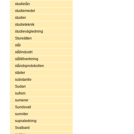
studielån
studiemedel
studier
studieteknik
studievägledning
Stureätten
stål
stålindustri
ståltillverkning
ståndsprotokollen
städer
substantiv
Sudan
sufism
sumerer
Sundsvall
sunniter
supraledning
Svalbard