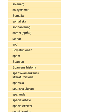
solenergi
solsystemet
Somalia
somaliska
sophantering
sorani (språk)
sorkar
soul
Sovjetunionen
spam
Spanien
Spaniens historia
spansk-amerikansk
litteraturhistoria
spanska
spanska sjukan
sparande
specialarbete
specialeffekter
specialskolan