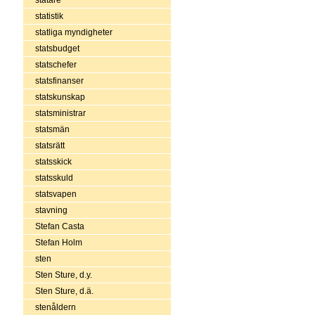
statistik
statliga myndigheter
statsbudget
statschefer
statsfinanser
statskunskap
statsministrar
statsmän
statsrätt
statsskick
statsskuld
statsvapen
stavning
Stefan Casta
Stefan Holm
sten
Sten Sture, d.y.
Sten Sture, d.ä.
stenåldern