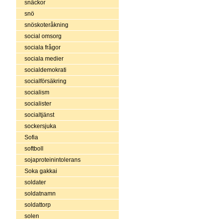
snäckor
snö
snöskoteråkning
social omsorg
sociala frågor
sociala medier
socialdemokrati
socialförsäkring
socialism
socialister
socialtjänst
sockersjuka
Sofia
softboll
sojaproteinintolerans
Soka gakkai
soldater
soldatnamn
soldattorp
solen