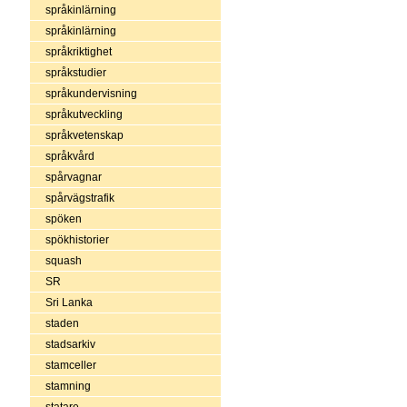
språkinlärning
språkinlärning
språkriktighet
språkstudier
språkundervisning
språkutveckling
språkvetenskap
språkvård
spårvagnar
spårvägstrafik
spöken
spökhistorier
squash
SR
Sri Lanka
staden
stadsarkiv
stamceller
stamning
statare