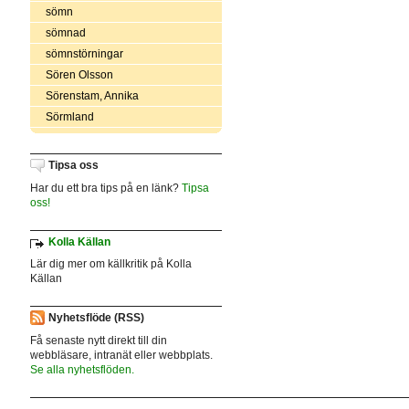
sömn
sömnad
sömnstörningar
Sören Olsson
Sörenstam, Annika
Sörmland
Tipsa oss
Har du ett bra tips på en länk?
Tipsa
oss!
Kolla Källan
Lär dig mer om källkritik på Kolla
Källan
Nyhetsflöde (RSS)
Få senaste nytt direkt till din
webbläsare, intranät eller webbplats.
Se alla nyhetsflöden.