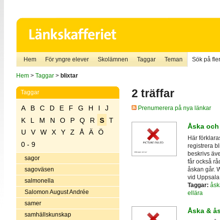
Hem
För yngre elever
Skolämnen
Taggar
Teman
Sök på fler
Hem
>
Taggar
>
blixtar
2 träffar
Taggar
A
B
C
D
E
F
G
H
I
J
Prenumerera på nya länkar
K
L
M
N
O
P
Q
R
S
T
Åska och 
U
V
W
X
Y
Z
Å
Ä
Ö
Här förklar
0 - 9
registrera b
beskrivs äve
sagor
får också rå
åskan går. W
sagoväsen
vid Uppsala 
salmonella
Taggar:
åsk
Salomon August Andrée
ellära
samer
Åska & å
samhällskunskap