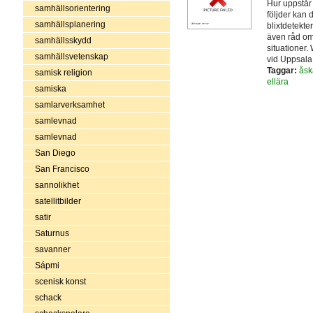
Hur uppstår 
samhällsorientering
följder kan 
samhällsplanering
blixtdetekte
även råd om
samhällsskydd
situationer.
samhällsvetenskap
vid Uppsala 
Taggar:
åsk
samisk religion
ellära
samiska
samlarverksamhet
samlevnad
samlevnad
San Diego
San Francisco
sannolikhet
satellitbilder
satir
Saturnus
savanner
Sápmi
scenisk konst
schack