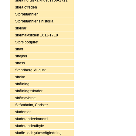
stora nordiska kriget 1700-1721
stora ofreden
Storbritannien
Storbritanniens historia
storkar
stormaktstiden 1611-1718
Storsjöodjuret
straff
strejker
stress
Strindberg, August
stroke
strålning
strålningsskador
strömavbrott
Strömholm, Christer
studenter
studerandeekonomi
studerandeutbyte
studie- och yrkesvägledning