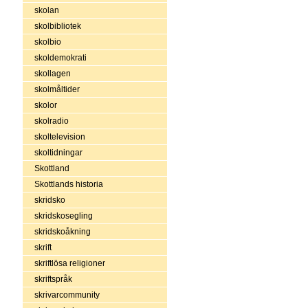
skolan
skolbibliotek
skolbio
skoldemokrati
skollagen
skolmåltider
skolor
skolradio
skoltelevision
skoltidningar
Skottland
Skottlands historia
skridsko
skridskosegling
skridskoåkning
skrift
skriftlösa religioner
skriftspråk
skrivarcommunity