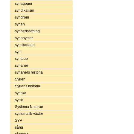
synagogor
syndikalism
syndrom
synen
synnedsättning
synonymer
synskadade
synt
syntpop
syrianer
syrianers historia
Syrien
Syriens historia
syriska
syror
Systema Naturae
systematik-växter
SYV
sång