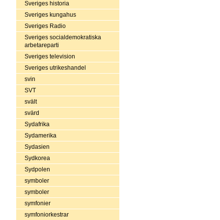
Sveriges historia
Sveriges kungahus
Sveriges Radio
Sveriges socialdemokratiska
arbetareparti
Sveriges television
Sveriges utrikeshandel
svin
SVT
svält
svärd
Sydafrika
Sydamerika
Sydasien
Sydkorea
Sydpolen
symboler
symboler
symfonier
symfoniorkestrar