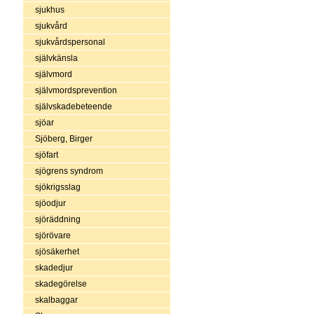
sjukhus
sjukvård
sjukvårdspersonal
självkänsla
självmord
självmordsprevention
självskadebeteende
sjöar
Sjöberg, Birger
sjöfart
sjögrens syndrom
sjökrigsslag
sjöodjur
sjöräddning
sjörövare
sjösäkerhet
skadedjur
skadegörelse
skalbaggar