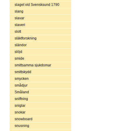
slaget vid Svensksund 1790
slang
slavar
slaveri
slott
släktforskning
sländor
slöjd
smide
smittsamma sjukdomar
smittskydd
smycken
smådjur
Småland
sniffning
sniglar
snokar
snowboard
snusning