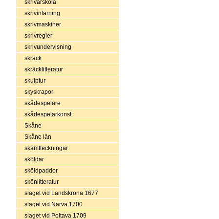
skrivarskola
skrivinlärning
skrivmaskiner
skrivregler
skrivundervisning
skräck
skräcklitteratur
skulptur
skyskrapor
skådespelare
skådespelarkonst
Skåne
Skåne län
skämtteckningar
sköldar
sköldpaddor
skönlitteratur
slaget vid Landskrona 1677
slaget vid Narva 1700
slaget vid Poltava 1709